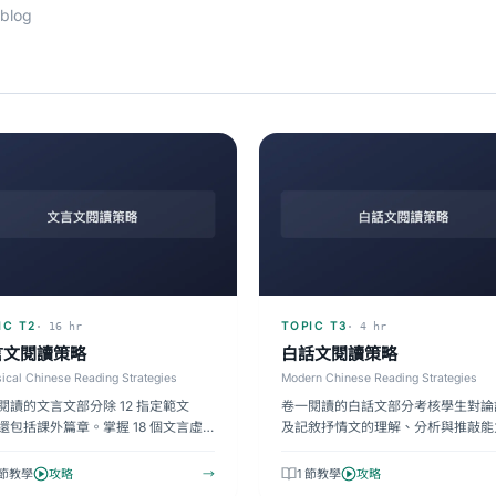
log
IC T2
TOPIC T3
· 16 hr
· 4 hr
言文閱讀策略
白話文閱讀策略
ical Chinese Reading Strategies
Modern Chinese Reading Strategies
閱讀的文言文部分除 12 指定範文
卷一閱讀的白話文部分考核學生對論
還包括課外篇章。掌握 18 個文言虛
及記敘抒情文的理解、分析與推敲能
高頻實詞陷阱、語譯技巧及比較閱讀
題型分為主旨題、細節題、推敲題三
，…
每類需不同解…
 節教學
攻略
→
1 節教學
攻略