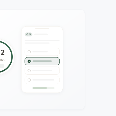
Q.15
21
ING
3