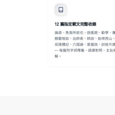
12 篇指定範文完整收錄
論語、魚我所欲也、逍遙遊、勸學、
頗藺相如、出師表、師說、始得西山
岳陽樓記、六國論、愛蓮說、訓儉示
— 每篇附字詞釋義、語譯對照、主旨
解。