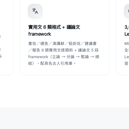
實用文 6 類格式 + 議論文
3
framework
L
廉
、
書信／通告／演講辭／投訴信／建議書
M
康
／報告 6 類實用文逐類拆 + 議論文 5 段
全
拆
framework（立論 → 分論 → 駁論 → 總
L
結），配具名古人引用庫。
習