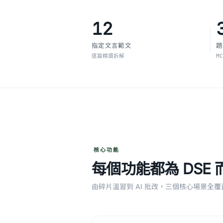
12
指定文言範文
題
逐篇精讀拆解
M
核心功能
每個功能都為 DSE 
由碎片溫習到 AI 批改，三個核心場景全覆