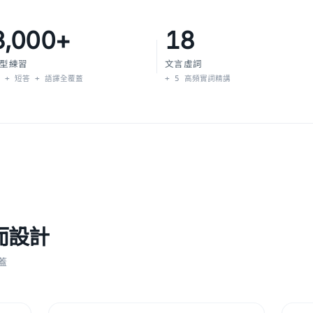
3,000+
18
型練習
文言虛詞
C + 短答 + 語譯全覆蓋
+ 5 高頻實詞精講
而設計
蓋