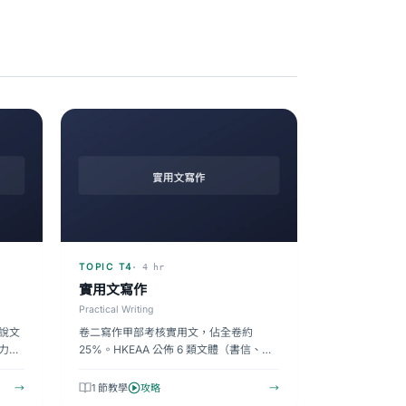
TOPIC T4
· 4 hr
實用文寫作
Practical Writing
說文
卷二寫作甲部考核實用文，佔全卷約
力。
25%。HKEAA 公佈 6 類文體（書信、通
類，
告、演講辭、投訴信、建議書、報告），
每類有…
→
1 節教學
攻略
→