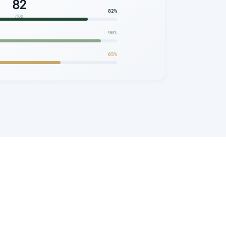
82
82%
/100
90%
65%