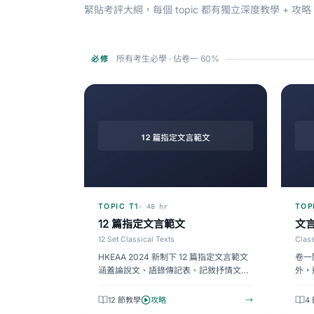
緊貼考評大綱，每個 topic 都有獨立深度教學 + 攻略 b
所有考生必學 · 佔卷一 60%
必修
TOPIC T1
TOP
· 48 hr
12 篇指定文言範文
文
12 Set Classical Texts
Class
HKEAA 2024 新制下 12 篇指定文言範文
卷一
涵蓋論說文、語錄傳記表、記敘抒情文、
外，
訓俗說理四大類，佔卷一閱讀約 30…
詞、
方法
12 節教學
攻略
→
4