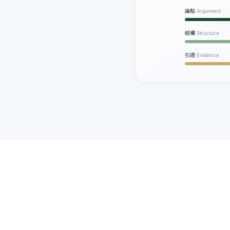
論點
Argument
結構
Structure
引證
Evidence