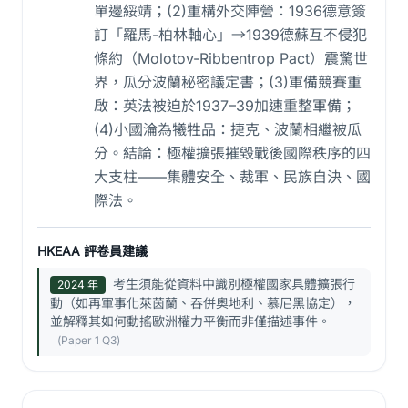
單邊綏靖；(2)重構外交陣營：1936德意簽
訂「羅馬-柏林軸心」→1939德蘇互不侵犯
條約（Molotov-Ribbentrop Pact）震驚世
界，瓜分波蘭秘密議定書；(3)軍備競賽重
啟：英法被迫於1937–39加速重整軍備；
(4)小國淪為犧牲品：捷克、波蘭相繼被瓜
分。結論：極權擴張摧毀戰後國際秩序的四
大支柱——集體安全、裁軍、民族自決、國
際法。
HKEAA 評卷員建議
考生須能從資料中識別極權國家具體擴張行
2024 年
動（如再軍事化萊茵蘭、吞併奧地利、慕尼黑協定），
並解釋其如何動搖歐洲權力平衡而非僅描述事件。
(Paper 1 Q3)