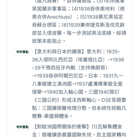
（違凡爾賽）、吞併薩爾區；(3)1936進軍
萊茵蘭非軍事區；(4)1938吞併奧地利（德
奧合併Anschluss）；(5)1938慕尼黑協定
吞蘇台德區；(6)1939兼併捷克斯洛伐克餘
部並入侵波蘭。每一步測試英法底線，綏靖
政策未能阻止。
【意大利與日本的擴張】意大利：1935–
考評重點
36入侵阿比西尼亞（埃塞俄比亞）→1936
–39干預西班牙內戰（支持佛朗哥）
→1939吞併阿爾巴尼亞。日本：1931九一
八事變建立滿洲國→1937盧溝橋事變全面
侵華→1940加入軸心國。三國1940簽訂
《三國公約》形成法西斯軸心。DSE答題要
點：三國擴張雖地理分散，但系統性挑戰凡
爾賽-華盛頓體系。
【對歐洲國際關係的衝擊】(1)瓦解集體安
考評重點
全：極權擴張暴露國聯失效，民主國家轉向