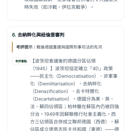
時失效（如冷戰、伊拉克戰爭）。
6.
去納粹化與紐倫堡審判
考評提示：
戰後德國重建與國際刑事司法的先河
【波茨坦會議後的德國分區佔領
考評重點
（1945）】波茨坦協定確立「4D」政策
——民主化（Democratisation）、非軍事
化（Demilitarisation）、去納粹化
（Denazification）、去卡特爾化
（Decartelisation）。德國分為美、英、
法、蘇四佔領區；柏林雖在蘇區內仍被四強
分治。1949年因蘇聯推行社會主義化，西
方三佔領區合併成立聯邦德國（西德），蘇
佔區成立德意志民主共和國（東德）——德