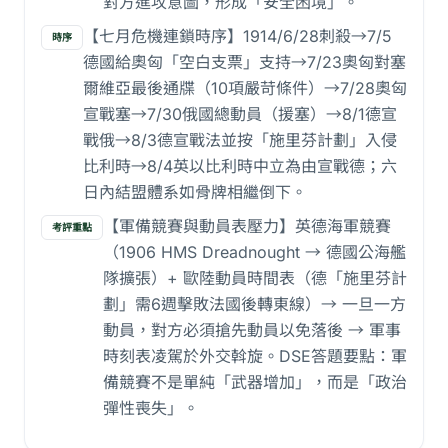
對方進攻意圖，形成「安全困境」。
【七月危機連鎖時序】1914/6/28刺殺→7/5
時序
德國給奧匈「空白支票」支持→7/23奧匈對塞
爾維亞最後通牒（10項嚴苛條件）→7/28奧匈
宣戰塞→7/30俄國總動員（援塞）→8/1德宣
戰俄→8/3德宣戰法並按「施里芬計劃」入侵
比利時→8/4英以比利時中立為由宣戰德；六
日內結盟體系如骨牌相繼倒下。
【軍備競賽與動員表壓力】英德海軍競賽
考評重點
（1906 HMS Dreadnought → 德國公海艦
隊擴張）+ 歐陸動員時間表（德「施里芬計
劃」需6週擊敗法國後轉東線）→ 一旦一方
動員，對方必須搶先動員以免落後 → 軍事
時刻表凌駕於外交斡旋。DSE答題要點：軍
備競賽不是單純「武器增加」，而是「政治
彈性喪失」。