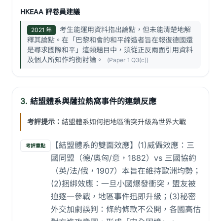
HKEAA 評卷員建議
考生能運用資料指出論點，但未能清楚地解
2021 年
釋其論點。在「巴黎和會的和平締造者旨在報復德國還
是尋求國際和平」這類題目中，須從正反兩面引用資料
及個人所知作均衡討論。
(Paper 1 Q3(c))
3.
結盟體系與薩拉熱窩事件的連鎖反應
考評提示：
結盟體系如何把地區衝突升級為世界大戰
【結盟體系的雙面效應】(1)威懾效應：三
考評重點
國同盟（德/奧匈/意，1882）vs 三國協約
（英/法/俄，1907）本旨在維持歐洲均勢；
(2)捆綁效應：一旦小國爆發衝突，盟友被
迫逐一參戰，地區事件迅即升級；(3)秘密
外交加劇誤判：條約條款不公開，各國高估