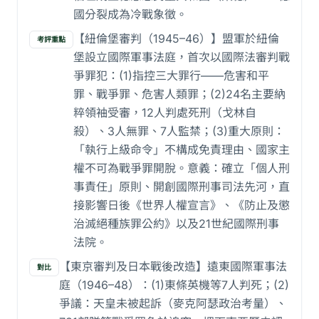
國分裂成為冷戰象徵。
【紐倫堡審判（1945–46）】盟軍於紐倫
考評重點
堡設立國際軍事法庭，首次以國際法審判戰
爭罪犯：(1)指控三大罪行——危害和平
罪、戰爭罪、危害人類罪；(2)24名主要納
粹領袖受審，12人判處死刑（戈林自
殺）、3人無罪、7人監禁；(3)重大原則：
「執行上級命令」不構成免責理由、國家主
權不可為戰爭罪開脫。意義：確立「個人刑
事責任」原則、開創國際刑事司法先河，直
接影響日後《世界人權宣言》、《防止及懲
治滅絕種族罪公約》以及21世紀國際刑事
法院。
【東京審判及日本戰後改造】遠東國際軍事法
對比
庭（1946–48）：(1)東條英機等7人判死；(2)
爭議：天皇未被起訴（麥克阿瑟政治考量）、