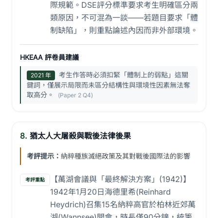
際規範。DSE評分標準要求考生明確區分兩
類原因，不可混為一談——若題目要求「體
制缺陷」，則重點論述內因而非外部環境。
HKEAA 評卷員建議
考生作答時必須扣緊「體制上的弱點」這關
2021 年
鍵詞，僅展示局限而未區分結構性與環境性因素無法奪
取高分。
(Paper 2 Q4)
8.
猶太人大屠殺與戰後法律後果
考評提示：
納粹種族滅絕政策及其對戰後國際法的影響
【萬湖會議與「最終解決方案」(1942)】
考評重點
1942年1月20日海德里希(Reinhard
Heydrich)召集15名納粹高官於柏林近郊萬
湖(Wannsee)開會，時長僅90分鐘，統籌