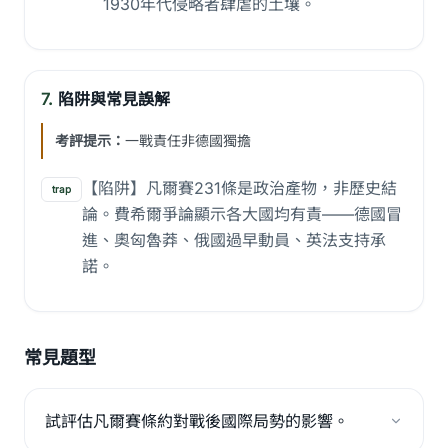
1930年代侵略者肆虐的土壤。
7.
陷阱與常見誤解
考評提示：
一戰責任非德國獨擔
【陷阱】凡爾賽231條是政治產物，非歷史結
trap
論。費希爾爭論顯示各大國均有責——德國冒
進、奧匈魯莽、俄國過早動員、英法支持承
諾。
常見題型
試評估凡爾賽條約對戰後國際局勢的影響。