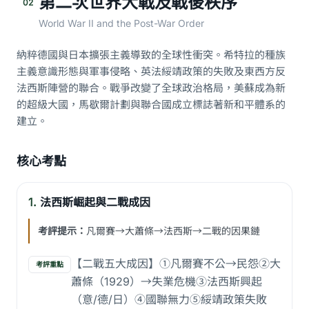
第二次世界大戰及戰後秩序
02
World War II and the Post-War Order
納粹德國與日本擴張主義導致的全球性衝突。希特拉的種族
主義意識形態與軍事侵略、英法綏靖政策的失敗及東西方反
法西斯陣營的聯合。戰爭改變了全球政治格局，美蘇成為新
的超級大國，馬歇爾計劃與聯合國成立標誌著新和平體系的
建立。
核心考點
1.
法西斯崛起與二戰成因
考評提示：
凡爾賽→大蕭條→法西斯→二戰的因果鏈
【二戰五大成因】①凡爾賽不公→民怨②大
考評重點
蕭條（1929）→失業危機③法西斯興起
（意/德/日）④國聯無力⑤綏靖政策失敗