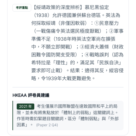
【綏靖政策的深度辨析】慕尼黑協定
考評重點
（1938）允許德國兼併蘇台德區。英法為
何採取綏靖（非僅因軟弱）：①民意壓力
（一戰傷痛令英法選民極度厭戰）；②軍事
準備不足（1938年時英法空軍尚在擴張
中，不願立即開戰）；③經濟大蕭條（財政
困難令國防開支受限）；④戰略誤判（認為
希特拉是「理性」的，滿足其「民族自決」
要求即可止戰）。結果：適得其反，縱容侵
略，令1939年大戰更難避免。
HKEAA 評卷員建議
考生僅展示國際聯盟在達致國際和平上的局
2021 年
限，並未有將焦點放於「體制上的弱點」這關鍵詞上。
作答時需扣緊題目關鍵詞，區分「體制弱點」與「外部
因素」。
(Paper 2 Q4)