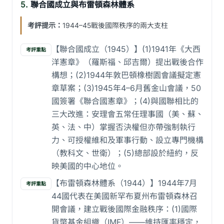
5.
聯合國成立與布雷頓森林體系
考評提示：
1944–45戰後國際秩序的兩大支柱
【聯合國成立（1945）】(1)1941年《大西
考評重點
洋憲章》（羅斯福、邱吉爾）提出戰後合作
構想；(2)1944年敦巴頓橡樹園會議擬定憲
章草案；(3)1945年4–6月舊金山會議，50
國簽署《聯合國憲章》；(4)與國聯相比的
三大改進：安理會五常任理事國（美、蘇、
英、法、中）掌握否決權但亦帶強制執行
力、可授權維和及軍事行動、設立專門機構
（教科文、世衛）；(5)總部設於紐約，反
映美國的中心地位。
【布雷頓森林體系（1944）】1944年7月
考評重點
44國代表在美國新罕布夏州布雷頓森林召
開會議，建立戰後國際金融秩序：(1)國際
貨幣基金組織（IMF）——維持匯率穩定，