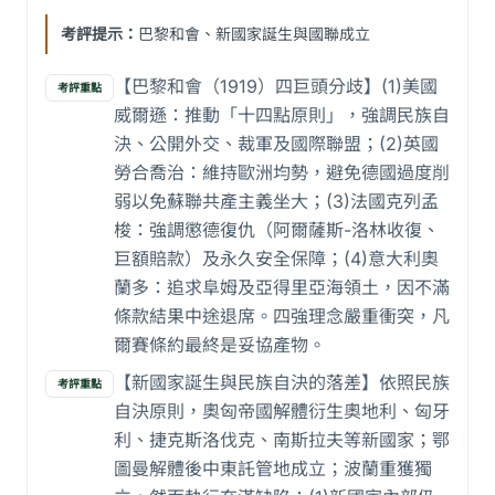
考評提示：
巴黎和會、新國家誕生與國聯成立
【巴黎和會（1919）四巨頭分歧】(1)美國
考評重點
威爾遜：推動「十四點原則」，強調民族自
決、公開外交、裁軍及國際聯盟；(2)英國
勞合喬治：維持歐洲均勢，避免德國過度削
弱以免蘇聯共產主義坐大；(3)法國克列孟
梭：強調懲德復仇（阿爾薩斯-洛林收復、
巨額賠款）及永久安全保障；(4)意大利奧
蘭多：追求阜姆及亞得里亞海領土，因不滿
條款結果中途退席。四強理念嚴重衝突，凡
爾賽條約最終是妥協產物。
【新國家誕生與民族自決的落差】依照民族
考評重點
自決原則，奧匈帝國解體衍生奧地利、匈牙
利、捷克斯洛伐克、南斯拉夫等新國家；鄂
圖曼解體後中東託管地成立；波蘭重獲獨