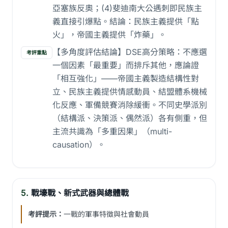
亞塞族反奧；(4)斐迪南大公遇刺即民族主
義直接引爆點。結論：民族主義提供「點
火」，帝國主義提供「炸藥」。
【多角度評估結論】DSE高分策略：不應選
考評重點
一個因素「最重要」而排斥其他，應論證
「相互強化」——帝國主義製造結構性對
立、民族主義提供情感動員、結盟體系機械
化反應、軍備競賽消除緩衝。不同史學派別
（結構派、決策派、偶然派）各有側重，但
主流共識為「多重因果」（multi-
causation）。
5.
戰壕戰、新式武器與總體戰
考評提示：
一戰的軍事特徵與社會動員