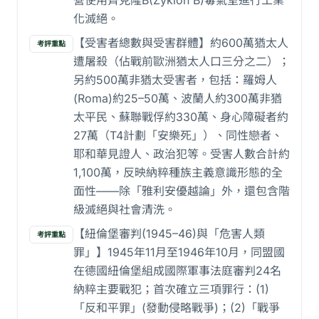
營使用齊克隆B(Zyklon B)毒氣室進行工業
化滅絕。
【受害者總數與受害群體】約600萬猶太人
考評重點
遭屠殺（佔戰前歐洲猶太人口三分之二）；
另約500萬非猶太受害者，包括：羅姆人
(Roma)約25–50萬、波蘭人約300萬非猶
太平民、蘇聯戰俘約330萬、身心障礙者約
27萬（T4計劃「安樂死」）、同性戀者、
耶和華見證人、政治犯等。受害人數合計約
1,100萬，反映納粹種族主義意識形態的全
面性——除「雅利安優越論」外，還包含階
級滅絕與社會清洗。
【紐倫堡審判(1945–46)與「危害人類
考評重點
罪」】1945年11月至1946年10月，同盟國
在德國紐倫堡組成國際軍事法庭審判24名
納粹主要戰犯；首次確立三項罪行：(1)
「反和平罪」(發動侵略戰爭)；(2)「戰爭