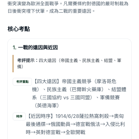
衝突演變為歐洲全面戰爭。凡爾賽條約對德國的嚴苛制裁為
日後衝突埋下伏筆，成為二戰的重要遠因。
核心考點
1.
一戰的遠因與近因
考評提示：
四大遠因（帝國主義、民族主義、結盟、軍
備）
【四大遠因】帝國主義競爭（摩洛哥危
考評重點
機）、民族主義（巴爾幹火藥庫）、結盟體
系（三國協約 vs 三國同盟）、軍備競賽
（英德海軍）
【近因時序】1914/6/28薩拉熱窩刺殺→奧匈
時序
最後通牒→俄國動員→德宣戰俄法→入侵比利
時→英對德宣戰→全歐開戰