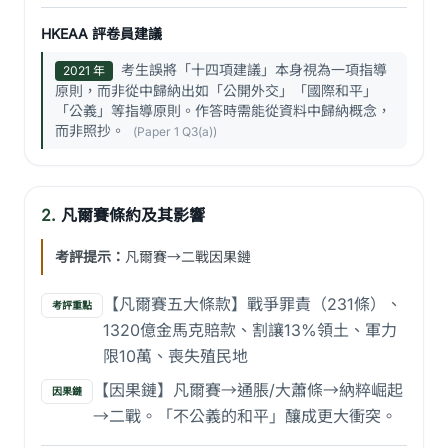
HKEAA 評卷員建議
考生誤將「十四項建議」本身視為一項指導
2021 年
原則，而非從中歸納出如「公開外交」「國際和平」
「公義」等指導原則。作答時需能從資料中歸納概念，
而非照抄。
(Paper 1 Q3(a))
2.
凡爾賽條約及其影響
考評提示：
凡爾賽→二戰因果鏈
【凡爾賽五大條款】戰爭罪責（231條）、
考評重點
1320億金馬克賠款、割讓13%領土、軍力
限10萬、喪失殖民地
【因果鏈】凡爾賽→通脹/大蕭條→納粹崛起
因果鏈
→二戰。「不公義的和平」釀成更大衝突。