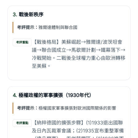
3.
戰後新秩序
考評提示：
雅爾達體制與聯合國
【戰後格局】美蘇崛起→雅爾達/波茨坦會
考評重點
議→聯合國成立→馬歇爾計劃→鐵幕落下→
冷戰開始。二戰後全球權力重心由歐洲轉移
至美蘇。
4.
極權政權的軍事擴張（1930年代）
考評提示：
極權國家軍事擴張對歐洲國際關係的影響
【納粹德國的擴張步驟】(1)1933退出國聯
考評重點
及日內瓦裁軍會議；(2)1935宣布重整軍備