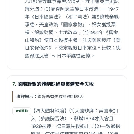
731部隊等戰爭罪免於追究，埋下東亞歷史認
識分歧；(3)麥克阿瑟主導日本改造——1947
年《日本國憲法》（和平憲法）第9條放棄戰
爭權、天皇改為「國家象徵」、婦女獲投票
權、解散財閥、土地改革；(4)1951年《舊金
山和約》使日本恢復主權，並與美國簽訂《美
日安保條約》，奠定戰後日本定位。比較：德
國徹底反省 vs 日本爭議性記憶。
7.
國際聯盟的體制缺陷與集體安全失敗
考評提示：
國際聯盟失敗的體制原因
【四大體制缺陷】(1)大國缺席：美國未加
考評重點
入（參議院否決）、蘇聯1934才入會且
1939被逐、德日意先後退出；(2)一致通過