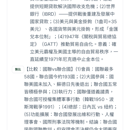
提供短期貸款解決國際收支危機；(2)世界
銀行（IBRD）——提供戰後重建及發展中
國家貸款；(3)美元與黃金掛鉤（1盎司=35
美元）、各國貨幣與美元掛鉤，形成「金匯
兌本位制」；(4)1947年《關稅與貿易總協
定》（GATT）推動貿易自由化。意義：確
立美元霸權及美國主導的自由貿易秩序，一
直延續至1971年尼克遜中止金本位。
【比較：國聯vs聯合國】(1)會員：國聯最多
對比
58國，聯合國今約193國；(2)大國參與：國
聯美國未加入、蘇德日先後退出；聯合國五常
皆積極參與；(3)執行力：國聯僅道義譴責，
聯合國可授權集體軍事行動（韓戰1950、波
斯灣戰爭1991）；(4)總部：日內瓦 vs 紐約；
(5)功能擴展：聯合國發展出維和行動、人權
理事會、國際刑事法院等機制。結論：聯合國
吸取國聯教訓，但安理會否決權仍令大國衝突