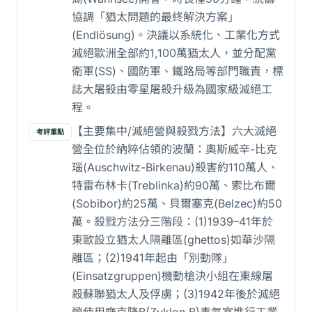
協調「猶太問題的最終解決方案」
(Endlösung)。決議以系統化、工業化方式
滅絕歐洲全部約1,100萬猶太人，並分配黨
衛軍(SS)、國防軍、鐵路局等部門職責，標
誌大屠殺由零星屠殺升級為國家級滅絕工
程。
【主要集中/滅絕營與殺戮方法】六大滅絕
考評重點
營全位於納粹佔領的波蘭：奧斯威辛-比克
瑙(Auschwitz-Birkenau)殺害約110萬人、
特雷布林卡(Treblinka)約90萬、索比布爾
(Sobibor)約25萬、貝爾塞克(Belzec)約50
萬。殺戮方法分三階段：(1)1939–41年於
東歐設立猶太人隔離區(ghettos)如華沙隔
離區；(2)1941年起由「別動隊」
(Einsatzgruppen)機動槍決小組在東線屠
殺蘇聯猶太人及俘虜；(3)1942年後於滅絕