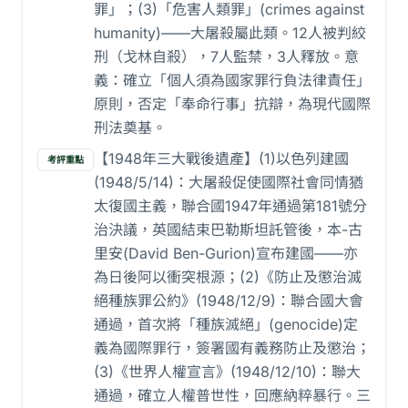
罪」；(3)「危害人類罪」(crimes against
humanity)——大屠殺屬此類。12人被判絞
刑（戈林自殺），7人監禁，3人釋放。意
義：確立「個人須為國家罪行負法律責任」
原則，否定「奉命行事」抗辯，為現代國際
刑法奠基。
【1948年三大戰後遺產】(1)以色列建國
考評重點
(1948/5/14)：大屠殺促使國際社會同情猶
太復國主義，聯合國1947年通過第181號分
治決議，英國結束巴勒斯坦託管後，本-古
里安(David Ben-Gurion)宣布建國——亦
為日後阿以衝突根源；(2)《防止及懲治滅
絕種族罪公約》(1948/12/9)：聯合國大會
通過，首次將「種族滅絕」(genocide)定
義為國際罪行，簽署國有義務防止及懲治；
(3)《世界人權宣言》(1948/12/10)：聯大
通過，確立人權普世性，回應納粹暴行。三