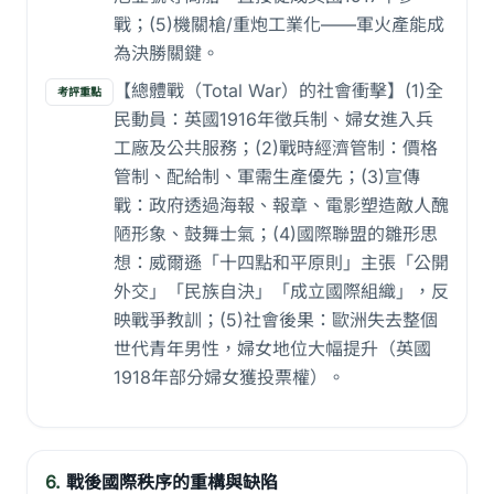
戰；(5)機關槍/重炮工業化——軍火產能成
為決勝關鍵。
【總體戰（Total War）的社會衝擊】(1)全
考評重點
民動員：英國1916年徵兵制、婦女進入兵
工廠及公共服務；(2)戰時經濟管制：價格
管制、配給制、軍需生產優先；(3)宣傳
戰：政府透過海報、報章、電影塑造敵人醜
陋形象、鼓舞士氣；(4)國際聯盟的雛形思
想：威爾遜「十四點和平原則」主張「公開
外交」「民族自決」「成立國際組織」，反
映戰爭教訓；(5)社會後果：歐洲失去整個
世代青年男性，婦女地位大幅提升（英國
1918年部分婦女獲投票權）。
6.
戰後國際秩序的重構與缺陷