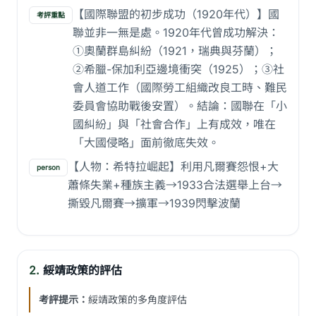
【國際聯盟的初步成功（1920年代）】國
考評重點
聯並非一無是處。1920年代曾成功解決：
①奧蘭群島糾紛（1921，瑞典與芬蘭）；
②希臘-保加利亞邊境衝突（1925）；③社
會人道工作（國際勞工組織改良工時、難民
委員會協助戰後安置）。結論：國聯在「小
國糾紛」與「社會合作」上有成效，唯在
「大國侵略」面前徹底失效。
【人物：希特拉崛起】利用凡爾賽怨恨+大
person
蕭條失業+種族主義→1933合法選舉上台→
撕毀凡爾賽→擴軍→1939閃擊波蘭
2.
綏靖政策的評估
考評提示：
綏靖政策的多角度評估