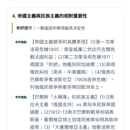
4.
帝國主義與民族主義的相對重要性
考評提示：
一戰遠因中哪項最具決定性
【帝國主義競爭的具體表現】(1)第一次摩
考評重點
洛哥危機1905：德皇威廉二世訪丹吉爾挑
戰法國利益；(2)第二次摩洛哥危機1911：
德國派「豹號」炮艦到阿加迪爾；(3)英德
殖民糾紛（南非、中東鐵路）；(4)俄奧在
巴爾幹爭奪波斯尼亞（1908吞併危機）。
列強殖民競爭將衝突帶回歐洲本土。
【巴爾幹「火藥庫」的民族主義】(1)泛斯
考評重點
拉夫主義（俄國支持）vs 奧匈多民族帝國
鎮壓；(2)1912–13兩次巴爾幹戰爭削弱奧
斯曼，塞爾維亞領土倍增而被奧匈視為致命
威脅；(3)「大塞爾維亞主義」鼓動波斯尼