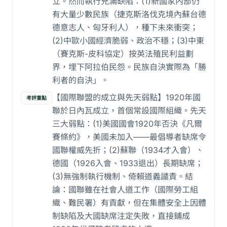
立。然而執行充滿缺陷：(1)新國家內部仍
有大量少數民族（捷克斯洛伐克境內蘇台德
德意志人、匈牙利人），種下未來衝突；
(2)中歐小國經濟脆弱、政治不穩；(3)中東
（賽克斯-皮科協定）按英法殖民利益劃
界，埋下阿拉伯民怨。民族自決實際為「勝
利者的自決」。
【國際聯盟的成立與先天弱點】1920年國
考評重點
聯於日內瓦成立，首個常設國際組織。先天
三大弱點：(1)美國國會1920年否決《凡爾
賽條約》，美國未加入——最倡導者缺席令
國聯權威先折；(2)蘇聯（1934才入會）、
德國（1926入會、1933退出）長期缺席；
(3)無強制執行機制、倚賴道義譴責。結
論：國聯雖在社會人道工作（國際勞工組
織、難民署）有貢獻，但在集體安全上因體
制缺陷及大國缺席注定失敗，直接鋪成