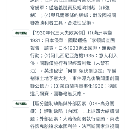
原則：任何常任理事國可否決決議；(3)無
常備軍：僅道義譴責及經濟制裁（非強
制）；(4)與凡爾賽條約綑綁：戰敗國視國
聯為勝利者工具，合法性受損。
【1930年代三大失敗案例】(1)滿洲事變
考評重點
1931：日本侵華，國聯通過「李頓調查團
報告」譴責，日本1933退出國聯，無後續
行動；(2)阿比西尼亞危機1935：意大利入
侵，國聯僅施行有限經濟制裁（未禁石
油），英法秘密「何爾-賴伐爾協定」準備
割讓土地予意大利，事件曝光後醜聞重創國
聯公信力；(3)萊茵蘭再軍事化1936：德國
違凡爾賽，國聯毫無反應。
【區分體制缺陷與外部因素（DSE高分關
考評重點
鍵）】體制缺陷（內因）：上述四大結構問
題；外部因素：大蕭條削弱執行意願、英法
各懷鬼胎追求本國利益、法西斯國家無視國