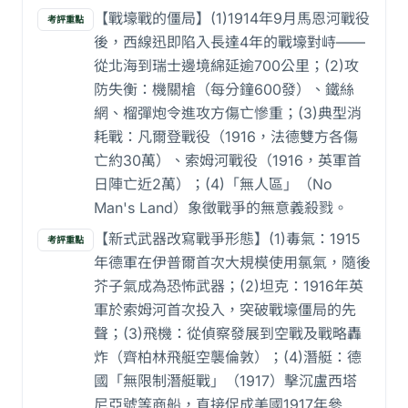
【戰壕戰的僵局】(1)1914年9月馬恩河戰役
考評重點
後，西線迅即陷入長達4年的戰壕對峙——
從北海到瑞士邊境綿延逾700公里；(2)攻
防失衡：機關槍（每分鐘600發）、鐵絲
網、榴彈炮令進攻方傷亡慘重；(3)典型消
耗戰：凡爾登戰役（1916，法德雙方各傷
亡約30萬）、索姆河戰役（1916，英軍首
日陣亡近2萬）；(4)「無人區」（No
Man's Land）象徵戰爭的無意義殺戮。
【新式武器改寫戰爭形態】(1)毒氣：1915
考評重點
年德軍在伊普爾首次大規模使用氯氣，隨後
芥子氣成為恐怖武器；(2)坦克：1916年英
軍於索姆河首次投入，突破戰壕僵局的先
聲；(3)飛機：從偵察發展到空戰及戰略轟
炸（齊柏林飛艇空襲倫敦）；(4)潛艇：德
國「無限制潛艇戰」（1917）擊沉盧西塔
尼亞號等商船，直接促成美國1917年參