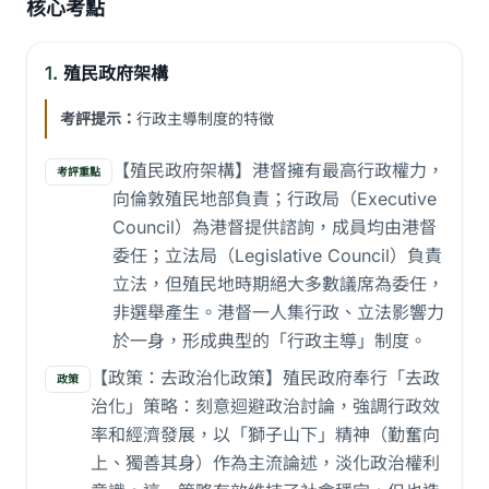
核心考點
1.
殖民政府架構
考評提示：
行政主導制度的特徵
【殖民政府架構】港督擁有最高行政權力，
考評重點
向倫敦殖民地部負責；行政局（Executive
Council）為港督提供諮詢，成員均由港督
委任；立法局（Legislative Council）負責
立法，但殖民地時期絕大多數議席為委任，
非選舉產生。港督一人集行政、立法影響力
於一身，形成典型的「行政主導」制度。
【政策：去政治化政策】殖民政府奉行「去政
政策
治化」策略：刻意迴避政治討論，強調行政效
率和經濟發展，以「獅子山下」精神（勤奮向
上、獨善其身）作為主流論述，淡化政治權利