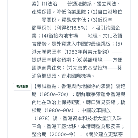
素】(1)法治——普通法體系、獨立司法、
產權保護，降低商業風險；(2)自由港地位
——零關稅，貿易成本低；(3)低稅率——
簡單稅制（利得稅16.5%），吸引跨國企
業；(4)銜接內地市場——地理、文化及語
言優勢，是外資進入中國的最佳跳板；(5)
港元聯繫匯率（1983年與美元掛鈎）——
提供匯率穩定預期；(6)英語環境——方便
國際商業往來；(7)完善的基礎設施——葵
涌貨櫃碼頭、香港國際機場。
【考試重點：香港與內地關係的演變】隔絕
考評重點
期（1950s–70s）：朝鮮戰爭禁運令香港與
內地在政治上保持距離，轉口貿易萎縮；橋
樑期（1980s–90s）：中國改革開放
（1978）後，香港資本和技術大量流入珠
三角，香港工廠北移，本港轉型為服務業；
整合期（2000s–今）：《關於建立更緊密