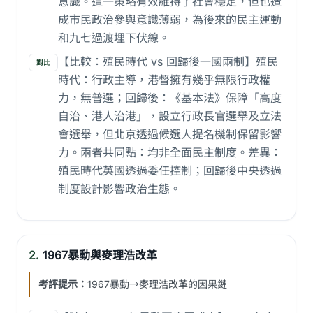
意識。這一策略有效維持了社會穩定，但也造
成市民政治參與意識薄弱，為後來的民主運動
和九七過渡埋下伏線。
【比較：殖民時代 vs 回歸後一國兩制】殖民
對比
時代：行政主導，港督擁有幾乎無限行政權
力，無普選；回歸後：《基本法》保障「高度
自治、港人治港」，設立行政長官選舉及立法
會選舉，但北京透過候選人提名機制保留影響
力。兩者共同點：均非全面民主制度。差異：
殖民時代英國透過委任控制；回歸後中央透過
制度設計影響政治生態。
2.
1967暴動與麥理浩改革
考評提示：
1967暴動→麥理浩改革的因果鏈