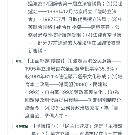
過渡為97回歸後第一屆立法會議員；(2)另起
爐灶——1996年12月北京成立「臨時立法
會」，1997年7月1日取代民選立法局；(3)中
英聯合聯絡小組合作冷卻——跨境基建、公
務員過渡等技術議題受阻；(4)法律真空爭議
——部分97前通過的人權法律在回歸後被重
新審議。
【正面影響(辯證)】(1)激發香港公民意識——
對比
1995年立法局首次全面選舉投票率35.8%，
較1991年61.1%低但顯示選舉文化形成；(2)培
育本土政黨——港同盟(1990)、民建聯
(1992)、自由黨(1993)等政黨專業化；(3)為
回歸後政制發展提供經驗——功能組別制度延
續至今；(4)提升公務員政治敏感度，為「高
度自治」準備人才。
【爭議核心：「民主化速度」還是「主權歸
考評重點
屬」？】英方立場——香港市民在九七前應