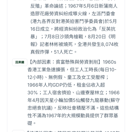
反殖」革命論述；1967年5月6日新蒲崗人
造膠花廠勞資糾紛成導火線，左派鬥委會
(港九各界反對港英迫害鬥爭委員會)於5月
16日成立，將經濟糾紛政治化為「反英抗
暴」；7月8日沙頭角槍戰，8月20日《明
報》記者林彬被燒死，全港共發生8,074枚
真假炸彈，51人死亡。
【內部因素：貧富懸殊與勞資剝削】1960s
因果鏈
香港工業急速擴張，但工人工時長(每日10-
12小時)、無例假、童工及女工受壓榨；
1966年人均GDP仍低，租金佔收入超
30%；工人宿舍擠迫、山邊寮屋林立；1966
年4月因天星小輪加價5仙觸發九龍暴動(蘇守
忠絕食抗議)，反映社會積壓不滿。這些結構
性不滿為1967年的大規模動員提供了群眾基
礎。