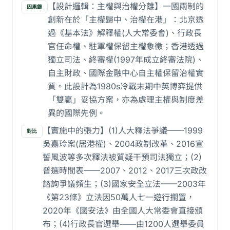
【設計邏輯：主權與治權分離】一國兩制的
因果鏈
創新在於「主權歸中、治權在港」：北京透
過《基本法》解釋權(人大常委會)、行政長
官任命權、駐軍權保留主權象徵；香港透過
獨立司法、終審權(1997年成立終審法院)、
自主財政、國際金融中心自主權保留治權實
質。此設計為1980s冷戰末期中英博弈提供
「雙贏」妥協方案，亦為處理主權與制度差
異的國際先例。
【實施中的張力】(1)人大釋法爭議——1999
對比
吳嘉玲案(居港權)、2004政制改革、2016宣
誓風波等多次釋法被質疑干預司法獨立；(2)
普選時間表——2007、2012、2017三次政改
諮詢爭議頻生；(3)國家安全立法——2003年
《第23條》立法因50萬人七一遊行擱置，
2020年《國安法》由全國人大常委會直接頒
布；(4)行政長官選舉——由1200人選舉委員