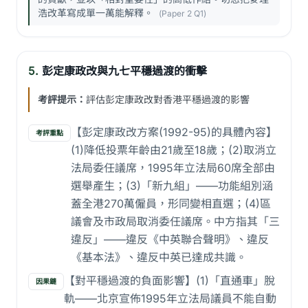
浩改革寫成單一萬能解釋。
(Paper 2 Q1)
5.
彭定康政改與九七平穩過渡的衝擊
考評提示：
評估彭定康政改對香港平穩過渡的影響
【彭定康政改方案(1992-95)的具體內容】
考評重點
(1)降低投票年齡由21歲至18歲；(2)取消立
法局委任議席，1995年立法局60席全部由
選舉產生；(3)「新九組」——功能組別涵
蓋全港270萬僱員，形同變相直選；(4)區
議會及市政局取消委任議席。中方指其「三
違反」——違反《中英聯合聲明》、違反
《基本法》、違反中英已達成共識。
【對平穩過渡的負面影響】(1)「直通車」脫
因果鏈
軌——北京宣佈1995年立法局議員不能自動