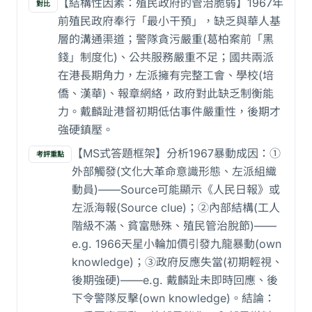
【結構性因素：殖民政府的管治脆弱】1967年
對比
前殖民政府奉行「最小干預」，缺乏與華人基
層的溝通渠道；警隊貪污嚴重(葛柏案前「黑
錢」制度化)、公共服務嚴重不足；國共兩派
在港長期角力，左派擁有完整工會、學校(培
僑、漢華)、報章網絡，政府對此缺乏制衡能
力。戴麟趾港督初期低估事件嚴重性，後期才
強硬鎮壓。
【MS式答題框架】分析1967暴動成因：①
考評重點
外部觸發(文化大革命意識形態、左派組織
動員)——Source可能顯示《人民日報》或
左派海報(Source clue)；②內部結構(工人
階級不滿、貧富懸殊、殖民管治脫節)——
e.g. 1966天星小輪加價引發九龍暴動(own
knowledge)；③政府反應失當(初期輕視、
後期強硬)——e.g. 戴麟趾未即時回應、後
下令警隊反擊(own knowledge)。結論：