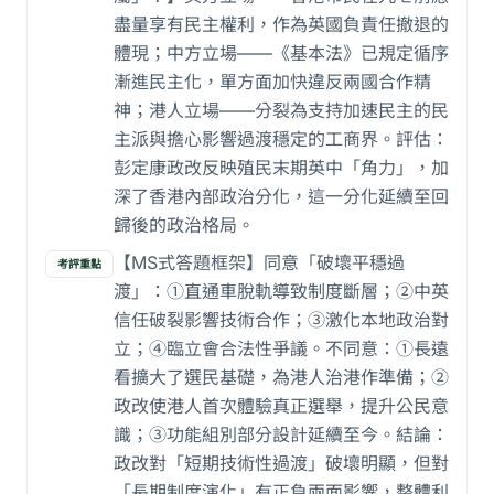
盡量享有民主權利，作為英國負責任撤退的
體現；中方立場——《基本法》已規定循序
漸進民主化，單方面加快違反兩國合作精
神；港人立場——分裂為支持加速民主的民
主派與擔心影響過渡穩定的工商界。評估：
彭定康政改反映殖民末期英中「角力」，加
深了香港內部政治分化，這一分化延續至回
歸後的政治格局。
【MS式答題框架】同意「破壞平穩過
考評重點
渡」：①直通車脫軌導致制度斷層；②中英
信任破裂影響技術合作；③激化本地政治對
立；④臨立會合法性爭議。不同意：①長遠
看擴大了選民基礎，為港人治港作準備；②
政改使港人首次體驗真正選舉，提升公民意
識；③功能組別部分設計延續至今。結論：
政改對「短期技術性過渡」破壞明顯，但對
「長期制度演化」有正負兩面影響，整體利