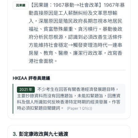
【因果鏈：1967暴動→社會改革】1967年暴
因果鏈
動直接原因是工人薪酬糾紛及文革思想輸
入，深層原因是殖民政府長期忽視本地居民
福祉、貧富懸殊嚴重、貪污橫行。暴動後政
府分析民怨根源，認識到必須改善生活條件
方能維持社會穩定→觸發麥理浩時代一連串
房屋、教育、醫療、廉潔行政改革，改寫香
港社會面貌。
HKEAA 評卷員建議
不少考生在回答有關香港經濟發展題目時，
2021 年
主要抄錄資料而沒有回應題旨，未能扣緊題旨，回應資
料及個人所識如何反映香港特定時期的經濟發展。作答
時必須扣緊題目關鍵詞。
(Paper 1 Q1(c))
3.
彭定康政改與九七過渡