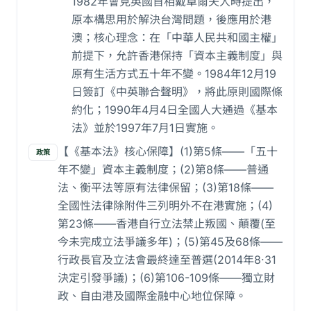
1982年會見英國首相戴卓爾夫人時提出，
原本構思用於解決台灣問題，後應用於港
澳；核心理念：在「中華人民共和國主權」
前提下，允許香港保持「資本主義制度」與
原有生活方式五十年不變。1984年12月19
日簽訂《中英聯合聲明》，將此原則國際條
約化；1990年4月4日全國人大通過《基本
法》並於1997年7月1日實施。
【《基本法》核心保障】(1)第5條——「五十
政策
年不變」資本主義制度；(2)第8條——普通
法、衡平法等原有法律保留；(3)第18條——
全國性法律除附件三列明外不在港實施；(4)
第23條——香港自行立法禁止叛國、顛覆(至
今未完成立法爭議多年)；(5)第45及68條——
行政長官及立法會最終達至普選(2014年8·31
決定引發爭議)；(6)第106-109條——獨立財
政、自由港及國際金融中心地位保障。