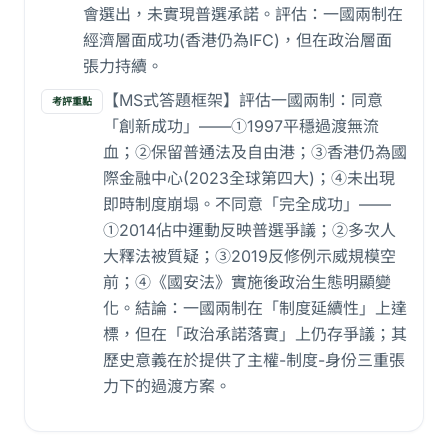
會選出，未實現普選承諾。評估：一國兩制在
經濟層面成功(香港仍為IFC)，但在政治層面
張力持續。
【MS式答題框架】評估一國兩制：同意
考評重點
「創新成功」——①1997平穩過渡無流
血；②保留普通法及自由港；③香港仍為國
際金融中心(2023全球第四大)；④未出現
即時制度崩塌。不同意「完全成功」——
①2014佔中運動反映普選爭議；②多次人
大釋法被質疑；③2019反修例示威規模空
前；④《國安法》實施後政治生態明顯變
化。結論：一國兩制在「制度延續性」上達
標，但在「政治承諾落實」上仍存爭議；其
歷史意義在於提供了主權-制度-身份三重張
力下的過渡方案。