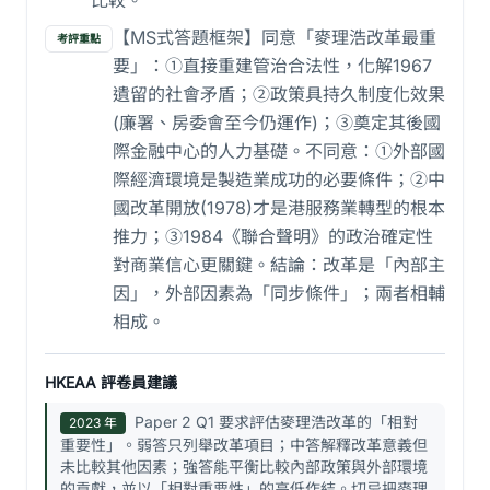
比較。
【MS式答題框架】同意「麥理浩改革最重
考評重點
要」：①直接重建管治合法性，化解1967
遺留的社會矛盾；②政策具持久制度化效果
(廉署、房委會至今仍運作)；③奠定其後國
際金融中心的人力基礎。不同意：①外部國
際經濟環境是製造業成功的必要條件；②中
國改革開放(1978)才是港服務業轉型的根本
推力；③1984《聯合聲明》的政治確定性
對商業信心更關鍵。結論：改革是「內部主
因」，外部因素為「同步條件」；兩者相輔
相成。
HKEAA 評卷員建議
Paper 2 Q1 要求評估麥理浩改革的「相對
2023 年
重要性」。弱答只列舉改革項目；中答解釋改革意義但
未比較其他因素；強答能平衡比較內部政策與外部環境
的貢獻，並以「相對重要性」的高低作結。切忌把麥理