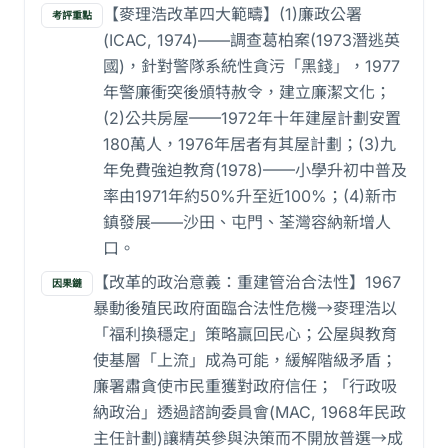
【麥理浩改革四大範疇】(1)廉政公署
考評重點
(ICAC, 1974)——調查葛柏案(1973潛逃英
國)，針對警隊系統性貪污「黑錢」，1977
年警廉衝突後頒特赦令，建立廉潔文化；
(2)公共房屋——1972年十年建屋計劃安置
180萬人，1976年居者有其屋計劃；(3)九
年免費強迫教育(1978)——小學升初中普及
率由1971年約50%升至近100%；(4)新市
鎮發展——沙田、屯門、荃灣容納新增人
口。
【改革的政治意義：重建管治合法性】1967
因果鏈
暴動後殖民政府面臨合法性危機→麥理浩以
「福利換穩定」策略贏回民心；公屋與教育
使基層「上流」成為可能，緩解階級矛盾；
廉署肅貪使市民重獲對政府信任；「行政吸
納政治」透過諮詢委員會(MAC, 1968年民政
主任計劃)讓精英參與決策而不開放普選→成