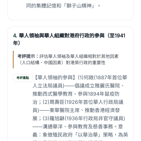
同的集體記憶和「獅子山精神」。
4.
華人領袖與華人組織對港府行政的參與（至1941
年）
考評提示：
評估華人領袖及華人組織相對於其他因素
（人口結構、中國因素）對港英行政的重要性
【華人領袖的參與】(1)何啟(1887年首位華
考評重點
人立法局議員)——倡議成立雅麗氏醫院、
推動西式醫學教育、參與1894年鼠疫防
治；(2)周壽臣(1926年首位華人行政局議
員)——東華醫院主席、推動香港經濟發
展；(3)羅旭龢(1936年行政局非官守議員)
——溝通華洋、參與教育及慈善事務。意
義：象徵殖民政府「以華治華」策略，為英