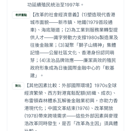
功延續殖民統治至1997年。
【改革的社會經濟意義】(1)塑造現代香港
考評重點
城市面貌——新市鎮、地鐵(1979首段通
車)、海底隧道；(2)為工業到服務業轉型提
供人才——識字勞動力支撐1980s製造業及
往後金融業；(3)凝聚「獅子山精神」集體
記憶——公屋社區文化、香港身份認同萌
芽；(4)法治品牌效應——廉潔高效的殖民
政府形象成為日後國際金融中心的「軟基
建」。
【其他因素比較：外部國際環境】1970s全球
對比
經濟繁榮、西方對港寬鬆配額(紡織、成衣)、
布雷頓森林體系瓦解後金融業初興，亦助力香
港現代化；中國文革結束(1976)、改革開放
(1978)帶來跨境需求——這些外部因素與麥理
浩改革同時發生，是否「改革為主因」須具體