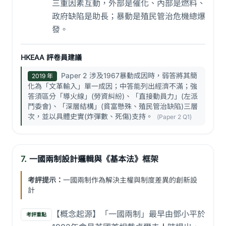
三重因素互動，外部是催化、內部是燃料、
政府缺陷是助長；暴動是殖民管治危機總爆
發。
HKEAA 評卷員建議
Paper 2 涉及1967暴動成因時，弱答將其簡
2019 年
化為「文革輸入」單一成因；中答能列出經濟不滿；強
答須區分「導火線」(勞資糾紛)、「直接動員力」(左派
鬥委會)、「深層結構」(貧富懸殊、殖民管治缺陷)三層
次，並以具體史實(炸彈數、死傷)支持。
(Paper 2 Q1)
7.
一國兩制設計邏輯與《基本法》框架
考評提示：
一國兩制作為解決主權與制度差異的創新設
計
【概念起源】「一國兩制」最早由鄧小平於
考評重點