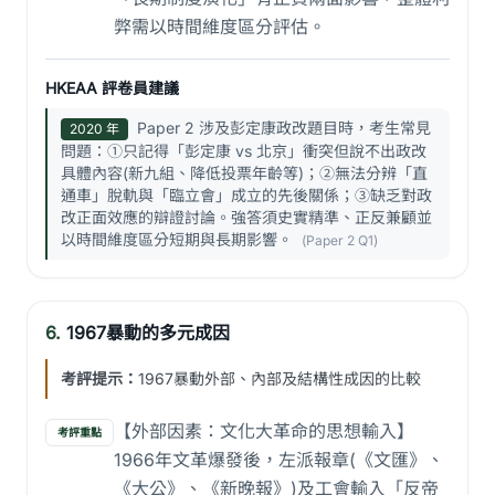
弊需以時間維度區分評估。
HKEAA 評卷員建議
Paper 2 涉及彭定康政改題目時，考生常見
2020 年
問題：①只記得「彭定康 vs 北京」衝突但說不出政改
具體內容(新九組、降低投票年齡等)；②無法分辨「直
通車」脫軌與「臨立會」成立的先後關係；③缺乏對政
改正面效應的辯證討論。強答須史實精準、正反兼顧並
以時間維度區分短期與長期影響。
(Paper 2 Q1)
6.
1967暴動的多元成因
考評提示：
1967暴動外部、內部及結構性成因的比較
【外部因素：文化大革命的思想輸入】
考評重點
1966年文革爆發後，左派報章(《文匯》、
《大公》、《新晚報》)及工會輸入「反帝