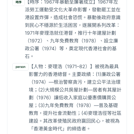
【時序：1967年暴動至廉署成立】1967年左
時序
派勞工運動受文化大革命影響，發動罷工並在
港設置炸彈，造成社會恐慌。暴動後政府意識
到民心不穩源於生活困苦，遂展開系列改革：
1971年麥理浩就任港督，推行十年建屋計劃
（1972）、九年免費教育（1978）、設立廉
政公署（1974）等，奠定現代香港社會的基
石。
【人物：麥理浩（1971–82）】被視為最具
person
影響力的香港總督。主要政績：(1)廉政公署
（1974）—根治警察貪污，建立公平法治環
境；(2)大規模公共房屋計劃—居者有其屋計
劃（1976）讓低收入家庭以優惠價購買公
屋；(3)九年免費教育（1978）—普及基礎
教育，提升社會流動性；(4)麥理浩徑等社區
建設。其改革使殖民政府贏回民心，被視為
「香港黃金時代」的締造者。