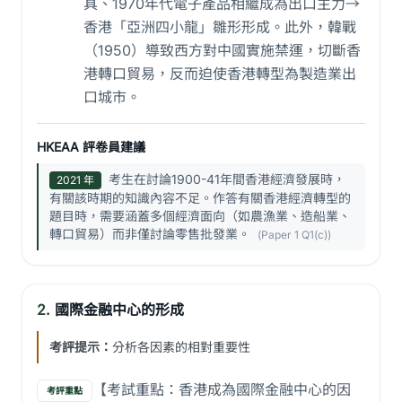
具、1970年代電子產品相繼成為出口主力→
香港「亞洲四小龍」雛形形成。此外，韓戰
（1950）導致西方對中國實施禁運，切斷香
港轉口貿易，反而迫使香港轉型為製造業出
口城市。
HKEAA 評卷員建議
考生在討論1900-41年間香港經濟發展時，
2021 年
有關該時期的知識內容不足。作答有關香港經濟轉型的
題目時，需要涵蓋多個經濟面向（如農漁業、造船業、
轉口貿易）而非僅討論零售批發業。
(Paper 1 Q1(c))
2.
國際金融中心的形成
考評提示：
分析各因素的相對重要性
【考試重點：香港成為國際金融中心的因
考評重點