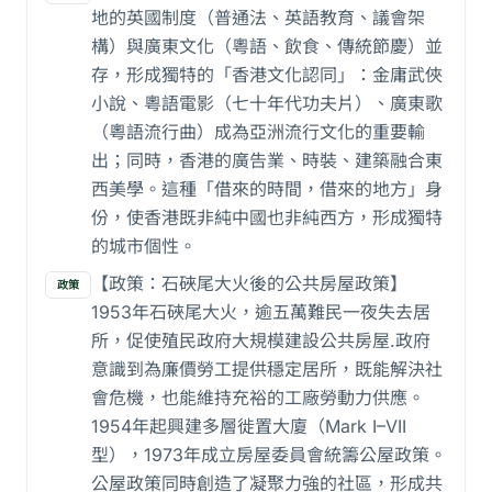
地的英國制度（普通法、英語教育、議會架
構）與廣東文化（粵語、飲食、傳統節慶）並
存，形成獨特的「香港文化認同」：金庸武俠
小說、粵語電影（七十年代功夫片）、廣東歌
（粵語流行曲）成為亞洲流行文化的重要輸
出；同時，香港的廣告業、時裝、建築融合東
西美學。這種「借來的時間，借來的地方」身
份，使香港既非純中國也非純西方，形成獨特
的城市個性。
【政策：石硤尾大火後的公共房屋政策】
政策
1953年石硤尾大火，逾五萬難民一夜失去居
所，促使殖民政府大規模建設公共房屋.政府
意識到為廉價勞工提供穩定居所，既能解決社
會危機，也能維持充裕的工廠勞動力供應。
1954年起興建多層徙置大廈（Mark I–VII
型），1973年成立房屋委員會統籌公屋政策。
公屋政策同時創造了凝聚力強的社區，形成共