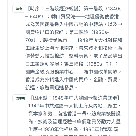
【時序：三階段經濟蛻變】第一階段（1840s
時序
–1940s）：轉口貿易港——地理優勢使香港
成為英國商品進入中國市場的中轉站，以及中
國貨物出口的樞紐；第二階段（1950s–
70s）：製造業城市——1949年後大批難民和
工廠主從上海等地南來，帶來資本和技術，廉
價勞動力推動棉紡、塑料玩具、電子產品等出
口工業蓬勃發展；第三階段（1980s–今）：
國際金融及服務業中心——隨中國改革開放，
香港成為外資進入中國的門戶，金融、貿易、
航運、旅遊業迅速發展。
【因果鏈：1949年中共建國→製造業起飛】
因果鏈
1949年中共建國→大批上海及內地工廠主、
資本家和勞工南逃香港→帶來紡織業機器設
備、技術及管理經驗→廉價難民勞動力大量
供應→1950年代棉紡業、1960年代塑料玩