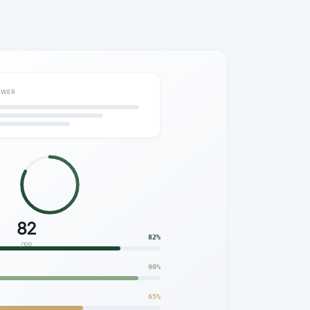
SWER
82
82%
/100
90%
65%