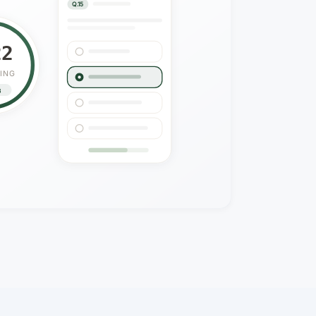
Q.15
21
ING
3