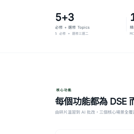
5+3
必修 + 選修 Topics
精
5 必修 + 選修三選二
M
核心功能
每個功能都為 DSE 
由碎片溫習到 AI 批改，三個核心場景全覆