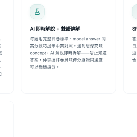
AI 即時解說 + 雙語詳解
S
系
每題附完整評卷標準、model answer 同
答
應
高分技巧提示中英對照。遇到想深究嘅
日
概
concept，AI 解說即時拆解——唔止知道
返
私
答案，仲掌握評卷員嘅俾分邏輯同邊度
合
—
可以穩穩攞分。
C