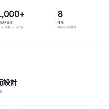
1,000+
8
選練習題
課題
C + 短答 + 程式題
每題附評卷標準
而設計
蓋