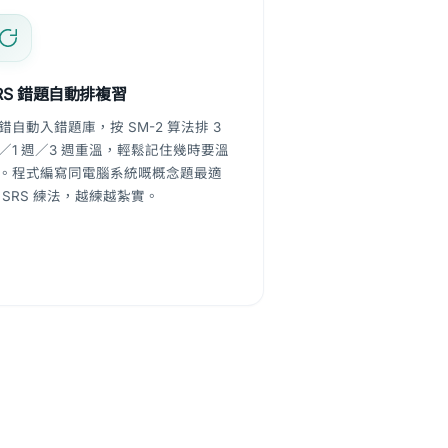
RS 錯題自動排複習
錯自動入錯題庫，按 SM-2 算法排 3
／1 週／3 週重溫，輕鬆記住幾時要溫
。程式編寫同電腦系統嘅概念題最適
 SRS 練法，越練越紮實。