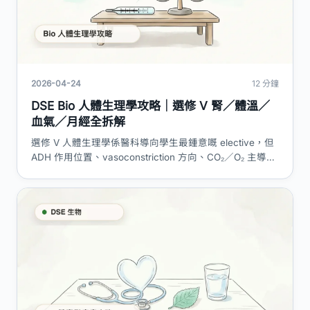
2026-04-24
12 分鐘
DSE Bio 人體生理學攻略｜選修 V 腎／體溫／
血氣／月經全拆解
選修 V 人體生理學係醫科導向學生最鍾意嘅 elective，但
ADH 作用位置、vasoconstriction 方向、CO₂／O₂ 主導信
號、FSH/LH/estrogen timing 呢幾個位年年都有人中伏。
呢篇用 HKEAA 官方要求做骨架，逐 subtopic 拆必背
flashcard、陷阱、題型走解。