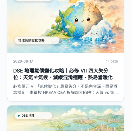
2026-06-17
14 分鐘
DSE 地理氣候變化攻略｜必修 VII 四大失分
位：天氣≠氣候、減緩混淆適應、熱島當暖化
必修單元 VII「氣候變化」最易失分，不是內容深，而是概
念撈亂。本篇按 HKEAA C&A 拆解四大陷阱：天氣 vs 氣
候、相關不等於因果、減緩 vs 適應、熱島效應 vs 全球暖
化，附評分點表、答題框架同 model answer 結構。