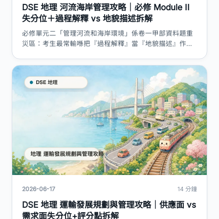
DSE 地理 河流海岸管理攻略｜必修 Module II
失分位＋過程解釋 vs 地貌描述拆解
必修單元二「管理河流和海岸環境」係卷一甲部資料題重
災區：考生最常輸喺把『過程解釋』當『地貌描述』作
答、硬軟工程評估只懂二選一。本篇按 HKEAA 課程及評
估指引拆解水循環、暴雨歷線、河流／海岸地貌成因、硬
軟工程取捨，附評分點表＋答題技巧。
2026-06-17
14 分鐘
DSE 地理 運輸發展規劃與管理攻略｜供應面 vs
需求面失分位+評分點拆解