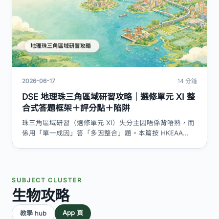
2026-06-17
14 分鐘
DSE 地理珠三角區域研習攻略｜選修單元 XI 整
合式答題框架＋評分點＋陷阱
珠三角區域研習（選修單元 XI）失分主因唔係背唔熟，而
係用「單一成因」答「多因整合」題。本篇按 HKEAA
C&A 四大子主題（區域概念、農工轉變、城市化、環境管
理與港珠互賴）拆解整合式答題框架、評分點表同高頻陷
阱。
SUBJECT CLUSTER
生物攻略
App 頁
教學 hub