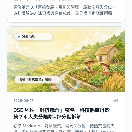
選修單元 X「運輸發展、規劃與管理」最致命嘅失分位，
係列晒解決方法但唔識評估成效、又分唔清供應面同需求
面。本篇按 HKEAA C&A 拆解運輸系統七元素、可達度與
城市形貌、交通擠塞成因、供求兩面策略同香港—珠三角
樞紐，附評分點表同答題框架。
2026-06-17
14 分鐘
DSE 地理「對抗饑荒」攻略｜科技係靈丹妙
藥？4 大失分陷阱+評分點拆解
必修 Module V「對抗饑荒」最大失分位：把饑荒當純天