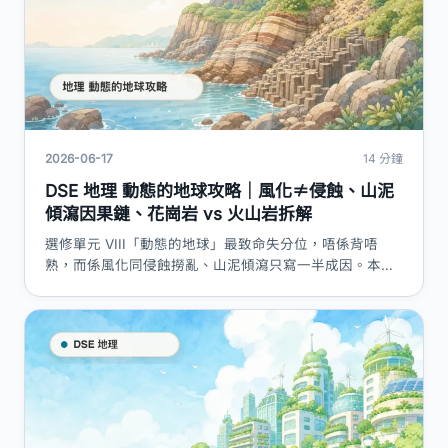
2026-06-17
14 分鐘
DSE 地理 動態的地球攻略｜風化≠侵蝕、山泥
傾瀉因果鏈、花崗岩 vs 火山岩拆解
選修單元 VIII「動態的地球」最致命失分位，唔係背唔
熟，而係風化同侵蝕撈亂、山泥傾瀉只寫一半成因。本篇
按 HKEAA C&A 評分邏輯拆板塊與岩石循環、三類風化、
花崗岩腐岩→孔隙水壓→崩塌完整因果鏈、斜坡管理評
估，附評分點表同答題技巧。