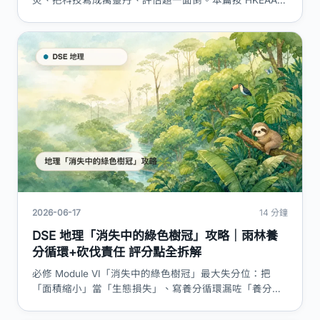
災、把科技寫成萬靈丹、評估題一面倒。本篇按 HKEAA
C&A 拆糧食短缺自然+人文成因、綠色革命/GM/灌溉副作
用、薩赫勒 vs 南加州兩個指定個案，附評分點表同答題
技巧。
2026-06-17
14 分鐘
DSE 地理「消失中的綠色樹冠」攻略｜雨林養
分循環+砍伐責任 評分點全拆解
必修 Module VI「消失中的綠色樹冠」最大失分位：把
「面積縮小」當「生態損失」、寫養分循環漏咗「養分儲
於植被」、責任題一面倒歸咎本地農民。本篇按 HKEAA
C&A 拆雨林生態與養分循環、砍伐直接+根本成因、本地