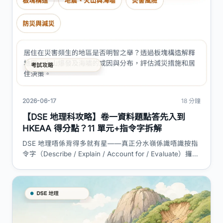
2026-06-17
18 分鐘
【DSE 地理科攻略】卷一資料題點答先入到
HKEAA 得分點？11 單元+指令字拆解
DSE 地理唔係背得多就有星——真正分水嶺係識唔識按指
令字（Describe / Explain / Account for / Evaluate）攞對
應 marking point。本篇拆解卷一卷二結構、7 必修+4 選
修單元、資料題四步答題框架同跨單元陷阱。