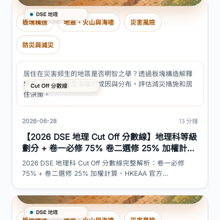
2026-06-28
13 分鐘
【2026 DSE 地理 Cut Off 分數線】地理科等級
劃分 + 卷一必修 75% 卷二選修 25% 加權計算
+ 5** 至 L1 考生比例對照 + 冇 SBA 真相 + 迷
2026 DSE 地理科 Cut Off 分數線完整解析：卷一必修
思拆解｜DSE 神器
75% + 卷二選修 25% 加權計算、HKEAA 官方
2023/2024 各等級考生百分比、5** 至 L1 估算分數範
圍、地理科冇 SBA 真相、cut off 應用與趨勢、3 大迷思拆
解。