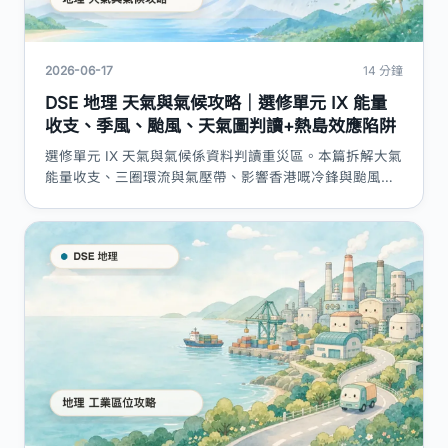
2026-06-17
14 分鐘
DSE 地理 天氣與氣候攻略｜選修單元 IX 能量
收支、季風、颱風、天氣圖判讀+熱島效應陷阱
選修單元 IX 天氣與氣候係資料判讀重災區。本篇拆解大氣
能量收支、三圈環流與氣壓帶、影響香港嘅冷鋒與颱風、
天氣圖等壓線判讀，以及城市熱島效應「因果非描述」嘅
失分位，附評分點表同答題技巧 callout。