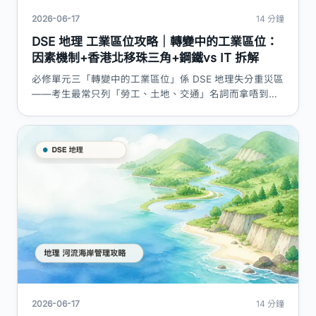
2026-06-17
14 分鐘
DSE 地理 工業區位攻略｜轉變中的工業區位：
因素機制+香港北移珠三角+鋼鐵vs IT 拆解
必修單元三「轉變中的工業區位」係 DSE 地理失分重災區
——考生最常只列「勞工、土地、交通」名詞而拿唔到解
釋分。本篇用 C&A 框架拆解八大區位因素的作用機制、原
料/市場/自由導向的重量增減邏輯、香港製造業北移珠三
角的推力—拉力、鋼鐵 vs 資訊科技兩種區位模式，附評
分點表同答題技巧。
2026-06-17
14 分鐘