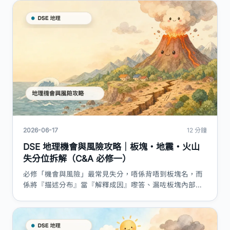
→全球影響、保育措施成效局限與持份者責任，附評分點
表同答題技巧。
2026-06-17
12 分鐘
DSE 地理機會與風險攻略｜板塊・地震・火山
失分位拆解（C&A 必修一）
必修「機會與風險」最常見失分，唔係背唔到板塊名，而
係將『描述分布』當『解釋成因』嚟答、漏咗板塊內部脆
弱性、同埋大陸碰大陸都畫火山。本篇按《地理課程及評
估指引》拆解 5 大失分位、評分點表同答題技巧。