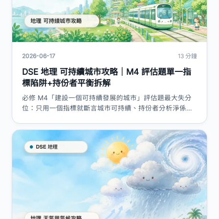
2026-06-17
13 分鐘
DSE 地理 可持續城市攻略｜M4 評估題單一指
標陷阱+持份者平衡拆解
必修 M4「建設一個可持續發展的城市」評估題最大失分
位：只用一個指標就斷言城市可持續、持份者分析淨係背
立場。本篇用 HKEAA C&A 三大支柱框架拆解城市化、
bid-rent 地價、城市問題與重建模式，附評分點表同答題
技巧。