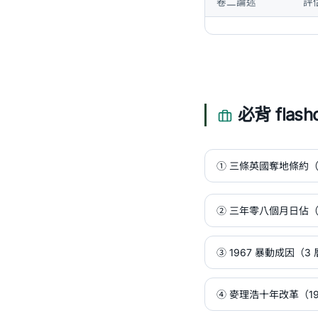
卷二論述
評
必背 flashc
① 三條英國奪地條約
② 三年零八個月日佔（1941
③ 1967 暴動成因（3
④ 麥理浩十年改革（197