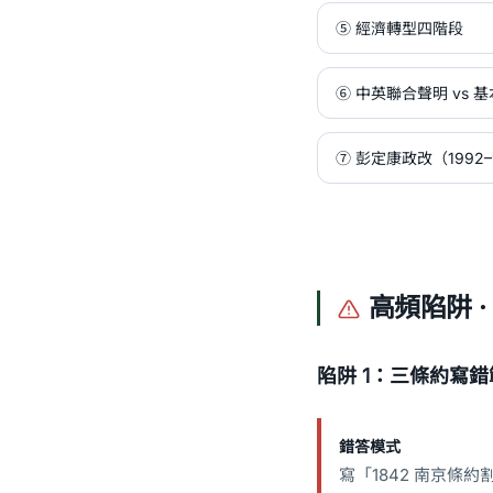
⑤ 經濟轉型四階段
⑥ 中英聯合聲明 vs 
⑦ 彭定康政改（1992
高頻陷阱 · 
陷阱 1：三條約寫錯
錯答模式
寫「1842 南京條