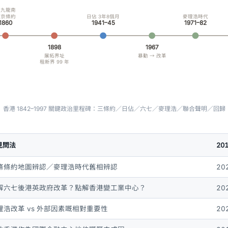
割九龍南
北京條約
日佔 3年8個月
麥理浩時代
1860
1941–45
1971–82
1898
1967
展拓界址
暴動 → 改革
租新界 99 年
香港 1842–1997 關鍵政治里程碑：三條約／日佔／六七／麥理浩／聯合聲明／回歸
見問法
20
條條約地圖辨認／麥理浩時代舊相辨認
20
解六七後港英政府改革？點解香港變工業中心？
20
理浩改革 vs 外部因素嘅相對重要性
202