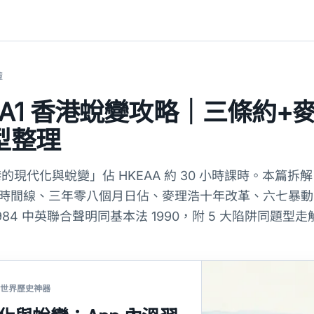
鐘
史 A1 香港蛻變攻略｜三條約+
型整理
現代化與蛻變」佔 HKEAA 約 30 小時課時。本篇拆解 
 三條約時間線、三年零八個月日佔、麥理浩十年改革、六七暴
立、1984 中英聯合聲明同基本法 1990，附 5 大陷阱同題型走
E 世界歷史神器