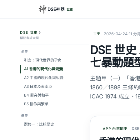
DSE神器
世史
DSE 世史
·
世史
2026-04-24
11 分
緊貼考評大綱
DSE 世
必修
七暴動題
引言：現代世界的孕育
A1 香港的現代化與蛻變
主題甲（一）「香港的
A2 中國的現代化與蛻變
A3 日本及東南亞
1860／1898
B4 衝突與和平
ICAC 1974 成
B5 協作與繁榮
選修
選修一：比較歷史
DS
APP 內容同步