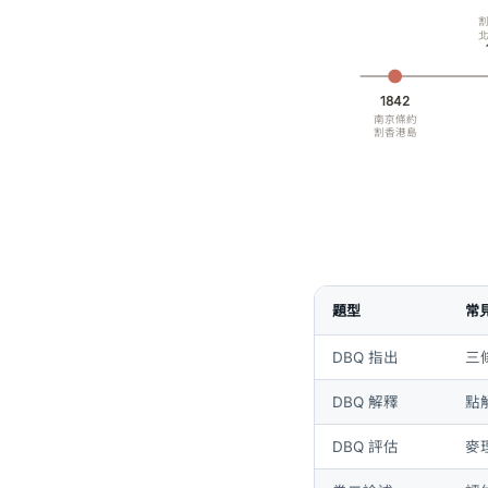
1842
南京條約
割香港島
題型
常
DBQ 指出
三
DBQ 解釋
點
DBQ 評估
麥