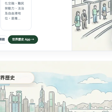
化交融、難民
勞動力、法治
及自由港地
位，是推…
子課題
世界歷史 App →