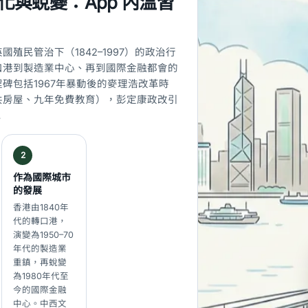
化與蛻變：App 內溫習
殖民管治下（1842–1997）的政治行
口港到製造業中心、再到國際金融都會的
碑包括1967年暴動後的麥理浩改革時
共房屋、九年免費教育），彭定康政改引
…
2
作為國際城市
的發展
香港由1840年
代的轉口港，
演變為1950–70
年代的製造業
重鎮，再蛻變
為1980年代至
今的國際金融
中心。中西文