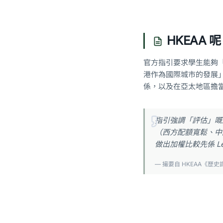
HKEAA 
官方指引要求學生能夠
港作為國際城市的發展
係，以及在亞太地區擔
指引強調「評估」嘅
（西方配額寬鬆、中國
做出加權比較先係 Lev
— 撮要自 HKEAA《