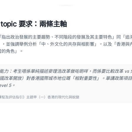
呢 topic 要求：兩條主軸
「指出政治發展的主要趨勢、不同階段的發展及其主要特色」同「追
」，並強調舉例分析「中、外文化的共存與相影響」，以及「香港與
當的角色」。
能力：考生唔係單純描述麥理浩改革做咗啲咩，而係要比較改革 vs 
改革開放）對香港國際城市地位嘅「相對重要性」。單講政策項目係 L
el 5。
歷史課程及評估指引》主題甲（一）香港的現代化與蛻變