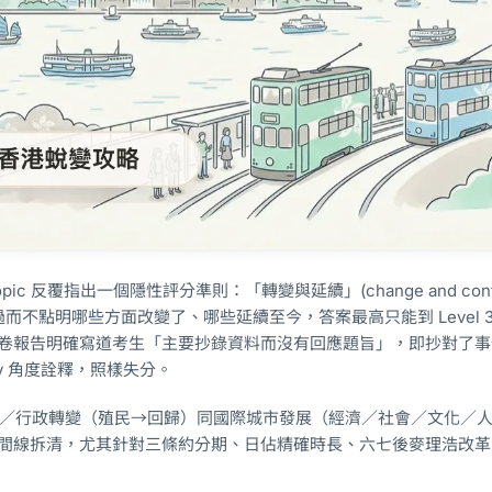
pic 反覆指出一個隱性評分準則：「轉變與延續」(change and contin
而不點明哪些方面改變了、哪些延續至今，答案最高只能到 Level 
年評卷報告明確寫道考生「主要抄錄資料而沒有回應題旨」，即抄對了
nuity 角度詮釋，照樣失分。
政治／行政轉變（殖民→回歸）同國際城市發展（經濟／社會／文化／
 成條時間線拆清，尤其針對三條約分期、日佔精確時長、六七後麥理浩改