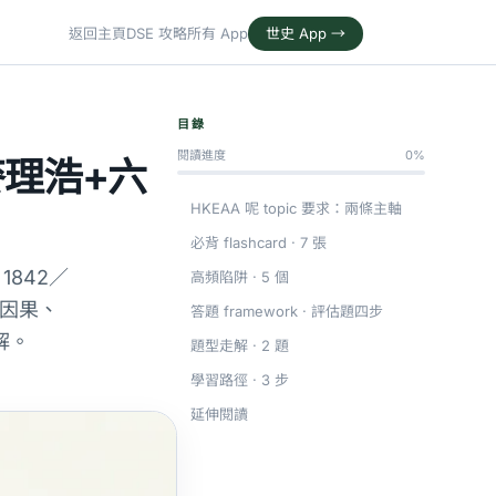
返回主頁
DSE 攻略
所有 App
世史 App →
目錄
閱讀進度
0%
麥理浩+六
HKEAA 呢 topic 要求：兩條主軸
必背 flashcard · 7 張
1842／
高頻陷阱 · 5 個
動因果、
答題 framework · 評估題四步
解。
題型走解 · 2 題
學習路徑 · 3 步
延伸閱讀