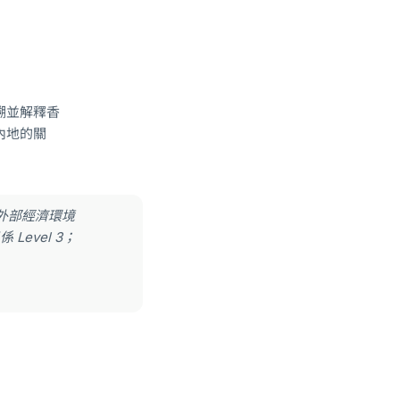
溯並解釋香
內地的關
外部經濟環境
evel 3；