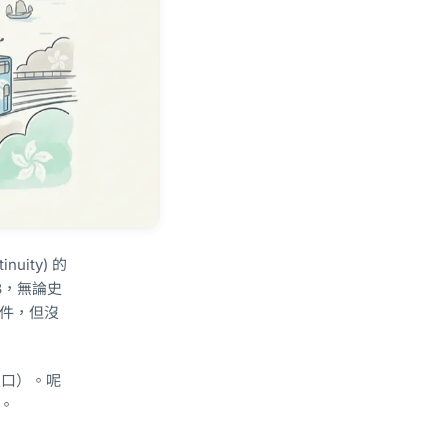
uity) 的
3，無論史
事件，但沒
人口）。呢
革。