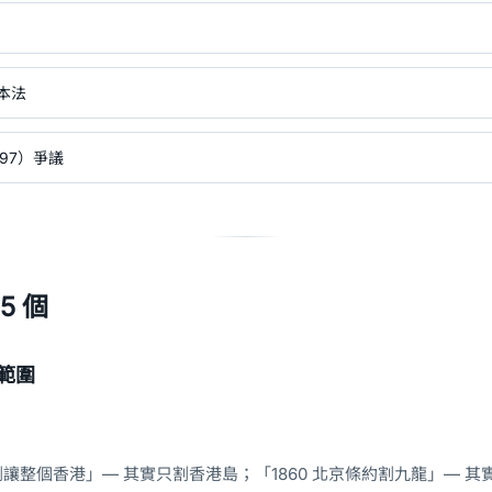
基本法
–97）爭議
5 個
範圍
約割讓整個香港」— 其實只割香港島；「1860 北京條約割九龍」— 