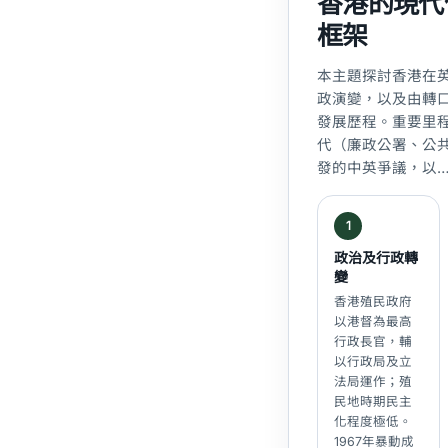
香港的現代
框架
本主題探討香港在英國
政演變，以及由轉
發展歷程。重要里程
代（廉政公署、公
發的中英爭議，以
1
政治及行政轉
變
香港殖民政府
以港督為最高
行政長官，輔
以行政局及立
法局運作；殖
民地時期民主
化程度極低。
1967年暴動成