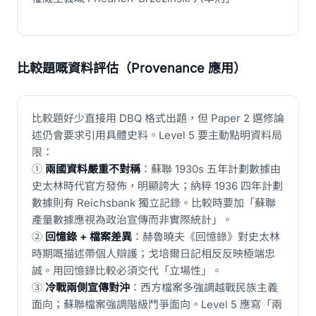
比較題嘅資料評估（Provenance 應用）
比較題好少直接用 DBQ 格式出題，但 Paper 2 選修論
述仍會要求引用具體史料。Level 5 要主動點明資料局
限：
①
兩國資料嚴重不對稱
：蘇聯 1930s 五年計劃數據由
史太林時代官方發佈，明顯誇大；納粹 1936 四年計劃
數據則有 Reichsbank 獨立記錄。比較時要加「蘇聯
產量數據應視為政治宣傳而非實際統計」。
②
回憶錄 + 檔案差異
：赫魯曉夫《回憶錄》對史太林
時期嘅描述帶個人辯護；戈培爾日記相反反映極端忠
誠。用回憶錄比較必須交代「立場性」。
③
冷戰兩側宣傳對沖
：西方檔案多強調越戰民族主義
面向；蘇聯檔案強調階級鬥爭面向。Level 5 應寫「兩