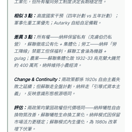
工業化，但所有權同勞工制度決定長期穩定性。
相似 3 點：
高度國家干預（四年計劃 vs 五年計劃）；
軍事化重工業優先；Autarky 自給自足備戰。
差異 3 點：
所有權——納粹保留私有（克虜伯仍私
營），蘇聯徹底公有化 + 集體化；勞工——納粹「勞
工陣線」禁罷工但保福利，蘇聯工會淪為機器 +
gulag；農業——蘇聯集體化致 1932-33 烏克蘭大饑荒
約 400 萬死，納粹維持小農經濟。
Change & Continuity：
兩政策都係 1920s 自由主義失
敗之延續；但蘇聯走全盤計劃，納粹走「引導式資本主
義」，反映意識形態根源唔同。
評估：
兩政策均鞏固政權但代價唔同——納粹犧牲自由
換物質改善，蘇聯犧牲生命換工業化。納粹模式因保留
市場活力更穩定；蘇聯模式內生僵化，為 1980s 改革
埋下伏筆。