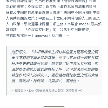
考評局喺課程指引列出比較歷史嘅「研習課題舉隅」六項：
冷戰的影響；極權國家；香港與上海作為國際城市的發展；
蘇聯及中國的共產主義理論與實踐；美國在不同時期對中華
人民共和國的政策；中國在二十世紀不同時期的人口問題及
人口政策。學校通常揀兩至三項主修。本篇會 model 最高頻
嘅兩項——「極權國家比較」同「冷戰對亞洲嘅影響」——
其餘四項採同一 framework 就用得上。
指引原文：「本項目讓學生探討某些互有關聯的歷史現
象在某時期不同地域的發展，或探討某地域一個較長時
段內歷史的轉變與延續。學生既可從中找出共同點，加
深對歷史趨勢及模式的概括了解，也可對某些發展的獨
特性作較深入的探究。」呢段話暗藏比較歷史嘅四大維
度：跨地域、跨時段、共同模式、獨特性。
— 撮要自 HKEAA《歷史課程及評估指引》選修部分(一)