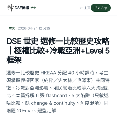
DSE神器
← 主頁
世史 App
世史
·
世史
2026-04-24
12 分鐘
DSE 世史 選修一比較歷史攻略
｜極權比較+冷戰亞洲+Level 5
框架
選修一比較歷史 HKEAA 分配 40 小時課時，考生
須掌握極權國家（納粹／史太林／毛澤東）共同特
徵、冷戰對亞洲影響、殖民管治比較等六大跨國對
比。本篇拆解 6 張 flashcard、5 大陷阱（只敘述
唔比較、缺 change & continuity、角度混淆）同
兩題 20-mark 題型走解。