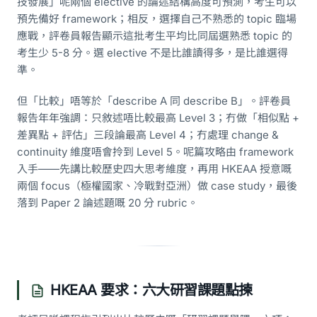
技發展」呢兩個 elective 的論述結構高度可預測，考生可以
預先備好 framework；相反，選擇自己不熟悉的 topic 臨場
應戰，評卷員報告顯示這批考生平均比同屆選熟悉 topic 的
考生少 5-8 分。選 elective 不是比誰讀得多，是比誰選得
準。
但「比較」唔等於「describe A 同 describe B」。評卷員
報告年年強調：只敘述唔比較最高 Level 3；冇做「相似點 +
差異點 + 評估」三段論最高 Level 4；冇處理 change &
continuity 維度唔會拎到 Level 5。呢篇攻略由 framework
入手——先講比較歷史四大思考維度，再用 HKEAA 授意嘅
兩個 focus（極權國家、冷戰對亞洲）做 case study，最後
落到 Paper 2 論述題嘅 20 分 rubric。
HKEAA 要求：六大研習課題點揀