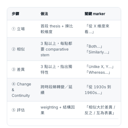
步驟
做法
關鍵 marker
首段 thesis + 揀比
「從 X 維度來
① 立場
較維度
看...」
3 點以上，每點都
「Both...」
② 相似
要 comparative
「Similarly...」
stem
3 點以上，指出獨
「Unlike X, Y...」
③ 差異
特性
「Whereas...」
④ Change
跨時段睇轉變／延
「從 1930s 到
&
續
1960s...」
Continuity
weighting + 結構因
「相似大於差異 /
⑤ 評估
果
反之 / 互為表裏」