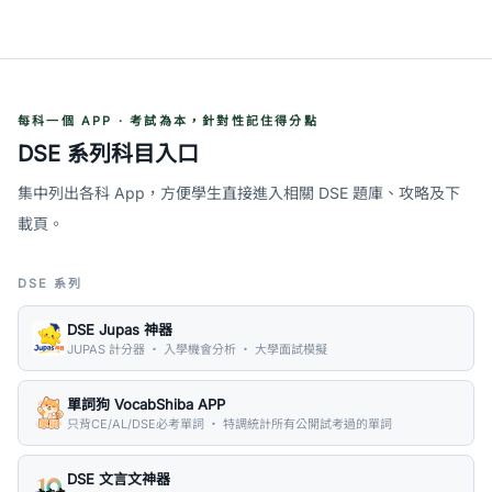
每科一個 APP · 考試為本，針對性記住得分點
DSE 系列科目入口
集中列出各科 App，方便學生直接進入相關 DSE 題庫、攻略及下
載頁。
DSE 系列
DSE Jupas 神器
JUPAS 計分器 ・ 入學機會分析 ・ 大學面試模擬
單詞狗 VocabShiba APP
只背CE/AL/DSE必考單詞 ・ 特調統計所有公開試考過的單詞
DSE 文言文神器