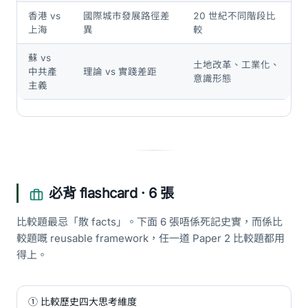
香港 vs
國際城市發展路徑差
20 世紀不同階段比
上海
異
較
蘇 vs
土地改革、工業化、
中共產
理論 vs 實踐差距
意識形態
主義
必背 flashcard · 6 張
比較題最忌「散 facts」。下面 6 張唔係死記史實，而係比
較題嘅 reusable framework，任一道 Paper 2 比較題都用
得上。
① 比較歷史四大思考維度