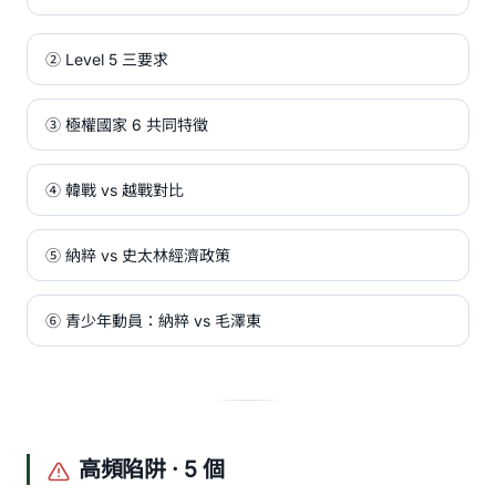
② Level 5 三要求
③ 極權國家 6 共同特徵
④ 韓戰 vs 越戰對比
⑤ 納粹 vs 史太林經濟政策
⑥ 青少年動員：納粹 vs 毛澤東
高頻陷阱 · 5 個