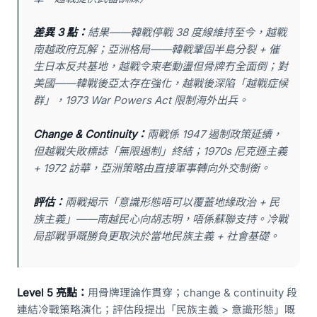
差異 3 點：
結果——韓戰停戰 38 度線維持至今，越戰
南越政府瓦解；亞洲格局——韓戰鞏固半島分裂 + 催
生日本反共基地，越戰令柬老動盪但骨牌冇全面倒；對
美國——韓戰後亞太存在強化，越戰後深陷「越戰症候
群」，1973 War Powers Act 限制海外出兵。
Change & Continuity：
兩戰係 1947 遏制政策延續，
但越戰失敗標誌「無限遏制」終結；1970s 尼克遜主義
+ 1972 訪華，亞洲策略由直接軍事轉向外交制衡。
評估：
兩戰揭示「意識形態唔可以覆蓋地緣政治 + 民
族主義」——南越民心向胡志明，唔係蘇聯支持。冷戰
局部戰爭嘅勝負更取決於當地民族主義 + 社會基礎。
Level 5 亮點：
用骨牌理論作貫穿；change & continuity 段
連結冷戰策略演化；評估段提出「民族主義 > 意識形態」嘅