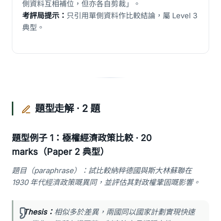
側資料互相補位，但亦各自剪裁」。
考評局提示：
只引用單側資料作比較結論，屬 Level 3
典型。
題型走解 · 2 題
題型例子 1：極權經濟政策比較 · 20
marks（Paper 2 典型）
題目（paraphrase）：試比較納粹德國與斯大林蘇聯在
1930 年代經濟政策嘅異同，並評估其對政權鞏固嘅影響。
Thesis：
相似多於差異，兩國同以國家計劃實現快速