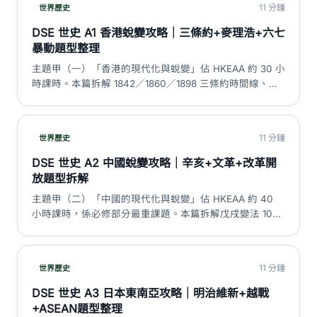
11 分鐘
世界歷史
國歷史。
DSE 世史 A1 香港蛻變攻略｜三條約+麥理浩+六七
暴動題型整理
主題甲（一）「香港的現代化與蛻變」佔 HKEAA 約 30 小
時課時。本篇拆解 1842／1860／1898 三條約時間線、三
年零八個月日佔、麥理浩十年改革、六七暴動因果、ICAC
1974 成立、1984 中英聯合聲明同基本法 1990，附 5 大陷
阱同題型走解。
11 分鐘
世界歷史
DSE 世史 A2 中國蛻變攻略｜辛亥+文革+改革開
放題型拆解
主題甲（二）「中國的現代化與蛻變」佔 HKEAA 約 40
小時課時，係必修部分最重課題。本篇拆解戊戌變法 103
日、辛亥革命 1911、五四運動 1919、新中國 1949、大躍進
1958–60、文革 1966–76、改革開放 1978 四階段，附必背
flashcard、5 大陷阱同 Paper 2 模範答案大綱。
11 分鐘
世界歷史
DSE 世史 A3 日本東南亞攻略｜明治維新+越戰
+ASEAN題型整理