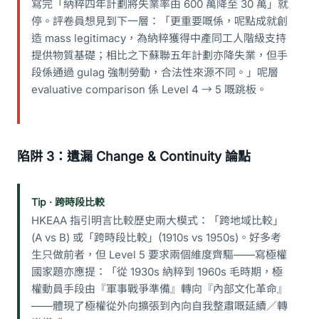
寫完「納粹四年計劃將失業率由 600 萬降至 30 萬」就
停。評卷員想見到下一層：「更重要嘅係，呢點成就創
造 mass legitimacy，為納粹獲得中產同工人階級支持
提供物質基礎；相比之下蘇聯五年計劃亦降失業，但手
段係通過 gulag 強制勞動，合法性來源不同。」呢層
evaluative comparison 係 Level 4 → 5 嘅跳板。
陷阱 3：遺漏 Change & Continuity 論點
Tip · 跨時段比較
HKEAA 指引明言比較歷史兩大模式：「跨地域比較」
(A vs B) 或「跨時段比較」(1910s vs 1950s)。好多考
生只做前者，但 Level 5 要求兩個維度齊驅——寫極權
國家題亦應提：「從 1930s 納粹到 1960s 毛時期，極
權動員手段由『軍事戰爭準備』轉向『內部文化革命』
——體現了極權從外向擴張到內向自我整肅嘅延續／轉