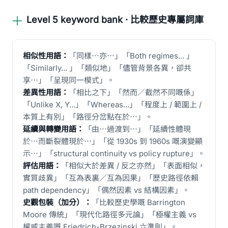
Level 5 keyword bank · 比較歷史專屬詞庫
相似性用語：
「同樣⋯亦⋯」「Both regimes... 」
「Similarly... 」「類似地」「儘管背景各異，卻共
享⋯」「呈現同一模式」。
差異性用語：
「相比之下」「然而／截然不同嘅係」
「Unlike X, Y...」「Whereas...」「程度上 / 範圍上 /
本質上有別」「路徑分岔點在於⋯」。
延續與轉變用語：
「由⋯過渡到⋯」「延續性體現
於⋯而斷裂體現於⋯」「從 1930s 到 1960s 嘅演變顯
示⋯」「structural continuity vs policy rupture」。
評估用語：
「相似大於差異 / 反之亦然」「表面相似，
實質歧異」「互為表裏／互為因果」「歷史路徑依賴
path dependency」「偶然因素 vs 結構因素」。
史觀包裝（加分）：
「比較歷史學嘅 Barrington
Moore 傳統」「現代化路徑多元論」「極權主義 vs
權威主義嘅 Friedrich-Brzezinski 六準則」。