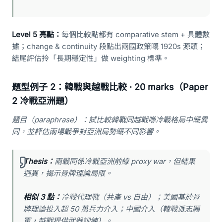
Level 5 亮點：
每個比較點都有 comparative stem + 具體數
據；change & continuity 段點出兩國政策嘅 1920s 源頭；
結尾評估拎「長期穩定性」做 weighting 標準。
題型例子 2：韓戰與越戰比較 · 20 marks（Paper
2 冷戰亞洲題）
題目（paraphrase）：試比較韓戰同越戰喺冷戰格局中嘅異
同，並評估兩場戰爭對亞洲局勢嘅不同影響。
Thesis：
兩戰同係冷戰亞洲前線 proxy war，但結果
迥異，揭示骨牌理論局限。
相似 3 點：
冷戰代理戰（共產 vs 自由）；美國基於骨
牌理論投入超 50 萬兵力介入；中國介入（韓戰派志願
軍，越戰提供武器訓練）。