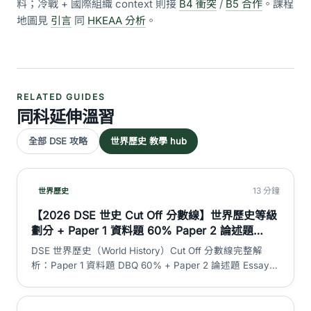
料；冷戰 + 國際組織 context 則接
B4 衝突
/
B5 合作
。課程
地圖見
引言
同
HKEAA 分析
。
RELATED GUIDES
同科延伸溫習
全部 DSE 攻略
世界歷史 教學 hub
13 分鐘
世界歷史
【2026 DSE 世史 Cut Off 分數線】世界歷史等級
劃分 + Paper 1 資料題 60% Paper 2 論述題
40% 加權計算 + L1-5** 分數對照 + 3 大迷思拆
DSE 世界歷史（World History）Cut Off 分數線完整解
解｜DSE 神器
析：Paper 1 資料題 DBQ 60% + Paper 2 論述題 Essay
40% 加權計算方法、L1 至 5** 各等級分數範圍、HKEAA
各等級考生百分比（官方數據）、考生匯報 cut off 估算、
3 大世史 cut off 迷思拆解。注意：本科為世界歷史，非中