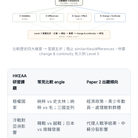
比較歷史 framework
四大維度 + 五步答題
① Similarities
② Differences
③ Cause / Effect
④ Change / Continuity
共同模式
獨特性
因果比較
轉變與延續
Level 5 答題五步：立場 → 相似 → 差異 → change & continuity → 評估
缺任何一步最高 Level 4
比較歷史四大維度 → 答題五步；唔止 similarities/differences，仲要
change & continuity 先入到 Level 5
HKEAA
研習課
常見比較 angle
Paper 2 出題傾向
題
極權國
納粹 vs 史太林；納
經濟政策、青少年動
家
粹 vs 毛；三國並列
員、處理敵對群體
冷戰對
韓戰 vs 越戰；日本
代理人戰爭結果、中
亞洲影
vs 南韓發展
蘇分裂影響
響