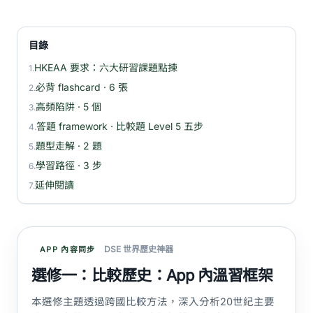
目錄
HKEAA 要求：六大研習課題點揀
1.
必背 flashcard · 6 張
2.
高頻陷阱 · 5 個
3.
答題 framework · 比較題 Level 5 五步
4.
題型走解 · 2 題
5.
學習路徑 · 3 步
6.
延伸閱讀
7.
DSE 世界歷史神器
APP 內容同步
選修一：比較歷史：App 內溫習框架
本選修主題透過跨國比較方法，深入分析20世紀主要