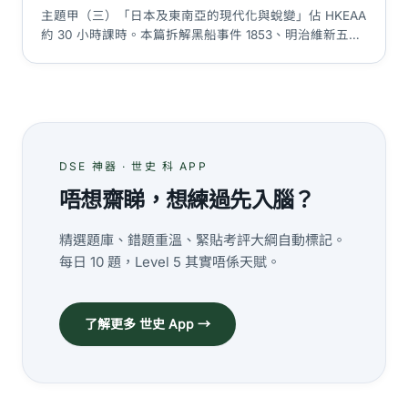
主題甲（三）「日本及東南亞的現代化與蛻變」佔 HKEAA
約 30 小時課時。本篇拆解黑船事件 1853、明治維新五大
改革、日俄戰爭 1905、軍國主義興起、戰後經濟奇蹟、印
尼／越南／菲律賓三國獨立路徑、越戰 1955–75 同
ASEAN 1967 五國成立，附題型走解。
DSE 神器 · 世史 科 APP
唔想齋睇，想練過先入腦？
精選題庫、錯題重溫、緊貼考評大綱自動標記。
每日 10 題，Level 5 其實唔係天賦。
了解更多 世史 App →