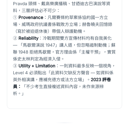
Pravda 頭條、戴高樂廣播稿、甘迺迪古巴演說等資
料，三層評估必不可少：
①
Provenance
：凡爾賽條約草案係協約國一方立
場、威瑪政府抗議書係戰敗方立場；赫魯曉夫回憶錄
（寫於被迫退休後）帶個人辯護動機。
②
Reliability
：冷戰期間雙方宣傳材料均有自我美化
— 「馬歇爾演說 1947」講人道，但忽略遏制動機；蘇
聯 1948 拒絕馬歇爾，官方理由係「主權干預」，實質
係史太林判定為經濟入侵。
③
Utility + Limitation
：一則資料最多反映一個視角，
Level 4 必須點出「此資料欠缺反方聲音 — 如資料係
英外相演講，應補充德方或法方立場」。
2023 評卷
員：
「不少考生直接複述資料內容，未作來源辨
析。」