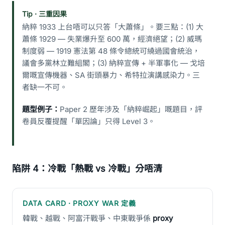
Tip · 三重因果
納粹 1933 上台唔可以只答「大蕭條」。要三點：(1) 大
蕭條 1929 — 失業爆升至 600 萬，經濟絕望；(2) 威瑪
制度弱 — 1919 憲法第 48 條令總統可繞過國會統治，
議會多黨林立難組閣；(3) 納粹宣傳 + 半軍事化 — 戈培
爾嘅宣傳機器、SA 街頭暴力、希特拉演講感染力。三
者缺一不可。
題型例子：
Paper 2 歷年涉及「納粹崛起」嘅題目，評
卷員反覆提醒「單因論」只得 Level 3。
陷阱 4：冷戰「熱戰 vs 冷戰」分唔清
DATA CARD · PROXY WAR 定義
韓戰、越戰、阿富汗戰爭、中東戰爭係
proxy