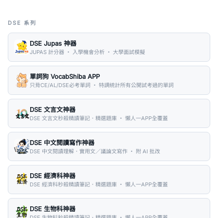
DSE 系列
DSE Jupas 神器
JUPAS 計分器 ・ 入學機會分析 ・ 大學面試模擬
單詞狗 VocabShiba APP
只背CE/AL/DSE必考單詞 ・ 特調統計所有公開試考過的單詞
DSE 文言文神器
DSE 文言文秒殺精讀筆記．精選題庫 ・ 懶人一APP全覆蓋
DSE 中文閱讀寫作神器
DSE 中文閱讀理解．實用文／議論文寫作 ・ 附 AI 批改
DSE 經濟科神器
DSE 經濟科秒殺精讀筆記．精選題庫 ・ 懶人一APP全覆蓋
DSE 生物科神器
DSE 生物科秒殺精讀筆記．精選題庫 ・ 懶人一APP全覆蓋