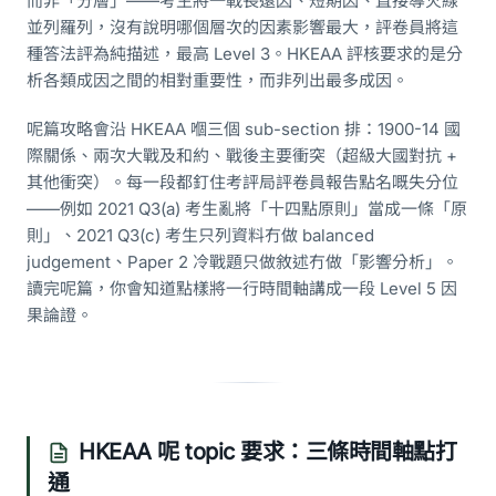
而非「分層」——考生將一戰長遠因、短期因、直接導火線
並列羅列，沒有說明哪個層次的因素影響最大，評卷員將這
種答法評為純描述，最高 Level 3。HKEAA 評核要求的是分
析各類成因之間的相對重要性，而非列出最多成因。
呢篇攻略會沿 HKEAA 嗰三個 sub-section 排：1900-14 國
際關係、兩次大戰及和約、戰後主要衝突（超級大國對抗 +
其他衝突）。每一段都釘住考評局評卷員報告點名嘅失分位
——例如 2021 Q3(a) 考生亂將「十四點原則」當成一條「原
則」、2021 Q3(c) 考生只列資料冇做 balanced
judgement、Paper 2 冷戰題只做敘述冇做「影響分析」。
讀完呢篇，你會知道點樣將一行時間軸講成一段 Level 5 因
果論證。
HKEAA 呢 topic 要求：三條時間軸點打
通