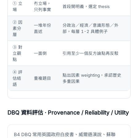
① 立
冇立場，
首段開明義，選定 thesis
場
只列事實
② 因
一堆年份
分政治／經濟／意識形態／外
素分
直述
部，每層 1-2 具體例子
層
③ 對
立觀
一面倒
引用至少一個反方論點再反駁
點
④ 評
點出因素 weighting，承認歷史
估結
重複題目
多重因果
語
DBQ 資料評估 · Provenance / Reliability / Utility
B4 DBQ 常用英國政府白皮書、威爾遜演說、蘇聯