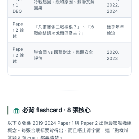
冷戰起因、緩和原因、蘇聯瓦解
r 1
2022,
因果
DBQ
2024
Pape
「凡爾賽係二戰禍根？」、「冷
幾乎年年
r 2 論
戰終結歸功戈爾巴喬夫？」
輪流
述
Pape
聯合國 vs 國聯對比、集體安全
2020,
r 2 論
評估
2023
述
必背 flashcard · 8 張核心
以下 8 張係 2019-2024 Paper 1 與 Paper 2 出題最密嗰幾組
概念。每張合眼都要背得出，而且唔止背字面，連「點樣喺
答題入面 cue」都要清楚。