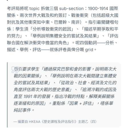
考評局將呢 topic 拆做三個 sub-section：1900-1914 國際
關係、兩次世界大戰及和約簽訂、戰後衝突（包括超級大國
對抗及其他衝突如中東、巴爾幹、南非）。指引最關鍵嗰句
係：學生須「分析導致衝突的起因」、「描述早期爭取和平
的努力」、「舉例說明集體安全的嘗試及其結果」、「評估
聯合國在解決衝突中擔當的角色」。呢四個動詞——分析、
描述、舉例、評估——就係評卷員俾分嘅 grid。
指引要求學生「通過探究巴黎和會的影響，說明兩次大
戰的因果關係」、「舉例說明在兩次大戰間建立集體安
全的嘗試及其結果」、「從政治、社會、經濟及文化的
角度評估兩次大戰的歷史意義」、「追溯冷戰的成因及
直至 1991 年的發展，指出冷戰的特點，解釋美蘇關係
逐漸緩和的原因」。重點係「因果 + 評估」，唔係單
純記事件。
— 撮要自 HKEAA《歷史課程及評估指引》主題乙（四）