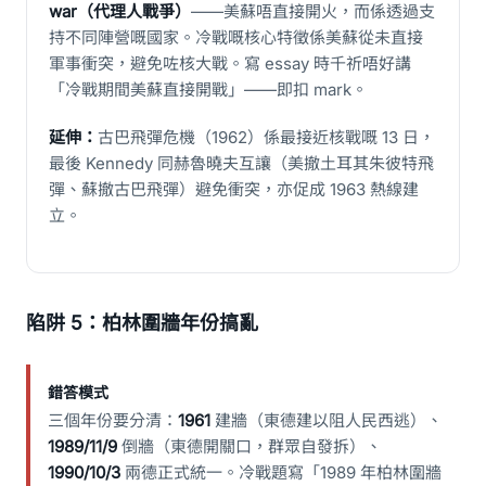
war（代理人戰爭）
——美蘇唔直接開火，而係透過支
持不同陣營嘅國家。冷戰嘅核心特徵係美蘇從未直接
軍事衝突，避免咗核大戰。寫 essay 時千祈唔好講
「冷戰期間美蘇直接開戰」——即扣 mark。
延伸：
古巴飛彈危機（1962）係最接近核戰嘅 13 日，
最後 Kennedy 同赫魯曉夫互讓（美撤土耳其朱彼特飛
彈、蘇撤古巴飛彈）避免衝突，亦促成 1963 熱線建
立。
陷阱 5：柏林圍牆年份搞亂
錯答模式
三個年份要分清：
1961
建牆（東德建以阻人民西逃）、
1989/11/9
倒牆（東德開關口，群眾自發拆）、
1990/10/3
兩德正式統一。冷戰題寫「1989 年柏林圍牆