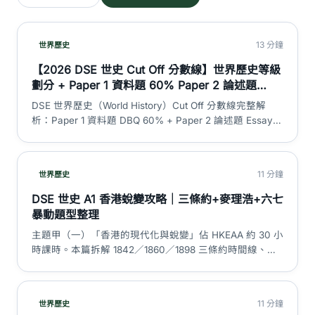
13 分鐘
世界歷史
【2026 DSE 世史 Cut Off 分數線】世界歷史等級
劃分 + Paper 1 資料題 60% Paper 2 論述題
40% 加權計算 + L1-5** 分數對照 + 3 大迷思拆
DSE 世界歷史（World History）Cut Off 分數線完整解
解｜DSE 神器
析：Paper 1 資料題 DBQ 60% + Paper 2 論述題 Essay
40% 加權計算方法、L1 至 5** 各等級分數範圍、HKEAA
各等級考生百分比（官方數據）、考生匯報 cut off 估算、
3 大世史 cut off 迷思拆解。注意：本科為世界歷史，非中
11 分鐘
世界歷史
國歷史。
DSE 世史 A1 香港蛻變攻略｜三條約+麥理浩+六七
暴動題型整理
主題甲（一）「香港的現代化與蛻變」佔 HKEAA 約 30 小
時課時。本篇拆解 1842／1860／1898 三條約時間線、三
年零八個月日佔、麥理浩十年改革、六七暴動因果、ICAC
1974 成立、1984 中英聯合聲明同基本法 1990，附 5 大陷
阱同題型走解。
11 分鐘
世界歷史