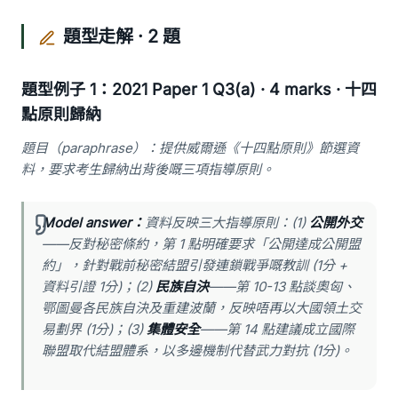
題型走解 · 2 題
題型例子 1：2021 Paper 1 Q3(a) · 4 marks · 十四
點原則歸納
題目（paraphrase）：提供威爾遜《十四點原則》節選資
料，要求考生歸納出背後嘅三項指導原則。
Model answer：
資料反映三大指導原則：(1)
公開外交
——反對秘密條約，第 1 點明確要求「公開達成公開盟
約」，針對戰前秘密結盟引發連鎖戰爭嘅教訓 (1分 +
資料引證 1分)；(2)
民族自決
——第 10-13 點談奧匈、
鄂圖曼各民族自決及重建波蘭，反映唔再以大國領土交
易劃界 (1分)；(3)
集體安全
——第 14 點建議成立國際
聯盟取代結盟體系，以多邊機制代替武力對抗 (1分)。