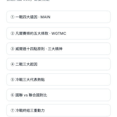
① 一戰四大遠因 · MAIN
② 凡爾賽條約五大條款 · WGTMC
③ 威爾遜十四點原則 · 三大精神
④ 二戰三大起因
⑤ 冷戰三大代表熱點
⑥ 國聯 vs 聯合國對比
⑦ 冷戰終結三重動力