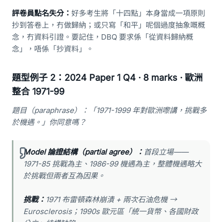
評卷員點名失分：
好多考生將「十四點」本身當成一項原則
抄到答卷上，冇做歸納；或只寫「和平」呢個過度抽象嘅概
念，冇資料引證。要記住，DBQ 要求係「從資料歸納概
念」，唔係「抄資料」。
題型例子 2：2024 Paper 1 Q4 · 8 marks · 歐洲
整合 1971-99
題目（paraphrase）：「1971-1999 年對歐洲嚟講，挑戰多
於機遇。」你同意嗎？
Model 論證結構（partial agree）：
首段立場——
1971-85 挑戰為主、1986-99 機遇為主，整體機遇略大
於挑戰但兩者互為因果。
挑戰：
1971 布雷頓森林崩潰 + 兩次石油危機 →
Eurosclerosis；1990s 歐元區「統一貨幣、各國財政