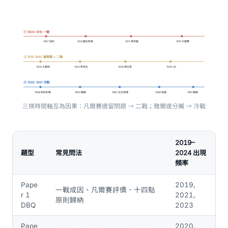
① 1900-1918 一戰
1907 協約
1914 薩拉熱窩
1917 美參戰
1919 凡爾賽
② 1919-1945 戰間期 + 二戰
1929 大蕭條
1933 希特拉
1938 慕尼黑
1939-45
③ 1945-1991 冷戰
1948 柏林封鎖
1950 韓戰
1962 古巴飛彈
1989 柏牆
1991 蘇解
三條時間軸互為因果：凡爾賽遺留問題 → 二戰；雅爾達分贓 → 冷戰
2019–
題型
常見問法
2024 出現
頻率
Pape
2019,
一戰成因、凡爾賽評價、十四點
r 1
2021,
原則歸納
DBQ
2023
Pape
2020,