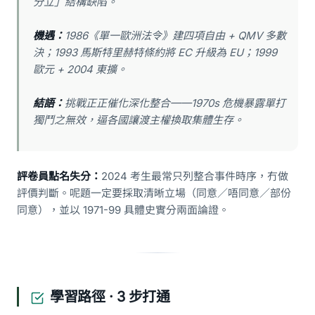
分立」結構缺陷。
機遇：
1986《單一歐洲法令》建四項自由 + QMV 多數
決；1993 馬斯特里赫特條約將 EC 升級為 EU；1999
歐元 + 2004 東擴。
結語：
挑戰正正催化深化整合——1970s 危機暴露單打
獨鬥之無效，逼各國讓渡主權換取集體生存。
評卷員點名失分：
2024 考生最常只列整合事件時序，冇做
評價判斷。呢題一定要採取清晰立場（同意／唔同意／部份
同意），並以 1971-99 具體史實分兩面論證。
學習路徑 · 3 步打通