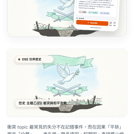
衝突 topic 最常見的失分不在記錯事件，而在因果「平排」