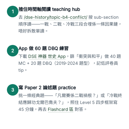
揸住時間軸閱讀 teaching hub
1
去
/dse-history/topic-b4-conflict/
按 sub-section
順序讀——一戰、二戰、冷戰三段合埋係一條因果鏈，
唔好拆散單讀。
App 做 60 題 DBQ 練習
2
下載
DSE 神器 世史 App
，篩「衝突與和平」做 40 題
MC + 20 題 DBQ（2019-2024 題型），記低評卷員
tip。
寫 Paper 2 論述題 practice
3
挑一條經典題——「凡爾賽係二戰禍根？」或「冷戰終
結應歸功戈爾巴喬夫？」，照住 Level 5 四步框架寫
45 分鐘，再去
Flashcard 區
對答。