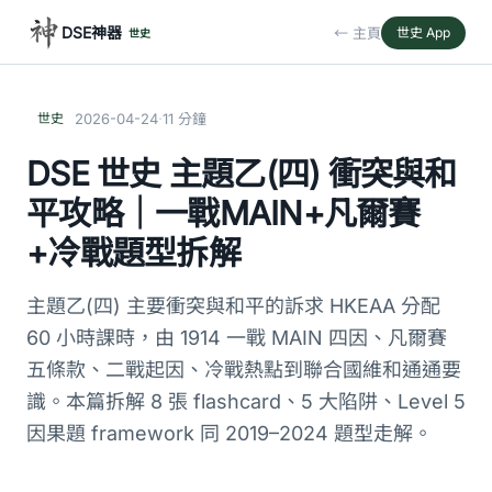
DSE神器
← 主頁
世史 App
世史
·
世史
2026-04-24
11 分鐘
DSE 世史 主題乙(四) 衝突與和
平攻略｜一戰MAIN+凡爾賽
+冷戰題型拆解
主題乙(四) 主要衝突與和平的訴求 HKEAA 分配
60 小時課時，由 1914 一戰 MAIN 四因、凡爾賽
五條款、二戰起因、冷戰熱點到聯合國維和通通要
識。本篇拆解 8 張 flashcard、5 大陷阱、Level 5
因果題 framework 同 2019–2024 題型走解。