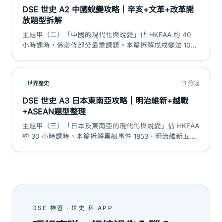
DSE 世史 A2 中國蛻變攻略｜辛亥+文革+改革開
放題型拆解
主題甲（二）「中國的現代化與蛻變」佔 HKEAA 約 40
小時課時，係必修部分最重課題。本篇拆解戊戌變法 103
日、辛亥革命 1911、五四運動 1919、新中國 1949、大躍進
1958–60、文革 1966–76、改革開放 1978 四階段，附必背
flashcard、5 大陷阱同 Paper 2 模範答案大綱。
11 分鐘
世界歷史
DSE 世史 A3 日本東南亞攻略｜明治維新+越戰
+ASEAN題型整理
主題甲（三）「日本及東南亞的現代化與蛻變」佔 HKEAA
約 30 小時課時。本篇拆解黑船事件 1853、明治維新五大
改革、日俄戰爭 1905、軍國主義興起、戰後經濟奇蹟、印
尼／越南／菲律賓三國獨立路徑、越戰 1955–75 同
ASEAN 1967 五國成立，附題型走解。
DSE 神器 · 世史 科 APP