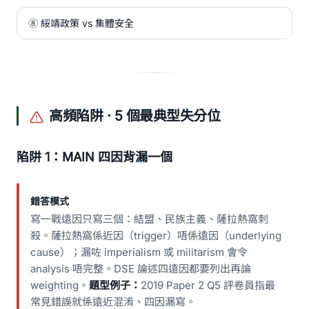
⑧ 綏靖政策 vs 集體安全
高頻陷阱 · 5 個最典型失分位
陷阱 1：MAIN 四因背漏一個
錯答模式
寫一戰遠因只寫三個：結盟、民族主義、薩拉熱窩刺
殺。薩拉熱窩係近因（trigger）唔係遠因（underlying
cause）；漏咗 imperialism 或 militarism 會令
analysis 唔完整。DSE 論述四遠因都要列出再論
weighting。
題型例子：
2019 Paper 2 Q5 評卷員指最
常見錯誤就係遠近混淆、四因漏寫。