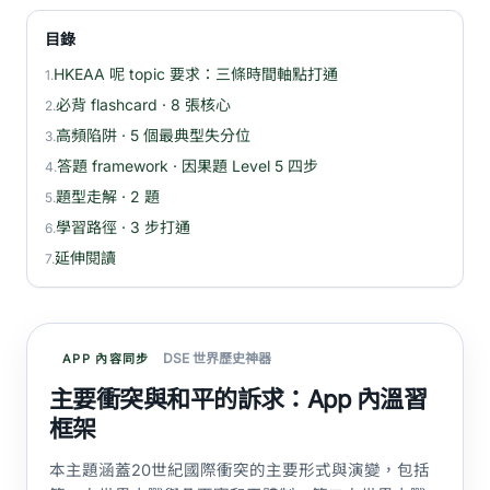
目錄
HKEAA 呢 topic 要求：三條時間軸點打通
1.
必背 flashcard · 8 張核心
2.
高頻陷阱 · 5 個最典型失分位
3.
答題 framework · 因果題 Level 5 四步
4.
題型走解 · 2 題
5.
學習路徑 · 3 步打通
6.
延伸閱讀
7.
DSE 世界歷史神器
APP 內容同步
主要衝突與和平的訴求：App 內溫習
框架
本主題涵蓋20世紀國際衝突的主要形式與演變，包括