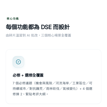
核心功能
每個功能都為 DSE 而設計
由碎片溫習到 AI 批改，三個核心場景全覆蓋
必修 + 選修全覆蓋
7 個必修議題（機會與風險／河流海岸／工業區位／可
持續城市／對抗饑荒／雨林砍伐／氣候變化）+ 4 個選
修揀 2，緊貼考評大綱。