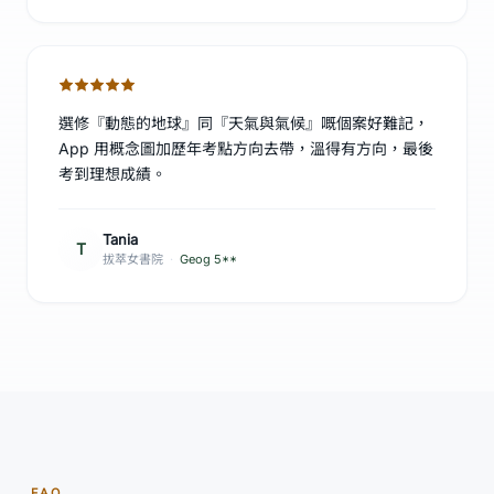
選修『動態的地球』同『天氣與氣候』嘅個案好難記，
App 用概念圖加歷年考點方向去帶，溫得有方向，最後
考到理想成績。
Tania
T
拔萃女書院
·
Geog 5**
FAQ