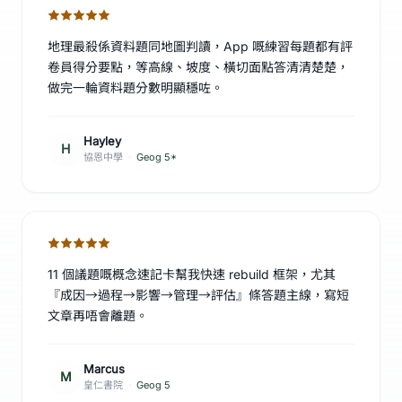
地理最殺係資料題同地圖判讀，App 嘅練習每題都有評
卷員得分要點，等高線、坡度、橫切面點答清清楚楚，
做完一輪資料題分數明顯穩咗。
Hayley
H
協恩中學
·
Geog 5*
11 個議題嘅概念速記卡幫我快速 rebuild 框架，尤其
『成因→過程→影響→管理→評估』條答題主線，寫短
文章再唔會離題。
Marcus
M
皇仁書院
·
Geog 5