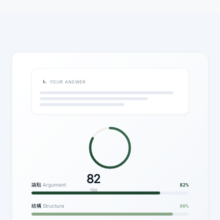
YOUR ANSWER
82
論點
Argument
82%
/100
結構
Structure
90%