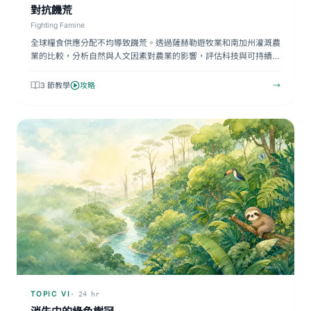
對抗饑荒
Fighting Famine
全球糧食供應分配不均導致饑荒。透過薩赫勒遊牧業和南加州灌溉農
業的比較，分析自然與人文因素對農業的影響，評估科技與可持續
農…
3 節教學
攻略
→
TOPIC VI
· 24 hr