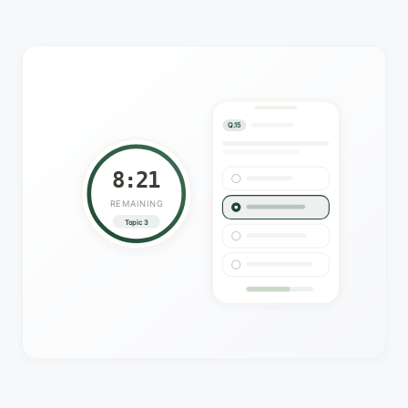
Q.15
8:20
REMAINING
Topic 3