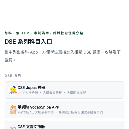
每科一個 APP · 考試為本，針對性記住得分點
DSE 系列科目入口
集中列出各科 App，方便學生直接進入相關 DSE 題庫、攻略及下
載頁。
DSE 系列
DSE Jupas 神器
JUPAS 計分器 ・ 入學機會分析 ・ 大學面試模擬
單詞狗 VocabShiba APP
只背CE/AL/DSE必考單詞 ・ 特調統計所有公開試考過的單詞
DSE 文言文神器