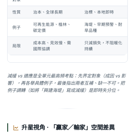
性質
治本、全球長期
治標、本地即時
可再生能源、植林、
海堤、早期預警、耐
例子
碳定價
旱品種
成本高、見效慢、需
只減損失，不阻暖化
局限
國際協調
持續
減緩 vs 適應是全單元最高頻考點：先界定對象（成因 vs 影
響），再各舉具體例子，最後指出兩者互補、缺一不可。把
例子調轉（如將「興建海堤」寫成減緩）是即時失分位。
升星視角 · 「贏家／輸家」空間差異