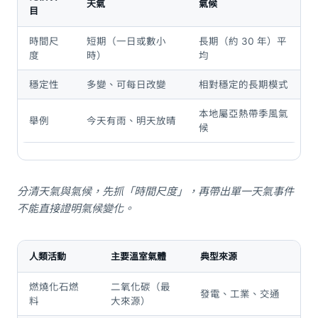
天氣
氣候
目
時間尺
短期（一日或數小
長期（約 30 年）平
度
時）
均
穩定性
多變、可每日改變
相對穩定的長期模式
本地屬亞熱帶季風氣
舉例
今天有雨、明天放晴
候
分清天氣與氣候，先抓「時間尺度」，再帶出單一天氣事件
不能直接證明氣候變化。
人類活動
主要溫室氣體
典型來源
燃燒化石燃
二氧化碳（最
發電、工業、交通
料
大來源）