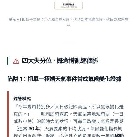
④ 減緩與適應
治本 vs 治標／全球共識
單元 VII 四個子主題：①②屬全球尺度，③切到本地微氣候，④回到政策層
面
四大失分位 · 概念撈亂逐個拆
陷阱 1：把單一極端天氣事件當成氣候變化證據
錯答模式
「今年颱風特別多／某日破紀錄高溫，所以氣候變化是
真的。」——呢句即時露底。天氣是某地短時間（一日
或數小時）的即時大氣狀況，可每日改變；氣候是長期
（通常
30 年
）天氣要素的平均狀況。氣候變化指長期
模式出現系統性偏移，必須建立於多年至數十年的
移動