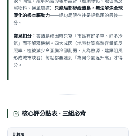
談。同理，緩解熱島的城市設計（屋頂綠化、淺色高反
照物料、通風廊道）
只能局部紓緩熱島，無法解決全球
暖化的根本驅動力
——呢句局限往往是評鑑題的最後一
分。
常見扣分：
答熱島成因時只寫「市區有好多車、好多冷
氣」而不解釋機制。四大成因（地表材質高熱容量低反
照率、植被減少令蒸騰冷卻削弱、人為熱源、建築阻風
形成城市峽谷）每點都要連到「為何令氣溫升高」才得
分。
核心評分點表 · 三組必背
比較項