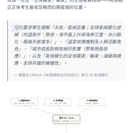
效應，以及「全球贏家／輸家」的空間差異視角——呢兩點
正正係考生最常忽略而拉開星級的位置。
指引要求學生理解「天氣／氣候定義；全球氣候變化證
據（均溫急升、熱浪、海平面上升與海岸氾濫、冰川融
化、極端天氣增多）」、「溫室效應機制及人類活動角
色」、「城市成長對微氣候的影響（聚焦熱島效
應）」、以及「氣候變化的全球贏家／輸家、減緩與適
應、全球共識的複雜性」。
— 撮要自 HKEAA《地理課程及評估指引》單元 VII 氣候變化
① 證據與成因
② 全球影響
③ 香港及鄰近
證據／溫室效應／自然 vs 人為
水文／農業／生態／健康
熱島效應／城鄉差異
單元 VII · 24 hr
氣候變化（長期波動 vs 不可逆）