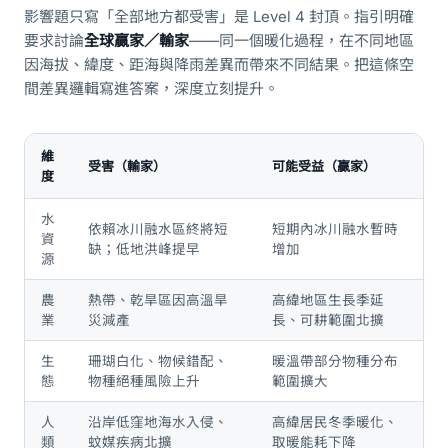
影響題只寫「全部地方都受害」是 Level 4 封頂。指引明確
要求討論
全球贏家／輸家
——同一個暖化過程，在不同地區
因海拔、緯度、距海與降雨差異而帶來不同結果。把這條空
間差異邏輯寫進答案，深度立刻提升。
維
受害（輸家）
可能受益（贏家）
度
水
依賴冰川融水區終將短
短期內冰川融水暫時
資
缺；低地洪峰提早
增加
源
農
熱帶、乾旱區因高溫旱
高緯地區生長季延
業
災減產
長、可耕範圍北擴
生
珊瑚白化、物候錯配、
暖溫帶部分物種分布
態
物種絕種風險上升
範圍擴大
人
沿岸低窪地海水入侵、
高緯居民冬季暖化、
類
蚊媒疾病北擴
取暖能耗下降