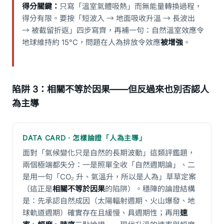
得分關鍵：
只寫「溫室氣體吸熱」而無能量轉換過程，
得分有限。要按「短波入 → 地面吸收升溫 → 長波出
→ 被截留折返」四步寫齊，再補一句：自然溫室效應令
地球維持約 15°C，問題在人為排放令效應
被增強
。
陷阱 3：相關不等於因果——但反過來也別否認人
為主導
DATA CARD · 怎樣論證「人為主導」
面對「氣候變化只是自然的長期波動」這類評鑑題，
兩個極端都失分：一是照單全收「自然週期論」、二
是用一句「CO₂ 升、氣溫升，所以是人為」草草定案
（這正是
相關不等於因果
的陷阱）。穩陣的論證結構
是：先承認自然成因（太陽輻射週期、火山爆發、地
球軌道週期）確實存在且緩慢、具週期性；再用
速