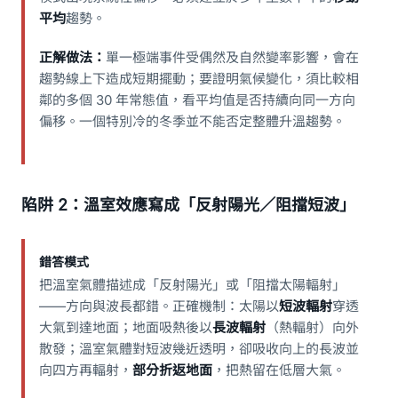
平均
趨勢。
正解做法：
單一極端事件受偶然及自然變率影響，會在
趨勢線上下造成短期擺動；要證明氣候變化，須比較相
鄰的多個 30 年常態值，看平均值是否持續向同一方向
偏移。一個特別冷的冬季並不能否定整體升溫趨勢。
陷阱 2：溫室效應寫成「反射陽光／阻擋短波」
錯答模式
把溫室氣體描述成「反射陽光」或「阻擋太陽輻射」
——方向與波長都錯。正確機制：太陽以
短波輻射
穿透
大氣到達地面；地面吸熱後以
長波輻射
（熱輻射）向外
散發；溫室氣體對短波幾近透明，卻吸收向上的長波並
向四方再輻射，
部分折返地面
，把熱留在低層大氣。