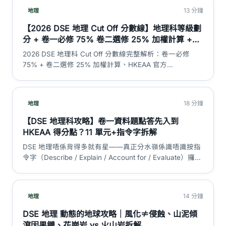
13 分鐘
地理
【2026 DSE 地理 Cut Off 分數線】地理科等級劃
分 + 卷一必修 75% 卷二選修 25% 加權計算 +
5** 至 L1 考生比例對照 + 冇 SBA 真相 + 迷思拆
2026 DSE 地理科 Cut Off 分數線完整解析：卷一必修
解｜DSE 神器
75% + 卷二選修 25% 加權計算、HKEAA 官方
2023/2024 各等級考生百分比、5** 至 L1 估算分數範
圍、地理科冇 SBA 真相、cut off 應用與趨勢、3 大迷思拆
解。
18 分鐘
地理
【DSE 地理科攻略】卷一資料題點答先入到
HKEAA 得分點？11 單元+指令字拆解
DSE 地理唔係背得多就有星——真正分水嶺係識唔識按指
令字（Describe / Explain / Account for / Evaluate）攞對
應 marking point。本篇拆解卷一卷二結構、7 必修+4 選
修單元、資料題四步答題框架同跨單元陷阱。
14 分鐘
地理
DSE 地理 動態的地球攻略｜風化≠侵蝕、山泥傾
瀉因果鏈、花崗岩 vs 火山岩拆解