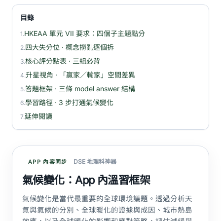
目錄
HKEAA 單元 VII 要求：四個子主題點分
1.
四大失分位 · 概念撈亂逐個拆
2.
核心評分點表 · 三組必背
3.
升星視角 · 「贏家／輸家」空間差異
4.
答題框架 · 三條 model answer 結構
5.
學習路徑 · 3 步打通氣候變化
6.
延伸閱讀
7.
DSE 地理科神器
APP 內容同步
氣候變化：App 內溫習框架
氣候變化是當代最重要的全球環境議題。透過分析天
氣與氣候的分別、全球暖化的證據與成因、城市熱島