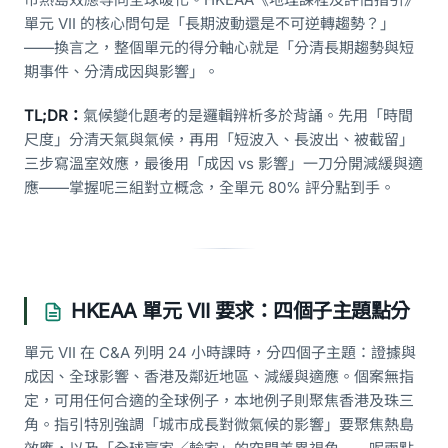
單元 VII 的核心問句是「長期波動還是不可逆轉趨勢？」
——換言之，整個單元的得分軸心就是「分清長期趨勢與短
期事件、分清成因與影響」。
TL;DR：
氣候變化題考的是邏輯辨析多於背誦。先用「時間
尺度」分清天氣與氣候，再用「短波入、長波出、被截留」
三步寫溫室效應，最後用「成因 vs 影響」一刀分開減緩與適
應——掌握呢三組對立概念，全單元 80% 評分點到手。
HKEAA 單元 VII 要求：四個子主題點分
單元 VII 在 C&A 列明 24 小時課時，分四個子主題：證據與
成因、全球影響、香港及鄰近地區、減緩與適應。個案無指
定，可用任何合適的全球例子，本地例子則聚焦香港及珠三
角。指引特別強調「城市成長對微氣候的影響」要聚焦熱島