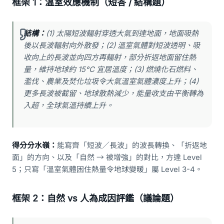
框架 1：溫室效應機制（短答 / 結構題）
結構：
(1) 太陽短波輻射穿透大氣到達地面，地面吸熱
後以長波輻射向外散發；(2) 溫室氣體對短波透明、吸
收向上的長波並向四方再輻射，部分折返地面留住熱
量，維持地球約 15°C 宜居溫度；(3) 燃燒化石燃料、
濫伐、農業及焚化垃圾令大氣溫室氣體濃度上升；(4)
更多長波被截留、地球散熱減少，能量收支由平衡轉為
入超，全球氣溫持續上升。
得分分水嶺：
能寫齊「短波／長波」的波長轉換、「折返地
面」的方向、以及「自然 → 被增強」的對比，方達 Level
5；只寫「溫室氣體困住熱量令地球變暖」屬 Level 3-4。
框架 2：自然 vs 人為成因評鑑（議論題）