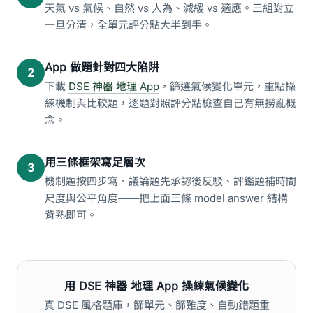
天氣 vs 氣候、自然 vs 人為、減緩 vs 適應。三組對立
一旦分清，全單元評分點大半到手。
App 做題針對四大陷阱
2
下載
DSE 神器 地理 App
，篩選氣候變化單元，重點操
練機制與比較題，逐題對照評分點檢查自己有無撈亂概
念。
用三條框架寫足層次
3
機制題按四步寫、議論題先承認後反駁、評鑑題補時間
尺度與公平角度——把上面三條 model answer 結構
背熟即可。
用 DSE 神器 地理 App 操練氣候變化
真 DSE 風格題庫，篩單元、篩難度、自動錯題重