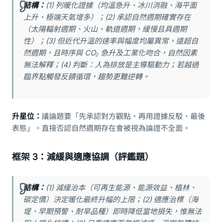
結構：
(1) 列暖化證據（均溫急升、冰川消融、海平面
上升、極端天氣增多）；(2) 承認自然週期確實存在
（太陽輻射週期、火山、軌道週期，緩慢且具週期
性）；(3) 但近代升溫的速率與幅度均屬異常，遠超自
然週期，且時序與 CO₂ 急升及工業化吻合，自然因素
無法解釋；(4) 判斷：人為排放是主導驅動力；若越過
臨界點觸發反饋循環，趨勢更難逆轉。
升星位：
議論題要「先承認對方觀點、再用證據反駁、最後
表態」。直接否認自然週期存在會被視為論證不全面。
框架 3：減緩與適應協調（評鑑題）
結構：
(1) 減緩治本（可再生能源、能源效益、植林、
碳定價）決定暖化最終升幅的上限；(2) 適應治標（海
堤、早期預警、耐旱品種）即時降低當地損失，惟無法