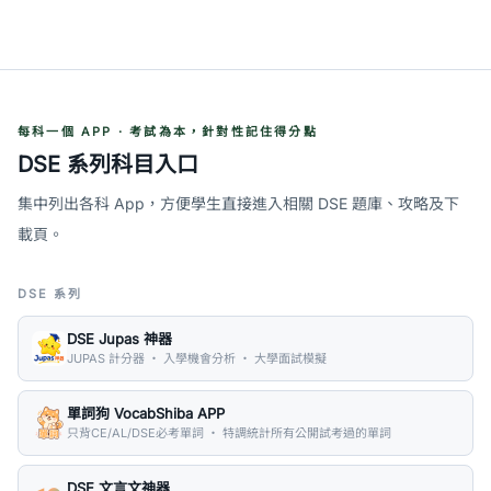
每科一個 APP · 考試為本，針對性記住得分點
DSE 系列科目入口
集中列出各科 App，方便學生直接進入相關 DSE 題庫、攻略及下
載頁。
DSE 系列
DSE Jupas 神器
JUPAS 計分器 ・ 入學機會分析 ・ 大學面試模擬
單詞狗 VocabShiba APP
只背CE/AL/DSE必考單詞 ・ 特調統計所有公開試考過的單詞
DSE 文言文神器