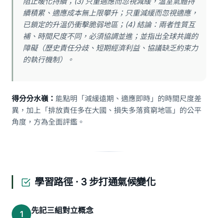
阻止暖化持續；(3) 只重適應而忽視減緩，溫室氣體持
續積累、適應成本無上限攀升；只重減緩而忽視適應，
已鎖定的升溫仍衝擊脆弱地區；(4) 結論：兩者性質互
補、時間尺度不同，必須協調並進；並指出全球共識的
障礙（歷史責任分歧、短期經濟利益、協議缺乏約束力
的執行機制）。
得分分水嶺：
能點明「減緩遠期、適應即時」的時間尺度差
異，加上「排放責任多在大國、損失多落貧窮地區」的公平
角度，方為全面評鑑。
學習路徑 · 3 步打通氣候變化
先記三組對立概念
1