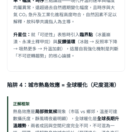
率、幅度、時序
三點論證——現代升溫的速率與幅度
均屬異常，遠超過去自然週期變化幅度，且時序與大
氣 CO₂ 急升及工業化進程高度吻合，自然因素不足以
解釋，故科學共識指人為主導。
升星位：
就「可逆性」表態時引入
臨界點
（冰蓋崩
潰、永凍土釋甲烷）與
反饋循環
（冰融 → 反照率下降
→ 吸熱更多 → 升溫加劇），這層自我強化機制是判斷
「不可逆轉趨勢」的核心論據。
陷阱 4：城市熱島效應 = 全球暖化（尺度混淆）
正解框架
熱島效應是
局部微氣候
現象（市區 vs 鄉郊，溫差可達
數攝氏度，靜風晴夜最明顯），全球暖化是
全球長期升
溫趨勢
，兩者成因與空間尺度完全不同，不可混為一