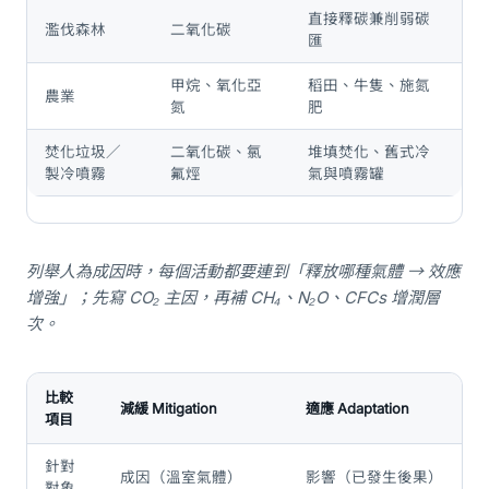
直接釋碳兼削弱碳
濫伐森林
二氧化碳
匯
甲烷、氧化亞
稻田、牛隻、施氮
農業
氮
肥
焚化垃圾／
二氧化碳、氯
堆填焚化、舊式冷
製冷噴霧
氟烴
氣與噴霧罐
列舉人為成因時，每個活動都要連到「釋放哪種氣體 → 效應
增強」；先寫 CO₂ 主因，再補 CH₄、N₂O、CFCs 增潤層
次。
比較
減緩 Mitigation
適應 Adaptation
項目
針對
成因（溫室氣體）
影響（已發生後果）
對象