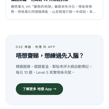
選修單元 VIII「動態的地球」最致命失分位，唔係背唔
熟，而係風化同侵蝕撈亂、山泥傾瀉只寫一半成因。本篇
按 HKEAA C&A 評分邏輯拆板塊與岩石循環、三類風化、
花崗岩腐岩→孔隙水壓→崩塌完整因果鏈、斜坡管理評
估，附評分點表同答題技巧。
DSE 神器 · 地理 科 APP
唔想齋睇，想練過先入腦？
精選題庫、錯題重溫、緊貼考評大綱自動標記。
每日 10 題，Level 5 其實唔係天賦。
了解更多 地理 App →