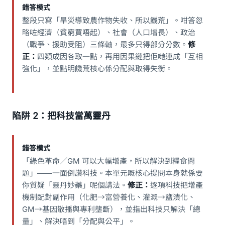
錯答模式
整段只寫「旱災導致農作物失收、所以饑荒」。咁答忽
略咗經濟（貧窮買唔起）、社會（人口增長）、政治
（戰爭、援助受阻）三條軸，最多只得部分分數。
修
正：
四類成因各取一點，再用因果鏈把佢哋連成「互相
強化」，並點明饑荒核心係分配與取得失衡。
陷阱 2：把科技當萬靈丹
錯答模式
「綠色革命／GM 可以大幅增產，所以解決到糧食問
題」——一面倒讚科技。本單元嘅核心提問本身就係要
你質疑「靈丹妙藥」呢個講法。
修正：
逐項科技把增產
機制配對副作用（化肥→富營養化、灌溉→鹽漬化、
GM→基因散播與專利壟斷），並指出科技只解決「總
量」、解決唔到「分配與公平」。