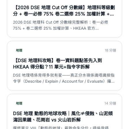
【2026 DSE 地理 Cut Off 分數線】地理科等級劃
分 + 卷一必修 75% 卷二選修 25% 加權計算 +
5** 至 L1 考生比例對照 + 冇 SBA 真相 + 迷思拆
2026 DSE 地理科 Cut Off 分數線完整解析：卷一必修
解｜DSE 神器
75% + 卷二選修 25% 加權計算、HKEAA 官方
2023/2024 各等級考生百分比、5** 至 L1 估算分數範
圍、地理科冇 SBA 真相、cut off 應用與趨勢、3 大迷思拆
解。
18 分鐘
地理
【DSE 地理科攻略】卷一資料題點答先入到
HKEAA 得分點？11 單元+指令字拆解
DSE 地理唔係背得多就有星——真正分水嶺係識唔識按指
令字（Describe / Explain / Account for / Evaluate）攞對
應 marking point。本篇拆解卷一卷二結構、7 必修+4 選
修單元、資料題四步答題框架同跨單元陷阱。
14 分鐘
地理
DSE 地理 動態的地球攻略｜風化≠侵蝕、山泥傾
瀉因果鏈、花崗岩 vs 火山岩拆解
選修單元 VIII「動態的地球」最致命失分位，唔係背唔