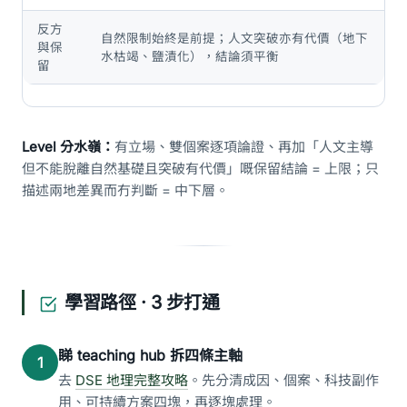
反方
自然限制始終是前提；人文突破亦有代價（地下
與保
水枯竭、鹽漬化），結論須平衡
留
Level 分水嶺：
有立場、雙個案逐項論證、再加「人文主導
但不能脫離自然基礎且突破有代價」嘅保留結論 = 上限；只
描述兩地差異而冇判斷 = 中下層。
學習路徑 · 3 步打通
睇 teaching hub 拆四條主軸
1
去
DSE 地理完整攻略
。先分清成因、個案、科技副作
用、可持續方案四塊，再逐塊處理。