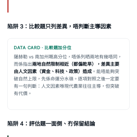
陷阱 3：比較題只列差異，唔判斷主導因素
DATA CARD · 比較題加分位
薩赫勒 vs 南加州嘅高分位，唔係列晒兩地有幾唔同，
而係指出
兩地自然限制相近（都偏乾旱），差異主要
由人文因素（資金、科技、政策）造成
。能唔能夠突
破自然上限，先係命運分水嶺。逐項對照之後一定要
有一句判斷：人文因素喺現代農業往往主導，但突破
有代價。
陷阱 4：評估題一面倒、冇保留結論