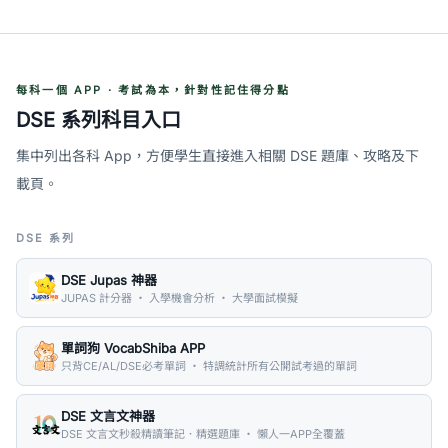
每科一個 APP · 考試為本，針對性記住得分點
DSE 系列科目入口
集中列出各科 App，方便學生直接進入相關 DSE 題庫、攻略及下
載頁。
DSE 系列
DSE Jupas 神器
JUPAS 計分器 ・ 入學機會分析 ・ 大學面試模擬
單詞狗 VocabShiba APP
只背CE/AL/DSE必考單詞 ・ 特調統計所有公開試考過的單詞
DSE 文言文神器
DSE 文言文秒殺精讀筆記．精選題庫 ・ 懶人一APP全覆蓋