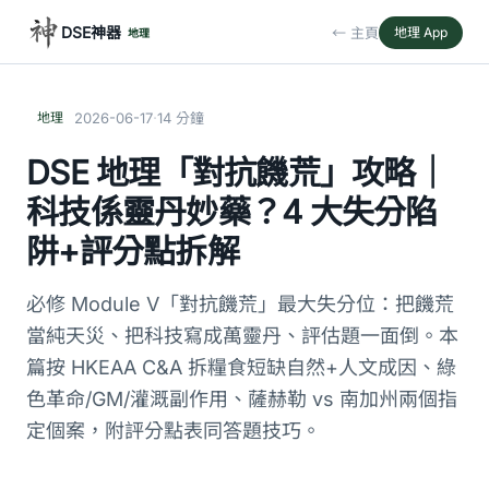
DSE神器
← 主頁
地理 App
地理
·
地理
2026-06-17
14 分鐘
DSE 地理「對抗饑荒」攻略｜
科技係靈丹妙藥？4 大失分陷
阱+評分點拆解
必修 Module V「對抗饑荒」最大失分位：把饑荒
當純天災、把科技寫成萬靈丹、評估題一面倒。本
篇按 HKEAA C&A 拆糧食短缺自然+人文成因、綠
色革命/GM/灌溉副作用、薩赫勒 vs 南加州兩個指
定個案，附評分點表同答題技巧。