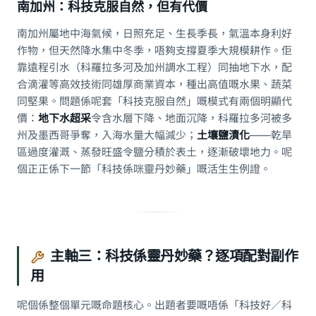
南加州：科技克服自然，但有代價
南加州屬地中海氣候，日照充足、生長季長，氣溫本身利好
作物，但天然降水集中冬季，唔夠支撐夏季大規模耕作。佢
靠遠程引水（科羅拉多河及加州調水工程）同抽地下水，配
合滴灌等高效技術同雄厚商業資本，種出高值嘅水果、蔬菜
同堅果。問題係呢套「科技克服自然」嘅模式有兩個明顯代
價：
地下水超采
令含水層下降、地面沉降，科羅拉多河被多
州及墨西哥爭奪，入海水量大幅減少；
土壤鹽漬化
——乾旱
區過度灌溉、蒸發旺盛令鹽分積於表土，逐漸破壞地力。呢
個正正係下一節「科技係咪靈丹妙藥」嘅活生生例證。
主軸三：科技係靈丹妙藥？逐項配對副作
用
呢個係整個單元嘅命題核心。出題者要嘅唔係「科技好／科