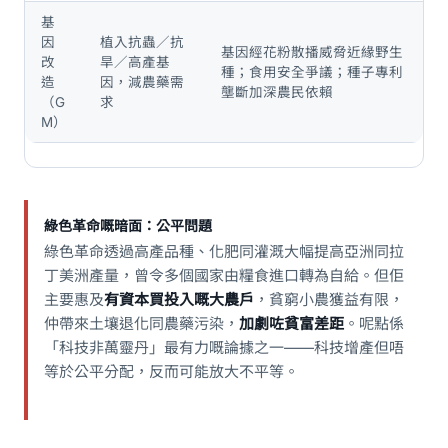
基
因
植入抗蟲／抗
基因經花粉散播威脅近緣野生
改
旱／高產基
種；食用安全爭議；種子專利
造
因，減農藥需
壟斷加深農民依賴
（G
求
M）
綠色革命嘅暗面：公平問題
綠色革命透過高產品種、化肥同灌溉大幅提高亞洲同拉
丁美洲產量，曾令多個國家由糧食進口轉為自給。但佢
主要惠及
有資本買投入嘅大農戶
，貧窮小農獲益有限，
仲帶來土壤退化同農藥污染，
加劇咗貧富差距
。呢點係
「科技非萬靈丹」最有力嘅論據之一——科技增產但唔
等於公平分配，反而可能放大不平等。