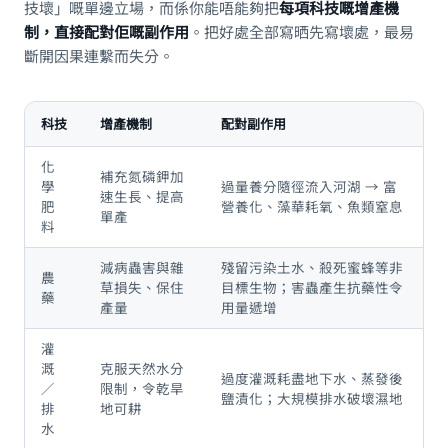
技壞」嘅單邊立場，而係你能唔能夠把
每項科技嘅增產機
制，直接配對佢嘅副作用
。把好處全部寫晒先寫壞處，最易
斷開因果連繫而失分。
科技
增產機制
配對副作用
化
補充氮磷鉀加
學
過量養分隨徑流入河湖 → 富
速生長、提高
肥
營養化、藻華耗氧、魚類窒息
單產
料
減病蟲害與雜
殘留污染土水、殺死蜜蜂等非
農
草損失、保住
目標生物；害蟲產生抗藥性令
藥
產量
用量遞增
灌
溉
克服天然水分
過度灌溉耗盡地下水、蒸發後
／
限制，令乾旱
鹽漬化；大規模排水破壞濕地
排
地可耕
水