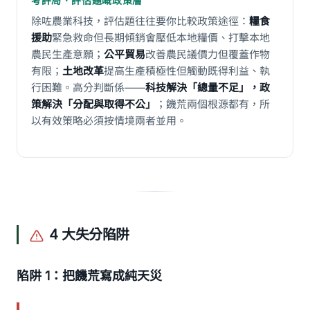
考評局 · 評估題嘅政策層
除咗農業科技，評估題往往要你比較政策途徑：
糧食
援助
緊急救命但長期傾銷會壓低本地糧價、打擊本地
農民生產意願；
公平貿易
改善農民議價力但覆蓋作物
有限；
土地改革
提高生產積極性但觸動既得利益、執
行困難。高分判斷係——
科技解決「總量不足」，政
策解決「分配與取得不公」
；饑荒兩個根源都有，所
以有效策略必須按情境兩者並用。
4 大失分陷阱
陷阱 1：把饑荒寫成純天災