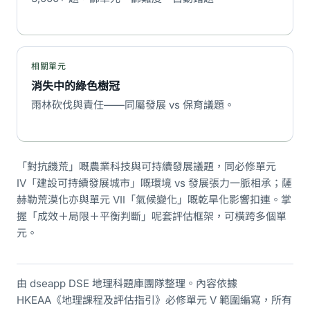
相關單元
消失中的綠色樹冠
雨林砍伐與責任——同屬發展 vs 保育議題。
「對抗饑荒」嘅農業科技與可持續發展議題，同必修單元
IV「建設可持續發展城市」嘅環境 vs 發展張力一脈相承；薩
赫勒荒漠化亦與單元 VII「氣候變化」嘅乾旱化影響扣連。掌
握「成效＋局限＋平衡判斷」呢套評估框架，可橫跨多個單
元。
由 dseapp DSE 地理科題庫團隊整理。內容依據
HKEAA《地理課程及評估指引》必修單元 V 範圍編寫，所有