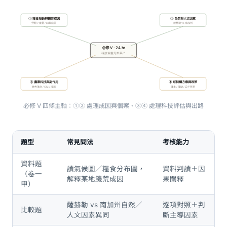
① 糧食短缺與饑荒成因
② 自然與人文因素
分配＞產量 / 四類成因
薩赫勒 vs 南加州
必修 V · 24 hr
科技係靈丹妙藥？
③ 農業科技與副作用
④ 可持續方案與政策
綠色革命 / GM / 灌溉
護土 / 援助 / 公平貿易
必修 V 四條主軸：①② 處理成因與個案、③④ 處理科技評估與出路
題型
常見問法
考核能力
資料題
讀氣候圖／糧食分布圖，
資料判讀＋因
（卷一
解釋某地饑荒成因
果闡釋
甲）
薩赫勒 vs 南加州自然／
逐項對照＋判
比較題
人文因素異同
斷主導因素