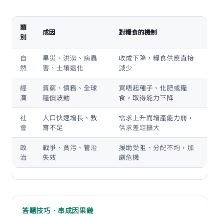
類
成因
對糧食的機制
別
自
旱災、洪澇、病蟲
收成下降，糧食供應直接
然
害、土壤退化
減少
經
貧窮、債務、全球
買唔起種子、化肥或糧
濟
糧價波動
食，取得能力下降
社
人口快速增長、教
需求上升而增產能力弱，
會
育不足
供求差距擴大
政
戰爭、貪污、管治
援助受阻、分配不均，加
治
失效
劇危機
答題技巧 · 串成因果鏈