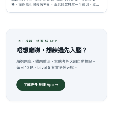
熟，而係風化同侵蝕撈亂、山泥傾瀉只寫一半成因。本篇
按 HKEAA C&A 評分邏輯拆板塊與岩石循環、三類風化、
花崗岩腐岩→孔隙水壓→崩塌完整因果鏈、斜坡管理評
估，附評分點表同答題技巧。
DSE 神器 · 地理 科 APP
唔想齋睇，想練過先入腦？
精選題庫、錯題重溫、緊貼考評大綱自動標記。
每日 10 題，Level 5 其實唔係天賦。
了解更多 地理 App →