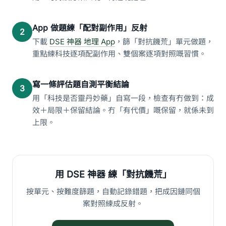
App 做題練「配對副作用」反射
2
下載
DSE 神器 地理 App
，篩「對抗饑荒」單元做題，
重點練科技逐項配副作用、雙個案逐項對照嘅習慣。
寫一條評估題自測平衡結論
3
用「科技是否靈丹妙藥」自寫一段，檢查有冇做到：成
效＋局限＋保留結論。冇「有代價」嘅保留，就係未到
上限。
用 DSE 神器 練「對抗饑荒」
按單元、按難度篩題，自動記錄錯題，把成因鏈同個
案對照練成反射。