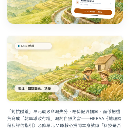
「對抗饑荒」單元最致命嘅失分，唔係記漏個案，而係把饑
荒寫成「乾旱導致冇糧」嘅純自然災害——HKEAA《地理課
程及評估指引》必修單元 V 嘅核心提問本身就係「科技是否