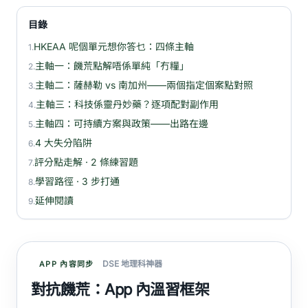
目錄
HKEAA 呢個單元想你答乜：四條主軸
1.
主軸一：饑荒點解唔係單純「冇糧」
2.
主軸二：薩赫勒 vs 南加州——兩個指定個案點對照
3.
主軸三：科技係靈丹妙藥？逐項配對副作用
4.
主軸四：可持續方案與政策——出路在邊
5.
4 大失分陷阱
6.
評分點走解 · 2 條練習題
7.
學習路徑 · 3 步打通
8.
延伸閱讀
9.
DSE 地理科神器
APP 內容同步
對抗饑荒：App 內溫習框架