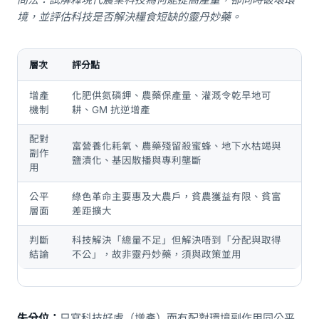
境，並評估科技是否解決糧食短缺的靈丹妙藥。
層次
評分點
增產
化肥供氮磷鉀、農藥保產量、灌溉令乾旱地可
機制
耕、GM 抗逆增產
配對
富營養化耗氧、農藥殘留殺蜜蜂、地下水枯竭與
副作
鹽漬化、基因散播與專利壟斷
用
公平
綠色革命主要惠及大農戶，貧農獲益有限、貧富
層面
差距擴大
判斷
科技解決「總量不足」但解決唔到「分配與取得
結論
不公」，故非靈丹妙藥，須與政策並用
失分位：
只寫科技好處（增產）而冇配對環境副作用同公平