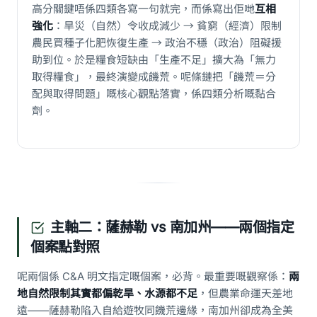
高分關鍵唔係四類各寫一句就完，而係寫出佢哋
互相
強化
：旱災（自然）令收成減少 → 貧窮（經濟）限制
農民買種子化肥恢復生產 → 政治不穩（政治）阻礙援
助到位。於是糧食短缺由「生產不足」擴大為「無力
取得糧食」，最終演變成饑荒。呢條鏈把「饑荒＝分
配與取得問題」嘅核心觀點落實，係四類分析嘅黏合
劑。
主軸二：薩赫勒 vs 南加州——兩個指定
個案點對照
呢兩個係 C&A 明文指定嘅個案，必背。最重要嘅觀察係：
兩
地自然限制其實都偏乾旱、水源都不足
，但農業命運天差地
遠——薩赫勒陷入自給遊牧同饑荒邊緣，南加州卻成為全美