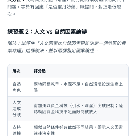
問題，等於冇回應「是否靈丹妙藥」嘅提問，封頂喺低層
次。
練習題 2：人文 vs 自然因素論辯
問法：試評估「人文因素比自然因素更能決定一個地區的農
業命運」這個說法，並以兩個指定個案論證。
層次
評分點
自然
兩地同樣乾旱、水源不足，自然環境設定生產上
角色
限
人文
南加州以資金科技（引水、滴灌）突破限制；薩
造成
赫勒因資金科技不足而限制被放大
分歧
支持
相似自然條件卻有截然不同結果，顯示人文因素
論據
往往決定性