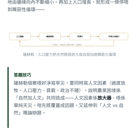
地由邊緣向內不斷縮小。再加上人口增長，就形成一條停唔
到嘅惡性循環——
人口增長
過度放牧
荒漠化
可用土地減少
土地減少 → 每單位土地壓力再升 → 再過牧
薩赫勒：人口壓力把天然脆弱放大成自我加速嘅退化循環
答題技巧
薩赫勒個案唔好淨寫旱災。要同時寫人文因素（過度放
牧、人口壓力、貧窮、政治不穩），說明農業困境係
「自然加人文」共同造成——人文因素係
放大器
，唔係
單純天災。咁先既覆蓋成因題，又延伸到「人文 vs 自
然」嘅論辯題。