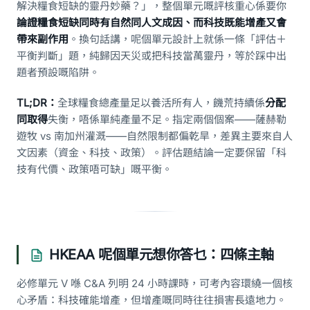
解決糧食短缺的靈丹妙藥？」，整個單元嘅評核重心係要你
論證糧食短缺同時有自然同人文成因、而科技既能增產又會
帶來副作用
。換句話講，呢個單元設計上就係一條「評估＋
平衡判斷」題，純歸因天災或把科技當萬靈丹，等於踩中出
題者預設嘅陷阱。
TL;DR：
全球糧食總產量足以養活所有人，饑荒持續係
分配
同取得
失衡，唔係單純產量不足。指定兩個個案——薩赫勒
遊牧 vs 南加州灌溉——自然限制都偏乾旱，差異主要來自人
文因素（資金、科技、政策）。評估題結論一定要保留「科
技有代價、政策唔可缺」嘅平衡。
HKEAA 呢個單元想你答乜：四條主軸
必修單元 V 喺 C&A 列明 24 小時課時，可考內容環繞一個核
心矛盾：科技確能增產，但增產嘅同時往往損害長遠地力。