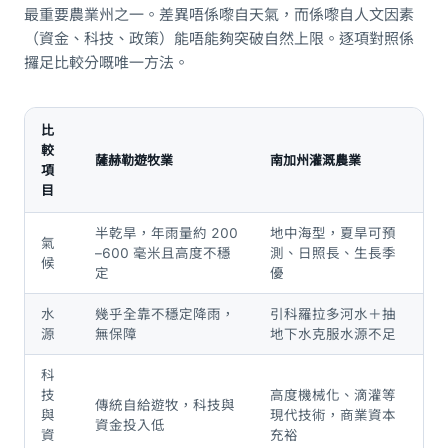
最重要農業州之一。差異唔係嚟自天氣，而係嚟自人文因素
（資金、科技、政策）能唔能夠突破自然上限。逐項對照係
攞足比較分嘅唯一方法。
比
較
薩赫勒遊牧業
南加州灌溉農業
項
目
半乾旱，年雨量約 200
地中海型，夏旱可預
氣
–600 毫米且高度不穩
測、日照長、生長季
候
定
優
水
幾乎全靠不穩定降雨，
引科羅拉多河水＋抽
源
無保障
地下水克服水源不足
科
技
高度機械化、滴灌等
傳統自給遊牧，科技與
與
現代技術，商業資本
資金投入低
資
充裕