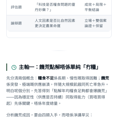
「科技是否糧食問題的靈
成效＋局限＋
評估題
丹妙藥？」
平衡結論
人文因素是否比自然因素
立場＋雙個案
論辯題
更決定農業命運
論證＋保留
主軸一：饑荒點解唔係單純「冇糧」
先分清兩個概念：
糧食不足
係長期、慢性嘅取得困難；
饑荒
係突發、極端嘅供應崩潰，伴隨大規模飢餓同死亡率急升。
明白呢個分別，先答得到「點解年均糧食足夠都會爆饑荒」
——因為穩定性（供應是否持續）同取得能力（買唔買得
起）先係關鍵，唔係年度總量。
分析饑荒成因，要由四類入手，而唔係淨講旱災：