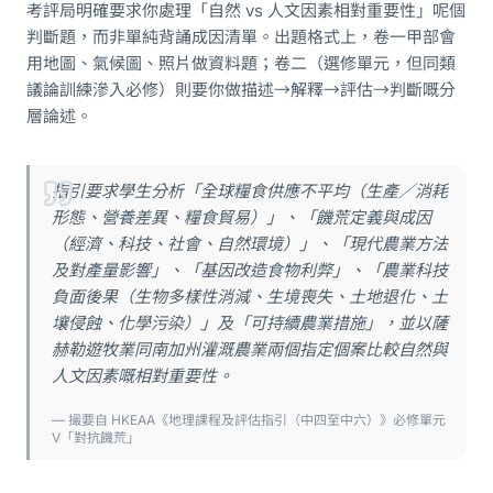
考評局明確要求你處理「自然 vs 人文因素相對重要性」呢個
判斷題，而非單純背誦成因清單。出題格式上，卷一甲部會
用地圖、氣候圖、照片做資料題；卷二（選修單元，但同類
議論訓練滲入必修）則要你做描述→解釋→評估→判斷嘅分
層論述。
指引要求學生分析「全球糧食供應不平均（生產／消耗
形態、營養差異、糧食貿易）」、「饑荒定義與成因
（經濟、科技、社會、自然環境）」、「現代農業方法
及對產量影響」、「基因改造食物利弊」、「農業科技
負面後果（生物多樣性消減、生境喪失、土地退化、土
壤侵蝕、化學污染）」及「可持續農業措施」，並以薩
赫勒遊牧業同南加州灌溉農業兩個指定個案比較自然與
人文因素嘅相對重要性。
— 撮要自 HKEAA《地理課程及評估指引（中四至中六）》必修單元
V「對抗饑荒」