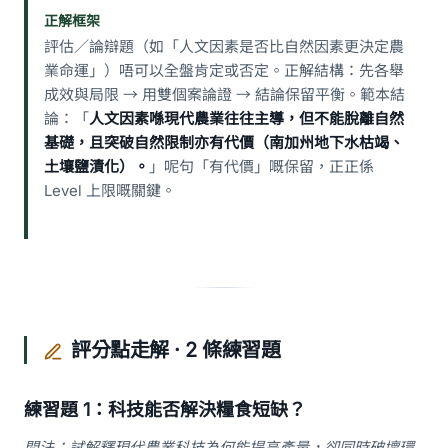
正解框架
評估／論辯題（如「人文因素是否比自然因素更決定農
業命運」）唔可以全盤肯定或否定。正解結構：先各舉
成效與局限 → 用雙個案論證 → 結論保留平衡。範本結
論：「
人文因素喺現代農業往往主導，但不能脫離自然
基礎，且突破自然限制亦有代價（南加州地下水枯竭、
土壤鹽漬化）。
」呢句「有代價」嘅保留，正正係
Level 上限嘅關鍵。
評分點走解 · 2 條練習題
練習題 1：科技能否解決糧食短缺？
問法：試解釋現代農業科技為何能提高產量，卻同時破壞環