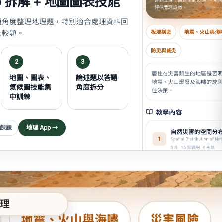
p 拆解 + 地圖圖表技能
題角度整理地理題，特別適合處理資料回
比較題。
2
3
地圖、圖表、
論述題以答題
氣候圖技能集
角度拆分
中訓練
子課題
地理 App →