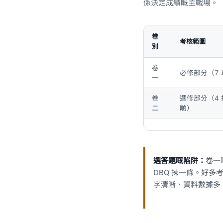
係決定成績嘅主戰場。
卷
考核範圍
別
卷
必修部分（7
一
卷
選修部分（4 
二
啲）
選答題嘅陷阱：
卷一
DBQ 揀一條。好
字清晰、資料數據多、屬