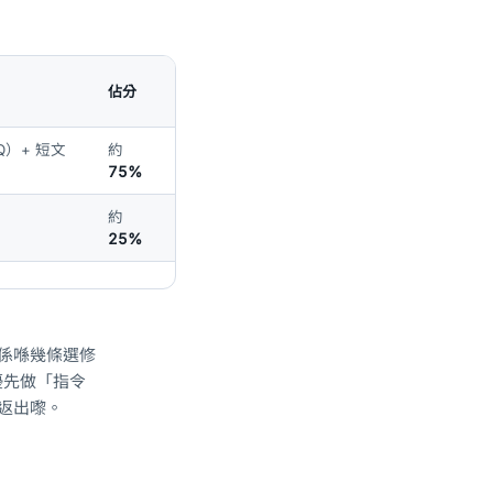
佔分
Q）+ 短文
約
75%
約
25%
係喺幾條選修
優先做「指令
摷返出嚟。