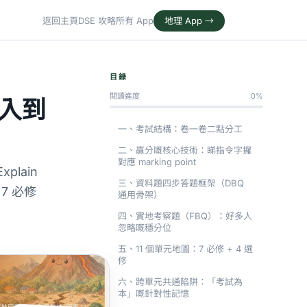
返回主頁
DSE 攻略
所有 App
地理 App →
目錄
閱讀進度
0%
先入到
一、考試結構：卷一卷二點分工
二、贏分嘅核心技術：睇指令字攞
對應 marking point
lain
三、資料題四步答題框架（DBQ
、7 必修
通用骨架）
四、實地考察題（FBQ）：好多人
忽略嘅穩分位
五、11 個單元地圖：7 必修 + 4 選
修
六、跨單元共通陷阱：「考試為
本」嘅針對性記憶