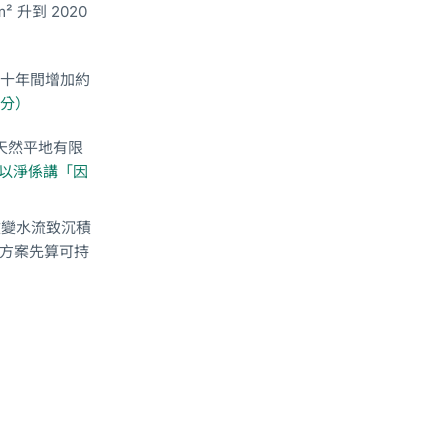
 升到 2020
²，三十年間增加約
分）
但天然平地有限
以淨係講「因
改變水流致沉積
償方案先算可持