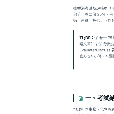
據香港考試及評核局（H
部分，卷二佔 25%、
術，再鋪「答乜」（11 
TL;DR：
① 卷一 75
短文章）；② 分數先睇指
Evaluate/Di
官方 24 小時、4
一、考試
地理科同生物、化學嘅最