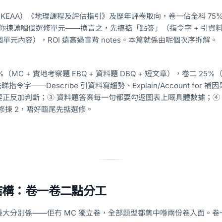
KEAA）《地理課程及評估指引》及歷年評卷取向，卷一佔全科 75
考你揀讀嗰個選修單元——換言之，先搞掂「點答」（指令字 + 引資
個單元內容），ROI 遠高過盲背 notes。本篇就係由呢個次序拆解。
%（MC + 實地考察題 FBQ + 資料題 DBQ + 短文章），卷二 25%（
令字——Describe 引資料寫趨勢、Explain/Account for 補
scuss 要正反加判斷；③ 資料題答案每一句都要勾返圖表上嘅具體數據；④
 選修揀 2，唔好臨尾先掂選修。
結構：卷一卷二點分工
大分別係——佢冇 MC 獨立卷，全部題型都集中喺兩份卷入面。卷