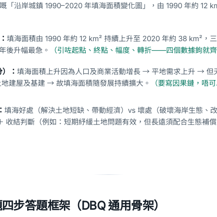
岸城鎮 1990–2020 年填海面積變化圖」，由 1990 年約 12 km²
）：
填海面積由 1990 年約 12 km² 持續上升至 2020 年約 38 km
5 年後升幅最急。
（引咗起點、終點、幅度、轉折——四個數據鉤就齊
 分）：
填海面積上升因為人口及商業活動增長 → 平地需求上升 → 
土地建屋及基建 → 故填海面積隨發展持續擴大。
（要寫因果鏈，唔可
：
填海好處（解決土地短缺、帶動經濟）vs 壞處（破壞海岸生態、
）＋ 收結判斷（例如：短期紓緩土地問題有效，但長遠須配合生態補
四步答題框架（DBQ 通用骨架）