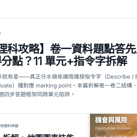
鐘
 地理科攻略】卷一資料題點答
 得分點？11 單元+指令字拆解
就有星——真正分水嶺係識唔識按指令字（Describe / Exp
/ Evaluate）攞對應 marking point。本篇拆解卷一卷二結構
料題四步答題框架同跨單元陷阱。
E 地理科神器