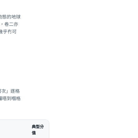
動態的地球
個，卷二亦
幾乎冇可
維層次」逐格
攞唔到嗰格
典型分
值