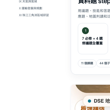
資料題 ste
IX 天氣與氣候
X 運輸發展與規劃
用議題、技能和答
XI 珠江三角洲區域研習
應題、地圖判讀和
1
7 必修 + 4 選
修議題全覆蓋
11 個課題
44 個