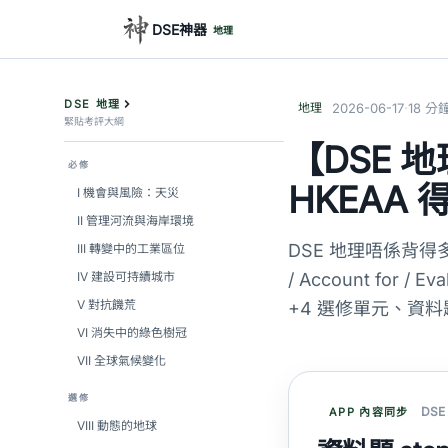
DSE神器
地理
DSE 地理
·
地理
2026-06-17
18 分
緊貼考評大綱
【DSE
必修
HKEAA
I 機會與風險：天災
II 管理河流與海岸環境
DSE 地理唔係背得多
III 轉變中的工業區位
IV 建設可持續城市
/ Account for 
V 對抗饑荒
+4 選修單元、資
VI 消失中的綠色樹冠
VII 全球氣候變化
選修
DS
APP 內容同步
VIII 動態的地球