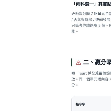
「兩科選一」其實
必修部分嘅 7 個單元
/ 天氣與氣候 / 運輸
只係考你讀過嗰 2 個
能。
二、贏分嘅核
呢一 part 係全篇最值
放。同一個單元嘅內容
分。
指令字