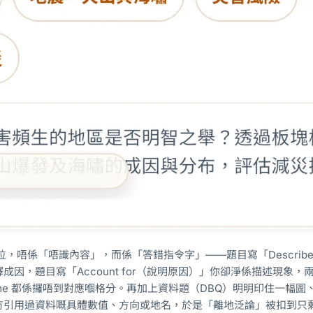
位，唔係「唔識內容」，而係「答錯指令字」——題目寫「Describ
成因，題目寫「Account for（說明原因）」你卻淨係描述現象，
 scheme 都係攞唔到對應嗰格分。再加上資料題（DBQ）明明印住一幅
冇引用過資料嘅具體數值、方向或地名，於是「離地泛論」被扣到只