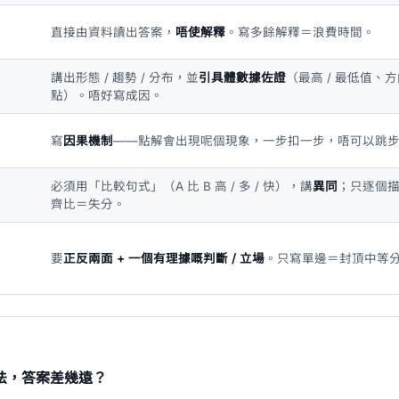
直接由資料讀出答案，
唔使解釋
。寫多餘解釋＝浪費時間。
講出形態 / 趨勢 / 分布，並
引具體數據佐證
（最高 / 最低值、
點）。唔好寫成因。
寫
因果機制
——點解會出現呢個現象，一步扣一步，唔可以跳
必須用「比較句式」（A 比 B 高 / 多 / 快），講
異同
；只逐個
齊比＝失分。
要
正反兩面 + 一個有理據嘅判斷 / 立場
。只寫單邊＝封頂中等
法，答案差幾遠？