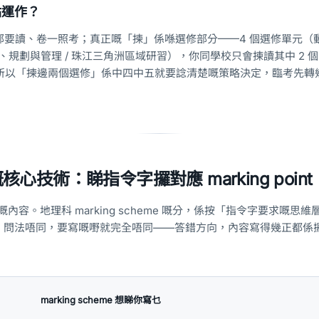
點運作？
全部要讀、卷一照考；真正嘅「揀」係喺選修部分——4 個選修單元（
發展、規劃與管理 / 珠江三角洲區域研習），你同學校只會揀讀其中 2 
。所以「揀邊兩個選修」係中四中五就要諗清楚嘅策略決定，臨考先轉
心技術：睇指令字攞對應 marking point
錢嘅內容。地理科 marking scheme 嘅分，係按「指令字要求嘅思
，問法唔同，要寫嘅嘢就完全唔同——答錯方向，內容寫得幾正都係
marking scheme 想睇你寫乜