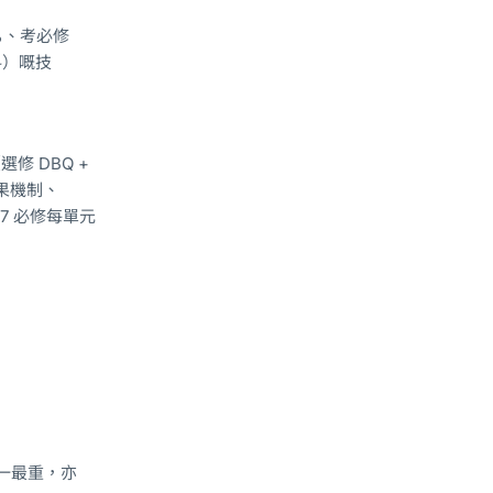
%、考必修
料）嘅技
選修 DBQ +
因果機制、
 7 必修每單元
一最重，亦