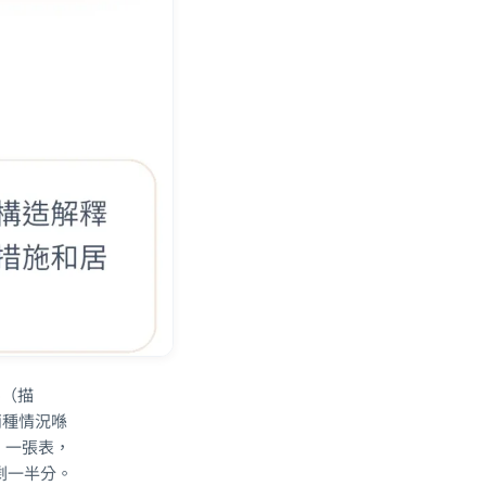
e（描
兩種情況喺
圖、一張表，
剩一半分。