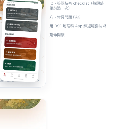
七、答題技術 checklist（每題落
筆前過一次）
八、常見問題 FAQ
用 DSE 地理科 App 練返呢套技術
延伸閱讀