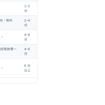
1–2
分
方向、例外
2–4
分
4–8
步。
分
描述唔放埋一
4–6
分
6 分
分。
以上