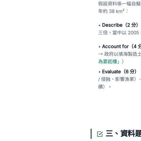
假設資料係一幅自擬嘅「沿
年約 38 km²：
•
Describe（2 分
三倍，當中以 200
•
Account for（4
→ 政府以填海製造
為要起樓」）
•
Evaluate（6 分）
/ 侵蝕、影響漁業
續）。
三、資料題