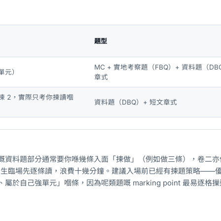
題型
MC + 實地考察題（FBQ）+ 資料題（DB
 單元）
章式
揀 2，實際只考你揀讀嗰
資料題（DBQ）+ 短文章式
嘅資料題部分通常要你喺幾條入面「揀做」（例如做三條），卷二亦
多考生臨場先逐條讀，浪費十幾分鐘。建議入場前已經有揀題策略——
於自己強單元」嗰條，因為呢類題嘅 marking point 最易逐格