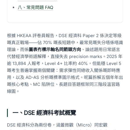
八、常見問題 FAQ
根據 HKEAA 評卷員報告，DSE 經濟科 Paper 2 係決定等級
嘅真正戰場——佔 70% 嘅長短題中，最常見嘅失分唔係唔識
理論，而係
圖表冇標示軸名同箭頭方向
、論述題用日常語言
代替經濟學術語解釋，直接失去 precision marks。2025 年
逾 13,894 人報考，Level 4+ 比率約 40%，但能穩 Level 5
嘅考生普遍掌握兩個關鍵：需求彈性同總收入關係嘅即時應
用，以及 AD-AS 分析嘅標準圖示格式。呢篇拆解五個年年出
嘅核心考點、MC 陷阱位、長題目答題框架同三階段溫習路
線圖。
一、DSE 經濟科考試概覽
DSE 經濟科分為兩份卷，涵蓋微觀（Micro）同宏觀