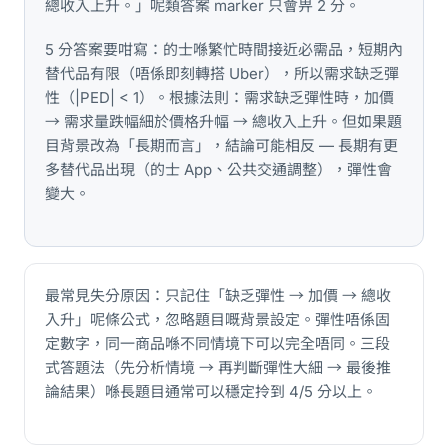
總收入上升。」呢類答案 marker 只會畀 2 分。
5 分答案要咁寫：的士喺繁忙時間接近必需品，短期內
替代品有限（唔係即刻轉搭 Uber），所以需求缺乏彈
性（|PED| < 1）。根據法則：需求缺乏彈性時，加價
→ 需求量跌幅細於價格升幅 → 總收入上升。但如果題
目背景改為「長期而言」，結論可能相反 — 長期有更
多替代品出現（的士 App、公共交通調整），彈性會
變大。
最常見失分原因：只記住「缺乏彈性 → 加價 → 總收
入升」呢條公式，忽略題目嘅背景設定。彈性唔係固
定數字，同一商品喺不同情境下可以完全唔同。三段
式答題法（先分析情境 → 再判斷彈性大細 → 最後推
論結果）喺長題目通常可以穩定拎到 4/5 分以上。