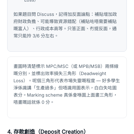
如果題目問 Discuss，記得加反面論點：補貼增加政
府財政負擔、可能導致資源錯配（補貼咗唔需要補貼
嘅富人）、行政成本高等。只答正面、冇提反面，通
常只能拎 3/6 分左右。
畫圖時清楚標示 MPC/MSC（或 MPB/MSB）兩條線
嘅分別，並標出效率損失三角形（Deadweight
Loss）。呢個三角形代表市場失靈嘅程度 — 好多學生
淨係識講「生產過多」但唔識用圖表示，白白失咗圖
表分。Marking scheme 真係會喺圖上面畫三角形，
唔畫嘅話就係 0 分。
4. 存款創造（Deposit Creation）