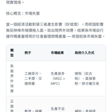
現實情境。
核心概念：市場失靈
當一個經濟活動對第三者產生影響（好或壞），而呢個影響
無反映喺市場價格入面，就出現界外效應。結果係市場自行
運作嘅產量唔等於社會最理想嘅產量 — 呢個就係市場失靈。
類
例子
市場結果
政府介入方式
型
負
面
工廠排污、
生產過多
徵稅（庇古
界
二手煙、交
（MSC >
稅）、直接管
外
通擠塞
MPC）
制、排污權交易
效
應
正
面
生產不足
界
教育、接種
補貼、直接提