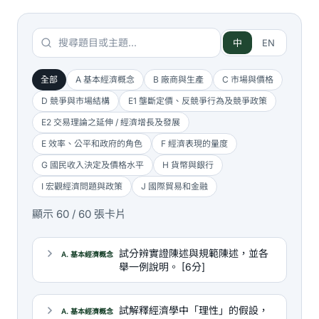
中
EN
全部
A 基本經濟概念
B 廠商與生產
C 市場與價格
D 競爭與市場結構
E1 壟斷定價、反競爭行為及競爭政策
E2 交易理論之延伸 / 經濟增長及發展
E 效率、公平和政府的角色
F 經濟表現的量度
G 國民收入決定及價格水平
H 貨幣與銀行
I 宏觀經濟問題與政策
J 國際貿易和金融
顯示 60 / 60 張卡片
試分辨實證陳述與規範陳述，並各
A. 基本經濟概念
舉一例說明。 [6分]
試解釋經濟學中「理性」的假設，
A. 基本經濟概念