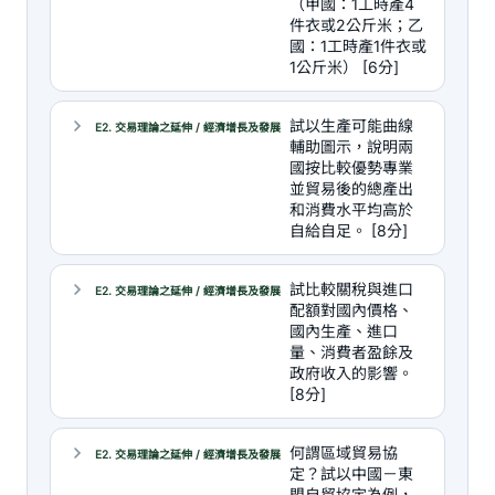
（甲國：1工時產4
件衣或2公斤米；乙
國：1工時產1件衣或
1公斤米） [6分]
試以生產可能曲線
E2. 交易理論之延伸 / 經濟增長及發展
輔助圖示，說明兩
國按比較優勢專業
並貿易後的總產出
和消費水平均高於
自給自足。 [8分]
試比較關稅與進口
E2. 交易理論之延伸 / 經濟增長及發展
配額對國內價格、
國內生產、進口
量、消費者盈餘及
政府收入的影響。
[8分]
何謂區域貿易協
E2. 交易理論之延伸 / 經濟增長及發展
定？試以中國－東
盟自貿協定為例，