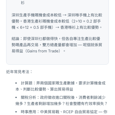
衫
深圳生產手機嘅機會成本較低 → 深圳喺手機上有比較
優勢。香港生產衫嘅機會成本較低（2÷10 = 0.2 部手
機 < 6÷12 = 0.5 部手機）→ 香港喺衫上有比較優勢。
結論：即使深圳乜都做得快，但各自專注生產比較優
勢嘅產品再交易，雙方總產量都會增加 — 呢個就係貿
易得益（Gains from Trade）。
近年常見考法：
計算題：畀兩個國家嘅生產數據，要求計算機會成
本、判斷比較優勢、算出貿易得益
關稅分析：政府徵收進口關稅後，消費者剩餘減少
幾多？生產者剩餘增加幾多？社會整體有冇效率損失？
時事應用：中美貿易戰、RCEP 自由貿易協定 — 你