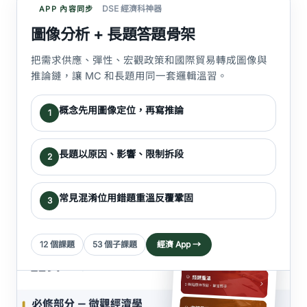
DSE 經濟科神器
APP 內容同步
圖像分析 + 長題答題骨架
把需求供應、彈性、宏觀政策和國際貿易轉成圖像與
推論鏈，讓 MC 和長題用同一套邏輯溫習。
概念先用圖像定位，再寫推論
1
長題以原因、影響、限制拆段
2
常見混淆位用錯題重溫反覆鞏固
3
12 個課題
53 個子課題
經濟 App →