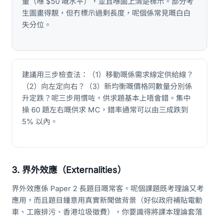
量（喺 $50 嘅水平），並且喺圖上清楚標示。部分考
生圖畫得靚，但冇標示過剩長度，呢個係常見嘅白白
失分位。
建議用三步檢查法：（1）移動嘅係需求線定供給線？
（2）向左定向右？（3）新均衡嘅價格同數量分別係
升定跌？呢三步用慣咗，供求題基本上唔會錯。集中
操 60 題左右嘅供求 MC，錯率通常可以由三成跌到
5% 以內。
3. 界外效應（Externalities）
界外效應係 Paper 2 長題目嘅常客。呢個課題既考理論又考
應用，而且題目鍾意用真實新聞做背景（好似政府補貼電動
車、工廠排污、香港垃圾徵費），你要識得將課本理論套落