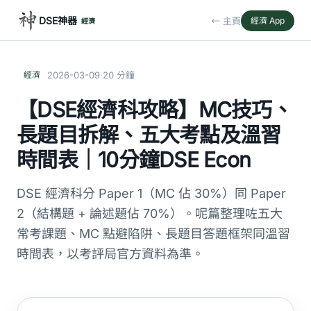
DSE神器
← 主頁
經濟 App
經濟
·
經濟
2026-03-09
20 分鐘
【DSE經濟科攻略】MC技巧、
長題目拆解、五大考點及溫習
時間表｜10分鐘DSE Econ
DSE 經濟科分 Paper 1（MC 佔 30%）同 Paper
2（結構題 + 論述題佔 70%）。呢篇整理咗五大
常考課題、MC 點避陷阱、長題目答題框架同溫習
時間表，以考評局官方資料為準。