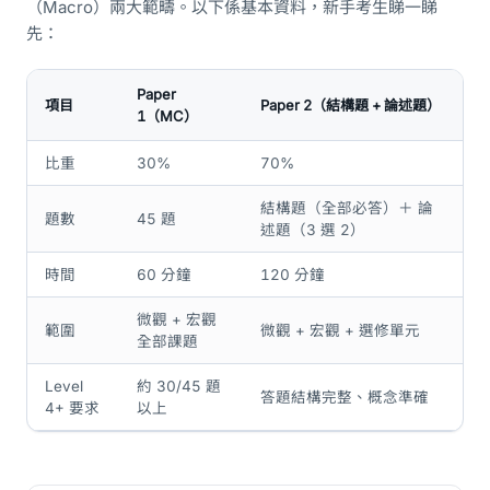
（Macro）兩大範疇。以下係基本資料，新手考生睇一睇
先：
Paper
項目
Paper 2（結構題 + 論述題）
1（MC）
比重
30%
70%
結構題（全部必答）＋ 論
題數
45 題
述題（3 選 2）
時間
60 分鐘
120 分鐘
微觀 + 宏觀
範圍
微觀 + 宏觀 + 選修單元
全部課題
Level
約 30/45 題
答題結構完整、概念準確
4+ 要求
以上