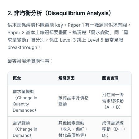
2. 非均衡分析（Disequilibrium Analysis）
供求圖係經濟科嘅萬能 key。Paper 1 有十幾題同供求有關，
Paper 2 基本上每題都要畫圖。搞清楚「需求變動」同「需
求量變動」嘅分別，係由 Level 3 跳上 Level 5 最常見嘅
breakthrough。
最容易混淆嘅兩件事：
概念
觸發原因
圖表表現
需求量變動
沿住同一條
（Change in
該商品本身價格
需求線移動
Quantity
變動
（A → B）
Demanded）
需求變動
其他因素變動
成條需求線
（Change in
（收入、偏好、
移動（D₁ →
Demand）
替代品價格等）
D₂）