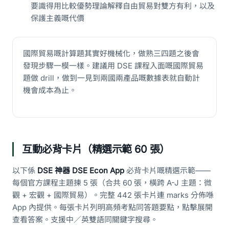
要識得用比較優勢理論解釋自由貿易對雙方有利，以及
保護主義嘅代價
國際貿易嘅計算題其實好機械化，做熟三四題之後會
發現步驟一模一樣。建議用 DSE 課程入面嘅國際貿易
題做 drill，做到一見到兩國兩產品嘅數據表就自動計
機會成本為止。
互動必背卡片（精選示範 60 張）
以下係
DSE 神器 DSE Econ App
必背卡片嘅精選示範——
每個官方課程主題揀 5 張（合共 60 張，橫跨 A-J 主題：微
觀 + 宏觀 + 國際貿易）。完整 442 張卡片連 marks 分佈喺
App 內提供。每張卡片列明高頻考點同答題要點，點擊展開
查看答案。支援中／英雙語同關鍵字搜尋。