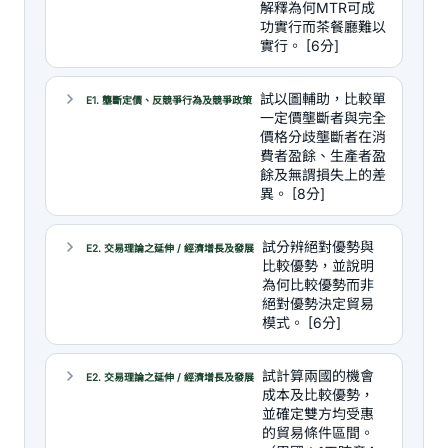
解釋為何MTR可成
功實行而茶餐廳難以
實行。 [6分]
試以圖輔助，比較單
E1. 壟斷定價、反競爭行為及競爭政策
一定價壟斷者與完全
價格分歧壟斷者在消
費者盈餘、生產者盈
餘及無謂損失上的差
異。 [8分]
試分辨絕對優勢與
E2. 交易理論之延伸 / 經濟增長及發展
比較優勢，並說明
為何比較優勢而非
絕對優勢決定貿易
模式。 [6分]
試計算兩國的機會
E2. 交易理論之延伸 / 經濟增長及發展
成本及比較優勢，
並確定雙方均受惠
的貿易條件區間。