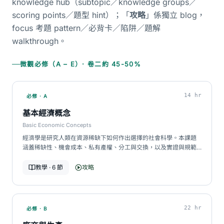
knowledge hub（subtopic／knowledge groups／
scoring points／題型 hint）；「
攻略
」係獨立 blog，
focus 考題 pattern／必背卡／陷阱／題解
walkthrough。
微觀必修（A – E）· 卷二約 45-50%
14 hr
必修 · A
基本經濟概念
Basic Economic Concepts
經濟學是研究人類在資源稀缺下如何作出選擇的社會科學。本課題
涵蓋稀缺性、機會成本、私有產權、分工與交換，以及實證與規範
陳述的區別，是整個課程的概念基礎。…
教學 · 6 節
攻略
22 hr
必修 · B