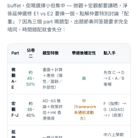
buffet，佢嘅選擇小但集中 — 微觀＋宏觀都要讀晒，淨
係延伸選修 E1 vs E2 要揀一個。點解仲要特別討論「配
重」？因為三個 part 嘅題型、出題節奏同答題要求完全
唔同，時間錯配就會失分：
佔卷
Part
題型特徵
學通後穩定性
點入手
二
微
畫圖＋計算
約
先攻 C → D
觀
＋應用（彈
45-
高
→ E，A／B
A-
性／盈餘／
50%
後補
E
外部性）
AD-AS 推
中
宏
約
F（指標）→
論＋政策評
（framework
觀
35-
G（AD/AS）
估＋HK 香
未通前波動
F-J
40%
→ I（政策）
港情境
大）
延
中六上學期
伸
一題必答結