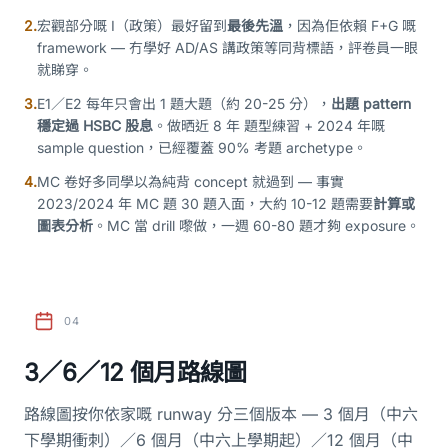
2.
宏觀部分嘅 I（政策）最好留到
最後先溫
，因為佢依賴 F+G 嘅
framework — 冇學好 AD/AS 講政策等同背標語，評卷員一眼
就睇穿。
3.
E1／E2 每年只會出 1 題大題（約 20-25 分），
出題 pattern
穩定過 HSBC 股息
。做晒近 8 年 題型練習 + 2024 年嘅
sample question，已經覆蓋 90% 考題 archetype。
4.
MC 卷好多同學以為純背 concept 就過到 — 事實
2023/2024 年 MC 題 30 題入面，大約 10-12 題需要
計算或
圖表分析
。MC 當 drill 嚟做，一週 60-80 題才夠 exposure。
04
3／6／12 個月路線圖
路線圖按你依家嘅 runway 分三個版本 — 3 個月（中六
下學期衝刺）／6 個月（中六上學期起）／12 個月（中