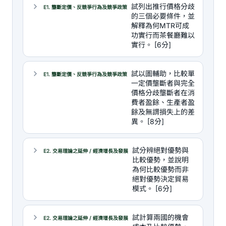
試列出推行價格分歧
E1. 壟斷定價、反競爭行為及競爭政策
的三個必要條件，並
解釋為何MTR可成
功實行而茶餐廳難以
實行。 [6分]
試以圖輔助，比較單
E1. 壟斷定價、反競爭行為及競爭政策
一定價壟斷者與完全
價格分歧壟斷者在消
費者盈餘、生產者盈
餘及無謂損失上的差
異。 [8分]
試分辨絕對優勢與
E2. 交易理論之延伸 / 經濟增長及發展
比較優勢，並說明
為何比較優勢而非
絕對優勢決定貿易
模式。 [6分]
試計算兩國的機會
E2. 交易理論之延伸 / 經濟增長及發展