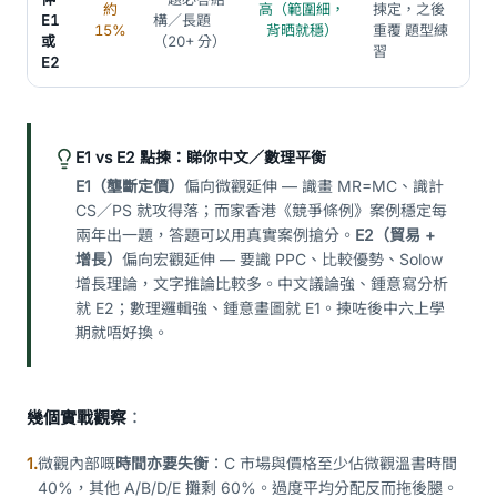
約
高（範圍細，
揀定，之後
E1
構／長題
15%
背晒就穩）
重覆 題型練
或
（20+ 分）
習
E2
E1 vs E2 點揀：睇你中文／數理平衡
E1（壟斷定價）
偏向微觀延伸 — 識畫 MR=MC、識計
CS／PS 就攻得落；而家香港《競爭條例》案例穩定每
兩年出一題，答題可以用真實案例搶分。
E2（貿易 +
增長）
偏向宏觀延伸 — 要識 PPC、比較優勢、Solow
增長理論，文字推論比較多。中文議論強、鍾意寫分析
就 E2；數理邏輯強、鍾意畫圖就 E1。揀咗後中六上學
期就唔好換。
幾個實戰觀察
：
1.
微觀內部嘅
時間亦要失衡
：C 市場與價格至少佔微觀溫書時間
40%，其他 A/B/D/E 攤剩 60%。過度平均分配反而拖後腿。