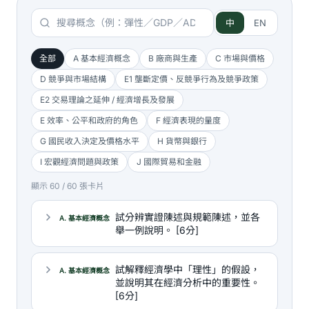
中
EN
全部
A 基本經濟概念
B 廠商與生產
C 市場與價格
D 競爭與市場結構
E1 壟斷定價、反競爭行為及競爭政策
E2 交易理論之延伸 / 經濟增長及發展
E 效率、公平和政府的角色
F 經濟表現的量度
G 國民收入決定及價格水平
H 貨幣與銀行
I 宏觀經濟問題與政策
J 國際貿易和金融
顯示 60 / 60 張卡片
試分辨實證陳述與規範陳述，並各
A. 基本經濟概念
舉一例說明。 [6分]
試解釋經濟學中「理性」的假設，
A. 基本經濟概念
並說明其在經濟分析中的重要性。
[6分]