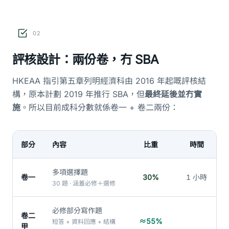
02
評核設計：兩份卷，冇 SBA
HKEAA 指引第五章列明經濟科由 2016 年起嘅評核結
構，原本計劃 2019 年推行 SBA，但
最終延後並冇實
施
。所以目前成科分數就係卷一 + 卷二兩份：
部分
內容
比重
時間
多項選擇題
卷一
30%
1 小時
30 題 · 涵蓋必修＋選修
必修部分寫作題
卷二
≈55%
短答 + 資料回應 + 結構
甲