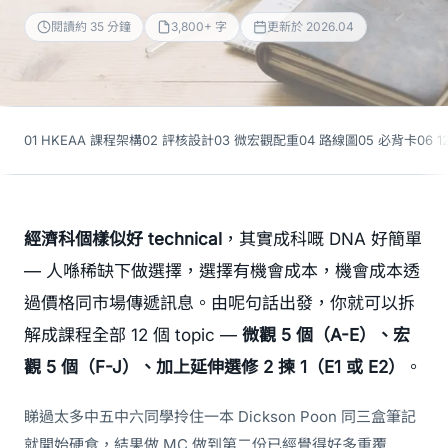
閱讀約 35 分鐘
3,800+ 字
更新於 2026.04
01 HKEAA 課程架構
02 評核設計
03 微宏觀配重
04 路線圖
05 必背卡
06 1
經濟科個樣似好 technical
，其實成科嘅 DNA 好簡單
— 人喺稀缺下做選擇，選擇有機會成本，機會成本透
過價格同市場傳遞訊息。由呢句話出發，你就可以拆
解成課程全部 12 個 topic —
微觀 5 個（A-E）、宏
觀 5 個（F-J）、加上延伸選修 2 揀 1（E1 或 E2）
。
睇過太多中五中六同學拎住一本 Dickson Poon 同三盒筆記
就開始硬食，結果做 MC 做到第二份已經覺得好多重覆