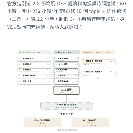
官方指引第 2.3 節寫明 DSE 經濟科總授課時間建議 250
小時，其中 216 小時分配落必修 10 個 topic + 延伸選修
（二擇一）嘅 22 小時，剩低 34 小時留俾時事評論、探
究活動同補充議題。架構大致係咁：
微 觀 部 分 · 112 HR
宏 觀 · 104 HR
延伸選修 · 二擇一 · 22 HR
A.
基本經濟概念
14 hr
F.
經濟表現量度
20 hr
壟斷定價 · 競爭政策
E1
22 hr
B.
廠商與生產
22 hr
G.
AD-AS 模型
18 hr
佔課程 10%
C.
市場與價格
40 hr
H.
貨幣與銀行
18 hr
貿易延伸 · 經濟增長
E2
22 hr
D.
競爭與市場結構
14 hr
I.
宏觀政策
30 hr
佔課程 10%
OR
E.
效率、公平
22 hr
J.
國際貿易金融
18 hr
DSE 經濟
250 hr · 12 topics
時 事 評 論 · 探 究 活 動
34 hr · 滲透入 DBQ 同結構題
▼ 評 核 分 配
卷一（多項選擇）
卷二（寫作題）
30%
70%
1 hr · 30 題
2 hr 15 · 必修+選修
※ 2019 年之後無 SBA 校本評核