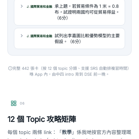
承上題，若貿易條件為 1 米 = 0.8
J. 國際貿易和金融
布，試證明兩國均可從貿易得益。
（6分）
試列出李嘉圖比較優勢模型的主要
J. 國際貿易和金融
假設。（6分）
完整 442 張卡（按 12 個 topic 分類、支援 SRS 自動排複習時間）
喺 App 內，由中四 intro 背到 DSE 前一晚。
06
12 個 Topic 攻略矩陣
每個 topic 兩條 link：「
教學
」係我哋按官方內容整理嘅