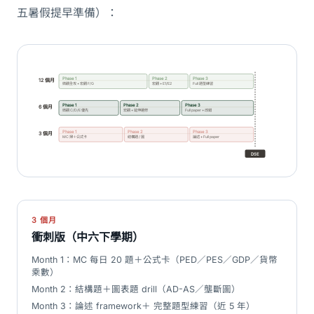
五暑假提早準備）：
Phase 1
Phase 2
Phase 3
12 個月
微觀全攻 + 宏觀 F/G
宏觀 + E1/E2
Full 題型練習
Phase 1
Phase 2
Phase 3
6 個月
微觀 C/D/E 優先
宏觀 + 延伸選修
Full paper + 改錯
Phase 1
Phase 2
Phase 3
3 個月
MC 掃＋公式卡
結構題 / 圖
論述 + Full paper
DSE
3 個月
衝刺版（中六下學期）
Month 1：MC 每日 20 題＋公式卡（PED／PES／GDP／貨幣
乘數）
Month 2：結構題＋圖表題 drill（AD-AS／壟斷圖）
Month 3：論述 framework＋ 完整題型練習（近 5 年）