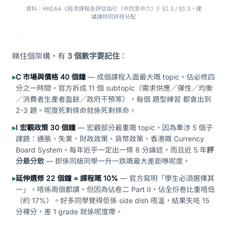
資料：HKEAA《經濟課程及評估指引（中四至中六）》§2.3 / §5.3，建
議課時同評核分配
睇住個架構，有
3 個數字要記住
：
▸
C 市場與價格 40 個鐘
— 成個課程入面最大嘅 topic，佔必修四
分之一時間。官方拆成 11 個 subtopic（需求供應／彈性／均衡
／消費者生產者盈餘／政府干預等），每個 題型練習 都會出到
2-3 題。呢度死剩條命就係死剩條命。
▸
I 宏觀政策 30 個鐘
— 宏觀部分最重嘅 topic，因為牽涉 5 個子
課題：通脹、失業、財政政策、貨幣政策、香港嘅 Currency
Board System。每年近乎一定出一條 8 分論述，而且近 5 年
評
分最分散
— 即係同級同學一升一跌嘅最大差距喺呢度。
▸
延伸選修 22 個鐘 = 課程嘅 10%
— 官方寫明「學生必須選擇其
一」，唔係兩個都讀。但因為佔卷二 Part II，佔全份卷比重唔低
（約 17%）。好多同學覺得佢係 side dish 唔溫，結果失咗 15
分裸分，差 1 grade 就係呢度嚟。