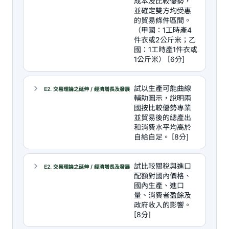
成本及比較優勢，
並確定雙方均受惠
的貿易條件區間。
（甲國：1工時產4
件衣或2公斤米；乙
國：1工時產1件衣或
1公斤米） [6分]
試以生產可能曲線
E2. 交易理論之延伸 / 經濟增長及發展
輔助圖示，說明兩
國按比較優勢專業
並貿易後的總產出
和消費水平均高於
自給自足。 [8分]
試比較關稅與進口
E2. 交易理論之延伸 / 經濟增長及發展
配額對國內價格、
國內生產、進口
量、消費者盈餘及
政府收入的影響。
[8分]