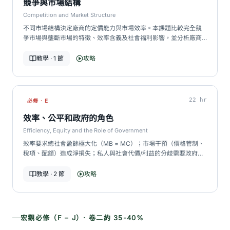
競爭與市場結構
Competition and Market Structure
不同市場結構決定廠商的定價能力與市場效率。本課題比較完全競
爭市場與壟斷市場的特徵、效率含義及社會福利影響，並分析廠商
競爭行為。…
教學 · 1 節
攻略
22 hr
必修 · E
效率、公平和政府的角色
Efficiency, Equity and the Role of Government
效率要求總社會盈餘極大化（MB = MC）；市場干預（價格管制、
稅項、配額）造成淨損失；私人與社會代價/利益的分歧需要政府介
入。公平方面，洛倫茨曲線和堅尼系數量…
教學 · 2 節
攻略
宏觀必修（F – J）· 卷二約 35-40%