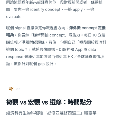
同論述題近年越來越鍾意俾你一段財經新聞或者一條數據
圖，要你一邊 identify concept、一邊 apply、一邊
evaluate。
呢個 signal 直接決定你嘅溫書方向：
淨係識 concept 定義
唔夠
，你要練「睇新聞抽 concept」嘅能力。每日 10 分鐘
睇信報／港股財經頭條，背住一句問自己「呢段關於經濟科
邊個 topic？」就係最快嘅橋。DSE神器 App 嘅 data
response 題庫近年加咗過百條近年 HK／全球嘅真實情境
題，就係針對呢個 gap 設計。
03
微觀 vs 宏觀 vs 選修：時間點分
經濟科冇生物科嗰種「必修四選修四選二」嘅豪華