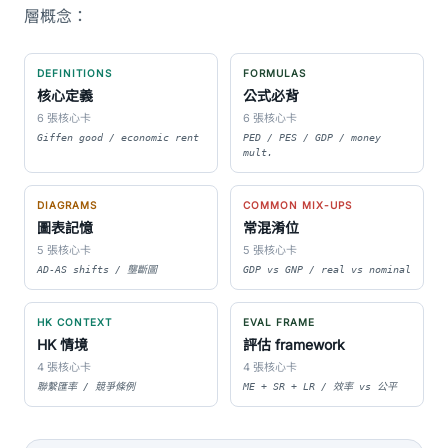
層概念：
DEFINITIONS
FORMULAS
核心定義
公式必背
6 張核心卡
6 張核心卡
Giffen good / economic rent
PED / PES / GDP / money
mult.
DIAGRAMS
COMMON MIX-UPS
圖表記憶
常混淆位
5 張核心卡
5 張核心卡
AD-AS shifts / 壟斷圖
GDP vs GNP / real vs nominal
HK CONTEXT
EVAL FRAME
HK 情境
評估 framework
4 張核心卡
4 張核心卡
聯繫匯率 / 競爭條例
ME + SR + LR / 效率 vs 公平