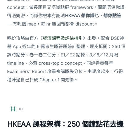
concept，做長題目又唔識點擺 framework。問題唔係你讀
得唔夠密，而係你根本冇認清
HKEAA 想你識乜、想你點答
— 冇呢個 map，每 hr 嘅回報都會 discount。
呢份攻略由官方《
經濟課程及評估指引
》出發，配合 DSE神
器 App 近年約 6 萬考生嘅答題統計整理，逐步拆開：250 個
課時點分、卷一卷二佔分、E1／E2 點揀、3／6／12 月嘅
timeline、必背 cross-topic concept、同評卷員每年
Examiners' Report 度重複講嘅失分位。由呢度起步，行得
穩陣過自己扑硬 Chapter 1 開始衝。
01
HKEAA 課程架構：250 個鐘點花去邊