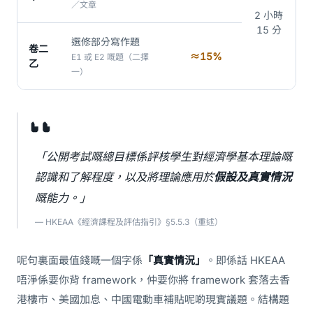
／文章
2 小時
15 分
選修部分寫作題
卷二
≈15%
E1 或 E2 嘅題（二擇
乙
一）
「公開考試嘅總目標係評核學生對經濟學基本理論嘅
認識和了解程度，以及將理論應用於
假設及真實情況
嘅能力。」
— HKEAA《經濟課程及評估指引》§5.5.3（重述）
呢句裏面最值錢嘅一個字係
「真實情況」
。即係話 HKEAA
唔淨係要你背 framework，仲要你將 framework 套落去香
港樓市、美國加息、中國電動車補貼呢啲現實議題。結構題