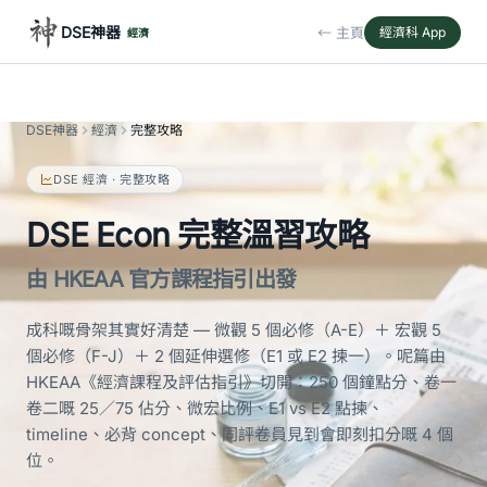
DSE神器
← 主頁
經濟科 App
經濟
DSE神器
經濟
完整攻略
DSE 經濟 · 完整攻略
DSE Econ 完整溫習攻略
由 HKEAA 官方課程指引出發
成科嘅骨架其實好清楚 — 微觀 5 個必修（A-E）＋ 宏觀 5
個必修（F-J）＋ 2 個延伸選修（E1 或 E2 揀一）。呢篇由
HKEAA《經濟課程及評估指引》切開：250 個鐘點分、卷一
卷二嘅 25／75 佔分、微宏比例、E1 vs E2 點揀、
timeline、必背 concept、同評卷員見到會即刻扣分嘅 4 個
位。