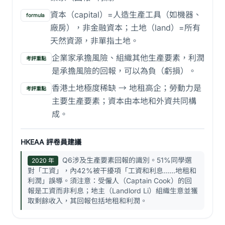
資本（capital）=人造生產工具（如機器、
formula
廠房），非金融資本；土地（land）=所有
天然資源，非單指土地。
企業家承擔風險、組織其他生產要素，利潤
考評重點
是承擔風險的回報，可以為負（虧損）。
香港土地極度稀缺 → 地租高企；勞動力是
考評重點
主要生產要素；資本由本地和外資共同構
成。
HKEAA 評卷員建議
Q6涉及生產要素回報的識別。51%同學選
2020 年
對「工資」，內42%被干擾項「工資和利息......地租和
利潤」誤導。須注意：受僱人（Captain Cook）的回
報是工資而非利息；地主（Landlord Li）組織生意並獲
取剩餘收入，其回報包括地租和利潤。