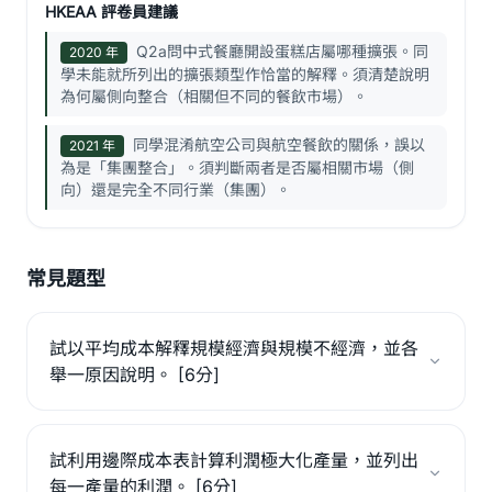
HKEAA 評卷員建議
Q2a問中式餐廳開設蛋糕店屬哪種擴張。同
2020 年
學未能就所列出的擴張類型作恰當的解釋。須清楚說明
為何屬側向整合（相關但不同的餐飲市場）。
同學混淆航空公司與航空餐飲的關係，誤以
2021 年
為是「集團整合」。須判斷兩者是否屬相關市場（側
向）還是完全不同行業（集團）。
常見題型
試以平均成本解釋規模經濟與規模不經濟，並各
舉一原因說明。 [6分]
試利用邊際成本表計算利潤極大化產量，並列出
每一產量的利潤。 [6分]