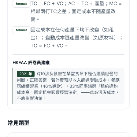
TC = FC + VC；AC = TC ÷ 產量；MC =
formula
相鄰兩行TC之差；固定成本不隨產量改
變。
固定成本在任何產量下均不改變（如租
formula
金）；變動成本隨產量改變（如原材料）；
TC = FC + VC。
HKEAA 評卷員建議
Q10涉及餐廳在禁堂食令下是否繼續經營的
2021 年
判斷。正確答案：若外賣預期收入超過變動成本，餐廳
應繼續營業（46%選對）。33%同學錯選「租約違約
成本高，固定租金影響經營決定」——此為沉沒成本，
不應影響決策。
常見題型