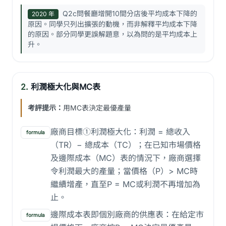
Q2c問餐廳增開10間分店後平均成本下降的
2020 年
原因。同學只列出擴張的動機，而非解釋平均成本下降
的原因。部分同學更誤解題意，以為問的是平均成本上
升。
2.
利潤極大化與MC表
考評提示：
用MC表決定最優產量
廠商目標①利潤極大化：利潤 = 總收入
formula
（TR）− 總成本（TC）；在已知市場價格
及邊際成本（MC）表的情況下，廠商選擇
令利潤最大的產量；當價格（P）> MC時
繼續增產，直至P = MC或利潤不再增加為
止。
邊際成本表即個別廠商的供應表：在給定市
formula