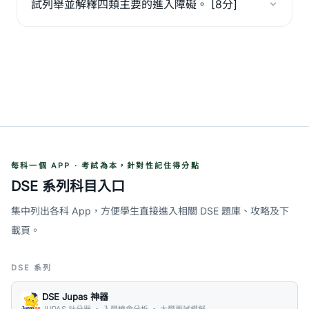
試列舉並解釋四類主要的進入障礙。 [8分]
每科一個 APP · 考試為本，針對性記住得分點
DSE 系列科目入口
集中列出各科 App，方便學生直接進入相關 DSE 題庫、攻略及下
載頁。
DSE 系列
DSE Jupas 神器
JUPAS 計分器 ・ 入學機會分析 ・ 大學面試模擬