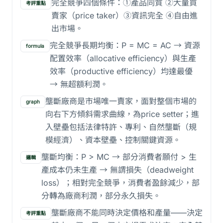
完全競爭四個條件：①產品同質 ②大量買
考評重點
賣家（price taker）③資訊完全 ④自由進
出市場。
完全競爭長期均衡：P = MC = AC → 資源
formula
配置效率（allocative efficiency）與生產
效率（productive efficiency）均達最優
→ 無超額利潤。
壟斷廠商是市場唯一賣家，面對整個市場的
graph
向右下方傾斜需求曲線，為price setter；進
入壁壘包括法律特許、專利、自然壟斷（規
模經濟）、資本壁壘、控制關鍵資源。
壟斷均衡：P > MC → 部分消費者願付 > 生
邏輯
產成本仍未生產 → 無謂損失（deadweight
loss）；相對完全競爭，消費者盈餘減少，部
分轉為廠商利潤，部分永久損失。
壟斷廠商不能同時決定價格和產量——決定
考評重點