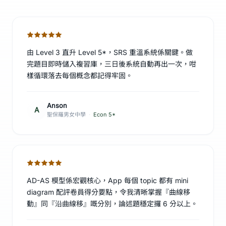
由 Level 3 直升 Level 5*，SRS 重溫系統係關鍵。做
完題目即時儲入複習庫，三日後系統自動再出一次，咁
樣循環落去每個概念都記得牢固。
Anson
A
聖保羅男女中學
·
Econ 5*
AD-AS 模型係宏觀核心，App 每個 topic 都有 mini
diagram 配評卷員得分要點，令我清晰掌握『曲線移
動』同『沿曲線移』嘅分別，論述題穩定攞 6 分以上。