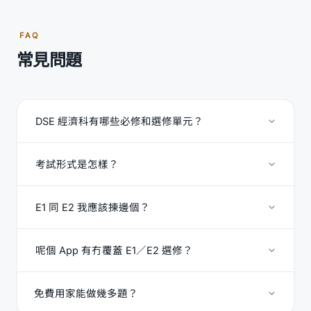
FAQ
常見問題
DSE 經濟科有哪些必修和選修單元？
考試形式是怎樣？
E1 同 E2 我應該揀邊個？
呢個 App 有冇覆蓋 E1／E2 選修？
免費用家能做幾多題？