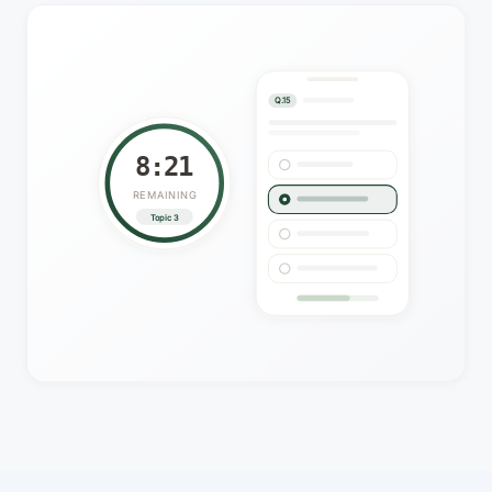
Q.15
8:20
REMAINING
Topic 3