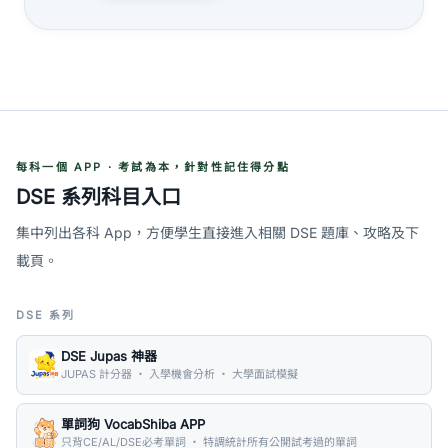
每科一個 APP · 考試為本，針對性記住得分點
DSE 系列科目入口
集中列出各科 App，方便學生直接進入相關 DSE 題庫、攻略及下
載頁。
DSE 系列
DSE Jupas 神器
JUPAS 計分器 ・ 入學機會分析 ・ 大學面試模擬
單詞狗 VocabShiba APP
只背CE/AL/DSE必考單詞 ・ 特調統計所有公開試考過的單詞