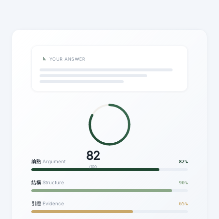
YOUR ANSWER
82
論點
Argument
82%
/100
結構
Structure
90%
引證
Evidence
65%