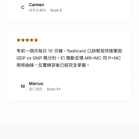
Carmen
C
拔萃女書院
·
Econ 5
考前一個月每日 10 分鐘，flashcard 口訣幫我快速鞏固
GDP vs GNP 嘅分別。E1 壟斷定價 MR=MC 同 P=MC
兩條曲線，反覆練習後已經完全掌握。
Marcus
M
皇仁書院
·
Econ 5*