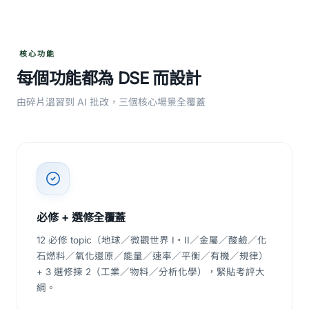
核心功能
每個功能都為 DSE 而設計
由碎片溫習到 AI 批改，三個核心場景全覆蓋
必修 + 選修全覆蓋
12 必修 topic（地球／微觀世界 I・II／金屬／酸鹼／化
石燃料／氧化還原／能量／速率／平衡／有機／規律）
+ 3 選修揀 2（工業／物料／分析化學），緊貼考評大
綱。