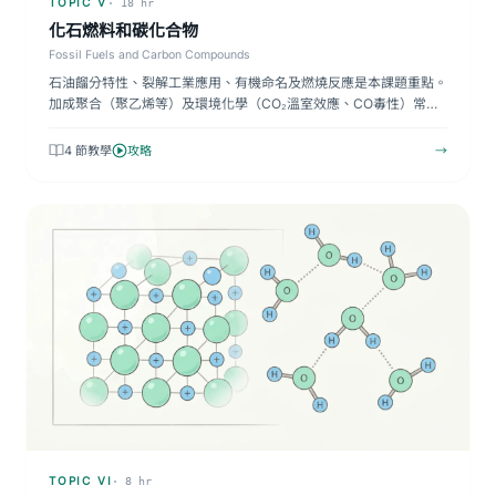
TOPIC V
· 18 hr
化石燃料和碳化合物
Fossil Fuels and Carbon Compounds
石油餾分特性、裂解工業應用、有機命名及燃燒反應是本課題重點。
加成聚合（聚乙烯等）及環境化學（CO₂溫室效應、CO毒性）常…
4 節教學
攻略
→
TOPIC VI
· 8 hr