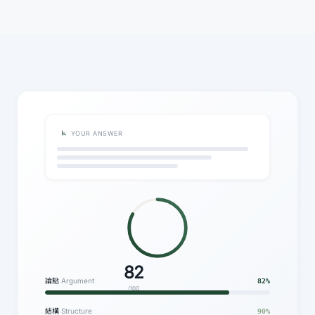
YOUR ANSWER
82
論點
Argument
82%
/100
結構
Structure
90%