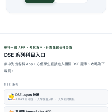
每科一個 APP · 考試為本，針對性記住得分點
DSE 系列科目入口
集中列出各科 App，方便學生直接進入相關 DSE 題庫、攻略及下
載頁。
DSE 系列
DSE Jupas 神器
JUPAS 計分器 ・ 入學機會分析 ・ 大學面試模擬
單詞狗 VocabShiba APP