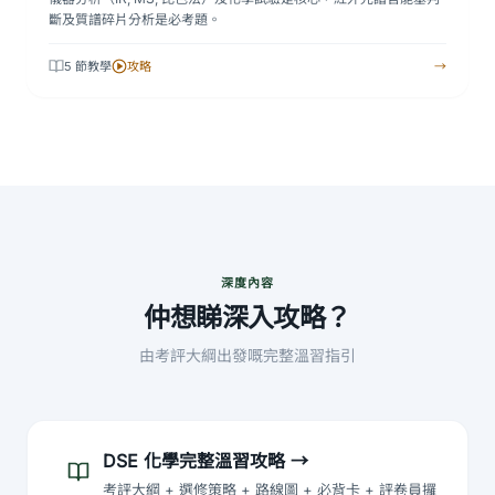
斷及質譜碎片分析是必考題。
5 節教學
攻略
→
深度內容
仲想睇深入攻略？
由考評大綱出發嘅完整溫習指引
DSE 化學完整溫習攻略
→
考評大綱 + 選修策略 + 路線圖 + 必背卡 + 評卷員攞