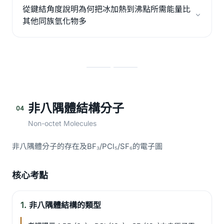
從鍵結角度說明為何把冰加熱到沸點所需能量比
其他同族氫化物多
非八隅體結構分子
04
Non-octet Molecules
非八隅體分子的存在及BF₃/PCl₅/SF₆的電子圖
核心考點
1.
非八隅體結構的類型