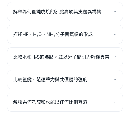
解釋為何直鏈戊烷的沸點高於其支鏈異構物
描述HF、H₂O、NH₃分子間氫鍵的形成
比較水和H₂S的沸點，並以分子間引力解釋異常
比較氫鍵、范德華力與共價鍵的強度
解釋為何乙醇和水能以任何比例互溶