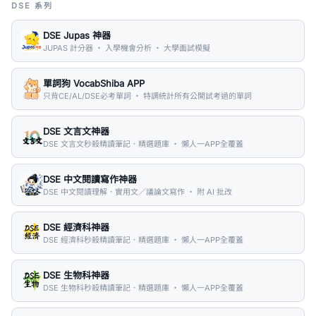
DSE 系列
DSE Jupas 神器
JUPAS 計分器 ・ 入學機會分析 ・ 大學面試模擬
單詞狗 VocabShiba APP
只背CE/AL/DSE必考單詞 ・ 特調統計所有公開試考過的單詞
DSE 文言文神器
DSE 文言文秒殺精讀筆記．精選題庫 ・ 懶人一APP全覆蓋
DSE 中文閱讀寫作神器
DSE 中文閱讀理解．實用文／議論文寫作 ・ 附 AI 批改
DSE 經濟科神器
DSE 經濟科秒殺精讀筆記．精選題庫 ・ 懶人一APP全覆蓋
DSE 生物科神器
DSE 生物科秒殺精讀筆記．精選題庫 ・ 懶人一APP全覆蓋