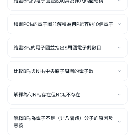
繪畫BF₃的電子圖並說明其為非八隅體結構
繪畫PCl₅的電子圖並解釋為何P能容納10個電子
繪畫SF₆的電子圖並指出S周圍電子對數目
比較BF₃與NH₃中央原子周圍的電子數
解釋為何NF₃存在但NCl₅不存在
解釋BF₃為電子不足（非八隅體）分子的原因及
意義