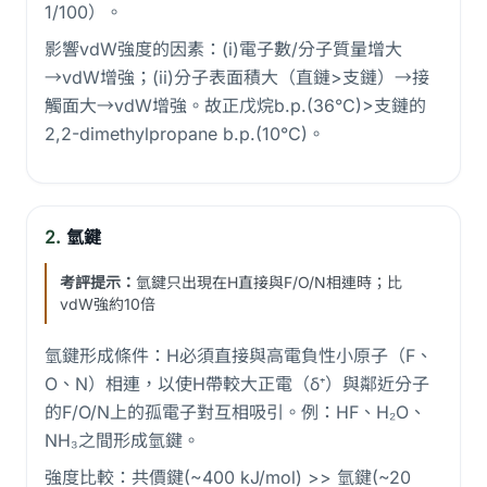
1/100）。
影響vdW強度的因素：(i)電子數/分子質量增大
→vdW增強；(ii)分子表面積大（直鏈>支鏈）→接
觸面大→vdW增強。故正戊烷b.p.(36°C)>支鏈的
2,2-dimethylpropane b.p.(10°C)。
2.
氫鍵
考評提示：
氫鍵只出現在H直接與F/O/N相連時；比
vdW強約10倍
氫鍵形成條件：H必須直接與高電負性小原子（F、
O、N）相連，以使H帶較大正電（δ⁺）與鄰近分子
的F/O/N上的孤電子對互相吸引。例：HF、H₂O、
NH₃之間形成氫鍵。
強度比較：共價鍵(~400 kJ/mol) >> 氫鍵(~20