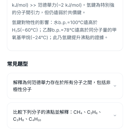
kJ/mol) >> 范德華力(~2 kJ/mol)。氫鍵為特別強
的分子間引力，但仍遠弱於共價鍵。
氫鍵對物性的影響：水b.p.=100°C遠高於
H₂S(−60°C)；乙醇b.p.=78°C遠高於同分子量的甲
氧基甲烷(−24°C)；此乃氫鍵提升沸點的證據。
常見題型
解釋為何范德華力存在於所有分子之間，包括非
極性分子
比較下列分子的沸點並解釋：CH₄、C₂H₆、
C₃H₈、C₄H₁₀