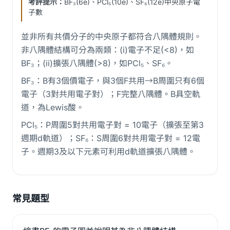
考評提示：
BF₃(6e)、PCl₅(10e)、SF₆(12e)中央原子電
子數
並非所有共價分子的中央原子都符合八隅體規則。
非八隅體結構可分為兩類：(i)電子不足(<8)，如
BF₃；(ii)擴張八隅體(>8)，如PCl₅、SF₆。
BF₃：B有3個價電子，與3個F共用→B周圍只有6個
電子（3對共用電子對）；F完整八隅體。B具空軌
道，為Lewis酸。
PCl₅：P周圍5對共用電子對 = 10電子（擴張至第3
週期d軌道）；SF₆：S周圍6對共用電子對 = 12電
子。週期3及以下元素可利用d軌道擴張八隅體。
常見題型