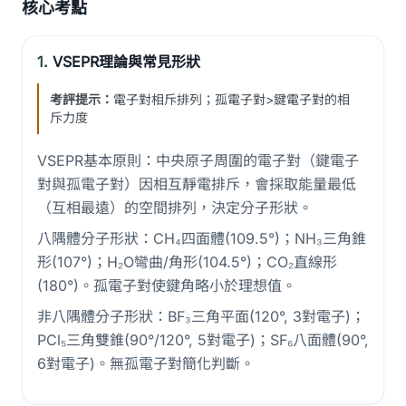
核心考點
1.
VSEPR理論與常見形狀
考評提示：
電子對相斥排列；孤電子對>鍵電子對的相
斥力度
VSEPR基本原則：中央原子周圍的電子對（鍵電子
對與孤電子對）因相互靜電排斥，會採取能量最低
（互相最遠）的空間排列，決定分子形狀。
八隅體分子形狀：CH₄四面體(109.5°)；NH₃三角錐
形(107°)；H₂O彎曲/角形(104.5°)；CO₂直線形
(180°)。孤電子對使鍵角略小於理想值。
非八隅體分子形狀：BF₃三角平面(120°, 3對電子)；
PCl₅三角雙錐(90°/120°, 5對電子)；SF₆八面體(90°,
6對電子)。無孤電子對簡化判斷。