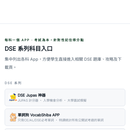
每科一個 APP · 考試為本，針對性記住得分點
DSE 系列科目入口
集中列出各科 App，方便學生直接進入相關 DSE 題庫、攻略及下
載頁。
DSE 系列
DSE Jupas 神器
JUPAS 計分器 ・ 入學機會分析 ・ 大學面試模擬
單詞狗 VocabShiba APP
只背CE/AL/DSE必考單詞 ・ 特調統計所有公開試考過的單詞