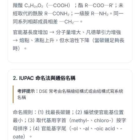
羧酸 CₙH₂ₙO₂（─COOH）；酯 R─COO─R′；未
經取代的酰胺 R─CONH₂；一級胺 R─NH₂。同一
同系列相鄰成員相差 ─CH₂─。
官能基長度增加 → 分子量增大、凡德華引力增強
→ 熔點、沸點上升，但水溶性下降（當碳鏈足夠長
時）。
2.
IUPAC 命名法與通俗名稱
考評提示：
DSE 常考由名稱繪結構式或由結構式寫系統
名稱
命名規則：(1) 找最長碳鏈；(2) 編號使官能基位置
最小；(3) 取代基用字首（methyl-、chloro-）按字
母排序；(4) 官能基字尾（-ol、-al、-oic acid、-
oate）。