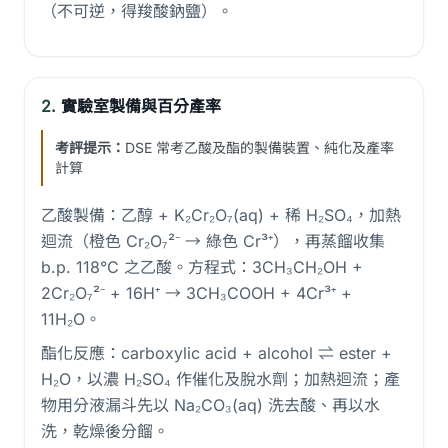
（不可逆，得羧酸鈉鹽）。
2.
實驗室製備與百分產率
考評提示：
DSE 常考乙酸及酯的製備裝置、純化及產率
計算
乙酸製備：乙醇 + K₂Cr₂O₇(aq) + 稀 H₂SO₄，加熱
迴流（橙色 Cr₂O₇²⁻ → 綠色 Cr³⁺），再蒸餾收集
b.p. 118°C 之乙酸。方程式：3CH₃CH₂OH +
2Cr₂O₇²⁻ + 16H⁺ → 3CH₃COOH + 4Cr³⁺ +
11H₂O。
酯化反應：carboxylic acid + alcohol ⇌ ester +
H₂O，以濃 H₂SO₄ 作催化及脫水劑；加熱迴流；產
物用分液漏斗先以 Na₂CO₃(aq) 洗去酸、再以水
洗，乾燥後分餾。