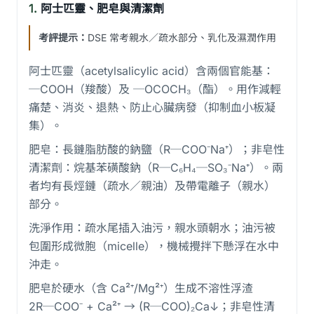
1.
阿士匹靈、肥皂與清潔劑
考評提示：
DSE 常考親水／疏水部分、乳化及濕潤作用
阿士匹靈（acetylsalicylic acid）含兩個官能基：
─COOH（羧酸）及 ─OCOCH₃（酯）。用作減輕
痛楚、消炎、退熱、防止心臟病發（抑制血小板凝
集）。
肥皂：長鏈脂肪酸的鈉鹽（R─COO⁻Na⁺）；非皂性
清潔劑：烷基苯磺酸鈉（R─C₆H₄─SO₃⁻Na⁺）。兩
者均有長烴鏈（疏水／親油）及帶電離子（親水）
部分。
洗淨作用：疏水尾插入油污，親水頭朝水；油污被
包圍形成微胞（micelle），機械攪拌下懸浮在水中
沖走。
肥皂於硬水（含 Ca²⁺/Mg²⁺）生成不溶性浮渣
2R─COO⁻ + Ca²⁺ → (R─COO)₂Ca↓；非皂性清