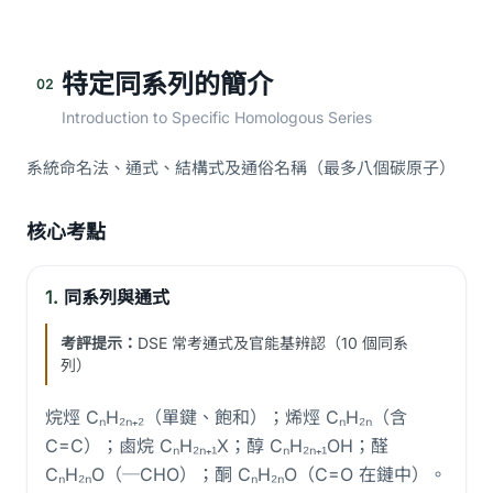
特定同系列的簡介
02
Introduction to Specific Homologous Series
系統命名法、通式、結構式及通俗名稱（最多八個碳原子）
核心考點
1.
同系列與通式
考評提示：
DSE 常考通式及官能基辨認（10 個同系
列）
烷烴 CₙH₂ₙ₊₂（單鍵、飽和）；烯烴 CₙH₂ₙ（含
C=C）；鹵烷 CₙH₂ₙ₊₁X；醇 CₙH₂ₙ₊₁OH；醛
CₙH₂ₙO（─CHO）；酮 CₙH₂ₙO（C=O 在鏈中）。