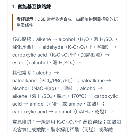
1.
官能基互換路線
考評提示：
DSE 常考多步合成：由起始物到目標物的試
劑及條件
核心路線：alkene → alcohol（H₂O，濃 H₂SO₄，
催化水合）→ aldehyde（K₂Cr₂O₇/H⁺，蒸餾）→
carboxylic acid（K₂Cr₂O₇/H⁺，加熱迴流）→
ester（+alcohol，濃 H₂SO₄）。
其他常考：alcohol →
haloalkane（PCl₃/PBr₃/PI₃）；haloalkane →
alcohol（NaOH(aq)，加熱）；alcohol →
alkene（濃 H₂SO₄，脫水，170°C）；carboxylic
acid → amide（+NH₃ 或 amine，加熱）；
carboxylic acid → alcohol（LiAlH₄，乾醚）。
常見陷阱：一級醇用 K₂Cr₂O₇/H⁺ 蒸餾得醛；加熱迴
流會氧化成羧酸。酯水解用稀酸（可逆）或稀鹼