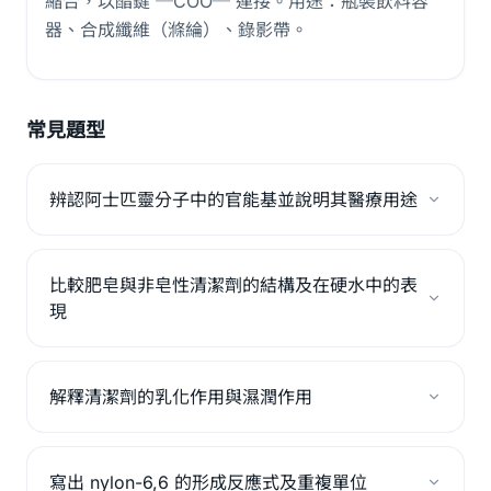
縮合，以酯鍵 ─COO─ 連接。用途：瓶裝飲料容
器、合成纖維（滌綸）、錄影帶。
常見題型
辨認阿士匹靈分子中的官能基並說明其醫療用途
比較肥皂與非皂性清潔劑的結構及在硬水中的表
現
解釋清潔劑的乳化作用與濕潤作用
寫出 nylon-6,6 的形成反應式及重複單位