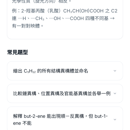
光學性質（旋光方向）相反。
例：2-羥基丙酸（乳酸）CH₃CH(OH)COOH 之 C2
連 ─H、─CH₃、─OH、─COOH 四種不同基 →
有一對對映體。
常見題型
繪出 C₅H₁₂ 的所有結構異構體並命名
比較鏈異構、位置異構及官能基異構並各舉一例
解釋 but-2-ene 能出現順－反異構，但 but-1-
ene 不能