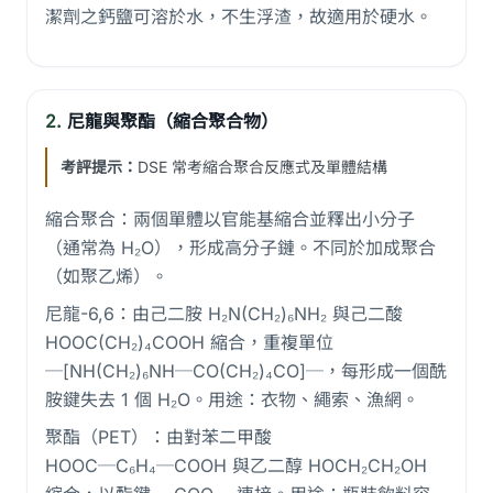
潔劑之鈣鹽可溶於水，不生浮渣，故適用於硬水。
2.
尼龍與聚酯（縮合聚合物）
考評提示：
DSE 常考縮合聚合反應式及單體結構
縮合聚合：兩個單體以官能基縮合並釋出小分子
（通常為 H₂O），形成高分子鏈。不同於加成聚合
（如聚乙烯）。
尼龍-6,6：由己二胺 H₂N(CH₂)₆NH₂ 與己二酸
HOOC(CH₂)₄COOH 縮合，重複單位
─[NH(CH₂)₆NH─CO(CH₂)₄CO]─，每形成一個酰
胺鍵失去 1 個 H₂O。用途：衣物、繩索、漁網。
聚酯（PET）：由對苯二甲酸
HOOC─C₆H₄─COOH 與乙二醇 HOCH₂CH₂OH