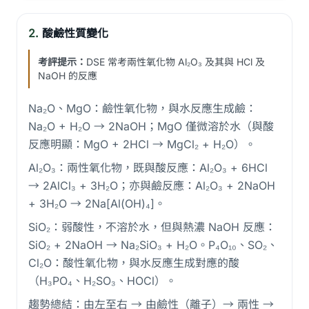
2.
酸鹼性質變化
考評提示：
DSE 常考兩性氧化物 Al₂O₃ 及其與 HCl 及
NaOH 的反應
Na₂O、MgO：鹼性氧化物，與水反應生成鹼：
Na₂O + H₂O → 2NaOH；MgO 僅微溶於水（與酸
反應明顯：MgO + 2HCl → MgCl₂ + H₂O）。
Al₂O₃：兩性氧化物，既與酸反應：Al₂O₃ + 6HCl
→ 2AlCl₃ + 3H₂O；亦與鹼反應：Al₂O₃ + 2NaOH
+ 3H₂O → 2Na[Al(OH)₄]。
SiO₂：弱酸性，不溶於水，但與熱濃 NaOH 反應：
SiO₂ + 2NaOH → Na₂SiO₃ + H₂O。P₄O₁₀、SO₂、
Cl₂O：酸性氧化物，與水反應生成對應的酸
（H₃PO₄、H₂SO₃、HOCl）。
趨勢總結：由左至右 → 由鹼性（離子）→ 兩性 →