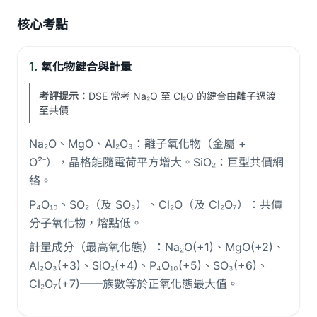
核心考點
1.
氧化物鍵合與計量
考評提示：
DSE 常考 Na₂O 至 Cl₂O 的鍵合由離子過渡
至共價
Na₂O、MgO、Al₂O₃：離子氧化物（金屬 +
O²⁻），晶格能隨電荷平方增大。SiO₂：巨型共價網
絡。
P₄O₁₀、SO₂（及 SO₃）、Cl₂O（及 Cl₂O₇）：共價
分子氧化物，熔點低。
計量成分（最高氧化態）：Na₂O(+1)、MgO(+2)、
Al₂O₃(+3)、SiO₂(+4)、P₄O₁₀(+5)、SO₃(+6)、
Cl₂O₇(+7)——族數等於正氧化態最大值。