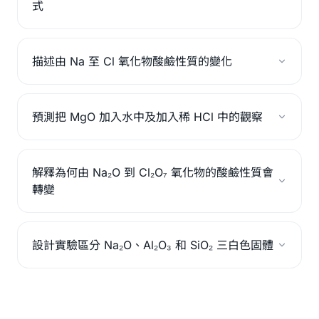
式
描述由 Na 至 Cl 氧化物酸鹼性質的變化
預測把 MgO 加入水中及加入稀 HCl 中的觀察
解釋為何由 Na₂O 到 Cl₂O₇ 氧化物的酸鹼性質會
轉變
設計實驗區分 Na₂O、Al₂O₃ 和 SiO₂ 三白色固體