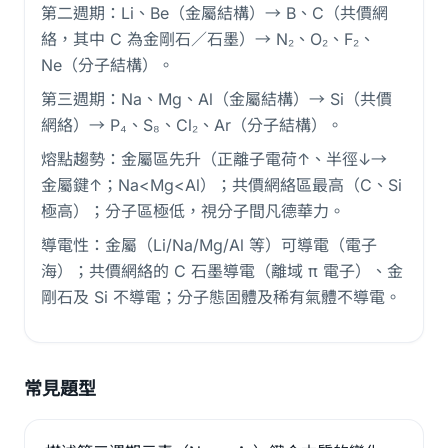
第二週期：Li、Be（金屬結構）→ B、C（共價網
絡，其中 C 為金剛石／石墨）→ N₂、O₂、F₂、
Ne（分子結構）。
第三週期：Na、Mg、Al（金屬結構）→ Si（共價
網絡）→ P₄、S₈、Cl₂、Ar（分子結構）。
熔點趨勢：金屬區先升（正離子電荷↑、半徑↓→
金屬鍵↑；Na<Mg<Al）；共價網絡區最高（C、Si
極高）；分子區極低，視分子間凡德華力。
導電性：金屬（Li/Na/Mg/Al 等）可導電（電子
海）；共價網絡的 C 石墨導電（離域 π 電子）、金
剛石及 Si 不導電；分子態固體及稀有氣體不導電。
常見題型