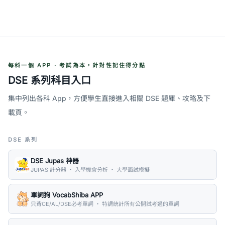
每科一個 APP · 考試為本，針對性記住得分點
DSE 系列科目入口
集中列出各科 App，方便學生直接進入相關 DSE 題庫、攻略及下
載頁。
DSE 系列
DSE Jupas 神器
JUPAS 計分器 ・ 入學機會分析 ・ 大學面試模擬
單詞狗 VocabShiba APP
只背CE/AL/DSE必考單詞 ・ 特調統計所有公開試考過的單詞