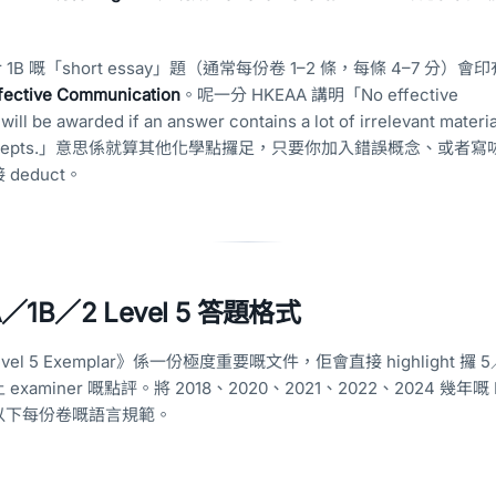
1B 嘅「short essay」題（通常每份卷 1–2 條，每條 4–7 分）會
fective Communication
。呢一分 HKEAA 講明「No effective
ll be awarded if an answer contains a lot of irrelevant materia
ry concepts.」意思係就算其他化學點攞足，只要你加入錯誤概念、或者
deduct。
A／1B／2 Level 5 答題格式
el 5 Exemplar》係一份極度重要嘅文件，佢會直接 highlight 攞 5
miner 嘅點評。將 2018、2020、2021、2022、2024 幾年嘅 E
以下每份卷嘅語言規範。