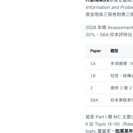
Framework
本身定義嘅
Information and Probl
度並唔係三張卷對應三個
2026 年嘅 Assess
20%，SBA 校本評核
Paper
題型
1A
多項選擇（
1B
短答、結構
2
選修 3 選
SBA
校本實驗表
留意 Part I 嘅 MC 主要出 
II 出 Topic IX–XII（
topic 覆蓋率，
如果某年 