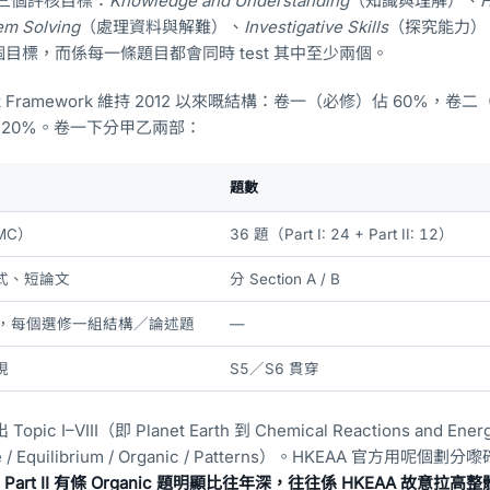
三個評核目標：
Knowledge and Understanding
（知識與理解）、
H
em Solving
（處理資料與解難）、
Investigative Skills
（探究能力）
目標，而係每一條題目都會同時 test 其中至少兩個。
ment Framework 維持 2012 以來嘅結構：卷一（必修）佔 60%，卷
佔 20%。卷一下分甲乙兩部：
題數
MC）
36 題（Part I: 24 + Part II: 12）
式、短論文
分 Section A / B
 2，每個選修一組結構／論述題
—
現
S5／S6 貫穿
Topic I–VIII（即 Planet Earth 到 Chemical Reactions and Ene
Rate / Equilibrium / Organic / Patterns）。HKEAA 官方用呢個劃
Part II 有條 Organic 題明顯比往年深，往往係 HKEAA 故意拉