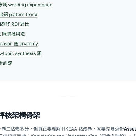
wording expectation
題 pattern trend
個選修 ROI 對比
let 嘅隱藏用法
eason 題 anatomy
opic synthesis 題
針對訓練
 評核架構骨架
卷二佔幾多分，但真正要理解 HKEAA 點改卷，就要先睇返份
Asse