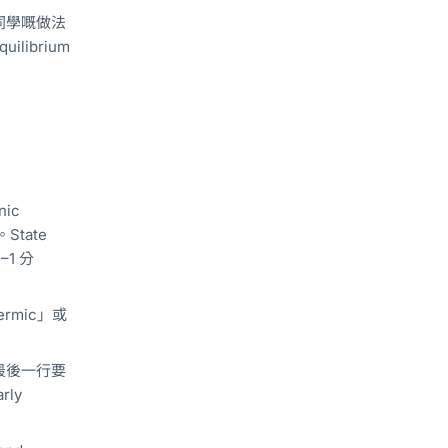
5 同學嘅做法
librium
nic
。State
5–1 分
ermic」或
），最後一行要
rly