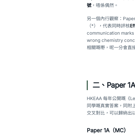
號
，唔係偶然。
另一個內行觀察：Paper 
（*），代表同時評核
Ef
communication marks wi
wrong chemist
相關嘅嘢，呢一分會直接 
二、Paper 1
HKEAA 每年公開嘅《Lev
同學嘅真實答案，同附上 exa
交叉對比，可以歸納出
Paper 1A（MC）