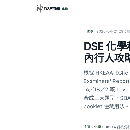
DSE神器
化學
·
化學
2026-04-21
28 分
DSE 化學
內行人攻
根據 HKEAA《Chemi
Examiners' Repo
1A／1B／2 嘅 Lev
合成三大題型、SBA w
booklet 隱藏用法。
主頁
化學
HKEAA 評核分