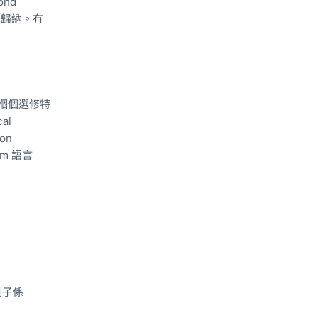
ond
 比較／歸納。冇
你用嗰個選修特
al
ion
hem 語言
例子係