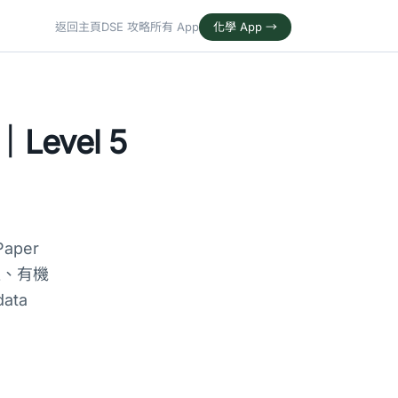
返回主頁
DSE 攻略
所有 App
化學 App →
evel 5
Paper
分位、有機
ata