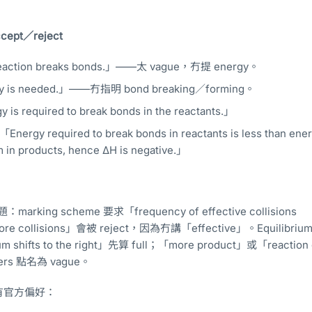
pt／reject
action breaks bonds.」——太 vague，冇提 energy。
 is needed.」——冇指明 bond breaking／forming。
is required to break bonds in the reactants.」
Energy required to break bonds in reactants is less than ene
 in products, hence ΔH is negative.」
rking scheme 要求「frequency of effective collisions
e collisions」會被 reject，因為冇講「effective」。Equilibri
rium shifts to the right」先算 full；「more product」或「reaction
ers 點名為 vague。
有官方偏好：