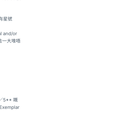
印有星號
l and/or
寫咗一大堆唔
／5** 嘅
xemplar