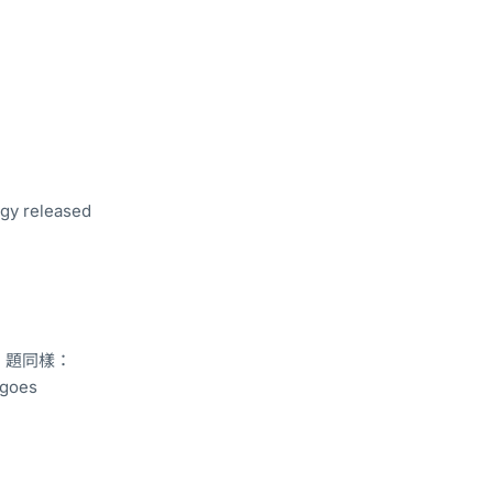
rgy released
um 題同樣：
 goes