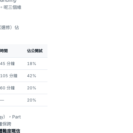
andling
。呢三個維
二（選修）佔
時間
佔公開試
45 分鐘
18%
105 分鐘
42%
60 分鐘
20%
—
20%
rgy），Part
分嚟確保跨
高整體難度嘅信