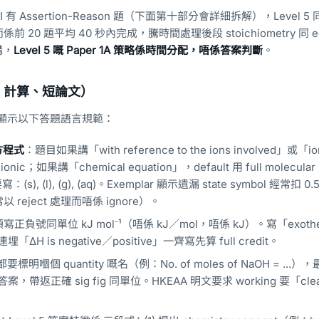
II 有 Assertion-Reason 題（下面第十部分會詳細拆解），Level 
0 題平均 40 秒內完成，騰時間處理後段 stoichiometry 同 equi
講，
Level 5 嘅 Paper 1A 策略係時間分配，唔係答案判斷
。
構式、計算、短論文）
r 反覆顯示以下答題語言規範：
方程式
：題目如果講「with reference to the ions involved」或「io
nic；如果講「chemical equation」，default 用 full molecular
要寫：(s), (l), (g), (aq)。Exemplar 顯示遺漏 state symbol 經常扣 0.
常以 reject 處理而唔係 ignore）。
寫正負號同單位 kJ mol⁻¹（唔係 kJ／mol，唔係 kJ）。寫「exoth
埋「ΔH is negative／positive」一齊寫先算 full credit。
標明嗰個 quantity 嘅名（例：No. of moles of NaOH = ...
ine 答案，帶返正確 sig fig 同單位。HKEAA 明文要求 working 要「clea