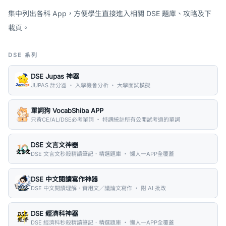
集中列出各科 App，方便學生直接進入相關 DSE 題庫、攻略及下
載頁。
DSE 系列
DSE Jupas 神器
JUPAS 計分器 ・ 入學機會分析 ・ 大學面試模擬
單詞狗 VocabShiba APP
只背CE/AL/DSE必考單詞 ・ 特調統計所有公開試考過的單詞
DSE 文言文神器
DSE 文言文秒殺精讀筆記．精選題庫 ・ 懶人一APP全覆蓋
DSE 中文閱讀寫作神器
DSE 中文閱讀理解．實用文／議論文寫作 ・ 附 AI 批改
DSE 經濟科神器
DSE 經濟科秒殺精讀筆記．精選題庫 ・ 懶人一APP全覆蓋