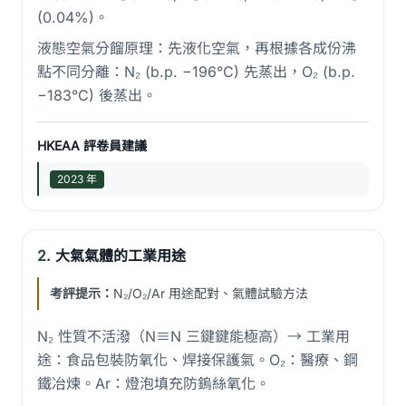
(0.04%)。
液態空氣分餾原理：先液化空氣，再根據各成份沸
點不同分離：N₂ (b.p. −196°C) 先蒸出，O₂ (b.p.
−183°C) 後蒸出。
HKEAA 評卷員建議
2023 年
2.
大氣氣體的工業用途
考評提示：
N₂/O₂/Ar 用途配對、氣體試驗方法
N₂ 性質不活潑（N≡N 三鍵鍵能極高）→ 工業用
途：食品包裝防氧化、焊接保護氣。O₂：醫療、鋼
鐵冶煉。Ar：燈泡填充防鎢絲氧化。