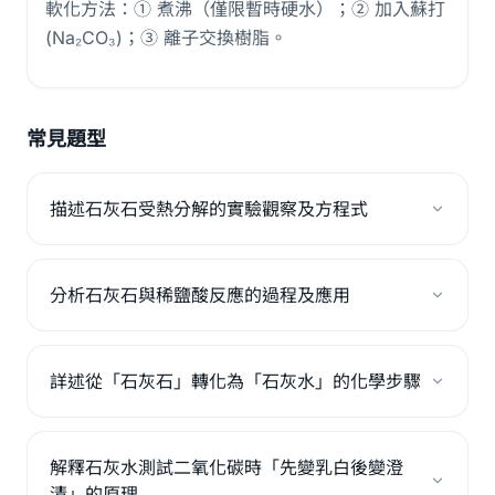
軟化方法：① 煮沸（僅限暫時硬水）；② 加入蘇打
(Na₂CO₃)；③ 離子交換樹脂。
常見題型
描述石灰石受熱分解的實驗觀察及方程式
分析石灰石與稀鹽酸反應的過程及應用
詳述從「石灰石」轉化為「石灰水」的化學步驟
解釋石灰水測試二氧化碳時「先變乳白後變澄
清」的原理