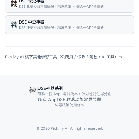
DSE 世史神器
DSE 世史秒殺精讀筆記．精選題庫 ・ 懶人一APP全覆蓋
DSE 中史神器
DSE 中史秒殺精讀筆記．精選題庫 ・ 懶人一APP全覆蓋
PickMy AI 旗下其他學習工具（公務員 / 保險 / 駕駛 / AI 工具）
→
DSE神器系列
每科一個 App · 考試為本，針對性記住得分點
所有 App
DSE 攻略
功能
常見問題
私隱政策
使用條款
© 2026 Pickmy AI. All rights reserved.