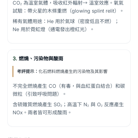
CO₂ 為溫室氣體，吸收紅外輻射→ 溫室效應。氧氣
試驗：帶火星的木條重燃（glowing splint relit）。
稀有氣體用途：He 用於氣球（密度低且不燃）；
Ne 用於霓虹燈（通電發出橙紅光）。
3.
燃燒、污染物與酸雨
考評提示：
化石燃料燃燒產生的污染物及其影響
不完全燃燒產生 CO（有毒，與血紅蛋白結合）和碳
微粒（引致呼吸問題）。
含硫雜質燃燒產生 SO₂；高溫下 N₂ 與 O₂ 反應產生
NOx。兩者皆可形成酸雨。