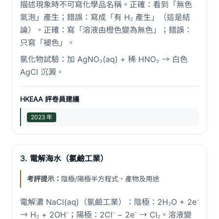
描述現象時不可寫化學品名稱。正確：看到「無色
氣泡」產生；錯誤：寫成「有 H₂ 產生」（這是結
論）。正確：寫「溶液由橙色變為無色」；錯誤：
只寫「褪色」。
氯化物試驗：加 AgNO₃(aq) + 稀 HNO₃ → 白色
AgCl 沉澱。
HKEAA 評卷員建議
2023 年
3.
電解海水（氯鹼工業）
考評提示：
陰極/陽極半方程式、產物及用途
電解濃 NaCl(aq)（氯鹼工業）：陰極：2H₂O + 2e⁻
→ H₂ + 2OH⁻；陽極：2Cl⁻ − 2e⁻ → Cl₂。溶液變