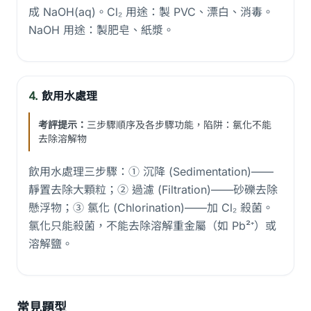
成 NaOH(aq)。Cl₂ 用途：製 PVC、漂白、消毒。
NaOH 用途：製肥皂、紙漿。
4.
飲用水處理
考評提示：
三步驟順序及各步驟功能，陷阱：氯化不能
去除溶解物
飲用水處理三步驟：① 沉降 (Sedimentation)——
靜置去除大顆粒；② 過濾 (Filtration)——砂礫去除
懸浮物；③ 氯化 (Chlorination)——加 Cl₂ 殺菌。
氯化只能殺菌，不能去除溶解重金屬（如 Pb²⁺）或
溶解鹽。
常見題型