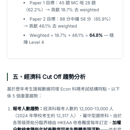
Paper 1 目標：45 題 MC 啱 28 題
（62.2%）→ 貢獻 18.7% 去 weighted
Paper 2 目標：88 分中攞 58 分（65.9%）
→ 貢獻 46.1% 去 weighted
Weighted = 18.7% + 46.1% =
64.8%
— 穩
陣 Level 4
五、經濟科 Cut Off 趨勢分析
基於歷年考生匯報數據同埋 Econ 科嘅考試結構特點，以下
係 5 個重要趨勢：
報考人數趨勢：
經濟科報考人數約 12,000-13,000 人
（2024 年學校考生約 12,317 人），屬中型選修科。由於
各等級原始分臨界線由 HKEAA 依卷難度每年訂定，
加權
分數線會隨每年試卷難度同考生整體表現浮動
——並冇官