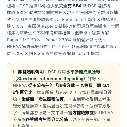
加權。DSE 經濟科係極少數完全
冇 SBA
嘅 DSE 選修科——
成績 100% 取決於公開試當日表現，冇任何校內分數可以補
救。坊間考生匯報數據顯示，Econ cut off 每年波動幅度可
達 3-6%，主因係 Paper 2 結構/論述題評分嘅主觀性，令同
樣能力嘅考生在不同年份可能相差一個等級。呢篇拆解
Paper 1 MC 30% + Paper 2 70% 嘅加權計算方法、
HKEAA 官方等級分佈、L1 至 5** 各等級嘅考生匯報估算分
數，以及 3 個 Econ 考生最常誤解嘅 cut off 概念。
📊 數據透明聲明：
DSE 採用
水平參照成績匯報
（Standards-referenced Reporting）
評級，
HKEAA
從不公布任何「加權分數 = 某等級」嘅 cut
off 百分比
。本文所有「Level X ≈ Y%」嘅加權分數
線，
全部屬「考生匯報估算」
，由補習社及網上考生
報分整理推算，僅供溫習設定目標參考，並非官方數
字、每年都會浮動。文中唯一
官方權威數據
係 HKEAA
公布嘅
各等級考生百分比分佈
（見下方第三節），請
以此為準。