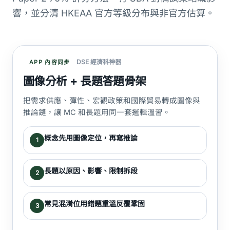
響，並分清 HKEAA 官方等級分布與非官方估算。
DSE 經濟科神器
APP 內容同步
圖像分析 + 長題答題骨架
把需求供應、彈性、宏觀政策和國際貿易轉成圖像與
推論鏈，讓 MC 和長題用同一套邏輯溫習。
概念先用圖像定位，再寫推論
1
長題以原因、影響、限制拆段
2
常見混淆位用錯題重溫反覆鞏固
3