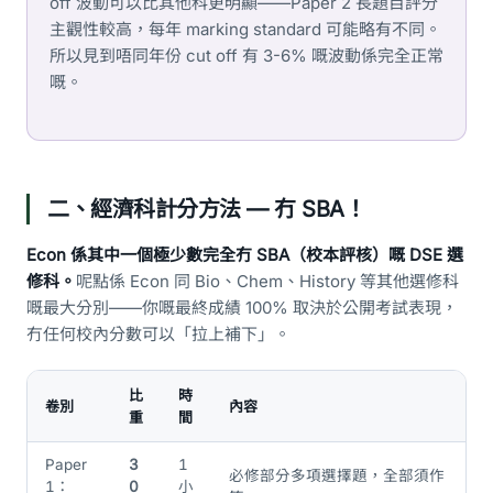
off 波動可以比其他科更明顯——Paper 2 長題目評分
主觀性較高，每年 marking standard 可能略有不同。
所以見到唔同年份 cut off 有 3-6% 嘅波動係完全正常
嘅。
二、經濟科計分方法 — 冇 SBA！
Econ 係其中一個極少數完全冇 SBA（校本評核）嘅 DSE 選
修科。
呢點係 Econ 同 Bio、Chem、History 等其他選修科
嘅最大分別——你嘅最終成績 100% 取決於公開考試表現，
冇任何校內分數可以「拉上補下」。
比
時
卷別
內容
重
間
Paper
3
1
必修部分多項選擇題，全部須作
1：
0
小