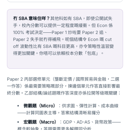
冇 SBA 意味住咩？
其他科如有 SBA，即使公開試失
手，校內分數可以提供一定程度嘅緩衝。但 Econ 係
100% 考試決定——Paper 1 炒咗要 Paper 2 追、
Paper 2 失手就冇得補飛。呢個結構令 Econ 嘅 cut
off 波動性比有 SBA 嘅科目更高，亦令策略性溫習變
得更加關鍵。你唔可以依賴校本分數「包底」。
Paper 2 丙部選修單元（壟斷定價 / 國際貿易與金融，二選
一作答）係最需要策略嘅部分，揀邊個單元作答直接影響最
終分數。乙部結構/論述題嘅作答深度亦係拉開等級嘅關鍵：
微觀題（Micro）
：供求圖、彈性計算、成本曲線
——計算同圖表主導，答案結構清晰易攞分
宏觀題（Macro）
：GDP、AD-AS、貨幣政策——
概念較抽象，答題需要更多解釋同分析