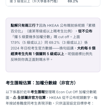
達 3 級或以上（升大學基本門檻）
69.2%
點解只有兩三行？
因為 HKEAA 公布嘅就係呢類「累積
百分比」（達某等級或以上嘅考生比例），
從不公布
「攞 5 級要幾多加權分數」嘅 cut off。上面
17.9%（5 級或以上）同 69.2%（3 級或以上）係
2024 年日校考生官方數據——換句話講，
大約每 6 個
經濟考生先有 1 個攞到 5 級或以上
，呢個達標比例先
反映到你真正面對嘅水平。
考生匯報估算：加權分數線（非官方）
以下係基於近年
考生匯報
整理嘅 Econ Cut Off 加權分數範
圍。
⚠️ 全部屬非官方估算
，HKEAA 從不公布呢類數字，每
年按試卷難度同考生表現浮動，只供溫習設定目標參考：