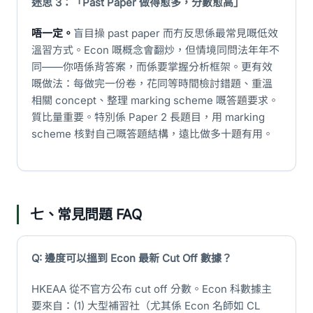
迷思 3：「Past Paper 做得愈多，分數愈高」
唔一定。
盲目操 past paper 而冇反思係最常見嘅低效
溫習方式。Econ 嘅概念會翻炒，但情境同問法年年不
同——你唔係背答案，而係要掌握分析框架。更有效
嘅做法：每做完一份卷，花同等時間檢討錯題、重溫
相關 concept、整理 marking scheme 嘅答題要求。
質比量重要。特別係 Paper 2 長題目，用 marking
scheme 核對自己嘅答題結構，遠比做多十題有用。
七、常見問題 FAQ
Q: 邊度可以搵到 Econ 最新 Cut Off 數據？
HKEAA 從不官方公布 cut off 分數。Econ 科數據主
要來自：(1) 大型補習社（尤其係 Econ 名師如 CL