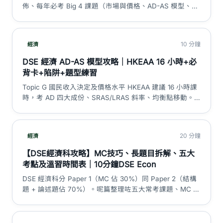
DSE 神器
佈、每年必考 Big 4 課題（市場與價格、AD-AS 模型、宏
觀經濟政策、國際貿易與金融）、Section B 選題策略、5
大計算題類型、主題式混合題趨勢、2026 溫習優先次
序。純統計分析，不含實際試題內容。
10 分鐘
經濟
DSE 經濟 AD-AS 模型攻略｜HKEAA 16 小時+必
背卡+陷阱+題型練習
Topic G 國民收入決定及價格水平 HKEAA 建議 16 小時課
時，考 AD 四大成份、SRAS/LRAS 斜率、均衡點移動。
本篇拆解 AD shift vs movement、潛在產出、demand-
pull/cost-push 通脹、multiplier 同 2019-2024 題型。
20 分鐘
經濟
【DSE經濟科攻略】MC技巧、長題目拆解、五大
考點及溫習時間表｜10分鐘DSE Econ
DSE 經濟科分 Paper 1（MC 佔 30%）同 Paper 2（結構
題 + 論述題佔 70%）。呢篇整理咗五大常考課題、MC 點
避陷阱、長題目答題框架同溫習時間表，以考評局官方資
料為準。