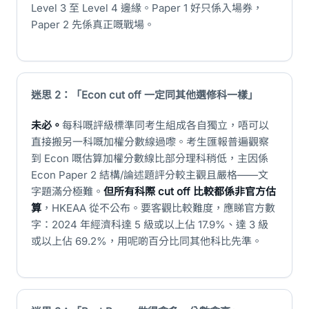
Level 3 至 Level 4 邊緣。Paper 1 好只係入場券，
Paper 2 先係真正嘅戰場。
迷思 2：「Econ cut off 一定同其他選修科一樣」
未必。
每科嘅評級標準同考生組成各自獨立，唔可以
直接搬另一科嘅加權分數線過嚟。考生匯報普遍觀察
到 Econ 嘅估算加權分數線比部分理科稍低，主因係
Econ Paper 2 結構/論述題評分較主觀且嚴格——文
字題滿分極難。
但所有科際 cut off 比較都係非官方估
算
，HKEAA 從不公布。要客觀比較難度，應睇官方數
字：2024 年經濟科達 5 級或以上佔 17.9%、達 3 級
或以上佔 69.2%，用呢啲百分比同其他科比先準。