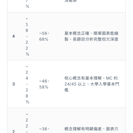
7
濟關係
%
~
1
8
~56-
基本概念正確、簡單圖表能繪
4
-
68%
製、長題目分析完整但欠深度
2
2
%
~
2
4
核心概念有基本理解、MC 約
~46-
3
-
24/45 以上、大學入學基本門
58%
2
檻
8
%
~
2
2
~36-
概念理解有明顯偏差、圖表只
2
-