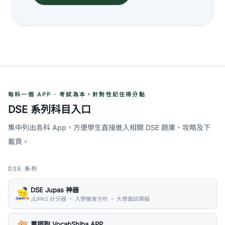
每科一個 APP · 考試為本，針對性記住得分點
DSE 系列科目入口
集中列出各科 App，方便學生直接進入相關 DSE 題庫、攻略及下
載頁。
DSE 系列
DSE Jupas 神器
JUPAS 計分器 ・ 入學機會分析 ・ 大學面試模擬
單詞狗 VocabShiba APP