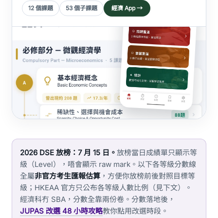
12 個課題
53 個子課題
經濟 App →
2026 DSE 放榜：7 月 15 日。
放榜當日成績單只顯示等
級（Level），唔會顯示 raw mark。以下各等級分數線
全屬
非官方考生匯報估算
，方便你放榜前後對照目標等
級；HKEAA 官方只公布各等級人數比例（見下文）。
經濟科冇 SBA，分數全靠兩份卷。分數落地後，
JUPAS 改選 48 小時攻略
教你點用改選時段。