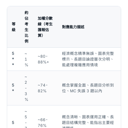
約
佔
加權分數
等
考
線（考生
對應能力描述
級
生
匯報估
比
算）
例
5
~
經濟概念精準無誤、圖表完整
~80-
*
1
標示、長題目論證層次分明、
88%+
*
%
能處理複雜應用情境
~
2
5
~74-
概念掌握全面、長題目分析到
-
*
82%
位、MC 失誤 3 題以內
3
%
~
5
概念清晰、圖表運用正確、長
~66-
5
-
題目結構完整、能指出主要經
76%