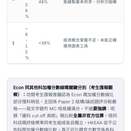
48%
能繪製基本供求、分析欠組織
2
6
%
~
8
-
經濟概念掌握不足、未能正確
1
<38%
1
運用圖表工具
2
%
Econ 同其他科加權分數線嘅關鍵分別（考生匯報觀
察）：
坊間考生匯報普遍認為 Econ 嘅加權分數線比
部分理科稍低，主因係 Paper 2 結構/論述題評分較嚴
格——寫文字題冇 MC 咁易攞滿分。不過
要強調
：呢
類「邊科 cut off 高啲」嘅比較
全屬非官方估算
，唔同
科目嘅評級標準同考生組成各自獨立，HKEAA 從不公
布科際加權分數線比較。真正可比嘅官方數字係各科