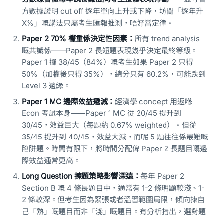
方數據證明 cut off 逐年單向上升或下降，坊間「逐年升
X%」嘅講法只屬考生匯報推測，唔好當定律。
Paper 2 70% 權重係決定性因素：
所有 trend analysis
嘅共識係——Paper 2 長短題表現幾乎決定最終等級。
Paper 1 攞 38/45（84%）嘅考生如果 Paper 2 只得
50%（加權後只得 35%），總分只有 60.2%，可能跌到
Level 3 邊緣。
Paper 1 MC 邊際效益遞減：
經濟學 concept 用返喺
Econ 考試本身——Paper 1 MC 從 20/45 提升到
30/45，效益巨大（每題約 0.67% weighted）。但從
35/45 提升到 40/45，效益大減，而呢 5 題往往係最難嘅
陷阱題。時間有限下，將時間分配俾 Paper 2 長題目嘅邊
際效益通常更高。
Long Question 揀題策略影響深遠：
每年 Paper 2
Section B 嘅 4 條長題目中，通常有 1-2 條明顯較淺、1-
2 條較深。但考生因為緊張或者溫習範圍局限，傾向揀自
己「熟」嘅題目而非「淺」嘅題目。有分析指出，選對題