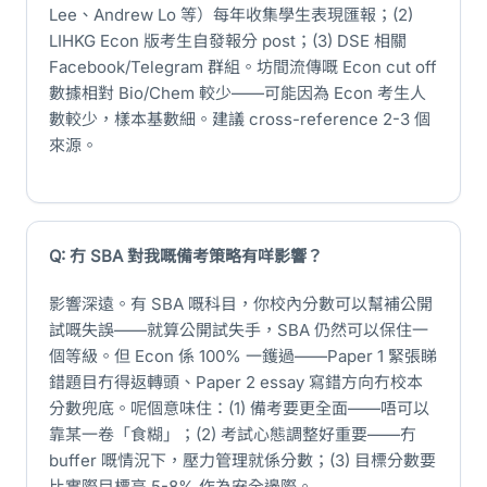
Lee、Andrew Lo 等）每年收集學生表現匯報；(2)
LIHKG Econ 版考生自發報分 post；(3) DSE 相關
Facebook/Telegram 群組。坊間流傳嘅 Econ cut off
數據相對 Bio/Chem 較少——可能因為 Econ 考生人
數較少，樣本基數細。建議 cross-reference 2-3 個
來源。
Q: 冇 SBA 對我嘅備考策略有咩影響？
影響深遠。有 SBA 嘅科目，你校內分數可以幫補公開
試嘅失誤——就算公開試失手，SBA 仍然可以保住一
個等級。但 Econ 係 100% 一鑊過——Paper 1 緊張睇
錯題目冇得返轉頭、Paper 2 essay 寫錯方向冇校本
分數兜底。呢個意味住：(1) 備考要更全面——唔可以
靠某一卷「食糊」；(2) 考試心態調整好重要——冇
buffer 嘅情況下，壓力管理就係分數；(3) 目標分數要
比實際目標高 5-8% 作為安全邊際。