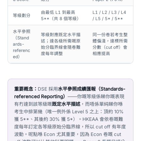
由最低 L1 到最高
L1 / L2 / L3 / L4
等級劃分
5**（共 8 個等級）
/ L5 / 5* / 5**
水平參照
等級對應既定水平描
同一份卷若考生整
（Stand
述；達各級所需嘅原
體偏淺，達標所需
ards-
始分臨界線會隨卷難
分數（cut off）會
referenc
度每年調整
相應提高
ed）
重要概念：
DSE 採用
水平參照成績匯報（Standards-
referenced Reporting）
——你嘅等級係睇你嘅表現
有冇達到該等級嘅
既定水平描述
，而唔係單純睇你喺
考生中排第幾（唯一例外係 Level 5 之上：頂約 10%
獲 5**、其後約 30% 獲 5*）。HKEAA 會依卷嘅難
度每年訂定各等級原始分臨界線，所以 cut off 有年度
波動。呢點喺 Econ 尤其重要，因為 Econ 卷嘅 cut