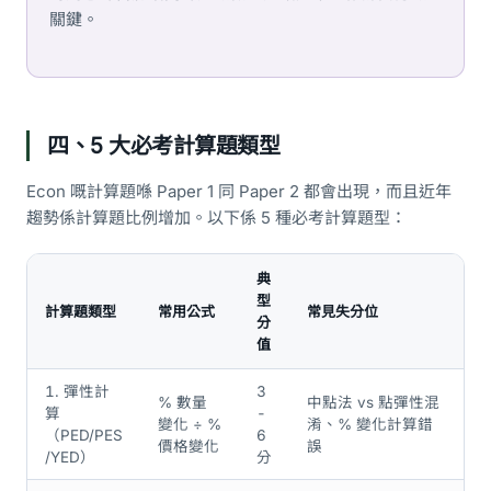
關鍵。
四、5 大必考計算題類型
Econ 嘅計算題喺 Paper 1 同 Paper 2 都會出現，而且近年
趨勢係計算題比例增加。以下係 5 種必考計算題型：
典
型
計算題類型
常用公式
常見失分位
分
值
1. 彈性計
3
% 數量
中點法 vs 點彈性混
算
-
變化 ÷ %
淆、% 變化計算錯
（PED/PES
6
價格變化
誤
/YED）
分