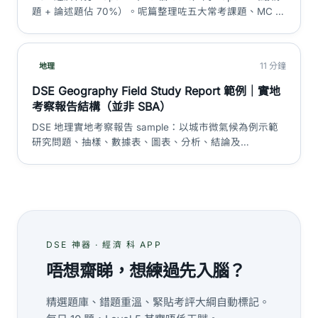
題 + 論述題佔 70%）。呢篇整理咗五大常考課題、MC 點
避陷阱、長題目答題框架同溫習時間表，以考評局官方資
料為準。
11 分鐘
地理
DSE Geography Field Study Report 範例｜實地
考察報告結構（並非 SBA）
DSE 地理實地考察報告 sample：以城市微氣候為例示範
研究問題、抽樣、數據表、圖表、分析、結論及
limitations。重要澄清：現行 Geography 並非 HKDSE
SBA 科目。
DSE 神器 · 經濟 科 APP
唔想齋睇，想練過先入腦？
精選題庫、錯題重溫、緊貼考評大綱自動標記。