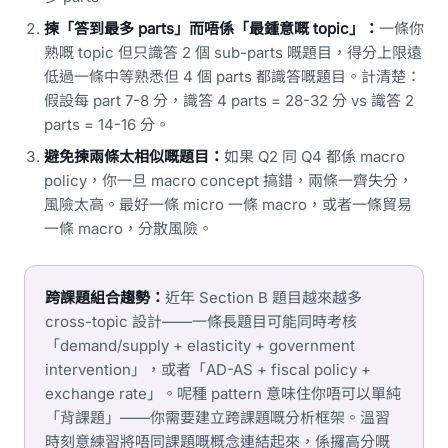
揀「答到最多 parts」而唔係「最鍾意嘅 topic」：
一條你
熟嘅 topic 但只識答 2 個 sub-parts 嘅題目，得分上限遠
低過一條中等熟悉但 4 個 parts 都識答嘅題目。計清楚：
假設每 part 7-8 分，識答 4 parts = 28-32 分 vs 識答 2
parts = 14-16 分。
避免揀兩條太相似嘅題目：
如果 Q2 同 Q4 都係 macro
policy，你一旦 macro concept 搞錯，兩條一齊失分，
風險太高。最好一條 micro 一條 macro，或者一條貿易
一條 macro，分散風險。
跨課題組合趨勢：
近年 Section B 題目越來越多
cross-topic 設計——一條長題目可能同時考核
「demand/supply + elasticity + government
intervention」，或者「AD-AS + fiscal policy +
exchange rate」。呢種 pattern 意味住你唔可以單純
「背課題」——你需要建立跨課題嘅分析框架。溫習
時刻意練習將唔同課題嘅概念連結起來，係攞高分嘅