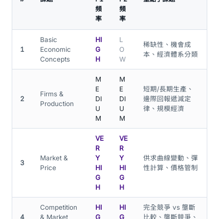
頻
頻
率
率
Basic
HI
L
稀缺性、機會成
1
Economic
G
O
本、經濟體系分類
Concepts
H
W
M
M
E
E
短期/長期生產、
Firms &
2
DI
DI
邊際回報遞減定
Production
U
U
律、規模經濟
M
M
VE
VE
R
R
Market &
Y
Y
供求曲線變動、彈
3
Price
HI
HI
性計算、價格管制
G
G
H
H
Competition
HI
HI
完全競爭 vs 壟斷
4
& Market
G
G
比較、壟斷競爭、