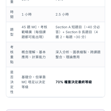
重
時
1 小時
2.5 小時
間
45 題 MC，考核
Section A 短題目（~40 分必
題
範疇廣（每個課
答）+ Section B 長題目（4
型
題都可能出現）
選 2，每題 ~30 分）
考
核
概念理解、基本
深入分析、圖表繪製、跨課題
重
應用、計算能力
整合、理論應用
點
是
否
基礎分，但單靠
決
MC 唔足以決定
70% 權重決定最終等級
定
等級
性