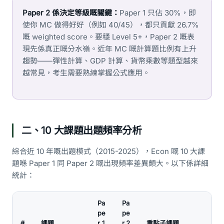
Paper 2 係決定等級嘅關鍵：
Paper 1 只佔 30%，即
使你 MC 做得好好（例如 40/45），都只貢獻 26.7%
嘅 weighted score。要穩 Level 5+，Paper 2 嘅表
現先係真正嘅分水嶺。近年 MC 嘅計算題比例有上升
趨勢——彈性計算、GDP 計算、貨幣乘數等題型越來
越常見，考生需要熟練掌握公式應用。
二、10 大課題出題頻率分析
綜合近 10 年嘅出題模式（2015-2025），Econ 嘅 10 大課
題喺 Paper 1 同 Paper 2 嘅出現頻率差異頗大。以下係詳細
統計：
Pa
Pa
pe
pe
#
課題
r 1
r 2
重點子課題