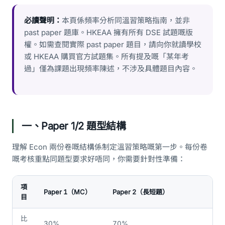
必讀聲明：
本頁係頻率分析同溫習策略指南，並非
past paper 題庫。HKEAA 擁有所有 DSE 試題嘅版
權。如需查閱實際 past paper 題目，請向你就讀學校
或 HKEAA 購買官方試題集。所有提及嘅「某年考
過」僅為課題出現頻率陳述，不涉及具體題目內容。
一、Paper 1/2 題型結構
理解 Econ 兩份卷嘅結構係制定溫習策略嘅第一步。每份卷
嘅考核重點同題型要求好唔同，你需要針對性準備：
項
Paper 1（MC）
Paper 2（長短題）
目
比
30%
70%