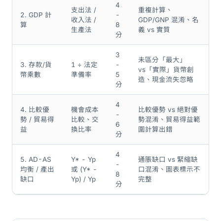
4
支出法 /
重複計算、
2. GDP 計
-
收入法 /
GDP/GNP 混淆、名
算
8
生產法
義 vs 實質
分
3
未區分「最大」
3. 存款/貨
1 ÷ 法定
-
vs「實際」貨幣創
幣乘數
準備率
5
造、現金流失忽略
分
4
4. 比較優
機會成本
比較優勢 vs 絕對優
-
勢 / 貿易得
比較、交
勢混淆、貿易得益範
6
益
換比率
圍計算出錯
分
4
5. AD-AS
Y* - Yp
通脹缺口 vs 緊縮缺
-
均衡 / 產出
或 (Y* -
口混淆、圖表標示不
8
缺口
Yp) / Yp
完整
分