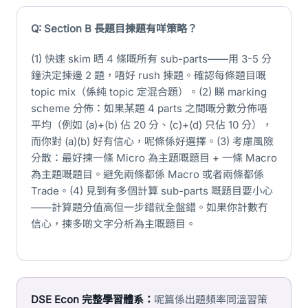
Q: Section B 長題目揀題有咩策略？
(1) 快速 skim 晒 4 條嘅所有 sub-parts——用 3-5 分
鐘決定揀邊 2 題，唔好 rush 揀題。確認每條題目嘅
topic mix（係純 topic 定混合題）。(2) 睇 marking
scheme 分佈：如果某題 4 parts 之間嘅分數分佈唔
平均（例如 (a)+(b) 佔 20 分、(c)+(d) 只佔 10 分），
而你對 (a)(b) 好有信心，呢條係好選擇。(3) 考慮風險
分散：最好揀一條 Micro 為主題嘅題目 + 一條 Macro
為主題嘅題目。避免兩條都係 Macro 或者兩條都係
Trade。(4) 見到有多個計算 sub-parts 嘅題目要小心
——計算題分值高但一步錯就全盤錯。如果你計數冇
信心，揀多啲文字分析為主嘅題目。
DSE Econ 完整學習體系：
呢篇係出題頻率同溫習策