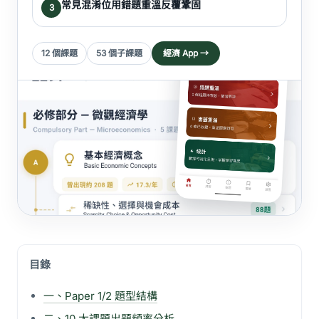
常見混淆位用錯題重溫反覆鞏固
3
12 個課題
53 個子課題
經濟 App →
目錄
一、Paper 1/2 題型結構
二、10 大課題出題頻率分析