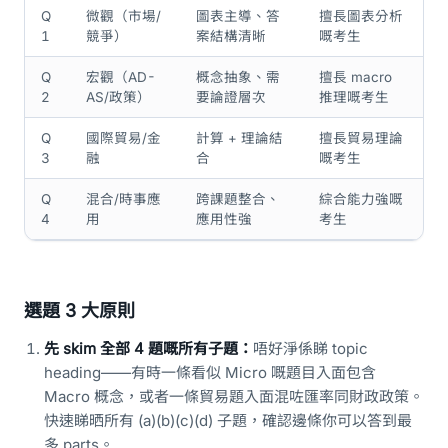
Q
微觀（市場/
圖表主導、答
擅長圖表分析
1
競爭）
案結構清晰
嘅考生
Q
宏觀（AD-
概念抽象、需
擅長 macro
2
AS/政策）
要論證層次
推理嘅考生
Q
國際貿易/金
計算 + 理論結
擅長貿易理論
3
融
合
嘅考生
Q
混合/時事應
跨課題整合、
綜合能力強嘅
4
用
應用性強
考生
選題 3 大原則
先 skim 全部 4 題嘅所有子題：
唔好淨係睇 topic
heading——有時一條看似 Micro 嘅題目入面包含
Macro 概念，或者一條貿易題入面混咗匯率同財政政策。
快速睇晒所有 (a)(b)(c)(d) 子題，確認邊條你可以答到最
多 parts。