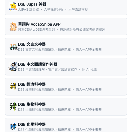
DSE Jupas 神器
JUPAS 計分器 ・ 入學機會分析 ・ 大學面試模擬
單詞狗 VocabShiba APP
只背CE/AL/DSE必考單詞 ・ 特調統計所有公開試考過的單詞
DSE 文言文神器
DSE 文言文秒殺精讀筆記．精選題庫 ・ 懶人一APP全覆蓋
DSE 中文閱讀寫作神器
DSE 中文閱讀理解．實用文／議論文寫作 ・ 附 AI 批改
DSE 經濟科神器
DSE 經濟科秒殺精讀筆記．精選題庫 ・ 懶人一APP全覆蓋
DSE 生物科神器
DSE 生物科秒殺精讀筆記．精選題庫 ・ 懶人一APP全覆蓋
DSE 化學科神器
DSE 化學科秒殺精讀筆記．精選題庫 ・ 懶人一APP全覆蓋