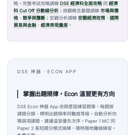
略。完整考試攻略請睇
DSE 經濟科全面攻略
同
經濟
科 Cut Off 分數線分析
；微觀概念基礎請睇
市場與價
格
、
競爭與壟斷
；宏觀分析請睇
宏觀經濟政策
、
國際
貿易與金融
、
經濟表現量度
。
DSE 神器 · ECON APP
掌握出題規律，Econ 溫習更有方向
DSE Econ 神器 App 收錄歷屆練習題庫，每題按
課題分類、標明出題頻率同難度等級。自動分析你
嘅弱項課題、建議溫習優先次序。Paper 1 MC 同
Paper 2 長短題分模式操練，隨時隨地離線練習。