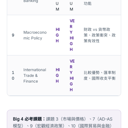
Banking
U
U
功能
M
M
VE
R
HI
財政 vs 貨幣政
Macroecono
Y
9
G
策、政策衝突、政
mic Policy
HI
H
策有效性
G
H
VE
R
International
HI
1
Y
比較優勢、匯率制
Trade &
G
0
HI
度、國際收支平衡
Finance
H
G
H
Big 4 必考課題：
課題 3（市場與價格）、7（AD-AS
模型）、9（宏觀經濟政策）、10（國際貿易與金融）