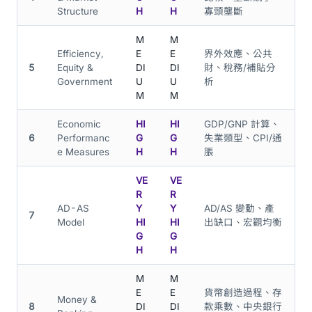
Structure
H
H
寡頭壟斷
M
M
Efficiency,
E
E
界外效應、公共
5
Equity &
DI
DI
財、稅務/補貼分
Government
U
U
析
M
M
Economic
HI
HI
GDP/GNP 計算、
6
Performanc
G
G
失業類型、CPI/通
e Measures
H
H
脹
VE
VE
R
R
AD-AS
Y
Y
AD/AS 變動、產
7
Model
HI
HI
出缺口、宏觀均衡
G
G
H
H
M
M
E
E
貨幣創造過程、存
Money &
8
DI
DI
款乘數、中央銀行