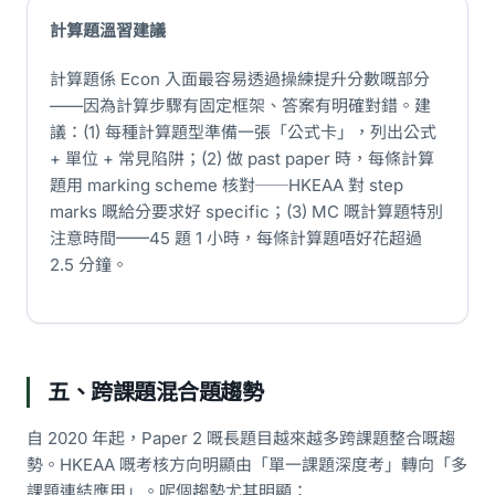
計算題溫習建議
計算題係 Econ 入面最容易透過操練提升分數嘅部分
——因為計算步驟有固定框架、答案有明確對錯。建
議：(1) 每種計算題型準備一張「公式卡」，列出公式
+ 單位 + 常見陷阱；(2) 做 past paper 時，每條計算
題用 marking scheme 核對──HKEAA 對 step
marks 嘅給分要求好 specific；(3) MC 嘅計算題特別
注意時間——45 題 1 小時，每條計算題唔好花超過
2.5 分鐘。
五、跨課題混合題趨勢
自 2020 年起，Paper 2 嘅長題目越來越多跨課題整合嘅趨
勢。HKEAA 嘅考核方向明顯由「單一課題深度考」轉向「多
課題連結應用」。呢個趨勢尤其明顯：