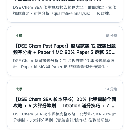
Discussion／Evaluation 高分範段｜DSE 神器
DSE Chem SBA 化學實驗報告範例大全：酸鹼滴定、氧化
還原滴定、定性分析（qualitative analysis）、反應速
率、中和熱、定量電解 6 大常考實驗完整 sample，連原
始數據表、滴定讀數、計算步驟同 Discussion／
Evaluation 中英對照高分範段，教你點寫先攞盡 SBA
15 分鐘
化學
20%。
【DSE Chem Past Paper】歷屆試題 12 課題出題
頻率分析 + Paper 1 MC 60% Paper 2 選修 20%
SBA 20% 題型分佈 + 10 年趨勢 + 2026 溫習重
DSE Chem 歷屆試題分析：12 必修課題 10 年出題頻率統
點｜DSE 神器
計、Paper 1A MC 與 Paper 1B 結構題題型分佈變化、
Paper 2 三大選修單元考生比例、Big 4 課題必出模式、5
大必考計算題類型、跨課題混合題趨勢、2026 年溫習優
先次序。絕不含 past paper 題目內容——純頻率分析同溫
14 分鐘
化學
習策略建議。
【DSE Chem SBA 校本評核】20% 化學實驗全面
攻略 + 5 大評分準則 + Titration 滿分技巧 + 7 大
常見扣分位 + 報告框架｜DSE 神器
DSE Chem SBA 校本評核完整攻略：化學科 SBA 20% 計
分機制、5 大評分準則（實驗設計/操作技巧/數據紀錄/誤
差分析/結論評鑑）、Titration 滴定滿分技巧、常見實驗課