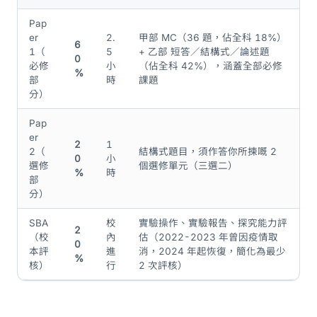
Pap
er
2.
甲部 MC（36 題，佔全科 18%）
6
1（
5
+ 乙部 短答／結構式／論述題
0
必修
小
（佔全科 42%），涵蓋全部必修
%
部
時
課題
分）
Pap
er
2
1
2（
結構式題目，須作答你所揀嘅 2
0
小
選修
個選修單元（三選二）
%
時
部
分）
SBA
校
實驗操作、實驗報告、探究能力評
2
（校
內
估（2022-2023 年曾因疫情取
0
本評
進
消，2024 年起恢復，簡化為最少
%
核）
行
2 次評核）