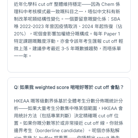
近年化學科 cut off 整體維持穩定——因為 Chem 係
理科中考核模式最一致嘅科目之一，唔似中文科有新
制改革呢類結構性變化。一個要留意嘅變化係：SBA
喺 2022-2023 年曾因疫情取消、2024 年起恢復（佔
20%），呢個會影響加權總分嘅構成。每年 Paper 1
特定課題嘅難度浮動，亦會令該年考生匯報 cut off 輕
微上落。建議參考最近 3-5 年嘅數據趨勢，而唔係單
一一年。
Q: 如果我 weighted score 啱啱好等於 cut off 會點？
HKEAA 嘅等級劃界係基於全體考生分數分佈嘅統計分
析——如果大量考生分數集中喺某個範圍，HKEAA 會
用統計方法（包括專業判斷）決定精確嘅 cut off 位
置。如果你嘅分數等於或非常接近 cut off 線，你就係
邊界考生（borderline candidate）。呢個亦係點解
aim 高幾 % buffer 咁重要——你唔想出 result 後先