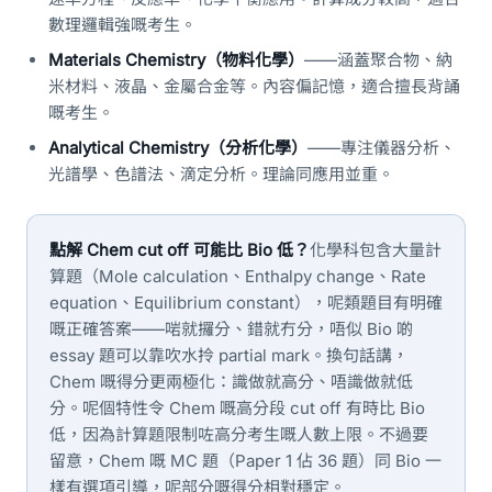
數理邏輯強嘅考生。
Materials Chemistry（物料化學）
——涵蓋聚合物、納
米材料、液晶、金屬合金等。內容偏記憶，適合擅長背誦
嘅考生。
Analytical Chemistry（分析化學）
——專注儀器分析、
光譜學、色譜法、滴定分析。理論同應用並重。
點解 Chem cut off 可能比 Bio 低？
化學科包含大量計
算題（Mole calculation、Enthalpy change、Rate
equation、Equilibrium constant），呢類題目有明確
嘅正確答案——啱就攞分、錯就冇分，唔似 Bio 啲
essay 題可以靠吹水拎 partial mark。換句話講，
Chem 嘅得分更兩極化：識做就高分、唔識做就低
分。呢個特性令 Chem 嘅高分段 cut off 有時比 Bio
低，因為計算題限制咗高分考生嘅人數上限。不過要
留意，Chem 嘅 MC 題（Paper 1 佔 36 題）同 Bio 一
樣有選項引導，呢部分嘅得分相對穩定。