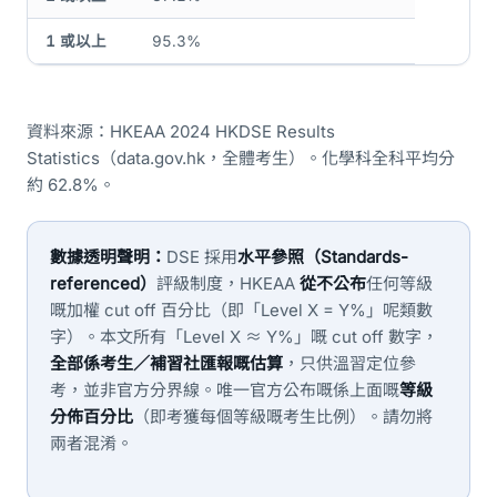
1 或以上
95.3%
資料來源：HKEAA 2024 HKDSE Results
Statistics（data.gov.hk，全體考生）。化學科全科平均分
約 62.8%。
數據透明聲明：
DSE 採用
水平參照（Standards-
referenced）
評級制度，HKEAA
從不公布
任何等級
嘅加權 cut off 百分比（即「Level X = Y%」呢類數
字）。本文所有「Level X ≈ Y%」嘅 cut off 數字，
全部係考生／補習社匯報嘅估算
，只供溫習定位參
考，並非官方分界線。唯一官方公布嘅係上面嘅
等級
分佈百分比
（即考獲每個等級嘅考生比例）。請勿將
兩者混淆。