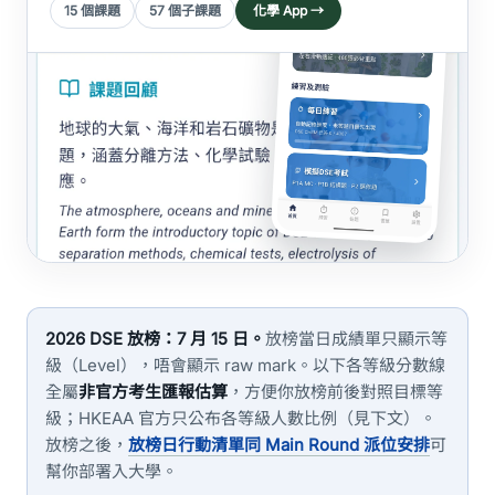
15 個課題
57 個子課題
化學 App →
2026 DSE 放榜：7 月 15 日。
放榜當日成績單只顯示等
級（Level），唔會顯示 raw mark。以下各等級分數線
全屬
非官方考生匯報估算
，方便你放榜前後對照目標等
級；HKEAA 官方只公布各等級人數比例（見下文）。
放榜之後，
放榜日行動清單同 Main Round 派位安排
可
幫你部署入大學。