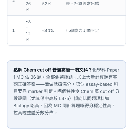
2
26
52%
差、計算經常出錯
%
~8
-
1
<40%
化學能力明顯不足
12
%
點解 Chem cut off 普遍高過一啲文科？
化學科 Paper
1 MC 佔 36 題，全部係選擇題；加上大量計算題有客
觀正確答案——識做就攞滿分，唔似 essay-based 科
目要靠 marker 判斷。呢個特性令 Chem 嘅 cut off 分
數範圍（尤其係中高段 L4-5）傾向比同類理科如
Biology 略高，因為 MC 同計算題嘅得分穩定性高，
拉高咗整體分數分佈。