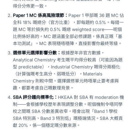
得分分佈更一致。
Paper 1 MC 係高風險環節：
Paper 1 甲部嘅 36 題 MC 佔
全科 18% 嘅總分（官方比重），即每題約 0.5%。每錯一
題 MC 等於損失約 0.5% 嘅總 weighted score——呢個
比例係好高的。MC 題涵蓋全部必修課題，係真正嘅「基
本功測試」。MC 表現穩唔穩陣，直接影響你最終等級。
選修單元選擇影響分數：
根據歷年非官方數據，
Analytical Chemistry 考生嘅平均得分較高（可能因為題
型 predictable），Industrial Chemistry 嘅得分兩極化
（計算強嘅考生高分、弱嘅低分），Materials
Chemistry 則較中間。選擇選修單元時唔單止要考慮興
趣，都要考慮自己嘅數理背景。
SBA 評分趨向標準化：
HKEAA 對 SBA 有 moderation 機
制——會根據學校歷年表現調整分數。呢個機制令唔同學
校之間嘅 SBA 分數差異收窄，唔會出現「Band 1 學校
SBA 特別高、Band 3 特別低」嘅極端情況。SBA 大概貢
獻 20%，係一個穩定嘅分數來源。