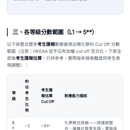
三、各等級分數範圍（L1 → 5**）
以下係整合歷年
考生匯報
數據後得出嘅化學科 Cut Off 分數
範圍（注意：HKEAA 從不公布加權 cut off 百分比，下表全
部係
考生匯報估算
，只供參考，實際每年按卷難度同考生表
現調整）：
約
佔
考生匯
等
考
報估算
對應能力描述
級
生
Cut Off
比
例
5
化學概念透徹——跨課題整
~1
~84-
*
合、複雜計算零失誤、實驗設