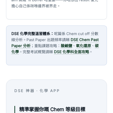
擔心自己係咪喺邊界被界走。
DSE 化學完整溫習體系：
呢篇係 Chem cut off 分數
線分析。Past Paper 出題頻率請睇
DSE Chem Past
Paper 分析
；重點課題攻略：
酸鹼鹽
、
氧化還原
、
碳
化學
。完整考試概覽請睇
DSE 化學科全面攻略
。
DSE 神器 · 化學 APP
精準掌握你嘅 Chem 等級目標