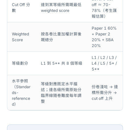
Cut Off 分
達到某等級所需嘅最低
off ≈ 70-
數
weighted score
78%（考生匯
報估算）
Paper 1 60%
Weighted
按各卷比重加權計算後
+ Paper 2
Score
嘅總分
20% + SBA
20%
L1 / L2 / L3 /
等級劃分
L1 到 5** 共 8 個等級
L4 / L5 / 5* /
5**
水平參照
等級對應既定水平描
（Standar
份卷淺咗 -> 達
述；達各級所需原始分
ds-
標所需分升 ->
臨界線隨卷難度每年調
reference
cut off 上升
整
d）