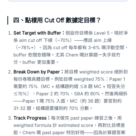
四、點樣用 Cut Off 數據定目標？
Set Target with Buffer：
假設你目標係 Level 5，唔好淨
係 aim cut off 下緣（~70%）——應該 aim 上緣
（~78%+）。因為 cut off 每年都有 3-6% 嘅浮動空間，
buffer 愈闊愈穩陣。尤其 Chem 嘅計算題一失手就冇
分，buffer 更加重要。
Break Down by Paper：
將目標 weighted score 細拆到
每份卷嘅具體目標。例如目標 weighted 75%：Paper 1
需要約 75%（MC + 結構題約錯 ≤8 題 MC + 短答失分
≤15%）、Paper 2 約 70%、SBA 約 80%。然後再細拆
——Paper 1 嘅 75% 入面，MC（約 36 題）要答對約
31-32 題，結構題要攞到約 70% 分數。
Track Progress：
每次做完 past paper 練習之後，用
weighted formula 計 estimated score，再對比目標差
距。Chem 嘅 past paper 特別好用——因為計算題答案