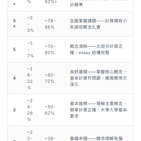
%
92%+
*
計精準
~2
5
~78-
全面掌握課題——計算偶有小
-
*
86%
失誤但概念扎實
3%
~5
~70-
概念清晰——大部分計算正
5
-
80%
確、essay 結構完整
7%
~1
良好基礎——掌握核心概念、
8-
~60-
4
基本計算冇問題、進階應用欠
22
72%
深入
%
~2
基本達標——理解主要概念、
4-
~50-
3
簡單計算正確、大學入學基本
28
62%
要求
%
~2
2-
~38-
基礎未穩——概念理解有偏