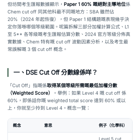
但坊間考生匯報數據顯示，
Paper 1 60% 嘅絕對主導地位
係
Chem cut off 同其他科最不同嘅地方：SBA 雖然佔
20%（2024 年起恢復），但 Paper 1 結構題嘅表現幾乎決
定你落喺哪個等級範圍。呢篇拆解三部分加權計算公式、L1
至 5** 各等級嘅考生匯報估算分數、2024 官方等級分佈真
實數據、Chem 特有嘅 cut off 波動因素分析，以及考生最
常誤解嘅 3 個 cut off 概念。
一、DSE Cut Off 分數線係咩？
「Cut Off」指嘅係
取得某個等級所需嘅最低加權分數
（Weighted Score）
。舉例：如果 Level 4 嘅 cut off 係
60%，即係話你嘅 weighted total score 達到 60% 或以
上，你就至少拎到 Level 4。概念一覽：
概念
意思
例子（化學科）
Level 5 cut