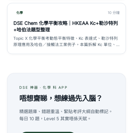
題列表、報告撰寫框架、考生最常犯嘅 7 個扣分位。
10 分鐘
化學
DSE Chem 化學平衡攻略｜HKEAA Kc+勒沙特列
+哈伯法題型整理
Topic X 化學平衡考動態平衡特徵、Kc 表達式、勒沙特列
原理應用及哈伯／接觸法工業例子。本篇拆解 Kc 單位、
濃度溫度壓力效應、5 大陷阱（平衡非停止、Kc 只隨 T
變、壓力方向判斷）同題型走解。
DSE 神器 · 化學 科 APP
唔想齋睇，想練過先入腦？
精選題庫、錯題重溫、緊貼考評大綱自動標記。
每日 10 題，Level 5 其實唔係天賦。