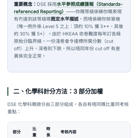
重要概念：
DSE 採用
水平參照成績匯報（Standards-
referenced Reporting）
——你嘅等級係睇你嘅表現
有冇達到該等級嘅
既定水平描述
，而唔係睇你排第幾
（唯一例外係 Level 5 之上：頂約 10% 獲 5**、其後
約 30% 獲 5*）。由於 HKEAA 依卷難度每年訂各級
原始分臨界線，一份淺卷會令達標所需分數（cut
off）上升、深卷則下跌，所以唔同年份 cut off 有差
異係完全正常。
二、化學科計分方法：3 部分加權
DSE 化學科嘅總分由三部分組成，各自有唔同嘅比重同考核
重點：
比
時
部分
考核內容
重
長