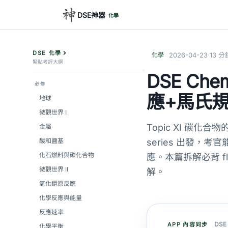
DSE神器
化學
DSE 化學
·
化學
2026-04-23
13 分
緊貼考評大綱
DSE C
必修
應+馬氏
地球
微觀世界 I
Topic XI 碳化合物的
金屬
酸和鹽基
series 出發，考
化石燃料與碳化合物
應。本篇拆解必背 fla
微觀世界 II
解。
氧化還原反應
化學反應與能量
反應速率
DS
APP 內容同步
化學平衡