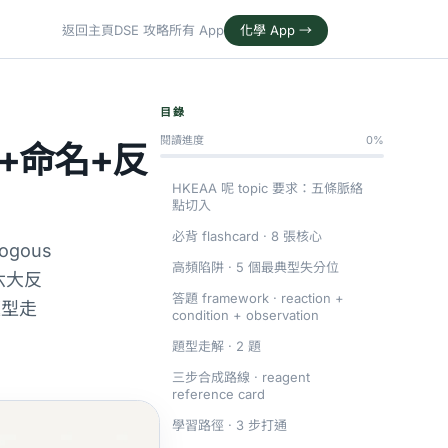
返回主頁
DSE 攻略
所有 App
化學 App →
目錄
閱讀進度
0%
基+命名+反
HKEAA 呢 topic 要求：五條脈絡
點切入
必背 flashcard · 8 張核心
ogous
高頻陷阱 · 5 個最典型失分位
六大反
答題 framework · reaction +
題型走
condition + observation
題型走解 · 2 題
三步合成路線 · reagent
reference card
學習路徑 · 3 步打通