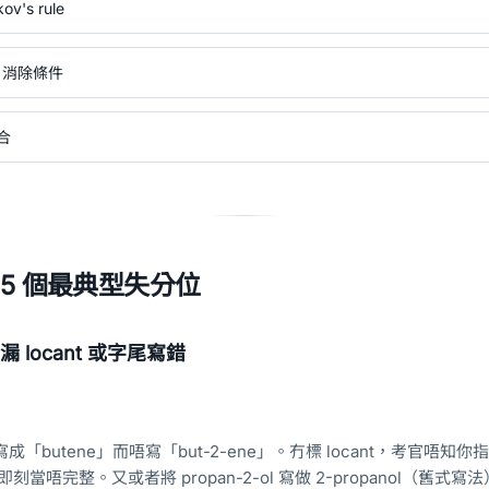
v's rule
vs 消除條件
合
 5 個最典型失分位
漏 locant 或字尾寫錯
 寫成「butene」而唔寫「but-2-ene」。冇標 locant，考官唔知你指嘅
ne，即刻當唔完整。又或者將 propan-2-ol 寫做 2-propanol（舊