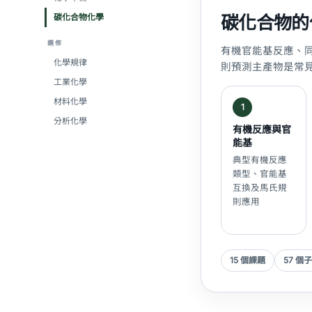
碳化合物化學
碳化合物的
選修
有機官能基反應、
化學規律
則預測主產物是常
工業化學
材料化學
1
分析化學
有機反應與官
能基
典型有機反應
類型、官能基
互換及馬氏規
則應用
15 個課題
57 個