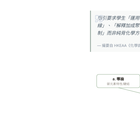
指引要求學生「運用
線」、「解釋加成聚
制」而非純背化學方
— 撮要自 HKEAA《化學
a. 導論
碳元素特性/鍵結