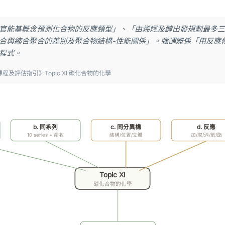
官能基概念預測化合物的反應類型」、「由烯烴及醇出發規劃最多三
合與縮合聚合的差別及聚合物結構-性能關係」。強調嘅係「用反應
程式。
課程及評估指引》Topic XI 碳化合物的化學
b. 同系列
c. 同分異構
d. 反應
10 series + 命名
結構/位置/立體
加/取/消/氧/酯
Topic XI
碳化合物的化學