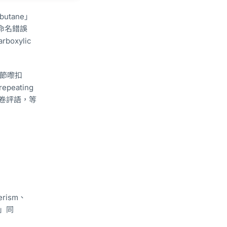
utane」
出命名錯誤
oxylic
細節嚟扣
eating
生答卷評語，等
erism、
s」同