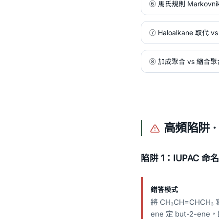
⑥ 馬氏規則 Markovniko
⑦ Haloalkane 取代 
⑧ 加成聚合 vs 縮合聚
高頻陷阱 ·
陷阱 1：IUPAC 命名
錯答模式
將 CH₃CH=CHCH₃
ene 定 but-2-e