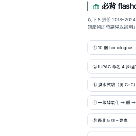
必背 flash
以下 8 張係 2018–2
到產物即時講得返試劑
① 10 個 homologous 
② IUPAC 命名 4 步程
③ 溴水試驗（測 C=C
④ 一級醇氧化 → 醛 →
⑤ 酯化反應三要素