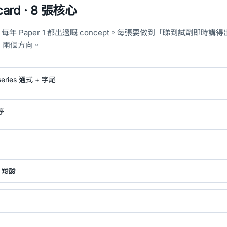
card · 8 張核心
024 每年 Paper 1 都出過嘅 concept。每張要做到「睇到試劑即時
」兩個方向。
series 通式 + 字尾
序
）
 羧酸