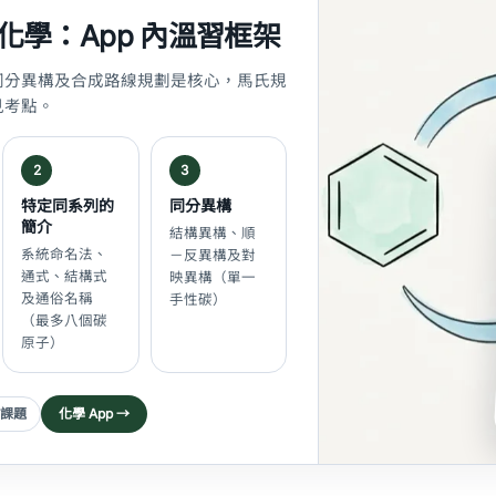
化學：App 內溫習框架
同分異構及合成路線規劃是核心，馬氏規
見考點。
2
3
特定同系列的
同分異構
簡介
結構異構、順
系統命名法、
－反異構及對
通式、結構式
映異構（單一
及通俗名稱
手性碳）
（最多八個碳
原子）
子課題
化學 App →