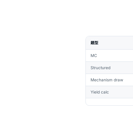
題型
MC
Structured
Mechanism draw
Yield calc