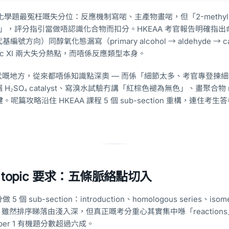
機化學題最冤枉嘅失分位：反應機制寫啱、主產物畫啱，但「2-methylb
utane」，評分指引當做唔認識化合物而扣分。HKEAA 考官報告明確指
向）同醇氧化態漏寫（primary alcohol → aldehyde → carb
opic XI 兩大失分熱點，而唔係反應類型本身。
生中伏嘅地方，從來都唔係知識點深奧 — 而係「細節太多、考官專登揀
₂SO₄ catalyst、寫溴水試驗冇講「紅棕色褪為無色」、畫聚合物 rep
。呢篇攻略沿住 HKEAA 課程 5 個 sub-section 重構，連住考
呢 topic 要求：五條脈絡點切入
 sub-section：introduction、homologous series、isom
ymers。雖然排序睇落由淺入深，但真正嘅考分重心其實集中喺「reaction
Paper 1 有機題分數超過六成。