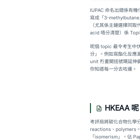
IUPAC 命名出錯係有
寫成「3-methylb
（尤其係主鏈選擇同取代基編號方
acid 唔分清楚）係 T
呢個 topic 最令考
分」。例如寫酯化反應漏 H
unit 冇畫開括號嘅延伸鍵
你知道每一分去咗邊。
HKEAA 
考評局將碳化合物化學分做 5 個
reactions、pol
「isomerism」，佔 