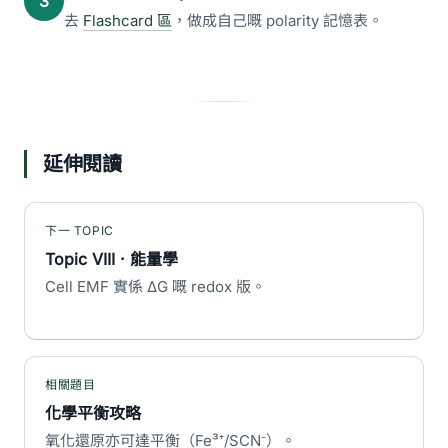
3
去
Flashcard 區
，做成自己嘅 polarity 記憶表。
延伸閱讀
下一 TOPIC
Topic VIII · 能量學
Cell EMF 實係 ΔG 嘅 redox 版。
相關題目
化學平衡攻略
氧化還原亦可達平衡（Fe³⁺/SCN⁻）。