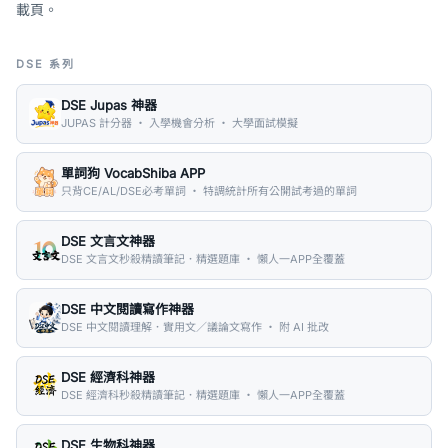
載頁。
DSE 系列
DSE Jupas 神器
JUPAS 計分器 ・ 入學機會分析 ・ 大學面試模擬
單詞狗 VocabShiba APP
只背CE/AL/DSE必考單詞 ・ 特調統計所有公開試考過的單詞
DSE 文言文神器
DSE 文言文秒殺精讀筆記．精選題庫 ・ 懶人一APP全覆蓋
DSE 中文閱讀寫作神器
DSE 中文閱讀理解．實用文／議論文寫作 ・ 附 AI 批改
DSE 經濟科神器
DSE 經濟科秒殺精讀筆記．精選題庫 ・ 懶人一APP全覆蓋
DSE 生物科神器