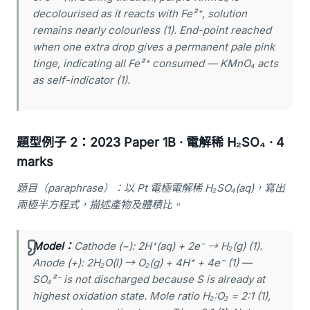
decolourised as it reacts with Fe²⁺, solution
remains nearly colourless (1). End-point reached
when one extra drop gives a permanent pale pink
tinge, indicating all Fe²⁺ consumed — KMnO₄ acts
as self-indicator (1).
題型例子 2：2023 Paper 1B · 電解稀 H₂SO₄ · 4
marks
題目（paraphrase）：以 Pt 電極電解稀 H₂SO₄(aq)，寫出
兩極半方程式，描述產物及體積比。
Model：
Cathode (−): 2H⁺(aq) + 2e⁻ → H₂(g) (1).
Anode (+): 2H₂O(l) → O₂(g) + 4H⁺ + 4e⁻ (1) —
SO₄²⁻ is not discharged because S is already at
highest oxidation state. Mole ratio H₂:O₂ = 2:1 (1),