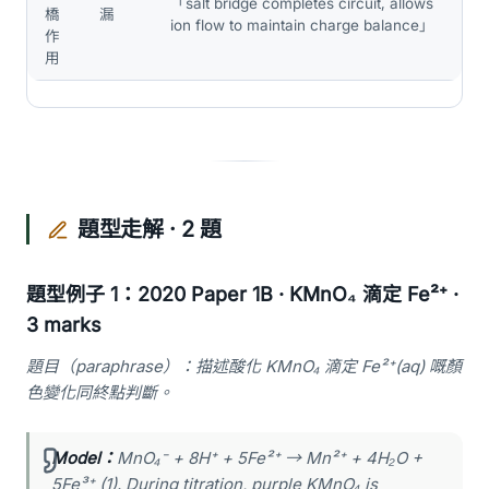
「salt bridge completes circuit, allows
橋
漏
ion flow to maintain charge balance」
作
用
題型走解 · 2 題
題型例子 1：2020 Paper 1B · KMnO₄ 滴定 Fe²⁺ ·
3 marks
題目（paraphrase）：描述酸化 KMnO₄ 滴定 Fe²⁺(aq) 嘅顏
色變化同終點判斷。
Model：
MnO₄⁻ + 8H⁺ + 5Fe²⁺ → Mn²⁺ + 4H₂O +
5Fe³⁺ (1). During titration, purple KMnO₄ is