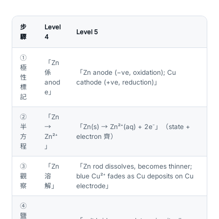
步
Level
Level 5
驟
4
①
「Zn
極
係
「Zn anode (−ve, oxidation); Cu
性
anod
cathode (+ve, reduction)」
標
e」
記
②
「Zn
半
→
「Zn(s) → Zn²⁺(aq) + 2e⁻」（state +
方
Zn²⁺
electron 齊）
程
」
③
「Zn
「Zn rod dissolves, becomes thinner;
觀
溶
blue Cu²⁺ fades as Cu deposits on Cu
察
解」
electrode」
④
鹽