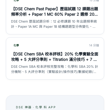
15 分鐘
化學
【DSE Chem Past Paper】歷屆試題 12 課題出題
頻率分析 + Paper 1 MC 60% Paper 2 選修 20%
SBA 20% 題型分佈 + 10 年趨勢 + 2026 溫習重
DSE Chem 歷屆試題分析：12 必修課題 10 年出題頻率統
點｜DSE 神器
計、Paper 1A MC 與 Paper 1B 結構題題型分佈變化、
Paper 2 三大選修單元考生比例、Big 4 課題必出模式、5
大必考計算題類型、跨課題混合題趨勢、2026 年溫習優
先次序。絕不含 past paper 題目內容——純頻率分析同溫
14 分鐘
化學
習策略建議。
【DSE Chem SBA 校本評核】20% 化學實驗全面
攻略 + 5 大評分準則 + Titration 滿分技巧 + 7 大
常見扣分位 + 報告框架｜DSE 神器
DSE Chem SBA 校本評核完整攻略：化學科 SBA 20% 計
分機制、5 大評分準則（實驗設計/操作技巧/數據紀錄/誤
差分析/結論評鑑）、Titration 滴定滿分技巧、常見實驗課
題列表、報告撰寫框架、考生最常犯嘅 7 個扣分位。
DSE 神器 · 化學 科 APP