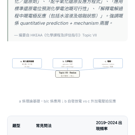
化／還原劑」、「配平氧化還原反應方程式」、「應用
標準還原電位預測化學電池嘅可行性」、「解釋電解過
程中嘅電極反應（包括水溶液及熔融狀態）」。強調嘅
係 quantitative prediction + mechanism 兩層。
— 撮要自 HKEAA《化學課程及評估指引》Topic VII
a. 氧化還原基礎
b. 化學電池
c. 電解
氧化數 / 半方程
galvanic / SRP
aqueous / molten
OIL RIG
EMF / salt bridge
Faraday / 電鍍
Topic VII · Redox
電子轉移 = 核心
a 係理論基礎，b/c 係應用；b 自發放電 vs c 外加電壓迫反應
2019–2024 出
題型
常見問法
現頻率