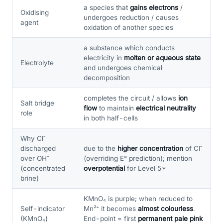
a species that
gains electrons
/
Oxidising
undergoes reduction / causes
agent
oxidation of another species
a substance which conducts
electricity in
molten or aqueous state
Electrolyte
and undergoes chemical
decomposition
completes the circuit / allows
ion
Salt bridge
flow
to maintain
electrical neutrality
role
in both half-cells
Why Cl⁻
discharged
due to the
higher concentration
of Cl⁻
over OH⁻
(overriding E° prediction); mention
(concentrated
overpotential
for Level 5*
brine)
KMnO₄ is purple; when reduced to
Self-indicator
Mn²⁺ it becomes
almost colourless
.
(KMnO₄)
End-point = first
permanent pale pink