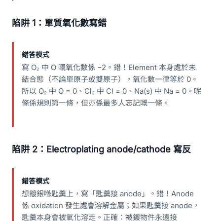
陷阱 1：單質氧化數寫錯
錯答模式
寫 O₂ 中 O 嘅氧化數係 −2。錯！Element 本身處於未
結合態（不論單原子或雙原子），氧化數一律等於 0。
所以 O₂ 中 O = 0、Cl₂ 中 Cl = 0、Na(s) 中 Na = 0。呢
條係規則第一條，但亦係最多人忘記嘅一條。
陷阱 2：Electroplating anode/cathode 寫反
錯答模式
想鍍銀喺匙羹上，寫「匙羹接 anode」。錯！Anode
係 oxidation 發生處會溶解金屬；如果匙羹接 anode，
匙羹本身會被氧化溶走。正確：被鍍物件永遠接