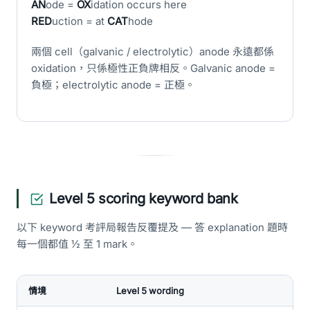
AN
ode =
OX
idation occurs here
RED
uction = at
CAT
hode
兩個 cell（galvanic / electrolytic）anode 永遠都係
oxidation，只係極性正負牌相反。Galvanic anode =
負極；electrolytic anode = 正極。
Level 5 scoring keyword bank
以下 keyword 考評局報告反覆提及 — 答 explanation 題時
每一個都值 ½ 至 1 mark。
情境
Level 5 wording