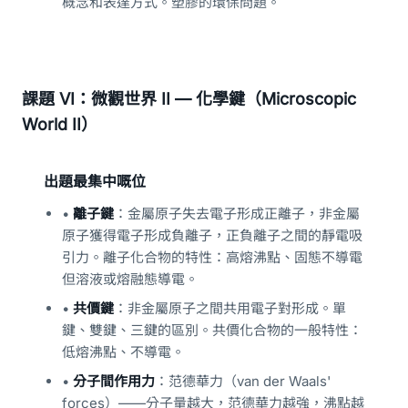
概念和表達方式。塑膠的環保問題。
課題 VI：微觀世界 II — 化學鍵（Microscopic
World II）
出題最集中嘅位
•
離子鍵
：金屬原子失去電子形成正離子，非金屬
原子獲得電子形成負離子，正負離子之間的靜電吸
引力。離子化合物的特性：高熔沸點、固態不導電
但溶液或熔融態導電。
•
共價鍵
：非金屬原子之間共用電子對形成。單
鍵、雙鍵、三鍵的區別。共價化合物的一般特性：
低熔沸點、不導電。
•
分子間作用力
：范德華力（van der Waals'
forces）——分子量越大，范德華力越強，沸點越