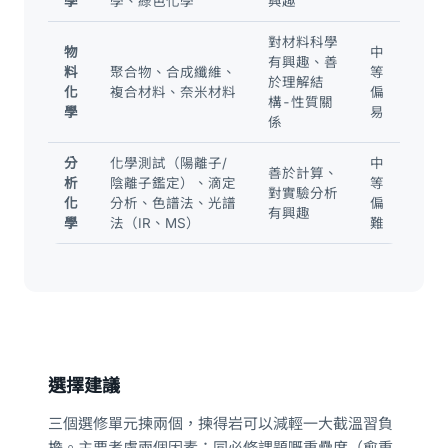
學
學、綠色化學
興趣
對材料科學
物
中
有興趣、善
料
聚合物、合成纖維、
等
於理解結
化
複合材料、奈米材料
偏
構-性質關
學
易
係
分
化學測試（陽離子/
中
善於計算、
析
陰離子鑑定）、滴定
等
對實驗分析
化
分析、色譜法、光譜
偏
有興趣
學
法（IR、MS）
難
選擇建議
三個選修單元揀兩個，揀得岩可以減輕一大截溫習負
擔。主要考慮兩個因素：同必修課題嘅重疊度（愈重