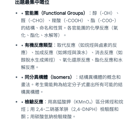
出題最集中嘅位
•
官能團（Functional Groups）
：醇（-OH）、
醛（-CHO）、羧酸（-COOH）、酯（-COO-）
的結構、命名和性質。各官能團的化學反應（氧
化、酯化、水解等）。
•
有機反應類型
：取代反應（如烷烴與鹵素的反
應）、加成反應（如烯烴與溴水）、消去反應（如
醇脫水生成烯烴）、氧化還原反應、酯化反應和水
解反應。
•
同分異構體（Isomers）
：結構異構體的概念和
畫法。考生需能夠為給定分子式畫出所有可能的結
構異構體。
•
檢驗反應
：用高錳酸鉀（KMnO₄）區分烯烴和烷
烴；用 2,4-二硝基苯肼（2,4-DNPH）檢驗醛和
酮；用碳酸氫鈉檢驗羧酸。