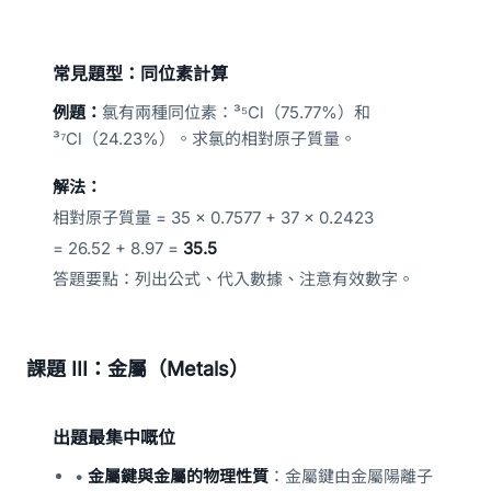
常見題型：同位素計算
例題：
氯有兩種同位素：³⁵Cl（75.77%）和
³⁷Cl（24.23%）。求氯的相對原子質量。
解法：
相對原子質量 = 35 × 0.7577 + 37 × 0.2423
= 26.52 + 8.97 =
35.5
答題要點：列出公式、代入數據、注意有效數字。
課題 III：金屬（Metals）
出題最集中嘅位
•
金屬鍵與金屬的物理性質
：金屬鍵由金屬陽離子