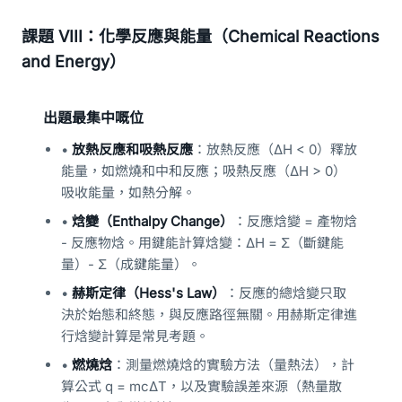
課題 VIII：化學反應與能量（Chemical Reactions
and Energy）
出題最集中嘅位
•
放熱反應和吸熱反應
：放熱反應（ΔH < 0）釋放
能量，如燃燒和中和反應；吸熱反應（ΔH > 0）
吸收能量，如熱分解。
•
焓變（Enthalpy Change）
：反應焓變 = 產物焓
- 反應物焓。用鍵能計算焓變：ΔH = Σ（斷鍵能
量）- Σ（成鍵能量）。
•
赫斯定律（Hess's Law）
：反應的總焓變只取
決於始態和終態，與反應路徑無關。用赫斯定律進
行焓變計算是常見考題。
•
燃燒焓
：測量燃燒焓的實驗方法（量熱法），計
算公式 q = mcΔT，以及實驗誤差來源（熱量散