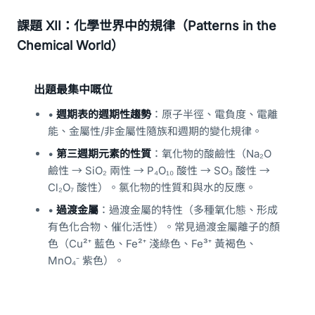
課題 XII：化學世界中的規律（Patterns in the
Chemical World）
出題最集中嘅位
•
週期表的週期性趨勢
：原子半徑、電負度、電離
能、金屬性/非金屬性隨族和週期的變化規律。
•
第三週期元素的性質
：氧化物的酸鹼性（Na₂O
鹼性 → SiO₂ 兩性 → P₄O₁₀ 酸性 → SO₃ 酸性 →
Cl₂O₇ 酸性）。氯化物的性質和與水的反應。
•
過渡金屬
：過渡金屬的特性（多種氧化態、形成
有色化合物、催化活性）。常見過渡金屬離子的顏
色（Cu²⁺ 藍色、Fe²⁺ 淺綠色、Fe³⁺ 黃褐色、
MnO₄⁻ 紫色）。