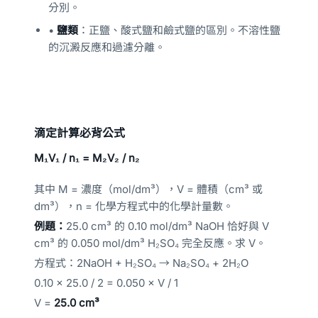
分別。
•
鹽類
：正鹽、酸式鹽和鹼式鹽的區別。不溶性鹽
的沉澱反應和過濾分離。
滴定計算必背公式
M₁V₁ / n₁ = M₂V₂ / n₂
其中 M = 濃度（mol/dm³），V = 體積（cm³ 或
dm³），n = 化學方程式中的化學計量數。
例題：
25.0 cm³ 的 0.10 mol/dm³ NaOH 恰好與 V
cm³ 的 0.050 mol/dm³ H₂SO₄ 完全反應。求 V。
方程式：2NaOH + H₂SO₄ → Na₂SO₄ + 2H₂O
0.10 × 25.0 / 2 = 0.050 × V / 1
V =
25.0 cm³