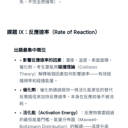
失、不完全燃燒等）。
課題 IX：反應速率（Rate of Reaction）
出題最集中嘅位
•
影響反應速率的因素
：濃度、溫度、表面面積、
催化劑。考生要能用
碰撞理論
（Collision
Theory）解釋每個因素如何影響速率——有效碰
撞頻率和碰撞能量。
•
催化劑
：催化劑通過提供一條活化能更低的替代
反應路徑來加快反應速率，本身在反應前後不被消
耗。
•
活化能（Activation Energy）
：反應物需要超過
的最低能量門檻。能量分佈圖（Maxwell-
Boltzmann Distribution）的解讀——溫度升高