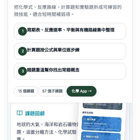
把化學式、反應路線、計算題和實驗題拆成可練習的
微技能，適合短時間補弱項。
周期表、反應速率、平衡與有機路線集中整理
1
計算題按公式與單位逐步練
2
錯題重溫幫你找出常錯概念
3
15 個課題
57 個子課題
化學 App →