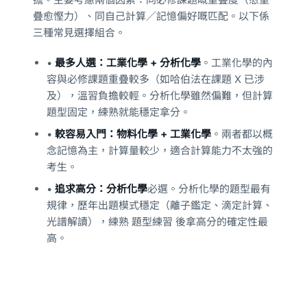
疊愈慳力）、同自己計算／記憶偏好嘅匹配。以下係
三種常見選擇組合。
•
最多人選：工業化學 + 分析化學
。工業化學的內
容與必修課題重疊較多（如哈伯法在課題 X 已涉
及），溫習負擔較輕。分析化學雖然偏難，但計算
題型固定，練熟就能穩定拿分。
•
較容易入門：物料化學 + 工業化學
。兩者都以概
念記憶為主，計算量較少，適合計算能力不太強的
考生。
•
追求高分：分析化學
必選。分析化學的題型最有
規律，歷年出題模式穩定（離子鑑定、滴定計算、
光譜解讀），練熟 題型練習 後拿高分的確定性最
高。