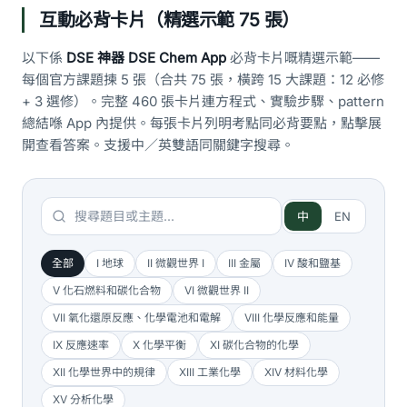
互動必背卡片（精選示範 75 張）
以下係
DSE 神器 DSE Chem App
必背卡片嘅精選示範——
每個官方課題揀 5 張（合共 75 張，橫跨 15 大課題：12 必修
+ 3 選修）。完整 460 張卡片連方程式、實驗步驟、pattern
總結喺 App 內提供。每張卡片列明考點同必背要點，點擊展
開查看答案。支援中／英雙語同關鍵字搜尋。
中
EN
全部
I 地球
II 微觀世界 I
III 金屬
IV 酸和鹽基
V 化石燃料和碳化合物
VI 微觀世界 II
VII 氧化還原反應、化學電池和電解
VIII 化學反應和能量
IX 反應速率
X 化學平衡
XI 碳化合物的化學
XII 化學世界中的規律
XIII 工業化學
XIV 材料化學
XV 分析化學