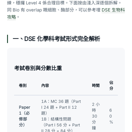
練，穩攞 Level 4 係合理目標。下面按由淺入深逐個拆解。
同 Bio 有 overlap 嘅細胞、酶部分，可以參考埋
DSE 生物科
攻略
。
一、DSE 化學科考試形式完全解析
考試卷別與分數比重
佔
卷別
內容
時間
分
1A：MC 36 題（Part
2 小
Paper
I 24 題 + Part II 12
時
6
1（必
題）
30
0
修部
1B：結構性問題
分
%
分）
（Part I 56 分 + Part
鐘
II 28 分 = 84 分）