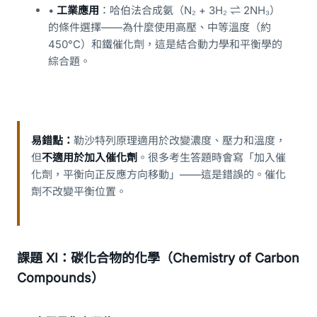
•
工業應用
：哈伯法合成氨（N₂ + 3H₂ ⇌ 2NH₃）
的條件選擇——為什麼使用高壓、中等溫度（約
450°C）和鐵催化劑，這是結合動力學和平衡學的
綜合題。
易錯點：
勒沙特列原理適用於改變濃度、壓力和溫度，
但
不適用於加入催化劑
。很多考生答題時會寫「加入催
化劑，平衡向正反應方向移動」——這是錯誤的。催化
劑不改變平衡位置。
課題 XI：碳化合物的化學（Chemistry of Carbon
Compounds）