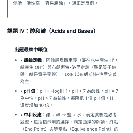
混淆「活性高 = 容易腐蝕」，鋁正是反例。
課題 IV：酸和鹼（Acids and Bases）
出題最集中嘅位
•
酸鹼定義
：阿倫尼烏斯定義（酸在水中產生 H⁺，
鹼產生 OH⁻）與布朗斯特-洛里定義（酸是質子供
體，鹼是質子受體）。DSE 以布朗斯特-洛里定義
為主。
•
pH 值
：pH = -log[H⁺]。pH < 7 為酸性，pH = 7
為中性，pH > 7 為鹼性。每降低 1 個 pH 值，H⁺
濃度增加 10 倍。
•
中和反應
：酸 + 鹼 → 鹽 + 水。滴定實驗是必考
題型，包括指示劑的選擇、滴定曲線的解讀、終點
（End Point）與等當點（Equivalence Point）的