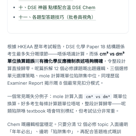
十、DSE 神器 點樣配合溫 DSE Chem
十一、各題型答題技巧（批卷員視角）
根據 HKEAA 歷年考試報告，DSE 化學 Paper 1B 結構題係
考生最多失分嘅環節——唔係唔識計算，而係
cm³ vs dm³
單位換算錯誤
同
有機化學反應機制表述唔夠精確
，令整段計
算直接歸零。呢篇拆解 12 個必修課題嘅出題邏輯、三個選修
單元選擇策略、mole 計算嘅單位陷阱集中位，同埋歷屆
Examiner Report 揭示嘅 8 個最常見扣分模式。
一個常見嘅失分例子：mole 計算入面
嘅單位
cm³ vs dm³
換算。好多考生每條計算題單位唔啱，整段計算歸零——呢
類陷阱喺 textbook 唔會特別標紅，但考試佔分非常重。
Chem 嘅邏輯相當穩定。只要分清 12 個必修 topic 入面邊啲
「年年必出」、邊啲「陷阱集中」，再配合答題格式嘅訓