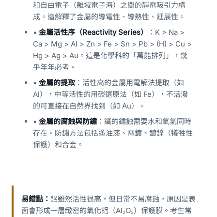
和自由電子（離域電子海）之間的靜電吸引力構
成。這解釋了金屬的導電性、導熱性、延展性。
•
金屬活性序（Reactivity Series）
：K > Na >
Ca > Mg > Al > Zn > Fe > Sn > Pb > (H) > Cu >
Hg > Ag > Au。這是化學科的「萬能排列」，幾
乎年年必考。
•
金屬的提取
：活性高的金屬用電解法提取（如
Al），中等活性的用碳還原法（如 Fe），不活潑
的可直接在自然界找到（如 Au）。
•
金屬的腐蝕與防鏽
：鐵的鏽蝕需要水和氧氣同時
存在。防鏽方法包括塗油漆、電鍍、鍍鋅（犧牲性
保護）和合金。
易錯點：
鋁雖然活性很高，但日常不易腐蝕，原因是表
面會形成一層緻密的氧化鋁（Al₂O₃）保護膜。考生常