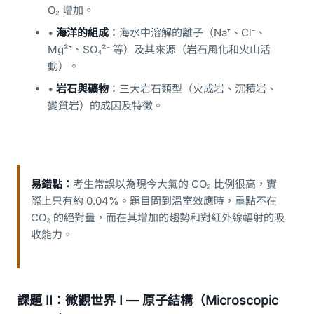
O₂ 增加。
•
海洋的組成
：海水中溶解的離子（Na⁺、Cl⁻、
Mg²⁺、SO₄²⁻ 等）及其來源（岩石風化和火山活
動）。
•
岩石與礦物
：三大岩石類型（火成岩、沉積岩、
變質岩）的成因及特徵。
易錯點：
考生常誤以為現今大氣的 CO₂ 比例很高，實
際上只有約 0.04%。題目問到溫室效應時，重點不在
CO₂ 的絕對量，而在其增加的趨勢和對紅外線輻射的吸
收能力。
課題 II：微觀世界 I — 原子結構（Microscopic