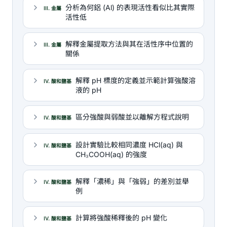
分析為何鋁 (Al) 的表現活性看似比其實際
III. 金屬
活性低
解釋金屬提取方法與其在活性序中位置的
III. 金屬
關係
解釋 pH 標度的定義並示範計算強酸溶
IV. 酸和鹽基
液的 pH
區分強酸與弱酸並以離解方程式說明
IV. 酸和鹽基
設計實驗比較相同濃度 HCl(aq) 與
IV. 酸和鹽基
CH₃COOH(aq) 的強度
解釋「濃稀」與「強弱」的差別並舉
IV. 酸和鹽基
例
計算將強酸稀釋後的 pH 變化
IV. 酸和鹽基