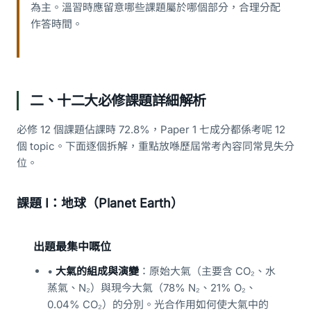
為主。溫習時應留意哪些課題屬於哪個部分，合理分配
作答時間。
二、十二大必修課題詳細解析
必修 12 個課題佔課時 72.8%，Paper 1 七成分都係考呢 12
個 topic。下面逐個拆解，重點放喺歷屆常考內容同常見失分
位。
課題 I：地球（Planet Earth）
出題最集中嘅位
•
大氣的組成與演變
：原始大氣（主要含 CO₂、水
蒸氣、N₂）與現今大氣（78% N₂、21% O₂、
0.04% CO₂）的分別。光合作用如何使大氣中的