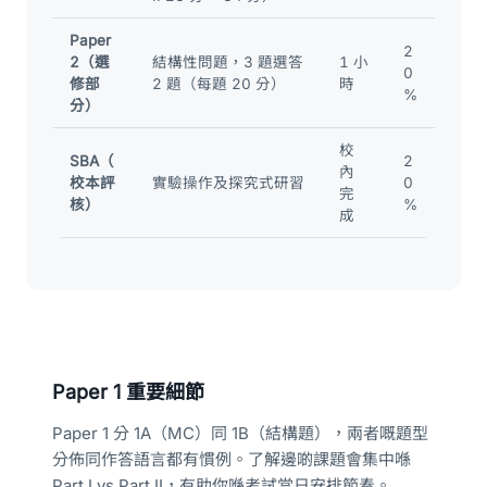
Paper
2
2（選
結構性問題，3 題選答
1 小
0
修部
2 題（每題 20 分）
時
%
分）
校
SBA（
2
內
校本評
實驗操作及探究式研習
0
完
核）
%
成
Paper 1 重要細節
Paper 1 分 1A（MC）同 1B（結構題），兩者嘅題型
分佈同作答語言都有慣例。了解邊啲課題會集中喺
Part I vs Part II，有助你喺考試當日安排節奏。