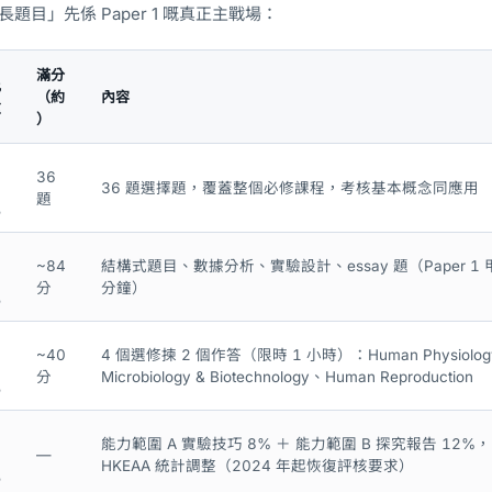
題目」先係 Paper 1 嘅真正主戰場：
滿分
比
（約
內容
重
）
36
36 題選擇題，覆蓋整個必修課程，考核基本概念同應用
題
%
~84
結構式題目、數據分析、實驗設計、essay 題（Paper 1 
分
分鐘）
%
~40
4 個選修揀 2 個作答（限時 1 小時）：Human Physiology、
分
Microbiology & Biotechnology、Human Reproduction
%
能力範圍 A 實驗技巧 8% ＋ 能力範圍 B 探究報告 12
—
HKEAA 統計調整（2024 年起恢復評核要求）
%