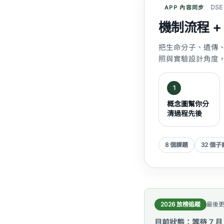
DS
APP 內容同步
機制流程 
把生命分子、遺傳
照與實驗設計角度
1
概念圖幫你分
清過程先後
8 個課題
32 個
2026 放榜追蹤
最後更新
目前狀態：等待 7 月