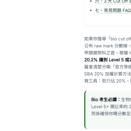
六、3 大 Cut Of
七、常見問題 FAQ
如果你搜尋「bio cut 
公布 raw mark 分
甲類選修科之首。根據 H
20.2% 攞到 Level 5 
篇會清楚分開「官方等級分布
SBA 20% 加權計算方
救工具：佢只佔 20%，
Bio 考生必讀：
生物
Level 5+ 嘅比
而係確保你嘅分數足夠將你