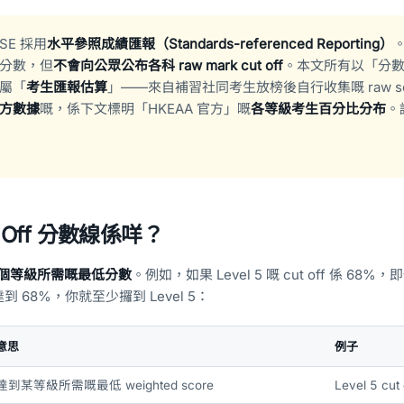
SE 採用
水平參照成績匯報（Standards-referenced Reporting）
。
分數，但
不會向公眾公布各科 raw mark cut off
。本文所有以「分
屬「
考生匯報估算
」——來自補習社同考生放榜後自行收集嘅 raw s
方數據
嘅，係下文標明「HKEAA 官方」嘅
各等級考生百分比分布
。
t Off 分數線係咩？
個等級所需嘅最低分數
。例如，如果 Level 5 嘅 cut off 係 68%
ore 達到 68%，你就至少攞到 Level 5：
意思
例子
達到某等級所需嘅最低 weighted score
Level 5 cut