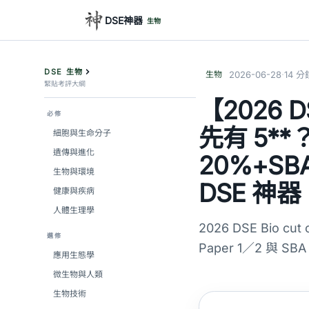
DSE神器
生物
DSE 生物
·
生物
2026-06-28
14 分
緊貼考評大綱
【2026 
必修
先有 5**？
細胞與生命分子
遺傳與進化
20%+SB
生物與環境
DSE 神器
健康與疾病
人體生理學
2026 DSE Bio 
選修
Paper 1／2 與
應用生態學
微生物與人類
生物技術