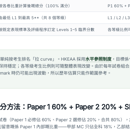
按各卷比重計算後嘅總分（100% 滿分）
P1 60% + 
由最低 L1 到最高 5**（共 8 個等級）
L1 / L2 / L3
按既定表現標準及評級程序訂定 Levels 1–5 臨界分數
各等級比例
非單純按考生排名「拉 curve」。HKEAA 採用
水平參照制度
，目標係
保持穩定；各等級考生比例則可隨整體表現改變。由於每年試卷組合
w mark 時仍可能出現波動，所以歷年估算只能作範圍參考。
：Paper 1 60% + Paper 2 20% + S
（Paper 1 必修佔 60%、Paper 2 選修佔 20%，合共 80%
特別留意嘅係 Paper 1 內部嘅比重——甲部 MC 只佔全科 18%，乙