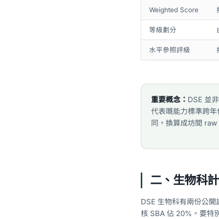
Weighted Score
等級劃分
水平參照評級
重要概念：
DSE 並
代表嘅能力標準跨年
同，換算成坊間 ra
二、生物科計分方法
DSE 生物科有兩份公開試卷
核 SBA 佔 20%。要