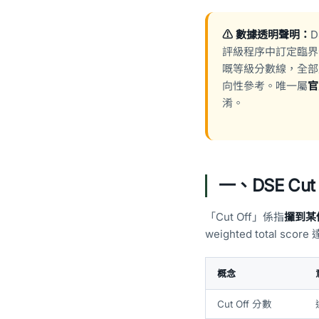
⚠️ 數據透明聲明：
D
評級程序中訂定臨界
嘅等級分數線，全部
向性參考。唯一屬
官
淆。
一、DSE Cu
「Cut Off」係指
攞到某
weighted total sc
概念
Cut Off 分數