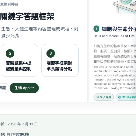
E 生物科神器
+ 關鍵字答題框架
、生態、人體生理等內容整理成流程、對
，減少死背。
2
3
實驗題集中提
關鍵字框架對
醒變量與控制
準長題得分點
子課題
生物 App →
：2026 年 7 月 13 日
 15 日正式放榜