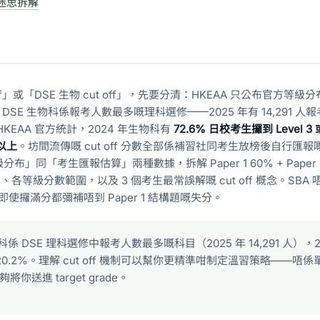
f 迷思拆解
off」或「DSE 生物 cut off」，先要分清：HKEAA 只公布官方等
數線。DSE 生物科係報考人數最多嘅理科選修——2025 年有 14,291 
KEAA 官方統計，2024 年生物科有
72.6% 日校考生攞到 Level 
或以上
。坊間流傳嘅 cut off 分數全部係補習社同考生放榜後自行匯
」同「考生匯報估算」兩種數據，拆解 Paper 1 60% + Paper 2
法、各等級分數範圍，以及 3 個考生最常誤解嘅 cut off 概念。SBA
即使攞滿分都彌補唔到 Paper 1 結構題嘅失分。
科係 DSE 理科選修中報考人數最多嘅科目（2025 年 14,291 人），2
率約 20.2%。理解 cut off 機制可以幫你更精準咁制定溫習策略——
送進 target grade。