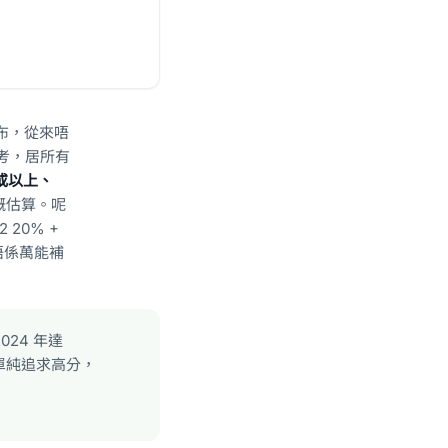
級分布，從來唔
人報考，居所有
3 或以上、
報嘅估算。呢
 20% +
 唔係萬能補
024 年達
唔係單純追求高分，