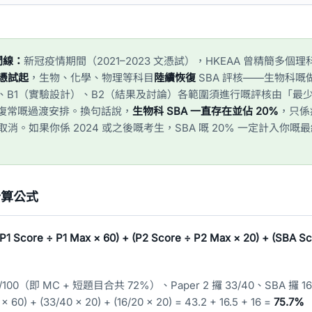
間線：
新冠疫情期間（2021–2023 文憑試），HKEAA 曾精簡多個理科
文憑試起
，生物、化學、物理等科目
陸續恢復
SBA 評核——生物科嘅
、B1（實驗設計）、B2（結果及討論）各範圍須進行嘅評核由「最少 
為復常嘅過渡安排。換句話說，
生物科 SBA 一直存在並佔 20%
，只係
消。如果你係 2024 或之後嘅考生，SBA 嘅 20% 一定計入你嘅
 計算公式
P1 Score ÷ P1 Max × 60) + (P2 Score ÷ P2 Max × 20) + (SBA S
2/100（即 MC + 短題目合共 72%）、Paper 2 攞 33/40、SBA 攞 16
× 60) + (33/40 × 20) + (16/20 × 20) = 43.2 + 16.5 + 16 =
75.7%