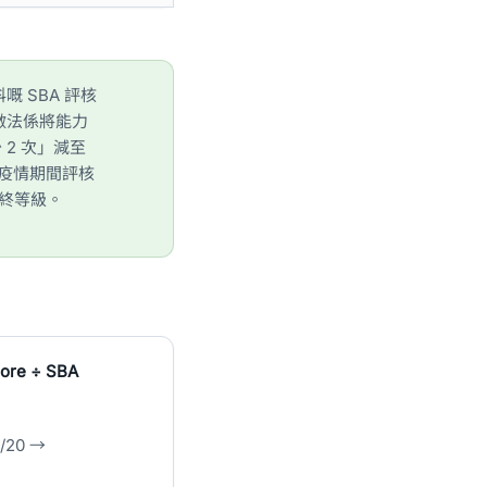
嘅 SBA 評核
做法係將能力
2 次」減至
疫情期間評核
最終等級。
core ÷ SBA
/20 →