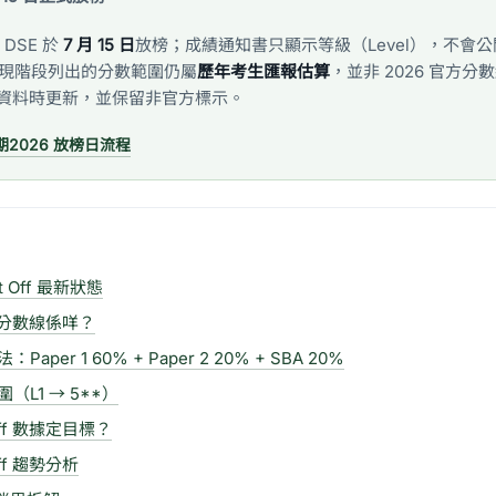
 DSE 於
7 月 15 日
放榜；成績通知書只顯示等級（Level），不會公開 r
，下文現階段列出的分數範圍仍屬
歷年考生匯報估算
，並非 2026 官方
資料時更新，並保留非官方標示。
期
2026 放榜日流程
ut Off 最新狀態
ff 分數線係咩？
per 1 60% + Paper 2 20% + SBA 20%
L1 → 5**）
Off 數據定目標？
ff 趨勢分析