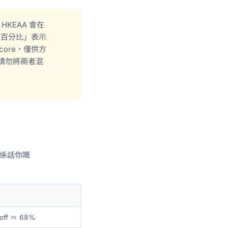
HKEAA 會在
數百分比」表示
core，僅供方
請勿將兩者混
，即係話你嘅
 off ≈ 68%