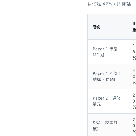
目佔足 42%，即係話「長
卷別
1
Paper 1 甲部：
8
MC 題
4
Paper 1 乙部：
2
結構／長題目
2
Paper 2：選修
0
單元
2
SBA（校本評
0
核）