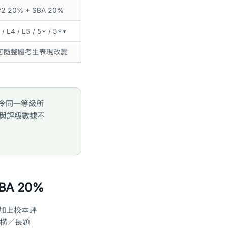
P2 20% + SBA 20%
 / L4 / L5 / 5* / 5**
可隨整體考生表現改變
令同一等級所
與評級數據不
BA 20%
），加上校本評
部結構／長題