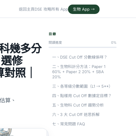
返回主頁
DSE 攻略
所有 App
生物 App →
目錄
閱讀進度
0%
生物科幾多分
2 選修
一、DSE Cut Off 分數線係咩？
二、生物科計分方法：Paper 1
估算對照｜
60% + Paper 2 20% + SBA
20%
三、各等級分數範圍（L1 → 5**）
四、點樣用 Cut Off 數據定目標？
數線估算、
五、生物科 Cut Off 趨勢分析
六、3 大 Cut Off 迷思拆解
七、常見問題 FAQ