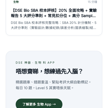
15 分鐘
生物
【DSE Bio SBA 校本評核】20% 全面攻略 + 實驗
報告 5 大評分準則 + 常見扣分位 + 高分 Sample
框架｜DSE 神器
DSE Bio SBA 校本評核完整攻略：SBA 20% 計分機制、5
大評分準則（實驗設計/數據紀錄/誤差分析/圖表繪製/結論
討論）、8 大常見實驗課題、報告撰寫框架、考生最常犯
嘅 7 個扣分位、時間管理策略。
DSE 神器 · 生物 科 APP
唔想齋睇，想練過先入腦？
精選題庫、錯題重溫、緊貼考評大綱自動標記。
每日 10 題，Level 5 其實唔係天賦。
了解更多 生物 App →