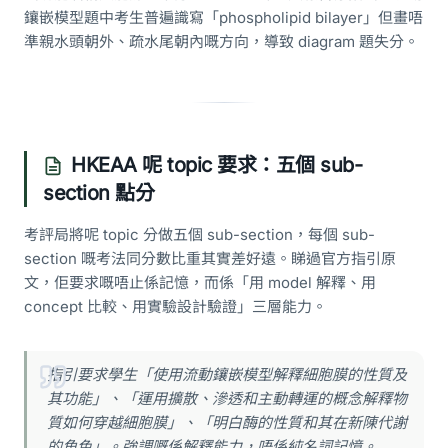
鑲嵌模型題中考生普遍識寫「phospholipid bilayer」但畫唔
準親水頭朝外、疏水尾朝內嘅方向，導致 diagram 題失分。
HKEAA 呢 topic 要求：五個 sub-
section 點分
考評局將呢 topic 分做五個 sub-section，每個 sub-
section 嘅考法同分數比重其實差好遠。睇過官方指引原
文，佢要求嘅唔止係記憶，而係「用 model 解釋、用
concept 比較、用實驗設計驗證」三層能力。
指引要求學生「使用流動鑲嵌模型解釋細胞膜的性質及
其功能」、「運用擴散、滲透和主動轉運的概念解釋物
質如何穿越細胞膜」、「明白酶的性質和其在新陳代謝
的角色」。強調嘅係解釋能力，唔係純名詞記憶。