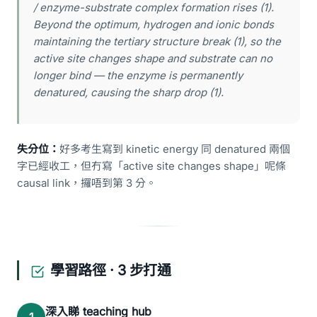
/ enzyme-substrate complex formation rises (1).
Beyond the optimum, hydrogen and ionic bonds
maintaining the tertiary structure break (1), so the
active site changes shape and substrate can no
longer bind — the enzyme is permanently
denatured, causing the sharp drop (1).
失分位：
好多考生寫到 kinetic energy 同 denatured 兩個
字已經收工，但冇寫「active site changes shape」呢條
causal link，攞唔到第 3 分。
學習路徑 · 3 步打通
深入睇 teaching hub