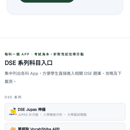
每科一個 APP · 考試為本，針對性記住得分點
DSE 系列科目入口
集中列出各科 App，方便學生直接進入相關 DSE 題庫、攻略及下
載頁。
DSE 系列
DSE Jupas 神器
JUPAS 計分器 ・ 入學機會分析 ・ 大學面試模擬
單詞狗 VocabShiba APP