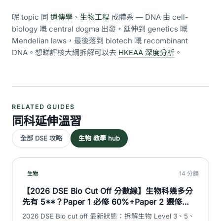
呢 topic 同
遺傳學
、
生物工程
成體系 — DNA 由 cell-
biology 嘅 central dogma 出發，延伸到 genetics 嘅
Mendelian laws，最後落到 biotech 嘅 recombinant
DNA。想睇評核大綱拆解可以去
HKEAA 深度分析
。
RELATED GUIDES
同科延伸溫習
全部 DSE 攻略
生物 教學 hub
14 分鐘
生物
【2026 DSE Bio Cut Off 分數線】生物科幾多分
先有 5**？Paper 1 必修 60%+Paper 2 選修
20%+SBA 20% 加權計算＋L1-5** 估算對照｜
2026 DSE Bio cut off 最新狀態：拆解生物 Level 3、5、