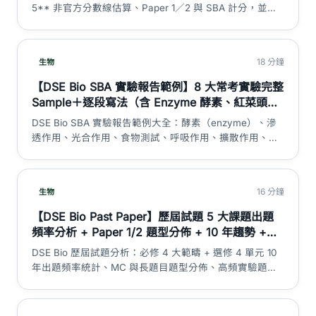
DSE 神器
5** 非官方分數線估算、Paper 1／2 與 SBA 計分，並分
清 HKEAA 官方等級與考生匯報數據。
18 分鐘
生物
【DSE Bio SBA 實驗報告範例】8 大常考實驗完整
Sample＋逐段寫法（含 Enzyme 酵素、紅菜頭、
DCPIP）｜DSE 神器
DSE Bio SBA 實驗報告範例大全：酵素（enzyme）、滲
透作用、光合作用、食物測試、呼吸作用、擴散作用、紅
菜頭細胞膜通透性、DCPIP 光反應 8 大常考實驗完整
sample，連原始數據表、Discussion／Evaluation 中英對
照高分範段，同埋 bio sba B1／B2 官方佔分全部講清楚。
16 分鐘
生物
【DSE Bio Past Paper】歷屆試題 5 大課題出題
頻率分析 + Paper 1/2 題型分佈 + 10 年趨勢 +
2026 溫習重點｜DSE 神器
DSE Bio 歷屆試題分析：必修 4 大範疇 + 選修 4 單元 10
年出題頻率統計、MC 與長題目題型分佈、高頻實驗題課
題、跨課題混合題趨勢、2026 年溫習優先次序建議。絕
不含 past paper 題目內容——純頻率分析同溫習策略。