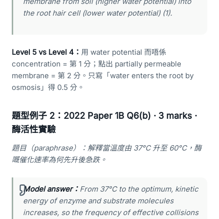
membrane from soil (higher water potential) into
the root hair cell (lower water potential) (1).
Level 5 vs Level 4：
用 water potential 而唔係
concentration = 第 1 分；點出 partially permeable
membrane = 第 2 分。只寫「water enters the root by
osmosis」得 0.5 分。
題型例子 2：2022 Paper 1B Q6(b) · 3 marks ·
酶活性實驗
題目（paraphrase）：解釋當溫度由 37°C 升至 60°C，酶
嘅催化速率為何先升後急跌。
Model answer：
From 37°C to the optimum, kinetic
energy of enzyme and substrate molecules
increases, so the frequency of effective collisions