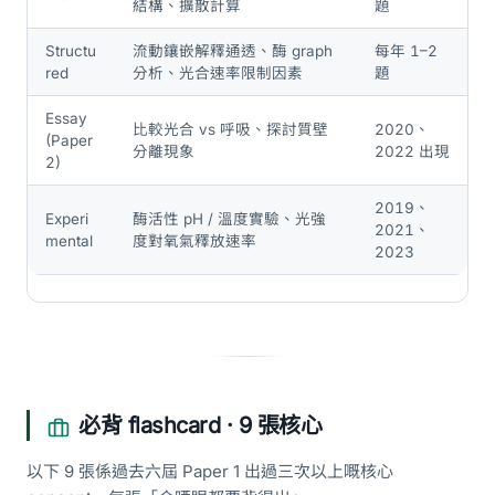
結構、擴散計算
題
Structu
流動鑲嵌解釋通透、酶 graph
每年 1–2
red
分析、光合速率限制因素
題
Essay
比較光合 vs 呼吸、探討質壁
2020、
(Paper
分離現象
2022 出現
2)
2019、
Experi
酶活性 pH / 溫度實驗、光強
2021、
mental
度對氧氣釋放速率
2023
必背 flashcard · 9 張核心
以下 9 張係過去六屆 Paper 1 出過三次以上嘅核心