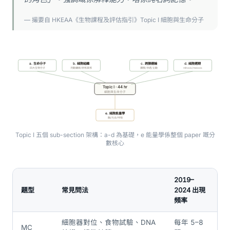
— 撮要自 HKEAA《生物課程及評估指引》Topic I 細胞與生命分子
a. 生命分子
b. 細胞組織
c. 跨膜運輸
d. 細胞週期
四大生物分子
流動鑲嵌/原核真核
擴散/滲透/主動
mitosis/meiosis
Topic I · 44 hr
細胞與生命分子
e. 細胞能量學
酶/光合/呼吸
Topic I 五個 sub-section 架構：a-d 為基礎，e 能量學係整個 paper 嘅分
數核心
2019–
題型
常見問法
2024 出現
頻率
細胞器對位、食物試驗、DNA
每年 5–8
MC