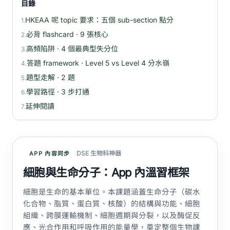
目錄
HKEAA 呢 topic 要求：五個 sub-section 點分
1.
必背 flashcard · 9 張核心
2.
高頻陷阱 · 4 個最典型失分位
3.
答題 framework · Level 5 vs Level 4 分水嶺
4.
題型走解 · 2 題
5.
學習路徑 · 3 步打通
6.
延伸閱讀
7.
DSE 生物科神器
APP 內容同步
細胞與生命分子：App 內溫習框架
細胞是生命的基本單位。本課題涵蓋生命分子（碳水
化合物、脂質、蛋白質、核酸）的結構與功能、細胞
組織、跨膜運輸機制、細胞週期與分裂，以及酶促反
應、光合作用和呼吸作用的能量學，奠定整個生物課