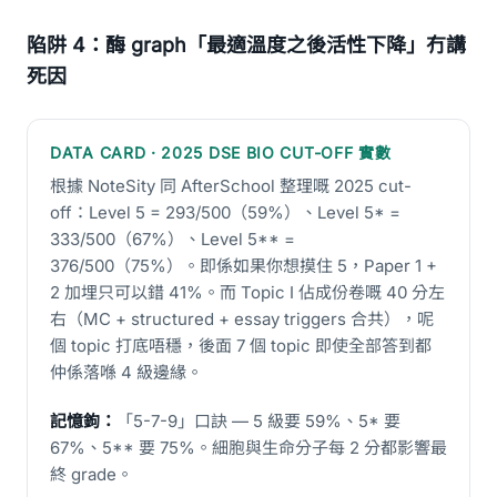
陷阱 4：酶 graph「最適溫度之後活性下降」冇講
死因
DATA CARD · 2025 DSE BIO CUT-OFF 實數
根據 NoteSity 同 AfterSchool 整理嘅 2025 cut-
off：Level 5 = 293/500（59%）、Level 5* =
333/500（67%）、Level 5** =
376/500（75%）。即係如果你想摸住 5，Paper 1 +
2 加埋只可以錯 41%。而 Topic I 佔成份卷嘅 40 分左
右（MC + structured + essay triggers 合共），呢
個 topic 打底唔穩，後面 7 個 topic 即使全部答到都
仲係落喺 4 級邊緣。
記憶鉤：
「5-7-9」口訣 — 5 級要 59%、5* 要
67%、5** 要 75%。細胞與生命分子每 2 分都影響最
終 grade。