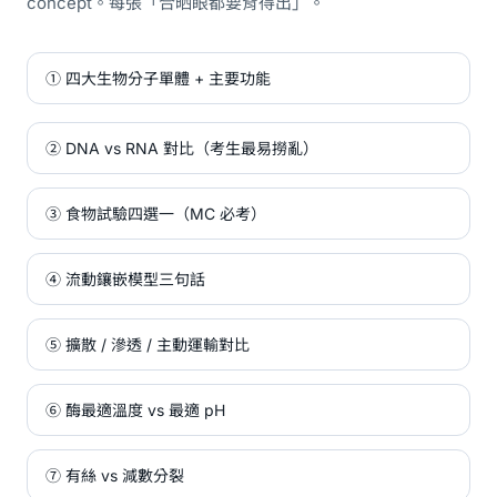
concept。每張「合晒眼都要背得出」。
① 四大生物分子單體 + 主要功能
② DNA vs RNA 對比（考生最易撈亂）
③ 食物試驗四選一（MC 必考）
④ 流動鑲嵌模型三句話
⑤ 擴散 / 滲透 / 主動運輸對比
⑥ 酶最適溫度 vs 最適 pH
⑦ 有絲 vs 減數分裂