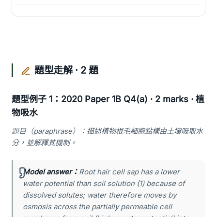
題型走解 · 2 題
題型例子 1：2020 Paper 1B Q4(a) · 2 marks · 植
物吸水
題目（paraphrase）：描述植物根毛細胞點樣由土壤吸取水
分，並解釋其機制。
Model answer：
Root hair cell sap has a lower
water potential than soil solution (1) because of
dissolved solutes; water therefore moves by
osmosis across the partially permeable cell