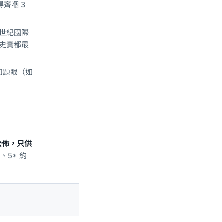
齊嗰 3
世紀國際
史實都最
扣題眼（如
方公佈，只供
、5* 約