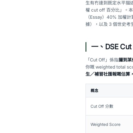
生有冇達到既定水平描述而定
權 cut off 百分比」。
（Essay）40% 加權
據），以及 3 個世史考生最
一、DSE Cu
「Cut Off」係指
攞到某
你嘅 weighted tot
生／補習社匯報嘅估算，並
概念
Cut Off 分數
Weighted Score