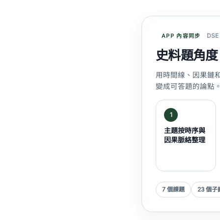
DS
APP 內容同步
史料題角度 
用時間線、因果鏈
變成可答題的論點
1
主題按時序與
因果脈絡整理
7 個課題
23 個