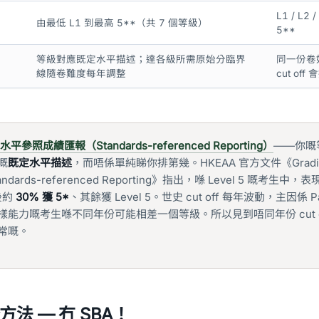
L1 / L2 /
由最低 L1 到最高 5**（共 7 個等級）
5**
-
等級對應既定水平描述；達各級所需原始分臨界
同一份卷
線隨卷難度每年調整
cut off
水平參照成績匯報（Standards-referenced Reporting）
——你嘅
嘅
既定水平描述
，而唔係單純睇你排第幾。HKEAA 官方文件《Gradi
 Standards-referenced Reporting》指出，喺 Level 5 嘅考生中
後約
30% 獲 5*
、其餘獲 Level 5。世史 cut off 每年波動，主因係 P
能力嘅考生喺不同年份可能相差一個等級。所以見到唔同年份 cut o
常嘅。
法 — 冇 SBA！