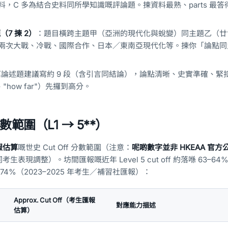
，C 多為結合史料同所學知識嘅評論題。揀資料最熟、parts 最答得
題（7 揀 2）
：題目橫跨主題甲（亞洲的現代化與蛻變）同主題乙（廿
兩次大戰、冷戰、國際合作、日本／東南亞現代化等。揀你「論點同
論述題建議寫約 9 段（含引言同結論），論點清晰、史實準確、緊
nt"、"how far"）先攞到高分。
範圍（L1 → 5**）
報估算
嘅世史 Cut Off 分數範圍（注意：
呢啲數字並非 HKEAA 官
表現調整）。坊間匯報嘅近年 Level 5 cut off 約落喺 63–64%
.5–74%（2023–2025 年考生／補習社匯報）：
Approx. Cut Off（考生匯報
對應能力描述
估算）