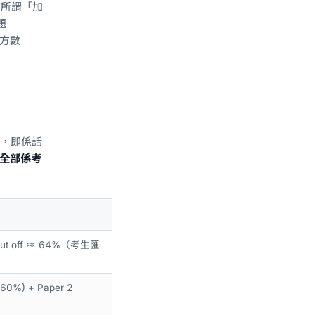
公佈所謂「加
題
官方數
4%，即係話
全部係考
 cut off ≈ 64%（考生匯
(60%) + Paper 2