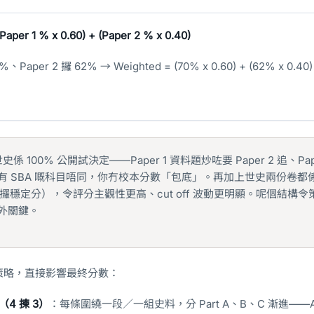
Paper 1 % x 0.60) + (Paper 2 % x 0.40)
、Paper 2 攞 62% → Weighted = (70% x 0.60) + (62% x 0.40)
史係 100% 公開試決定——Paper 1 資料題炒咗要 Paper 2 追、Pap
有 SBA 嘅科目唔同，你冇校本分數「包底」。再加上世史兩份卷都
速攞穩定分），令評分主觀性更高、cut off 波動更明顯。呢個結構
外關鍵。
策略，直接影響最終分數：
題（4 揀 3）
：每條圍繞一段／一組史料，分 Part A、B、C 漸進——A