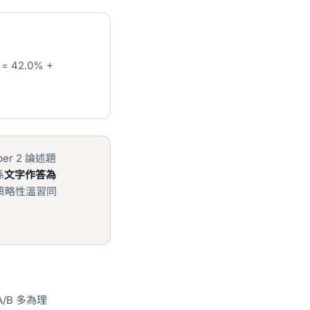
 = 42.0% +
er 2 論述題
係
文字作答為
令策略性溫習同
/B 多為理