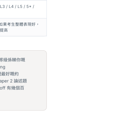
 L3 / L4 / L5 / 5* /
如果考生整體表現好，
 會提高
等級係睇你嘅
ng
，表現最好嘅約
aper 2 論述題
ff 有幾個百