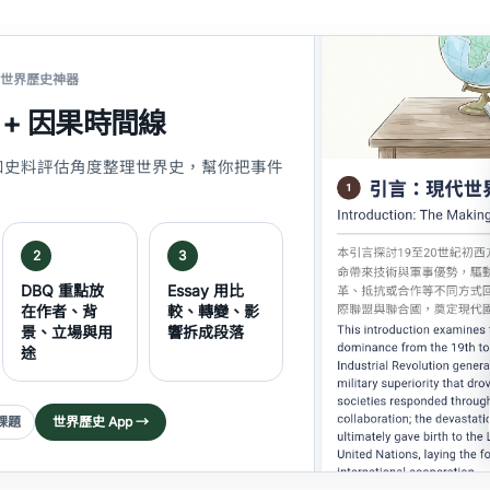
E 世界歷史神器
+ 因果時間線
和史料評估角度整理世界史，幫你把事件
。
2
3
DBQ 重點放
Essay 用比
在作者、背
較、轉變、影
景、立場與用
響拆成段落
途
子課題
世界歷史 App →