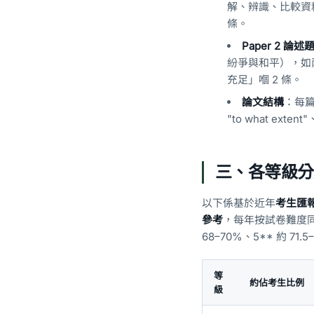
解、辨識、比較資料
條。
Paper 2 論述
紛爭與和平），如
充足」嗰 2 條。
論文結構
：每篇
"to what exte
三、各等級分數
以下係基於近年
考生匯
參考
，每年按試卷難度同考生
68–70%、5** 約 71
等
約佔考生比例
級