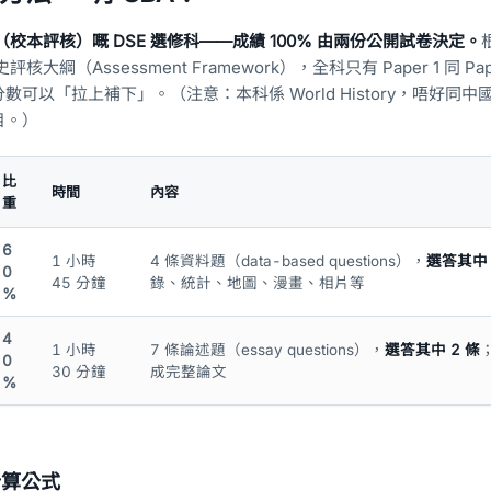
（校本評核）嘅 DSE 選修科——成績 100% 由兩份公開試卷決定。
評核大綱（Assessment Framework），全科只有 Paper 1 同 Pap
可以「拉上補下」。（注意：本科係 World History，唔好同中
目。）
比
時間
內容
重
6
1 小時
4 條資料題（data-based questions），
選答其中 
0
45 分鐘
錄、統計、地圖、漫畫、相片等
%
4
1 小時
7 條論述題（essay questions），
選答其中 2 條
0
30 分鐘
成完整論文
%
 計算公式