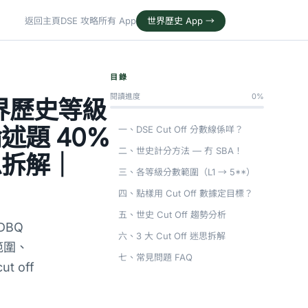
返回主頁
DSE 攻略
所有 App
世界歷史 App →
目錄
閱讀進度
0%
】世界歷史等級
 論述題 40%
一、DSE Cut Off 分數線係咩？
二、世史計分方法 — 冇 SBA！
迷思拆解｜
三、各等級分數範圍（L1 → 5**）
四、點樣用 Cut Off 數據定目標？
五、世史 Cut Off 趨勢分析
DBQ
六、3 大 Cut Off 迷思拆解
數範圍、
七、常見問題 FAQ
 off