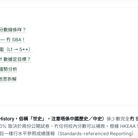
ff 分數線係咩？
 冇 SBA！
L1 → 5**）
Off 數據定目標？
f 趨勢分析
f 迷思拆解
 History，俗稱「世史」，注意唔係中國歷史／中史）
係少數完全
冇 
100% 取決於兩份公開試卷，冇任何校內分數可以補救。根據 HKEAA
一樣行水平參照成績匯報（Standards-referenced Reportin