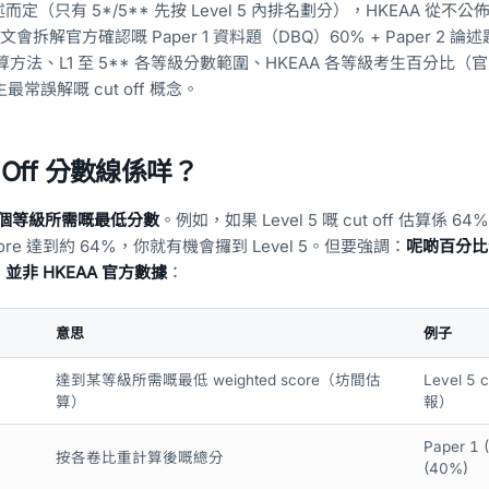
（只有 5*/5** 先按 Level 5 內排名劃分），HKEAA 從不
本文會拆解官方確認嘅 Paper 1 資料題（DBQ）60% + Paper 2 論述
計算方法、L1 至 5** 各等級分數範圍、HKEAA 各等級考生百分比（
常誤解嘅 cut off 概念。
t Off 分數線係咩？
個等級所需嘅最低分數
。例如，如果 Level 5 嘅 cut off 估算係 6
al score 達到約 64%，你就有機會攞到 Level 5。但要強調：
呢啲百分比
非 HKEAA 官方數據
：
意思
例子
達到某等級所需嘅最低 weighted score（坊間估
Level 5
算）
報）
Paper 1 
按各卷比重計算後嘅總分
(40%)