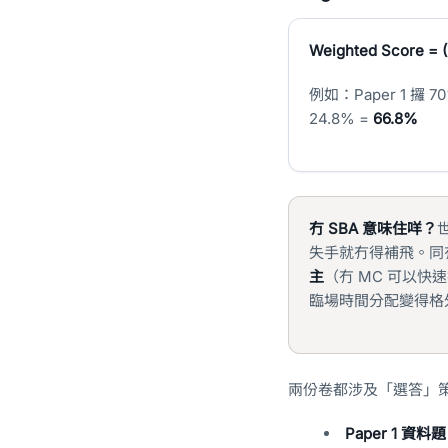
Weighted Score = (
例如：Paper 1 攞 70%
24.8% =
66.8%
冇 SBA 意味住咩？
世
失手就冇得補飛。同
主
（冇 MC 可以快
臨場時間分配變得格
兩份卷都涉及「選答」
Paper 1 資料