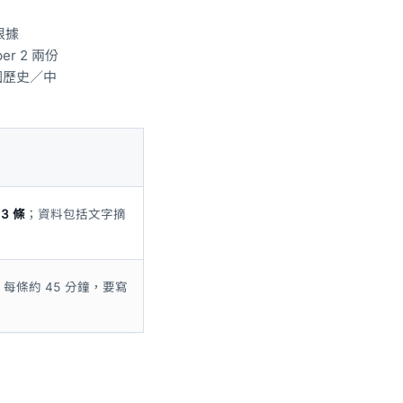
根據
er 2 兩份
國歷史／中
3 條
；資料包括文字摘
；每條約 45 分鐘，要寫