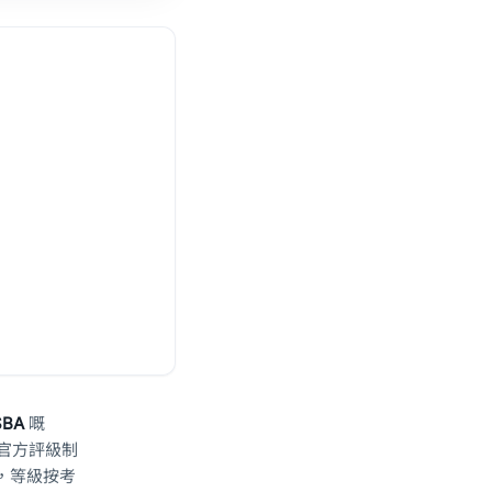
SBA
嘅
 官方評級制
g），等級按考