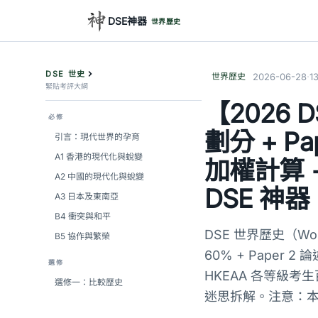
DSE神器
世界歷史
DSE 世史
·
世界歷史
2026-06-28
1
緊貼考評大綱
【2026 
必修
劃分 + Pa
引言：現代世界的孕育
A1 香港的現代化與蛻變
加權計算 +
A2 中國的現代化與蛻變
DSE 神器
A3 日本及東南亞
B4 衝突與和平
DSE 世界歷史（Worl
B5 協作與繁榮
60% + Paper 
選修
HKEAA 各等級考生百
選修一：比較歷史
迷思拆解。注意：