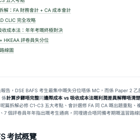
C3 五大考點
解：FA 財務會計 + CA 成本會計
D CLIC 完全攻略
 吸收成本法：年年考嘅終極對決
+ HKEAA 評卷員失分位
習路線圖
員報告，DSE BAFS 考生最集中嘅失分位唔係 MC，而係 Paper 2 
，係
計算步驟唔完整
同
邊際成本 vs 吸收成本法嘅利潤差異解釋唔清
rk。呢篇拆解必修 C1-C3 五大考點、會計選修 FA 同 CA 嘅出題重點
貸邏輯、7 個評卷員年年指出嘅考生通病，同埋適合唔同備考期嘅溫習路
FS 考試概覽