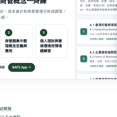
+ 商管概念一齊練
ry、會計、成本會計和商業管理分拆成題型，
手感。
2
3
商管題集中整
個人理財與營
理概念定義與
商環境用情境
應用
題練習
課題
BAFS App →
考試概覽