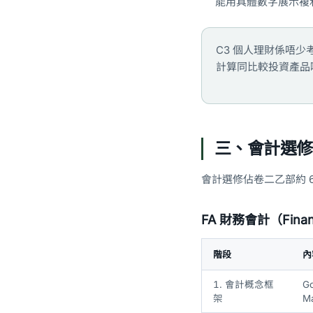
能用具體數字展示複
C3 個人理財係唔少考
計算同比較投資產品嘅風
三、會計選修深
會計選修佔卷二乙部約 6
FA 財務會計（Finan
階段
內
1. 會計概念框
Go
架
Ma