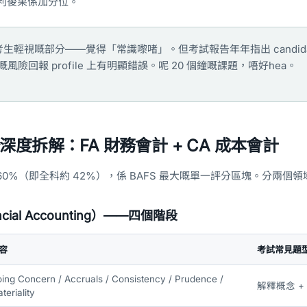
利後果係加分位。
生輕視嘅部分——覺得「常識嚟啫」。但考試報告年年指出 candidate
險回報 profile 上有明顯錯誤。呢 20 個鐘嘅課題，唔好hea。
度拆解：FA 財務會計 + CA 成本會計
0%（即全科約 42%），係 BAFS 最大嘅單一評分區塊。分兩個領
cial Accounting）——四個階段
容
考試常見題
ing Concern / Accruals / Consistency / Prudence /
解釋概念 
teriality