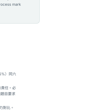
ess mark
.5%）同六
慈善責任。必
類題目要求
力對比。