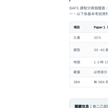
BAFS 課程分兩個層面：必修
一。以下係基本考試資
項目
Paper 
比重
30%
題型
30-40
時間
1 小時 1
範圍
必修部分 
SBA
無 SBA
關鍵信息：
卷二乙部選