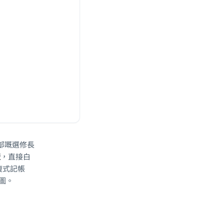
乙部嘅選修長
楚
，直接白
、複式記帳
線圖。