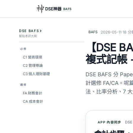
DSE神器
BAFS
DSE BAFS
·
BAFS
2026-05-11
18 分
緊貼考評大綱
【DSE B
必修
複式記帳 
C1 營商環境
C2 管理導論
DSE BAFS 分 Pa
C3 個人理財基礎
計選修 FA/CA。呢
選修
法、比率分析、7 大
FA 財務會計
CA 成本會計
DSE
APP 內容同步