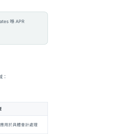
s 喺 APR
域：
型
+ 應用於具體會計處理