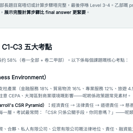
 乙部長題目寫唔切或計算步驟唔完整，最後停喺 Level 3-4。乙部嘅 proc
%，
展示完整計算步驟比 final answer 更緊要
。
C1-C3 五大考點
约 58%（卷一全部 + 卷二甲部）。以下係每個課題嘅核心考點：
ss Environment）
支柱產業（金融服務 18%、貿易物流 16%、專業服務 12%、旅遊 4
注意 CEPA、大灣區對商業環境嘅影響——呢啲係政策題常見素材。
oll's CSR Pyramid）：
經濟責任 → 法律責任 → 道德責任 → 
每一層。考試最常問：「CSR 只係公關手段，你同意嗎？」——呢
資、合夥、私人有限公司、公眾有限公司嘅法律地位、責任、融資能