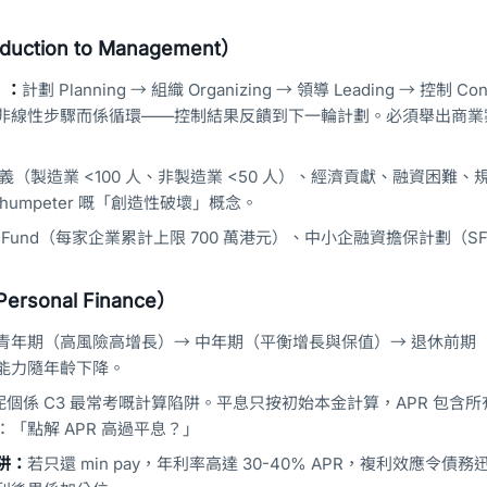
uction to Management）
）：
計劃 Planning → 組織 Organizing → 領導 Leading → 控制 Cont
非線性步驟而係循環——控制結果反饋到下一輪計劃。必須舉出商業
義（製造業 <100 人、非製造業 <50 人）、經濟貢獻、融資困難、
umpeter 嘅「創造性破壞」概念。
D Fund（每家企業累計上限 700 萬港元）、中小企融資擔保計劃（S
sonal Finance）
青年期（高風險高增長）→ 中年期（平衡增長與保值）→ 退休前期
能力隨年齡下降。
呢個係 C3 最常考嘅計算陷阱。平息只按初始本金計算，APR 包含
「點解 APR 高過平息？」
阱：
若只還 min pay，年利率高達 30-40% APR，複利效應令債