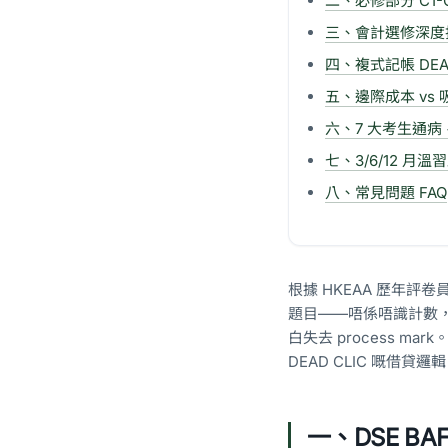
二、必修部分 C1-
三、會計選修深度拆
四、複式記帳 DEA
五、邊際成本 vs
六、7 大考生通病 
七、3/6/12 月溫
八、常見問題 FAQ
根據 HKEAA 歷年評卷
題目——唔係唔識計數
白失去 process ma
DEAD CLIC 嘅借
一、DSE BA