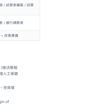
 / 試算表編製 / 試算
 / 銀行調節表
 + 改善建議
本（按決策相
接人工係變
同。存貨增
n of