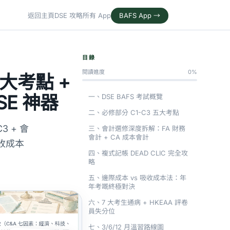
返回主頁
DSE 攻略
所有 App
BAFS App →
目錄
閱讀進度
0%
 大考點 +
SE 神器
一、DSE BAFS 考試概覽
二、必修部分 C1-C3 五大考點
3 + 會
三、會計選修深度拆解：FA 財務
會計 + CA 成本會計
吸收成本
四、複式記帳 DEAD CLIC 完全攻
略
五、邊際成本 vs 吸收成本法：年
年考嘅終極對決
六、7 大考生通病 + HKEAA 評卷
員失分位
七、3/6/12 月溫習路線圖