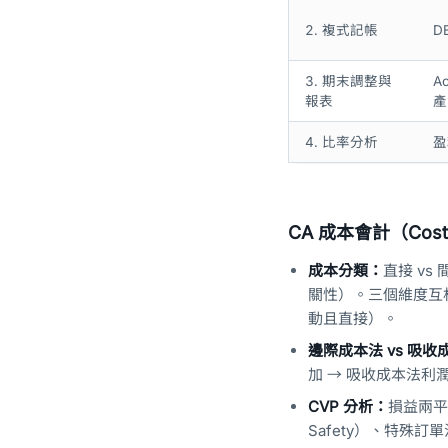
2. 複式記帳
D
3. 期末調整與
A
報表
產
4. 比率分析
盈
CA 成本會計（Cost
成本分類：
直接 vs
關性）。三個維度互
動且直接）。
邊際成本法 vs 吸收
加 → 吸收成本法
CVP 分析：
損益兩平點
Safety）、特殊訂