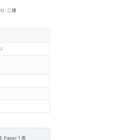
rt）二擇
%）
per 1 表