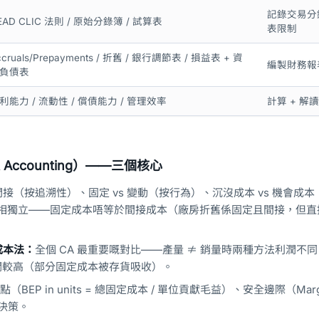
記錄交易分錄
EAD CLIC 法則 / 原始分錄簿 / 試算表
表限制
ccruals/Prepayments / 折舊 / 銀行調節表 / 損益表 + 資
編製財務報表
負債表
利能力 / 流動性 / 償債能力 / 管理效率
計算 + 解讀
 Accounting）——三個核心
 間接（按追溯性）、固定 vs 變動（按行為）、沉沒成本 vs 機會成
相獨立——固定成本唔等於間接成本（廠房折舊係固定且間接，但直
成本法：
全個 CA 最重要嘅對比——產量 ≠ 銷量時兩種方法利潤不
利潤較高（部分固定成本被存貨吸收）。
（BEP in units = 總固定成本 / 單位貢獻毛益）、安全邊際（Margi
單決策。