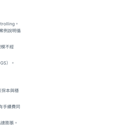
rolling。
案例說明循
規模不經
FGS）。
（保本與穩
所有手續費同
務迅速膨脹。