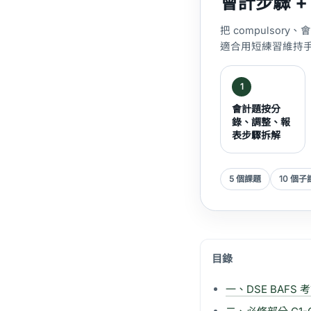
會計步驟 
把 compulso
適合用短練習維持
1
會計題按分
錄、調整、報
表步驟拆解
5 個課題
10 個子
目錄
一、DSE BAFS 