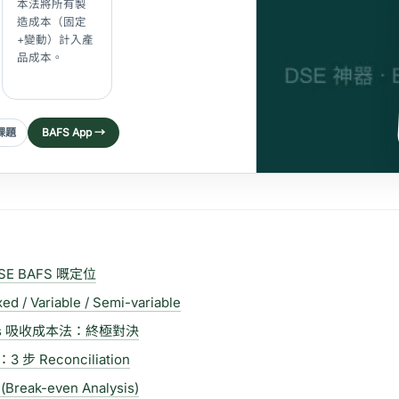
本法將所有製
造成本（固定
+變動）計入產
品成本。
課題
BAFS App →
E BAFS 嘅定位
 Variable / Semi-variable
s 吸收成本法：終極對決
 Reconciliation
ak-even Analysis)