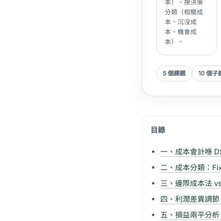
本）、按決策
分類（相關成
本、沉沒成
本、機會成
本）。
5 個課題
10 個子
目錄
一、成本會計喺 DS
二、成本分類：Fixed /
三、邊際成本法 v
四、利潤差異調節：3 步
五、損益兩平分析 (Bre