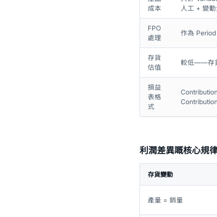
成本
人工 + 變
FPO
作為 Peri
處理
存貨
較低——存貨只含 
估值
損益
Contributi
表格
Contributio
式
利潤差異嘅核心規
存貨變動
產量 = 銷量