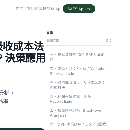
返回主頁
DSE 攻略
所有 App
BAFS App →
目錄
閱讀進度
0%
 吸收成本法
P 決策應用
一、成本會計喺 DSE BAFS 嘅定
位
二、成本分類：Fixed / Variable /
Semi-variable
三、邊際成本法 vs 吸收成本法：
終極對決
表分析 +
四、利潤差異調節：3 步
品取
Reconciliation
五、損益兩平分析 (Break-even
Analysis)
六、CVP 決策應用：3 大考試題型