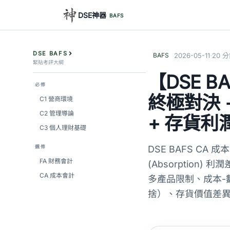
DSE神器
BAFS
DSE BAFS
·
BAFS
2026-05-11
20 
緊貼考評大綱
【DSE 
必修
終極對決 +
C1 營商環境
C2 管理導論
+ 存貨利
C3 個人理財基礎
選修
DSE BAFS CA 
FA 財務會計
(Absorption) 
CA 成本會計
多產品限制、成本-數
捨）、存貨價值差