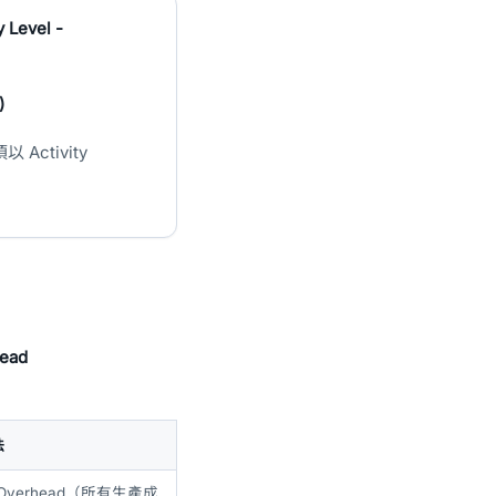
y Level -
)
Activity
ead
法
tion Overhead（所有生產成