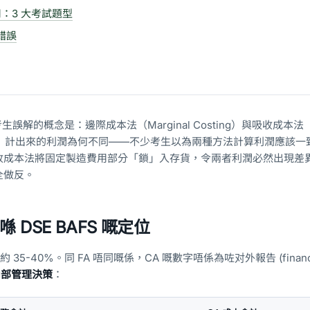
用：3 大考試題型
錯誤
生誤解的概念是：邊際成本法（Marginal Costing）與吸收成本法
Costing）計出來的利潤為何不同——不少考生以為兩種方法計算利潤應該
收成本法將固定製造費用部分「鎖」入存貨，令兩者利潤必然出現差
全做反。
 DSE BAFS 嘅定位
35-40%。同 FA 唔同嘅係，CA 嘅數字唔係為咗对外報告 (financi
內部管理決策
：