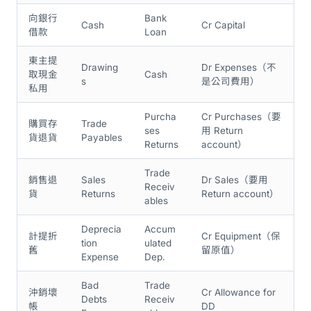
向銀行
Bank
Cash
Cr Capital
借款
Loan
東主提
Drawing
Dr Expenses（不
取現金
Cash
s
是公司費用）
私用
Purcha
Cr Purchases（要
購買存
Trade
ses
用 Return
貨退貨
Payables
Returns
account）
Trade
銷售退
Sales
Dr Sales（要用
Receiv
貨
Returns
Return account）
ables
Deprecia
Accum
計提折
Cr Equipment（保
tion
ulated
舊
留原值）
Expense
Dep.
Bad
Trade
沖銷壞
Cr Allowance for
Debts
Receiv
帳
DD