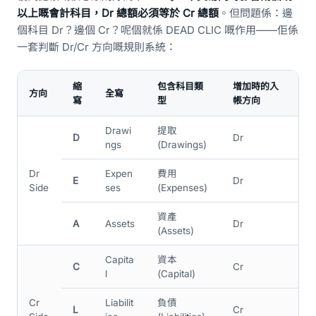
以上嘅會計科目，Dr 總額必須等於 Cr 總額
。但問題係：邊
個科目 Dr？邊個 Cr？呢個就係 DEAD CLIC 嘅作用——佢係
一套判斷 Dr/Cr 方向嘅規則系統：
縮
包含科目類
增加時的入
方向
全寫
寫
型
帳方向
Drawi
提取
D
Dr
ngs
(Drawings)
Dr
Expen
費用
E
Dr
Side
ses
(Expenses)
資產
A
Assets
Dr
(Assets)
Capita
資本
C
Cr
l
(Capital)
Cr
Liabilit
負債
L
Cr