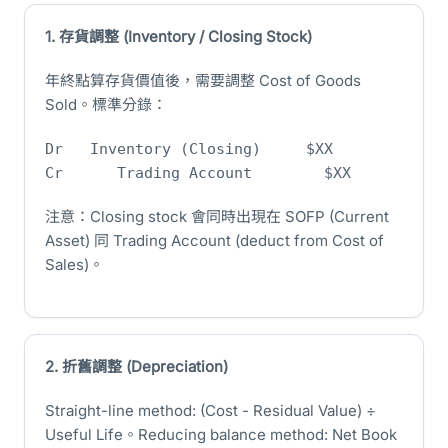
1. 存貨調整 (Inventory / Closing Stock)
年終點算存貨價值後，需要調整 Cost of Goods
Sold。標準分錄：
Dr Inventory (Closing) $XX
Cr Trading Account $XX
注意：Closing stock 會同時出現在 SOFP (Current
Asset) 同 Trading Account (deduct from Cost of
Sales)。
2. 折舊調整 (Depreciation)
Straight-line method: (Cost - Residual Value) ÷
Useful Life。Reducing balance method: Net Book