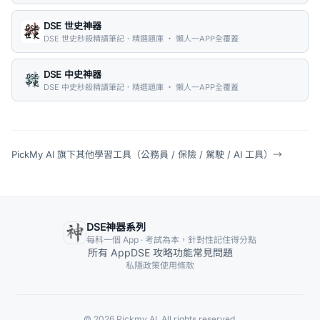
DSE 世史神器
DSE 世史秒殺精讀筆記．精選題庫 ・ 懶人一APP全覆蓋
DSE 中史神器
DSE 中史秒殺精讀筆記．精選題庫 ・ 懶人一APP全覆蓋
PickMy AI 旗下其他學習工具（公務員 / 保險 / 駕駛 / AI 工具）
→
DSE神器系列
每科一個 App · 考試為本，針對性記住得分點
所有 App
DSE 攻略
功能
常見問題
私隱政策
使用條款
© 2026 Pickmy AI. All rights reserved.