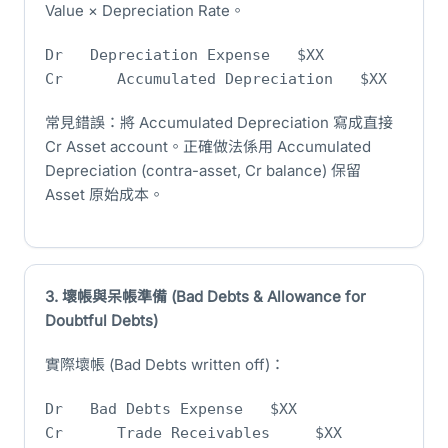
Value × Depreciation Rate。
Dr Depreciation Expense $XX
Cr Accumulated Depreciation $XX
常見錯誤：將 Accumulated Depreciation 寫成直接
Cr Asset account。正確做法係用 Accumulated
Depreciation (contra-asset, Cr balance) 保留
Asset 原始成本。
3. 壞帳與呆帳準備 (Bad Debts & Allowance for
Doubtful Debts)
實際壞帳 (Bad Debts written off)：
Dr Bad Debts Expense $XX
Cr Trade Receivables $XX