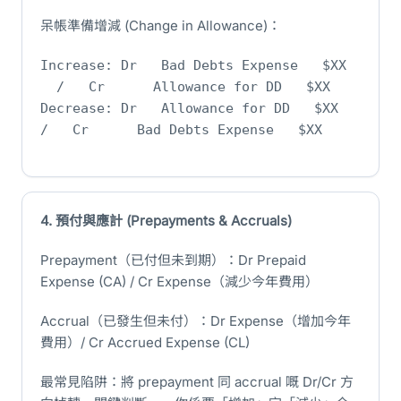
呆帳準備增減 (Change in Allowance)：
Increase: Dr Bad Debts Expense $XX
/ Cr Allowance for DD $XX
Decrease: Dr Allowance for DD $XX
/ Cr Bad Debts Expense $XX
4. 預付與應計 (Prepayments & Accruals)
Prepayment（已付但未到期）：Dr Prepaid
Expense (CA) / Cr Expense（減少今年費用）
Accrual（已發生但未付）：Dr Expense（增加今年
費用）/ Cr Accrued Expense (CL)
最常見陷阱：將 prepayment 同 accrual 嘅 Dr/Cr 方