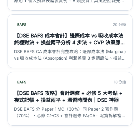
原則 + 個人預算表編製實例 + 5 類投資工具風險回報光譜
（存款／債券／股票／基金／衍生產品）+ 信用卡與消費
者信貸 5 大陷阱 + 保險原則與類型 + 強積金 (MPF) 制度
拆解。
20 分鐘
BAFS
【DSE BAFS 成本會計】邊際成本 vs 吸收成本法
終極對決 + 損益兩平分析 4 步法 + CVP 決策應用
+ 存貨利潤調節表｜DSE 神器
DSE BAFS CA 成本會計完整攻略：邊際成本法 (Marginal)
vs 吸收成本法 (Absorption) 利潤差異 3 步調節法、損益
兩平點 (Break-even) 公式 + 圖表分析 + 多產品限制、成
本-數量-利潤 (CVP) 決策應用（自製vs外購／特別訂單／
產品取捨）、存貨價值差異計算。
18 分鐘
BAFS
【DSE BAFS 攻略】會計選修 + 必修 5 大考點 +
複式記帳 + 損益兩平 + 溫習時間表｜DSE 神器
DSE BAFS 分 Paper 1 MC（30%）同 Paper 2 寫作題
（70%），必修 C1-C3 + 會計選修 FA/CA。呢篇拆解複式
記帳 DEAD CLIC、財務報表編製、邊際 vs 吸收成本法、
比率分析、7 大考生通病同 3/6/12 月溫習路線圖。