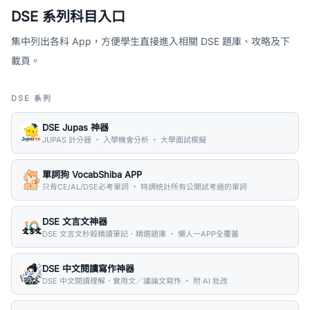
DSE 系列科目入口
集中列出各科 App，方便學生直接進入相關 DSE 題庫、攻略及下
載頁。
DSE 系列
DSE Jupas 神器
JUPAS 計分器 ・ 入學機會分析 ・ 大學面試模擬
單詞狗 VocabShiba APP
只背CE/AL/DSE必考單詞 ・ 特調統計所有公開試考過的單詞
DSE 文言文神器
DSE 文言文秒殺精讀筆記．精選題庫 ・ 懶人一APP全覆蓋
DSE 中文閱讀寫作神器
DSE 中文閱讀理解．實用文／議論文寫作 ・ 附 AI 批改