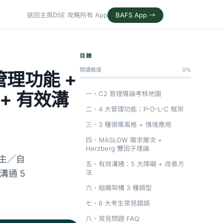
返回主頁
DSE 攻略
所有 App
BAFS App →
目錄
閱讀進度
0%
管理功能 +
 + 有效溝
一、C2 管理導論考核地圖
二、4 大管理功能：P-O-L-C 框架
三、3 種領導風格 + 情境應用
四、MASLOW 需求層次 +
Herzberg 雙因子理論
／民主／自
五、有效溝通：5 大障礙 + 改善方
溝通 5
法
六、組織架構 3 種類型
七、6 大考生常見錯誤
八、常見問題 FAQ