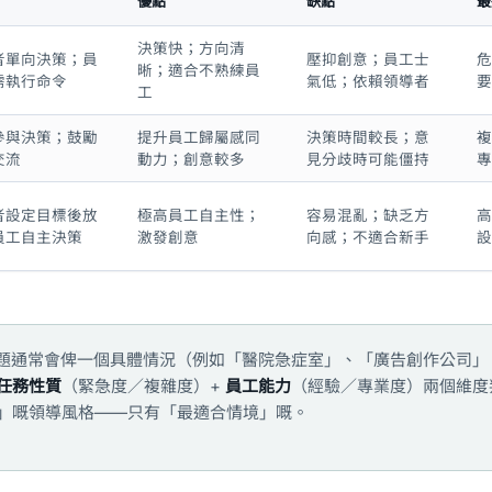
優點
缺點
最
決策快；方向清
者單向決策；員
壓抑創意；員工士
危
晰；適合不熟練員
需執行命令
氣低；依賴領導者
要
工
參與決策；鼓勵
提升員工歸屬感同
決策時間較長；意
複
交流
動力；創意較多
見分歧時可能僵持
專
者設定目標後放
極高員工自主性；
容易混亂；缺乏方
高
員工自主決策
激發創意
向感；不適合新手
設
境題通常會俾一個具體情況（例如「醫院急症室」、「廣告創作公司」
任務性質
（緊急度／複雜度）+
員工能力
（經驗／專業度）兩個維度
」嘅領導風格——只有「最適合情境」嘅。