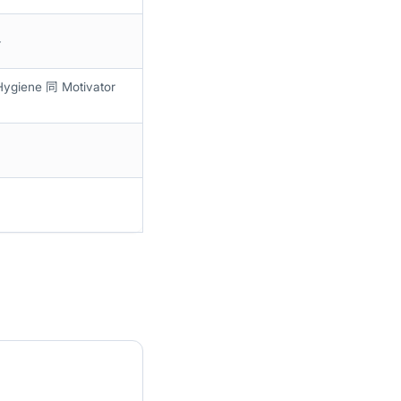
格
ne 同 Motivator