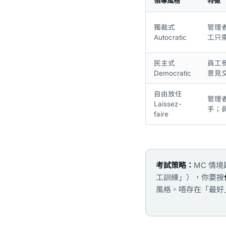
領導風格
特徵
獨裁式
管理
Autocratic
工只
民主式
員工
Democratic
意見
自由放任
管理
Laissez-
手；
faire
考試策略：
MC 情
工訓練」），你要按
風格。唔存在「最好