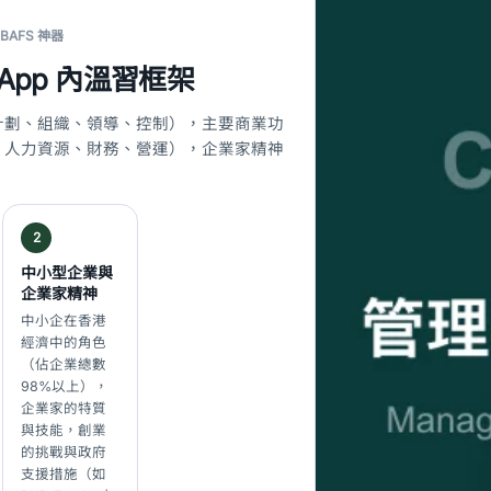
 BAFS 神器
App 內溫習框架
計劃、組織、領導、控制），主要商業功
、人力資源、財務、營運），企業家精神
。
2
中小型企業與
企業家精神
中小企在香港
經濟中的角色
（佔企業總數
98%以上），
企業家的特質
與技能，創業
的挑戰與政府
支援措施（如