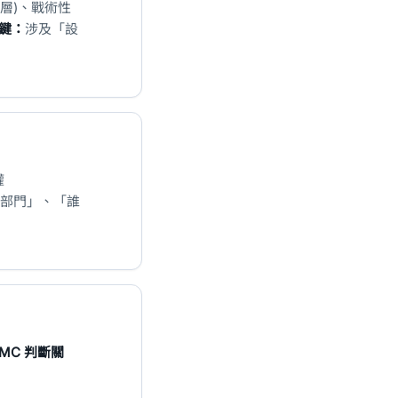
高層)、戰術性
關鍵：
涉及「設
權
部門」、「誰
MC 判斷關