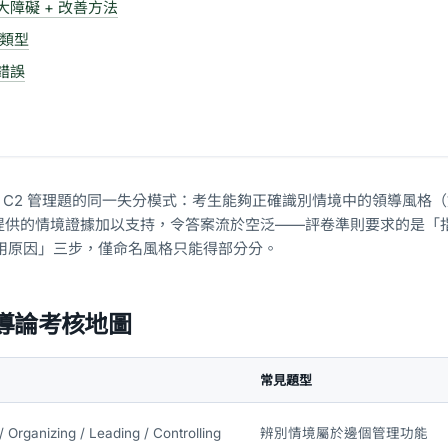
大障礙 + 改善方法
種類型
錯誤
點出 C2 管理題的同一失分模式：考生能夠正確識別情境中的領導風格
提供的情境證據加以支持，令答案流於空泛——評卷準則要求的是「指
適用原因」三步，僅命名風格只能得部分分。
理導論考核地圖
常見題型
/ Organizing / Leading / Controlling
辨別情境屬於邊個管理功能