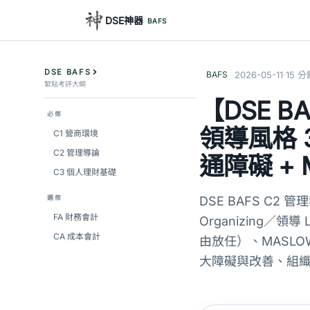
DSE神器
BAFS
DSE BAFS
·
BAFS
2026-05-11
15 分
緊貼考評大綱
【DSE B
必修
領導風格 3
C1 營商環境
C2 管理導論
通障礙 +
C3 個人理財基礎
選修
DSE BAFS C2
FA 財務會計
Organizing／領
CA 成本會計
由放任）、MASLOW
大障礙與改善、組織