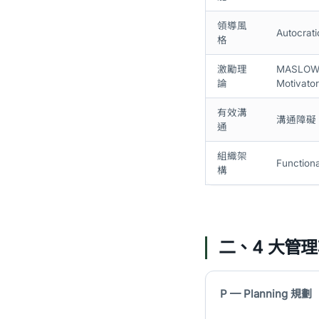
領導風
Autocrati
格
激勵理
MASLOW 5
論
Motivator
有效溝
溝通障礙 /
通
組織架
Functional
構
二、4 大管理
P — Planning 規劃