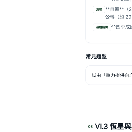
**自轉**（
流程
公轉（約 2
^^四季成
易錯陷阱
常見題型
試由「重力提供向心力
VI.3 恆星
03