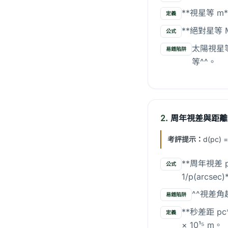
**視星等 m
定義
**絕對星等 M
公式
太陽視星
易錯陷阱
等^^。
2.
周年視差與距離
考評提示：
d(pc)
**周年視差
公式
1/p(arcsec
^^視差角
易錯陷阱
**秒差距 pc*
定義
× 10¹⁵ m。