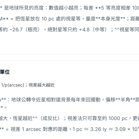
** 是地球所見的亮度：數值越小越亮；每差 **5 等亮度相差 100 倍
** = 把恆星放在 10 pc 處的視星等，量度**本身光度**；距離模數 **
等約 −26.7（極亮），絕對星等只約 +4.8（中等）；^^視
單位
 = 1/p(arcsec)；視差越大越近
 p**：地球公轉令近星相對遠背景每年來回擺動，偏移**半角**即視
)**。
越大，恆星越近^^（成反比）；視差法只可靠至約 1000 pc
* = 視差 1 arcsec 對應的距離，1 pc ≈ 3.26 ly ≈ 3.09 × 