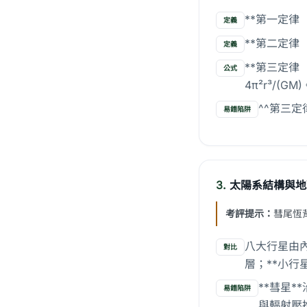
**第一定律
定義
**第二定律
定義
**第三定律（調
公式
4π²r³/(GM)
^^第三定
易錯陷阱
3.
太陽系結構與地
考評提示：
彗尾恆
八大行星由內
對比
層；**小行
**彗星
易錯陷阱
與輻射壓