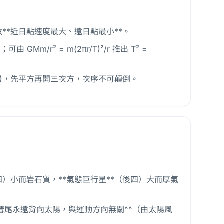
。
故**近日點速度最大、遠日點最小**。
GMm/r² = m(2πr/T)²/r 推出 T² =
(3/2)，先平方再開三次方，次序不可顛倒。
）小而岩石質，**氣態巨行星**（後四）大而厚氣
^彗尾永遠背向太陽，與運動方向無關^^（由太陽風