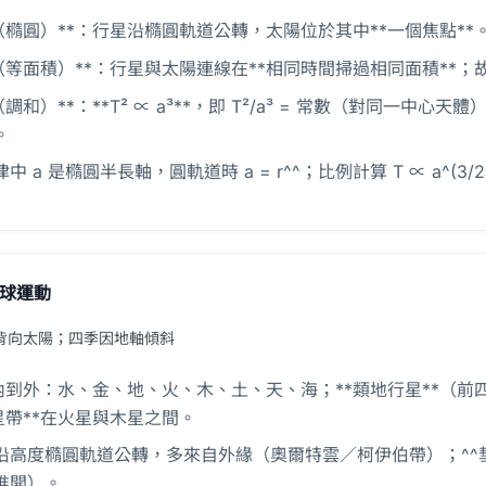
（橢圓）**：行星沿橢圓軌道公轉，太陽位於其中**一個焦點**
（等面積）**：行星與太陽連線在**相同時間掃過相同面積**；
和）**：**T² ∝ a³**，即 T²/a³ = 常數（對同一中心天體）；可由 
。
律中 a 是橢圓半長軸，圓軌道時 a = r^^；比例計算 T ∝ a^
球運動
背向太陽；四季因地軸傾斜
到外：水、金、地、火、木、土、天、海；**類地行星**（前四
星帶**在火星與木星之間。
**沿高度橢圓軌道公轉，多來自外緣（奧爾特雲／柯伊伯帶）；^
推開）。