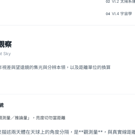
VI.2 太陽系
02
VI.4 宇宙學
04
的觀察
ht Sky
年視差與望遠鏡的集光與分辨本領，以及距離單位的換算
統
觀測量／推論量」，亮度切勿當距離
*只描述兩天體在天球上的角度分隔，是**觀測量**，與真實線距