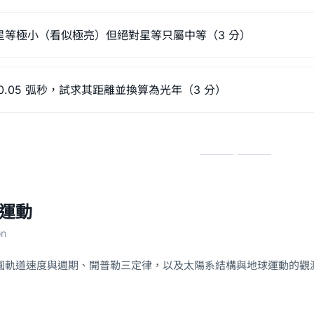
星等極小（看似極亮）但絕對星等只屬中等（3 分）
0.05 弧秒，試求其距離並換算為光年（3 分）
系運動
on
圓軌道速度與週期、開普勒三定律，以及太陽系結構與地球運動的觀