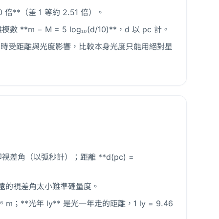
**（差 1 等約 2.51 倍）。
m − M = 5 log₁₀(d/10)**，d 以 pc 計。
星等同時受距離與光度影響，比較本身光度只能用絕對星
差角（以弧秒計）；距離 **d(pc) =
，更遠的視差角太小難準確量度。
10¹⁶ m；**光年 ly** 是光一年走的距離，1 ly = 9.46