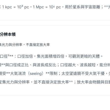
1 kpc = 10³ pc，1 Mpc = 10⁶ pc，用於星系與宇宙距
分辨本領
集光力與分辨率，不直接定放大率
∝ 口徑²**：口徑加倍，集光面積增四倍，可觀測更暗的天體。
本領**與口徑成正比、與波長成反比；口徑越大、波長越短，能分
鏡受**大氣湍流（seeing）**限制；太空望遠鏡不受大氣干擾
決定集光力與分辨率，並不直接決定放大率^^；放大率由物鏡與目