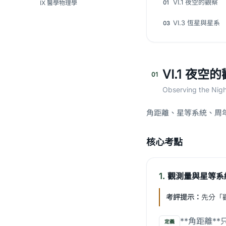
VI.1 夜空的觀察
01
IX 醫學物理學
VI.3 恆星與星系
03
VI.1 夜空
01
Observing the Nig
角距離、星等系統、周
核心考點
1.
觀測量與星等系
考評提示：
先分「
**角距離*
定義