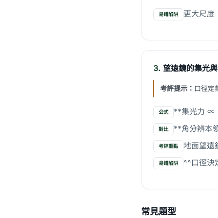
更大尺度：
易錯陷阱
3.
望遠鏡的集光與
考評提示：
口徑定
**集光力 
公式
**角分辨
對比
地面望遠
考評重點
^^口徑
易錯陷阱
常見題型