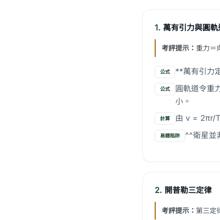
1.
萬有引力與圓軌
考評提示：
重力＝
**萬有引力定律
公式
圓軌道令重力等
公式
小。
由 v = 2π
計算
^^衛星並
易錯陷阱
2.
開普勒三定律
考評提示：
第三定律