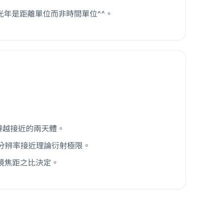
離；^^光年是距離單位而非時間單位^^。
辨越接近的兩天體。
，分辨率接近理論衍射極限。
鏡焦距之比決定。