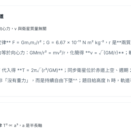
道
向心力，v 與衛星質量無關
** F = Gm₁m₂/r²；G = 6.67 × 10⁻¹¹ N m² kg⁻
於向心力：GMm/r² = mv²/r，化簡得 **v = √(GM/r)
r/T 代入得 **T = 2π√(r³/GM)**；同步衛星位於赤道上空、週期 
非「沒有重力」，而是持續自由下墜^^；題目給高度 h 時，軌道半徑 
 T² ∝ a³，a 是半長軸