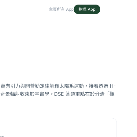
主頁
所有 App
物理 App
萬有引力與開普勒定律解釋太陽系運動，接着透過 H-
背景輻射收束於宇宙學。DSE 答題重點在於分清「觀