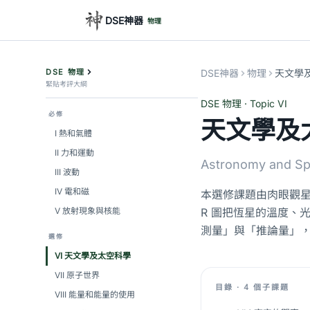
DSE神器
物理
DSE 物理
DSE神器
物理
天文學
緊貼考評大綱
DSE 物理 · Topic VI
必修
天文學及
I 熱和氣體
II 力和運動
Astronomy and Sp
III 波動
IV 電和磁
本選修課題由肉眼觀星
V 放射現象與核能
R 圖把恆星的溫度、
測量」與「推論量」
選修
VI 天文學及太空科學
VII 原子世界
目錄 · 4 個子課題
VIII 能量和能量的使用