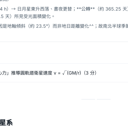
24 h）→ 日月星東升西落、晝夜更替；**公轉**（約 365.2
9.5 天）所見受光面積變化。
因是地軸傾斜（約 23.5°）而非地日距離變化^^；故南北半球季
」推導圓軌道衛星速度 v = √(GM/r)（3 分）
與星系