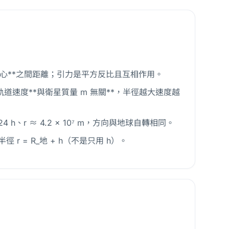
²，r 是**兩質心**之間距離；引力是平方反比且互相作用。
**；軌道速度**與衛星質量 m 無關**，半徑越大速度越
24 h、r ≈ 4.2 × 10⁷ m，方向與地球自轉相同。
r = R_地 + h（不是只用 h）。