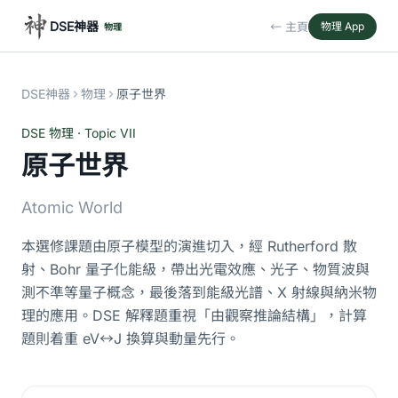
DSE神器
← 主頁
物理 App
物理
DSE神器
物理
原子世界
DSE 物理 · Topic VII
原子世界
Atomic World
本選修課題由原子模型的演進切入，經 Rutherford 散
射、Bohr 量子化能級，帶出光電效應、光子、物質波與
測不準等量子概念，最後落到能級光譜、X 射線與納米物
理的應用。DSE 解釋題重視「由觀察推論結構」，計算
題則着重 eV↔J 換算與動量先行。