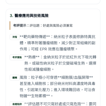
3.
醫療應用與技術風險
考評提示：
評估題：好處與風險必須兼寫
**靶向藥物傳遞**：納米粒子表面修飾特異抗
流程
體，精準附著腫瘤細胞，減少對正常組織的副
作用；可經 EPR 效應在腫瘤積聚。
**熱療**：金納米粒子於近紅外光下吸光轉
考評重點
熱，或磁性納米粒子於交變磁場生熱，選擇
性殺滅腫瘤細胞。
風險：粒子極小可穿透**細胞膜/血腦屏障**
邏輯
甚至進入細胞核；部分納米材料高濃度時具毒
性、引起氧化壓力；進入環境難回收，可沿食
物鏈**生物累積**。
^^評估題不可只寫好處或只寫危險^^：要同
易錯陷阱