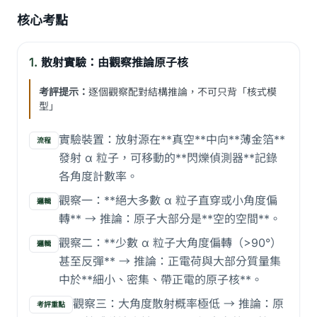
核心考點
1.
散射實驗：由觀察推論原子核
考評提示：
逐個觀察配對結構推論，不可只背「核式模
型」
實驗裝置：放射源在**真空**中向**薄金箔**
流程
發射 α 粒子，可移動的**閃爍偵測器**記錄
各角度計數率。
觀察一：**絕大多數 α 粒子直穿或小角度偏
邏輯
轉** → 推論：原子大部分是**空的空間**。
觀察二：**少數 α 粒子大角度偏轉（>90°）
邏輯
甚至反彈** → 推論：正電荷與大部分質量集
中於**細小、密集、帶正電的原子核**。
觀察三：大角度散射概率極低 → 推論：原
考評重點