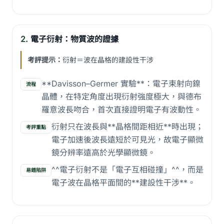
2.
電子衍射：物質波的證據
考評提示：
衍射＝波在晶格的建設性干涉
**Davisson–Germer 實驗**：電子束射向鎳
流程
晶體，在特定角度出現衍射強度極大，與德布
羅意波長吻合，首次直接證明電子有波動性。
衍射只在波長與**晶格間距相近**時出現；
考評重點
電子加速後波長遠短於可見光，故電子顯微
鏡分辨率遠高於光學顯微鏡。
^^電子衍射不是「電子互相碰撞」^^，而是
易錯陷阱
電子波在晶格平面間的**建設性干涉**。