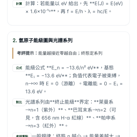
計算：若能量以 eV 給出，先 **E(J) = E(eV)
計算
× 1.6×10⁻¹⁹**，再 f = E/h、λ = hc/E。
2.
氫原子能級圖與光譜系列
考評提示：
能量越接近零越自由；終態定系列
能級公式 **E_n = −13.6/n² eV**，基態
公式
**E₁ = −13.6 eV**；負值代表電子被束縛，
n→∞ 時 E = 0（游離）。電離能 = 0 − E₁ =
13.6 eV。
光譜系列由**終止能級**界定：**萊曼系
對比
→n=1（紫外）**、**巴耳末系→n=2（可
見，含 656 nm H-α 紅線）**、**帕申系
→n=3（紅外）**。
一般規律：終態 n 越小 → 能量差越大 →
考評重點