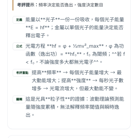
考評提示：
頻率決定能否逸出，強度決定數目
能量以**光子**一份一份吸收，每個光子能量
定義
**E = hf**；金屬以單個光子的能量決定能否
釋出電子。
光電方程 **hf = φ + ½mv²_max**，φ 為功
公式
函數（逸出功）= **hf₀**，f₀ 為閾頻；^^若 f
< f₀，不論強度多大都無光電子^^。
提高**頻率** → 每個光子能量增大 → 最
考評重點
大動能增大；提高**強度** → 每秒光子數
增多 → 光電流增大，但最大動能不變。
這是光具**粒子性**的證據：波動理論預測能
邏輯
量隨強度累積，無法解釋頻率閾值與瞬時逸
出。