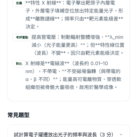
**特性 X 射線**：電子擊出靶原子內層電
定義
子，外層電子填補空位放出特定能量光子，形
成**離散譜線**；頻率只由**靶元素能級差**
決定。
提高管電壓：制動輻射整體增強、^^λ_min
考評重點
減小（光子能量更高）^^；但**特性線位置
（波長）不變**，因只由靶元素能級決定。
X 射線是**電磁波**（波長約 0.01–10
對比
nm），不帶電、^^不受磁場偏轉（與帶電的
α、β 不同）^^；能量高可電離物質、穿透軟
組織但被骨骼大量吸收，故用於醫學成像。
常見題型
試計算電子躍遷放出光子的頻率與波長（3 分）