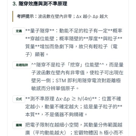
3.
隧穿效應與測不準原理
考評提示：
波函數在壁內非零；Δx 越小 Δp 越大
**量子隧穿**：動能不足的粒子有一定**概率
定義
**穿越位能壁；概率隨壁的**厚度**與粒子**
質量**增加而急劇下降，故只有輕粒子（電
子）顯著。
^^隧穿不是粒子「挖穿」位能壁^^，而是量
易錯陷阱
子波函數在壁內有非零值，使粒子可出現在
壁另一側；STM 即利用隧穿電流對距離極
敏感而分辨單個原子。
**測不準原理 Δx·Δp ≥ h/(4π)**：位置不確
公式
定越小，動量不確定越大；這是量子粒子的**
本質**，不是儀器不夠精確。
把電子限制在越細小空間，其動量分佈範圍越
邏輯
廣（平均動能越大）；宏觀物體因 h 極小而不