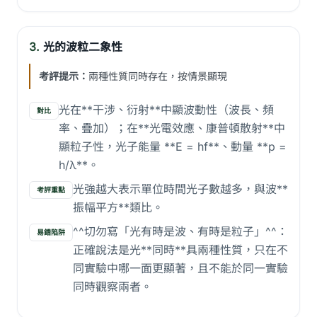
3.
光的波粒二象性
考評提示：
兩種性質同時存在，按情景顯現
光在**干涉、衍射**中顯波動性（波長、頻
對比
率、疊加）；在**光電效應、康普頓散射**中
顯粒子性，光子能量 **E = hf**、動量 **p =
h/λ**。
光強越大表示單位時間光子數越多，與波**
考評重點
振幅平方**類比。
^^切勿寫「光有時是波、有時是粒子」^^：
易錯陷阱
正確說法是光**同時**具兩種性質，只在不
同實驗中哪一面更顯著，且不能於同一實驗
同時觀察兩者。