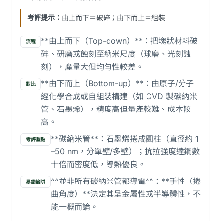
考評提示：
由上而下＝破碎；由下而上＝組裝
**由上而下（Top-down）**：把塊狀材料破
流程
碎、研磨或蝕刻至納米尺度（球磨、光刻蝕
刻），產量大但均勻性較差。
**由下而上（Bottom-up）**：由原子/分子
對比
經化學合成或自組裝構建（如 CVD 製碳納米
管、石墨烯），精度高但量產較難、成本較
高。
**碳納米管**：石墨烯捲成圓柱（直徑約 1
考評重點
–50 nm，分單壁/多壁）；抗拉強度達鋼數
十倍而密度低，導熱優良。
^^並非所有碳納米管都導電^^：**手性（捲
易錯陷阱
曲角度）**決定其呈金屬性或半導體性，不
能一概而論。