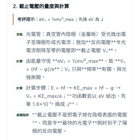
2.
截止電壓的量度與計算
考評提示：
eV₀ = ½mv²_max；先換 eV 為 J
光電管：真空管內陰極（金屬板）受光逸出電
流程
子至陽極形成光電流；施加**反向電壓**令光
電流剛降至零的電壓即**截止電壓 V₀**。
由能量守恆 **eV₀ = ½mv²_max**，故 **V₀
計算
= (hf − φ)/e**；V₀ 只與**頻率**有關，與光
強無關。
計算步驟：E = hf → KE_max = hf − φ →
計算
V₀ = KE_max/e；^^功函數若以 eV 給出，先
乘 1.6×10⁻¹⁹ 換成 J^^。
^^截止電壓不是把電子按在陰極表面的電壓
易錯陷阱
^^，而是令**最快的光電子**剛好到不了陽
極的反向電壓。