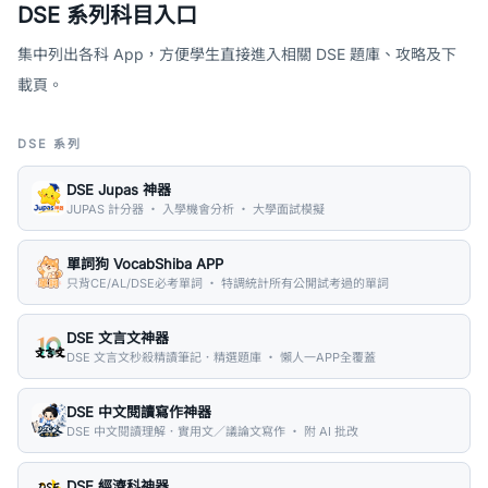
DSE 系列科目入口
集中列出各科 App，方便學生直接進入相關 DSE 題庫、攻略及下
載頁。
DSE 系列
DSE Jupas 神器
JUPAS 計分器 ・ 入學機會分析 ・ 大學面試模擬
單詞狗 VocabShiba APP
只背CE/AL/DSE必考單詞 ・ 特調統計所有公開試考過的單詞
DSE 文言文神器
DSE 文言文秒殺精讀筆記．精選題庫 ・ 懶人一APP全覆蓋
DSE 中文閱讀寫作神器
DSE 中文閱讀理解．實用文／議論文寫作 ・ 附 AI 批改
DSE 經濟科神器