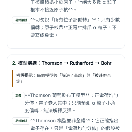
子核體積遠小於原子，^^絕大多數 α 粒子
根本不接近原子核^^。
^^切勿說「所有粒子都偏轉」^^：只有少數
易錯陷阱
偏轉；原子核帶**正電**排斥 α 粒子，不
要寫成負電。
2.
模型演進：Thomson → Rutherford → Bohr
考評提示：
每個模型答「解決了甚麼」與「被甚麼否
定」
**Thomson 葡萄乾布丁模型**：正電荷均勻
定義
分佈，電子嵌入其中；只能預測 α 粒子小角
度偏轉，無法解釋反彈。
^^Thomson 模型並非全錯^^：它正確指出
易錯陷阱
電子存在，只是「電荷均勻分佈」的假設被