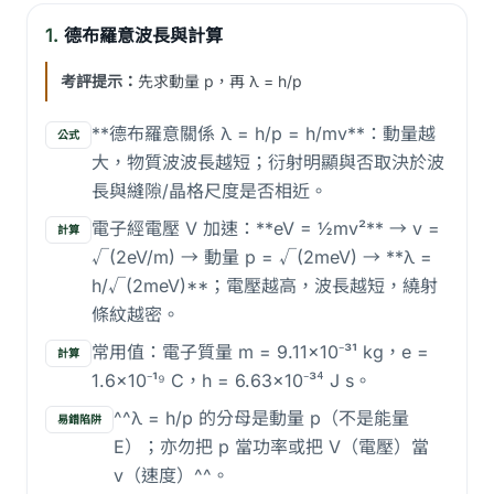
1.
德布羅意波長與計算
考評提示：
先求動量 p，再 λ = h/p
**德布羅意關係 λ = h/p = h/mv**：動量越
公式
大，物質波波長越短；衍射明顯與否取決於波
長與縫隙/晶格尺度是否相近。
電子經電壓 V 加速：**eV = ½mv²** → v =
計算
√(2eV/m) → 動量 p = √(2meV) → **λ =
h/√(2meV)**；電壓越高，波長越短，繞射
條紋越密。
常用值：電子質量 m = 9.11×10⁻³¹ kg，e =
計算
1.6×10⁻¹⁹ C，h = 6.63×10⁻³⁴ J s。
^^λ = h/p 的分母是動量 p（不是能量
易錯陷阱
E）；亦勿把 p 當功率或把 V（電壓）當
v（速度）^^。