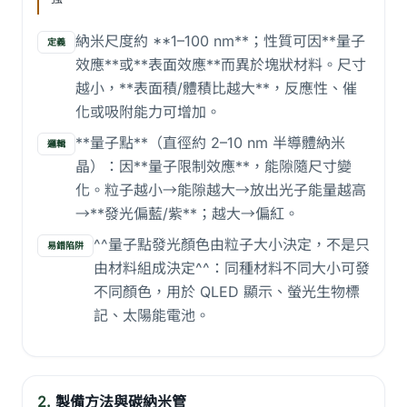
納米尺度約 **1–100 nm**；性質可因**量子
定義
效應**或**表面效應**而異於塊狀材料。尺寸
越小，**表面積/體積比越大**，反應性、催
化或吸附能力可增加。
**量子點**（直徑約 2–10 nm 半導體納米
邏輯
晶）：因**量子限制效應**，能隙隨尺寸變
化。粒子越小→能隙越大→放出光子能量越高
→**發光偏藍/紫**；越大→偏紅。
^^量子點發光顏色由粒子大小決定，不是只
易錯陷阱
由材料組成決定^^：同種材料不同大小可發
不同顏色，用於 QLED 顯示、螢光生物標
記、太陽能電池。
2.
製備方法與碳納米管