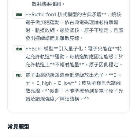
散射結果推翻。
**Rutherford 核式模型的古典矛盾**：繞核
邏輯
電子做加速運動，依古典電磁理論必持續輻
射、軌道收縮、螺旋墜核，原子不穩定；且應
發出連續譜而非離散亮線。
**Bohr 模型**引入量子化：電子只能在**特
定義
定允許軌道**運動，每軌道對應固定能級；於
允許軌道上**不輻射能量**，原子因此穩定。
電子由高能級躍遷至低能級放出光子，**E =
對比
hf = E_high − E_low**；成功解釋氫光譜離
散亮線。^^限制：不能準確預測多電子原子光
譜及譜線強度／精細結構。^^
常見題型