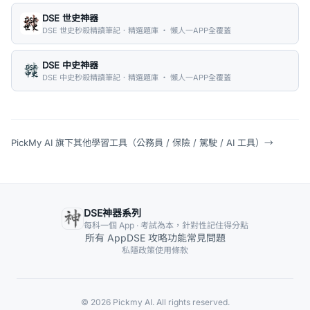
DSE 世史神器
DSE 世史秒殺精讀筆記．精選題庫 ・ 懶人一APP全覆蓋
DSE 中史神器
DSE 中史秒殺精讀筆記．精選題庫 ・ 懶人一APP全覆蓋
PickMy AI 旗下其他學習工具（公務員 / 保險 / 駕駛 / AI 工具）
→
DSE神器系列
每科一個 App · 考試為本，針對性記住得分點
所有 App
DSE 攻略
功能
常見問題
私隱政策
使用條款
© 2026 Pickmy AI. All rights reserved.