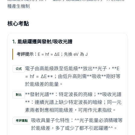
種產生機制
核心考點
1.
能級躍遷與發射/吸收光譜
考評提示：
E = hf = ΔE；先換 eV 為 J
電子由高能級跌至低能級**放出**光子，**E
公式
= hf = ΔE**；由低升高則需**吸收**剛好等
於能級差的能量。
**發射光譜**：特定波長的亮線；**吸收光譜
對比
**：連續光譜上缺少特定波長的暗線；同一元
素兩者對應相同能級差，可用作元素指紋。
吸收具量子化特性：^^光子能量必須精確等
考評重點
於能級差，多了或少了都不引起躍遷^^。