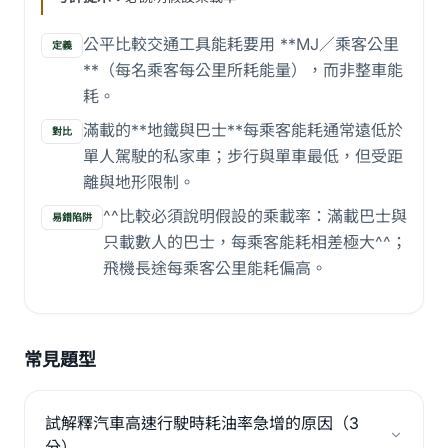
公平比較交通工具能耗要用 **MJ／乘客公里
定義
**（每名乘客每公里所耗能量），而非整車能
耗。
滿載的**地鐵與巴士**每乘客能耗通常遠低於
對比
單人駕駛的私家車；步行與單車最低，但受距
離與地形限制。
^^比較必須說明假設的乘載率：滿載巴士與
易錯陷阱
只載數人的巴士，每乘客能耗相差極大^^；
飛機長途每乘客公里能耗偏高。
常見題型
試解釋汽車高速行駛時耗油率急增的原因（3
分）