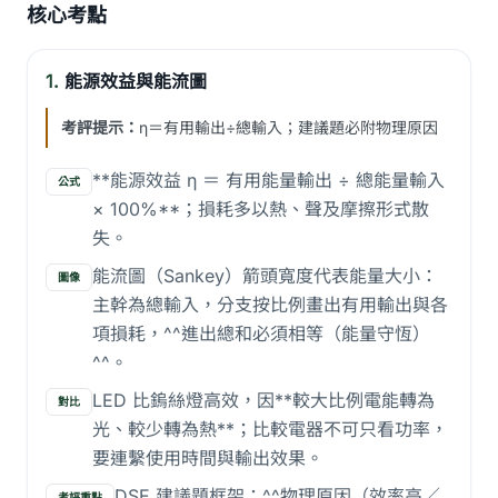
核心考點
1.
能源效益與能流圖
考評提示：
η＝有用輸出÷總輸入；建議題必附物理原因
**能源效益 η ＝ 有用能量輸出 ÷ 總能量輸入
公式
× 100%**；損耗多以熱、聲及摩擦形式散
失。
能流圖（Sankey）箭頭寬度代表能量大小：
圖像
主幹為總輸入，分支按比例畫出有用輸出與各
項損耗，^^進出總和必須相等（能量守恆）
^^。
LED 比鎢絲燈高效，因**較大比例電能轉為
對比
光、較少轉為熱**；比較電器不可只看功率，
要連繫使用時間與輸出效果。
DSE 建議題框架：^^物理原因（效率高／
考評重點