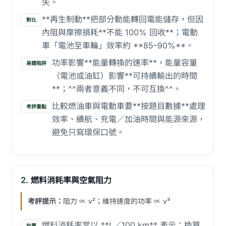
失。
**再生制動**把部分動能轉回電能儲存，但因
對比
內阻與摩擦損耗**不能 100% 回收**；電動
車「電池至車輪」效率約 **85–90%**。
功率影響**能量轉換的速率**，能量容量
易錯陷阱
（電池或油缸）影響**可持續輸出的時間
**；^^兩者意義不同，不可互換^^。
比較燃油車與電動車要**按題目數據**處理
考評重點
效率、續航、充電／加油時間與能源來源，
避免只寫環保口號。
2.
燃料消耗率與空氣阻力
考評提示：
阻力 ∝ v²；維持速度的功率 ∝ v³
燃料消耗率常以 **L／100 km** 表示；換算
計算