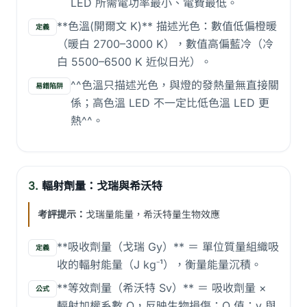
LED 所需電功率最小、電費最低。
**色溫(開爾文 K)** 描述光色：數值低偏橙暖
定義
（暖白 2700–3000 K），數值高偏藍冷（冷
白 5500–6500 K 近似日光）。
^^色溫只描述光色，與燈的發熱量無直接關
易錯陷阱
係；高色溫 LED 不一定比低色溫 LED 更
熱^^。
3.
輻射劑量：戈瑞與希沃特
考評提示：
戈瑞量能量，希沃特量生物效應
**吸收劑量（戈瑞 Gy）** ＝ 單位質量組織吸
定義
收的輻射能量（J kg⁻¹），衡量能量沉積。
**等效劑量（希沃特 Sv）** ＝ 吸收劑量 ×
公式
輻射加權系數 Q，反映生物損傷；Q 值：γ 與