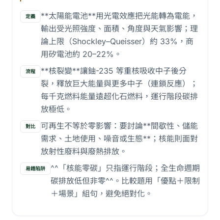
**太陽能電池**用光電效應把光能轉為電能，
定義
輸出受光照強度、面積、角度與天氣影響；理
論上限（Shockley–Queisser）約 33%，商
用矽電池約 20–22%。
**核裂變**讓鈾-235 等重核吸收中子後分
流程
裂，釋放巨大能量與更多中子（連鎖反應）；
每千克燃料能量遠超化石燃料，運行階段碳排
放極低。
可再生不等於零影響：要討論**間歇性、儲能
對比
需求、土地使用、噪音或生態**；核能則面對
放射性廢料與廢熱排放。
^^「核能零碳」只指運行階段；全生命週期
易錯陷阱
碳排放低但非零^^。比較題用「優點＋限制
＋場景」組句，避免絕對化。