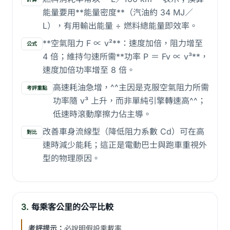
能量要用**能量密度**（汽油約 34 MJ／
L），有用輸出能量 ÷ 燃料總能量即效率。
**空氣阻力 F ∝ v²**：速度加倍，阻力增至
公式
4 倍；維持勻速所需**功率 P ＝ Fv ∝ v³**，
速度加倍功率增至 8 倍。
高速耗油急增，^^主因是克服空氣阻力所需
考評重點
功率隨 v³ 上升，而非單純引擎轉速高^^；
低速時滾動摩擦力佔主導。
改善車身流線型（降低阻力系數 Cd）可在高
對比
速時減少能耗；這正是電動巴士與跑車重視外
型的物理原因。
3.
每乘客公里的公平比較
考評提示：
必說明假設乘載率