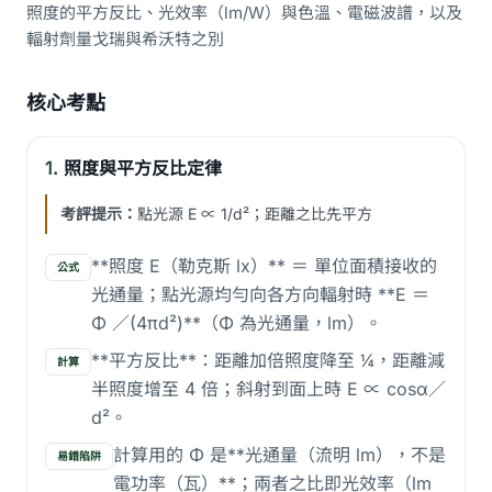
照度的平方反比、光效率（lm/W）與色溫、電磁波譜，以及
輻射劑量戈瑞與希沃特之別
核心考點
1.
照度與平方反比定律
考評提示：
點光源 E ∝ 1/d²；距離之比先平方
**照度 E（勒克斯 lx）** ＝ 單位面積接收的
公式
光通量；點光源均勻向各方向輻射時 **E ＝
Φ ／(4πd²)**（Φ 為光通量，lm）。
**平方反比**：距離加倍照度降至 ¼，距離減
計算
半照度增至 4 倍；斜射到面上時 E ∝ cosα／
d²。
計算用的 Φ 是**光通量（流明 lm），不是
易錯陷阱
電功率（瓦）**；兩者之比即光效率（lm