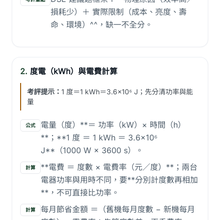
損耗少）＋ 實際限制（成本、亮度、壽
命、環境）^^，缺一不全分。
2.
度電（kWh）與電費計算
考評提示：
1 度＝1 kWh＝3.6×10⁶ J；先分清功率與能
量
電量（度）**＝ 功率（kW）× 時間（h）
公式
**；**1 度 ＝ 1 kWh ＝ 3.6×10⁶
J**（1000 W × 3600 s）。
**電費 ＝ 度數 × 電費率（元／度）**；兩台
計算
電器功率與用時不同，要**分別計度數再相加
**，不可直接比功率。
每月節省金額 ＝（舊機每月度數 − 新機每月
計算