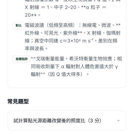
X 射線 ＝ 1、中子 2–20、**α 粒子 ＝
20**。
電磁波譜（低頻至高頻）：無線電、微波、**
對比
紅外線、可見光、紫外線**、X 射線、伽瑪射
線；真空中同速 c≈3×10⁸ m s⁻¹，差別在頻
率與波長。
^^戈瑞衡量能量，希沃特衡量生物效應；相
易錯陷阱
同吸收劑量下 α 輻射對人體危害遠大於 γ
輻射^^（因 Q 值大得多）。
常見題型
試計算點光源距離改變後的照度比（3 分）