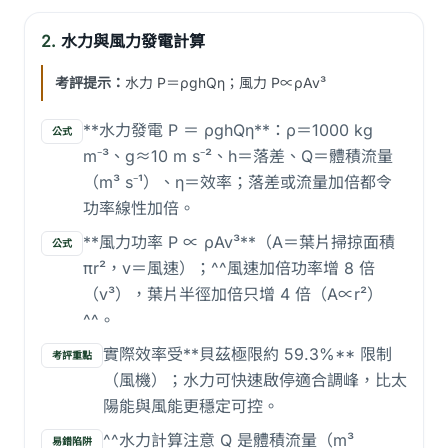
2.
水力與風力發電計算
考評提示：
水力 P＝ρghQη；風力 P∝ρAv³
**水力發電 P ＝ ρghQη**：ρ＝1000 kg
公式
m⁻³、g≈10 m s⁻²、h＝落差、Q＝體積流量
（m³ s⁻¹）、η＝效率；落差或流量加倍都令
功率線性加倍。
**風力功率 P ∝ ρAv³**（A＝葉片掃掠面積
公式
πr²，v＝風速）；^^風速加倍功率增 8 倍
（v³），葉片半徑加倍只增 4 倍（A∝r²）
^^。
實際效率受**貝茲極限約 59.3%** 限制
考評重點
（風機）；水力可快速啟停適合調峰，比太
陽能與風能更穩定可控。
^^水力計算注意 Q 是體積流量（m³
易錯陷阱