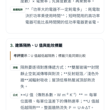
度數）× 電費率；先算度數差，再乘費率。
^^「功率大的電器不一定耗電多」：耗電取
易錯陷阱
決於功率乘使用時間^^；短時間用的高功率
電器可能比長時間開的低功率電器更省電。
3.
建築隔熱、U 值與能效標籤
考評提示：
U 值越低越隔熱；標籤只能同類比較
隔熱要逐項對應傳遞方式：**雙層玻璃**封閉
流程
靜止空氣減傳導與對流；**反射鋁箔／淺色外
牆**減輻射吸收；屋頂低導熱層減頂部熱流
失。
**U 值（傳熱系數，W m⁻² K⁻¹）** ＝ 每單
公式
位面積、每單位溫差下的傳熱速率；**U 值越
低越隔熱**，整面牆熱流失 P ＝ U·A·ΔT。