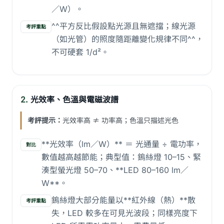
／W）。
^^平方反比假設點光源且無遮擋；線光源
考評重點
（如光管）的照度隨距離變化規律不同^^，
不可硬套 1/d²。
2.
光效率、色溫與電磁波譜
考評提示：
光效率高 ≠ 功率高；色溫只描述光色
**光效率（lm／W）** ＝ 光通量 ÷ 電功率，
對比
數值越高越節能；典型值：鎢絲燈 10–15、緊
湊型螢光燈 50–70、**LED 80–160 lm／
W**。
鎢絲燈大部分能量以**紅外線（熱）**散
考評重點
失，LED 較多在可見光波段；同樣亮度下