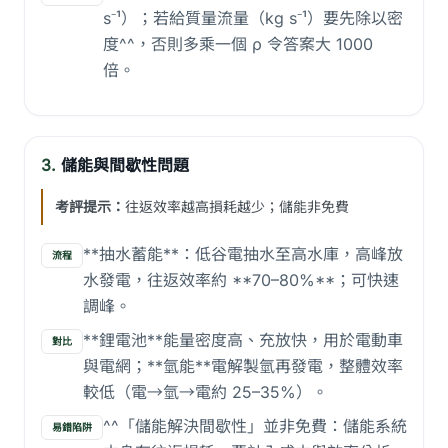
s⁻¹）；若給質量流量（kg s⁻¹）要先除以密
度^^，否則多乘一個 ρ 令答案大 1000
倍。
3.
儲能與間歇性問題
考評提示：
往返效率越高損耗越少；儲能非免費
**抽水蓄能**：低谷電抽水至高水庫，高峰放
流程
水發電，往返效率約 **70–80%**；可快速
調峰。
**鋰電池**能量密度高、充放快，用於電動車
對比
與電網；**氫能**電解製氫再發電，整體效率
較低（電→氫→電約 25–35%）。
^^「儲能解決間歇性」並非免費：儲能系統
易錯陷阱