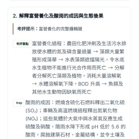
2.
解釋富營養化及酸雨的成因與生態後果
考評提示：
富營養化的完整邏輯鏈
富營養化過程：農田化肥沖刷及生活污水排
考評重點
放使水體的氮及磷含量過量 → 藻類大量繁
殖形成藻華 → 水表藻類遮擋陽光，令水底
水生植物不能進行光合作用而死亡 → 分解
者分解死亡藻類及植物，消耗大量溶解氧
→ 水體溶解氧下降，BOD 升高 → 魚類及
其他水生動物因缺氧而死亡
酸雨的成因：燃燒含硫化石燃料釋出二氧化硫
trap
(SO₂)；車輛及高溫燃燒過程釋出氮氧化物
(NOₓ)；這些氣體於大氣中與水蒸氣反應生成
硫酸及硝酸，隨雨水降下形成 pH 低於 5.6 的
酸雨，腐蝕建築石材、金屬結構，並令土壤及