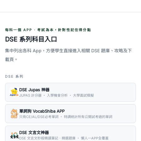
每科一個 APP · 考試為本，針對性記住得分點
DSE 系列科目入口
集中列出各科 App，方便學生直接進入相關 DSE 題庫、攻略及下
載頁。
DSE 系列
DSE Jupas 神器
JUPAS 計分器 ・ 入學機會分析 ・ 大學面試模擬
單詞狗 VocabShiba APP
只背CE/AL/DSE必考單詞 ・ 特調統計所有公開試考過的單詞
DSE 文言文神器
DSE 文言文秒殺精讀筆記．精選題庫 ・ 懶人一APP全覆蓋