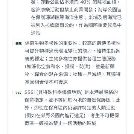
發；郊野公園佔本港約 40% 的陸地面積，
容許康樂活動但禁止商業開發；海岸公園旨
在保護珊瑚礁等海洋生態；米埔及后海灣已
被列入拉姆薩爾公約，作為國際重要候鳥中
途站
保育生物多樣性的重要性：較高的遺傳多樣性
邏輯
可提升物種適應環境變化的能力，維持生態系
統的穩定；生物多樣性亦提供各種生態服務
(如淨化空氣和水、授粉、防洪)，並是新藥
物、糧食的潛在來源；物種一旦滅絕，其獨特
基因組合便不可復原
SSSI (具特殊科學價值地點) 是本港最嚴格的
trap
保育指定，並不等同於內地的自然保護區；此
外，即使在保育區內仍容許特定的人類活動
(例如在郊野公園內進行遠足)，考生不可把保
育區一概視為禁止一切活動的區域