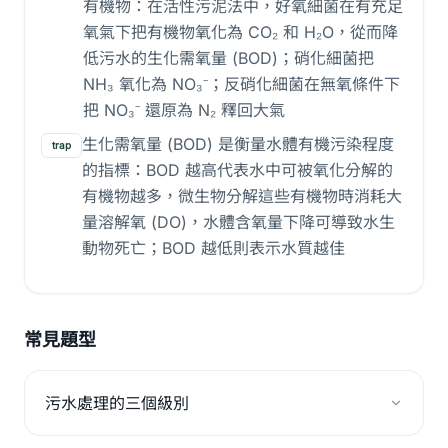
有機物：在活性污泥法中，好氧細菌在有充足
氧氣下把有機物氧化為 CO₂ 和 H₂O，從而降
低污水的生化需氧量 (BOD)；硝化細菌把
NH₃ 氧化為 NO₃⁻；反硝化細菌在無氧條件下
把 NO₃⁻ 還原為 N₂ 釋回大氣
生化需氧量 (BOD) 是衡量水體有機污染程度
trap
的指標：BOD 越高代表水中可被氧化分解的
有機物越多，微生物分解這些有機物時消耗大
量溶解氧 (DO)，水體含氧量下降可導致水生
動物死亡；BOD 越低則表示水質越佳
常見題型
污水處理的三個級別