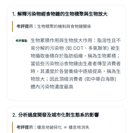
1.
解釋污染物經食物鏈的生物積聚與生物放大
考評提示：
生物積聚的機制與食物鏈關係
生物累積作用與生物放大作用：脂溶性且不
考評重點
易分解的污染物 (如 DDT、多氯聯苯) 被生
物攝取後積存於脂肪組織，稱為生物累積；
當這些污染物沿食物鏈由生產者傳至消費者
時，其濃度於各營養級中逐級提高，稱為生
物放大；因此頂級消費者 (如中華白海豚)
體內污染物濃度最高
2.
分析過度開發及城市化對生態系的影響
考評提示：
棲息地破碎化 ≠ 棲息地消失