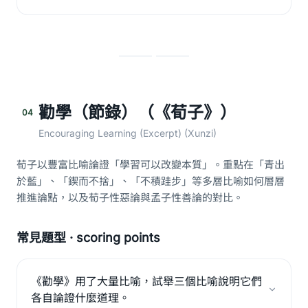
勸學（節錄）（《荀子》）
04
Encouraging Learning (Excerpt) (Xunzi)
荀子以豐富比喻論證「學習可以改變本質」。重點在「青出
於藍」、「鍥而不捨」、「不積跬步」等多層比喻如何層層
推進論點，以及荀子性惡論與孟子性善論的對比。
常見題型 · scoring points
《勸學》用了大量比喻，試舉三個比喻說明它們
各自論證什麼道理。