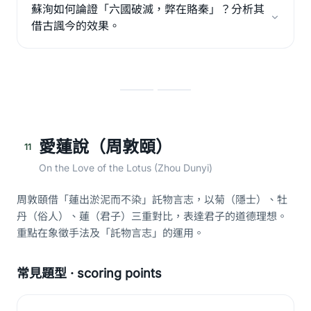
蘇洵如何論證「六國破滅，弊在賂秦」？分析其
借古諷今的效果。
愛蓮說（周敦頤）
11
On the Love of the Lotus (Zhou Dunyi)
周敦頤借「蓮出淤泥而不染」託物言志，以菊（隱士）、牡
丹（俗人）、蓮（君子）三重對比，表達君子的道德理想。
重點在象徵手法及「託物言志」的運用。
常見題型 · scoring points