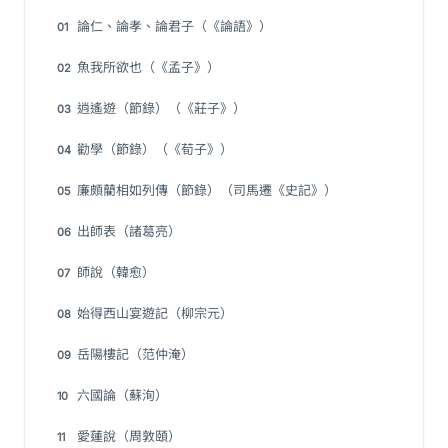
論仁、論孝、論君子（《論語》）
01
魚我所欲也（《孟子》）
02
逍遙遊（節錄）（《莊子》）
03
勸學（節錄）（《荀子》）
04
廉頗藺相如列傳（節錄）（司馬遷《史記》）
05
出師表（諸葛亮）
06
師說（韓愈）
07
始得西山宴遊記（柳宗元）
08
岳陽樓記（范仲淹）
09
六國論（蘇洵）
10
愛蓮說（周敦頤）
11