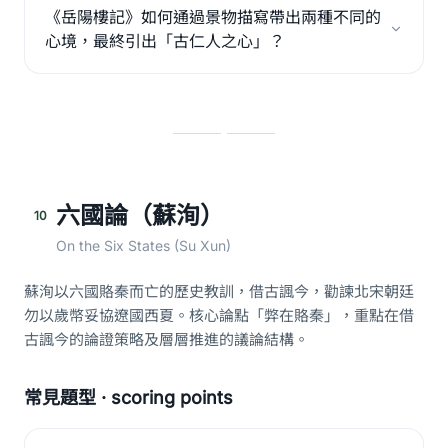
《岳陽樓記》如何通過景物描寫帶出兩種不同的
心境，最終引出「古仁人之心」？
六國論（蘇洵）
10
On the Six States (Su Xun)
蘇洵以六國賂秦而亡的歷史教訓，借古諷今，勸諫北宋朝廷
勿以歲幣妥協遼國西夏。核心論點「弊在賂秦」，重點在借
古諷今的論證策略及層層推進的議論結構。
常見題型 · scoring points