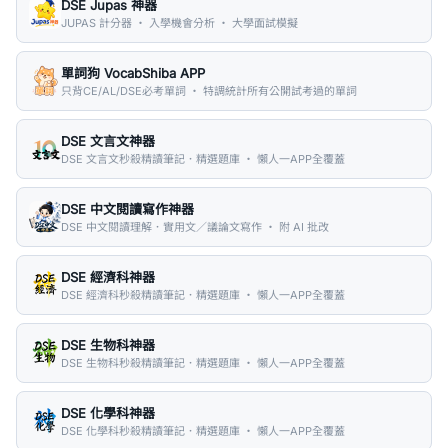
DSE Jupas 神器
JUPAS 計分器 ・ 入學機會分析 ・ 大學面試模擬
單詞狗 VocabShiba APP
只背CE/AL/DSE必考單詞 ・ 特調統計所有公開試考過的單詞
DSE 文言文神器
DSE 文言文秒殺精讀筆記．精選題庫 ・ 懶人一APP全覆蓋
DSE 中文閱讀寫作神器
DSE 中文閱讀理解．實用文／議論文寫作 ・ 附 AI 批改
DSE 經濟科神器
DSE 經濟科秒殺精讀筆記．精選題庫 ・ 懶人一APP全覆蓋
DSE 生物科神器
DSE 生物科秒殺精讀筆記．精選題庫 ・ 懶人一APP全覆蓋
DSE 化學科神器
DSE 化學科秒殺精讀筆記．精選題庫 ・ 懶人一APP全覆蓋