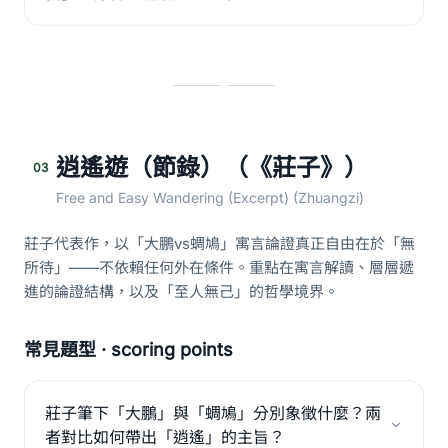
逍遙遊（節錄）（《莊子》）
03
Free and Easy Wandering (Excerpt) (Zhuangzi)
莊子代表作，以「大鵬vs蜩鳩」寓言論證真正自由在於「無
所待」——不依賴任何外在條件。重點在寓言解讀、層層遞
進的論證結構，以及「至人無己」的哲學境界。
常見題型 · scoring points
莊子筆下「大鵬」與「蜩鳩」分別象徵什麼？兩
者對比如何帶出「逍遙」的主旨？