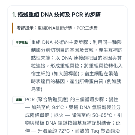
1.
描述重組 DNA 技術及 PCR 的步驟
考評提示：
重組DNA技術步驟、PCR三步驟
重組 DNA 技術的主要步驟：利用同一種限
考評重點
制酶分別切割目的基因及質粒，產生互補的
黏性末端；以 DNA 連接酶把目的基因與質
粒連接，形成重組質粒；將重組質粒轉化入
宿主細胞 (如大腸桿菌)；宿主細胞在繁殖
時表達目的基因，產出所需蛋白質 (例如胰
島素)
PCR (聚合酶鏈反應) 的三個循環步驟：變性
邏輯
— 加熱至約 94°C，雙鏈 DNA 氫鍵斷裂並分
成兩條單鏈；退火 — 降溫至約 50–65°C，引
物與模板 DNA 單鏈按鹼基互補配對結合；延
伸 — 升溫至約 72°C，耐熱的 Taq 聚合酶沿