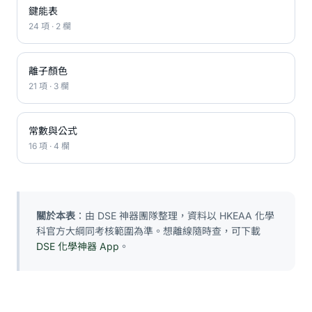
鍵能表
24 項 · 2 欄
離子顏色
21 項 · 3 欄
常數與公式
16 項 · 4 欄
關於本表
：由 DSE 神器團隊整理，資料以 HKEAA 化學
科官方大綱同考核範圍為準。想離線隨時查，可下載
DSE 化學神器 App
。