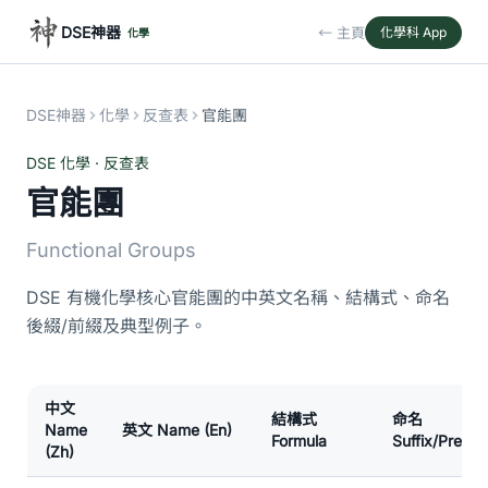
DSE神器
← 主頁
化學科 App
化學
DSE神器
化學
反查表
官能團
DSE 化學 · 反查表
官能團
Functional Groups
DSE 有機化學核心官能團的中英文名稱、結構式、命名
後綴/前綴及典型例子。
中文
結構式
命名
Name
英文 Name (En)
Formula
Suffix/Prefix
(Zh)