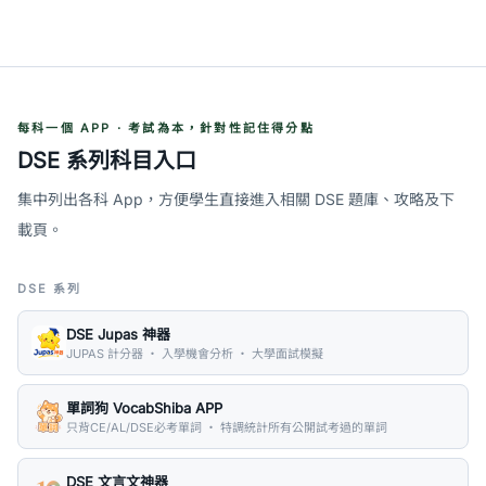
每科一個 APP · 考試為本，針對性記住得分點
DSE 系列科目入口
集中列出各科 App，方便學生直接進入相關 DSE 題庫、攻略及下
載頁。
DSE 系列
DSE Jupas 神器
JUPAS 計分器 ・ 入學機會分析 ・ 大學面試模擬
單詞狗 VocabShiba APP
只背CE/AL/DSE必考單詞 ・ 特調統計所有公開試考過的單詞
DSE 文言文神器