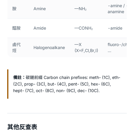
-amine / -
胺
Amine
—NH₂
anamine
醯胺
Amide
—CONH₂
-amide
鹵代
—X 
fluoro-/chlor
Halogenoalkane
烴
(X=F,Cl,Br,I)
…
備註：
碳鏈前綴 Carbon chain prefixes: meth- (1C), eth- 
(2C), prop- (3C), but- (4C), pent- (5C), hex- (6C), 
hept- (7C), oct- (8C), non- (9C), dec- (10C).
其他反查表