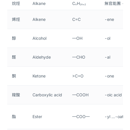
烷烴
Alkane
CₙH₂ₙ₊₂
無官能團 -an
烯烴
Alkene
C=C
-ene
醇
Alcohol
—OH
-ol
醛
Aldehyde
—CHO
-al
酮
Ketone
>C=O
-one
羧酸
Carboxylic acid
—COOH
-oic acid
酯
Ester
—COO—
-yl …-oate