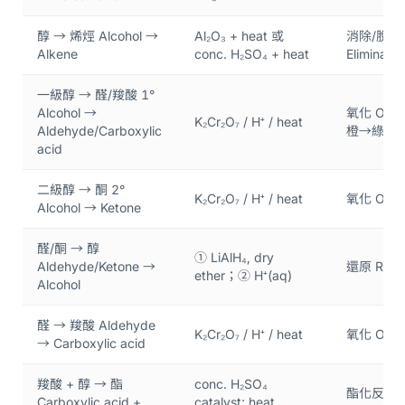
醇 → 烯烴 Alcohol → 
Al₂O₃ + heat 或 
消除/脫水
Alkene
conc. H₂SO₄ + heat
Eliminati
一級醇 → 醛/羧酸 1° 
Alcohol → 
氧化 Oxidat
K₂Cr₂O₇ / H⁺ / heat
Aldehyde/Carboxylic 
橙→綠)
acid
二級醇 → 酮 2° 
K₂Cr₂O₇ / H⁺ / heat
氧化 Oxida
Alcohol → Ketone
醛/酮 → 醇 
① LiAlH₄, dry 
Aldehyde/Ketone → 
還原 Redu
ether；② H⁺(aq)
Alcohol
醛 → 羧酸 Aldehyde 
K₂Cr₂O₇ / H⁺ / heat
氧化 Oxida
→ Carboxylic acid
羧酸 + 醇 → 酯 
conc. H₂SO₄ 
酯化反應 
Carboxylic acid + 
catalyst; heat 