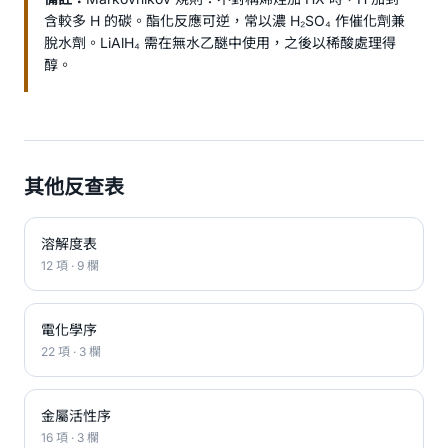
含較多 H 的碳。酯化反應可逆，常以濃 H₂SO₄ 作催化劑兼
脫水劑。LiAlH₄ 需在無水乙醚中使用，之後以稀酸處理得
醇。
其他反查表
溶解度表
12 項 · 9 欄
電化學序
22 項 · 3 欄
金屬活性序
16 項 · 3 欄