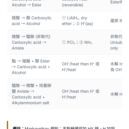
Esterifi
Alcohol → Ester
(reversible)
羧酸 → 醇 Carboxylic 
① LiAlH₄, dry 
還原 Redu
acid → Alcohol
ether；② H⁺(aq)
羧酸 → 醯胺 (非取代) 
非取代醯胺
Carboxylic acid → 
① PCl₃；② NH₃
Unsubstit
Amide
only
酯 → 羧酸 + 醇 Ester 
OH⁻/heat then H⁺ 或 
水解 Hydr
→ Carboxylic acid + 
H⁺/heat
為 OH⁻ 
Alcohol
醯胺 → 羧酸 + 烷基銨
鹽 Amide → 
OH⁻/heat then H⁺ 或 
水解 Hydro
Carboxylic acid + 
H⁺/heat
Alkylammonium salt
備註：
Markovnikov 規則：不對稱烯烴加 HX 時，H 加到