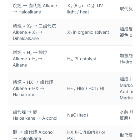
烷烴 → 鹵代烴 Alkane 
X₂ (Br₂ or Cl₂); UV 
取代反應 Sub
→ Haloalkane
light / heat
烯烴 + X₂ → 二鹵代烷 
加成反應 Ad
Alkene + X₂ → 
X₂ in organic solvent
褪色 decol
Dihaloalkane
烯烴 + H₂ → 烷烴 
加氫/氫化 
Alkene + H₂ → 
H₂, Pt catalyst
Hydrogen
Alkane
加成；遵從
烯烴 + HX → 鹵代烴 
Markovni
Alkene + HX → 
HF / HBr / HCl / HI
Addition; 
Haloalkane
Markovnik
鹵代烴 → 醇 
水解 Hydr
NaOH(aq)
Haloalkane → Alcohol
反應）
醇 → 鹵代烴 Alcohol 
HX (HCl/HBr/HI) or 
取代反應 Sub
→ Haloalkane
PX₃