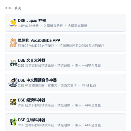
DSE 系列
DSE Jupas 神器
JUPAS 計分器 ・ 入學機會分析 ・ 大學面試模擬
單詞狗 VocabShiba APP
只背CE/AL/DSE必考單詞 ・ 特調統計所有公開試考過的單詞
DSE 文言文神器
DSE 文言文秒殺精讀筆記．精選題庫 ・ 懶人一APP全覆蓋
DSE 中文閱讀寫作神器
DSE 中文閱讀理解．實用文／議論文寫作 ・ 附 AI 批改
DSE 經濟科神器
DSE 經濟科秒殺精讀筆記．精選題庫 ・ 懶人一APP全覆蓋
DSE 生物科神器
DSE 生物科秒殺精讀筆記．精選題庫 ・ 懶人一APP全覆蓋