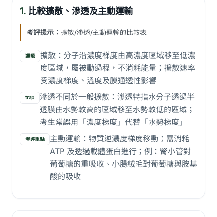
1.
比較擴散、滲透及主動運輸
考評提示：
擴散/滲透/主動運輸的比較表
擴散：分子沿濃度梯度由高濃度區域移至低濃
邏輯
度區域，屬被動過程，不消耗能量；擴散速率
受濃度梯度、溫度及膜通透性影響
滲透不同於一般擴散：滲透特指水分子透過半
trap
透膜由水勢較高的區域移至水勢較低的區域；
考生常誤用「濃度梯度」代替「水勢梯度」
主動運輸：物質逆濃度梯度移動；需消耗
考評重點
ATP 及透過載體蛋白進行；例：腎小管對
葡萄糖的重吸收、小腸絨毛對葡萄糖與胺基
酸的吸收