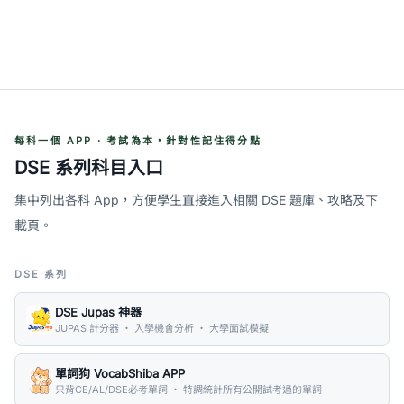
每科一個 APP · 考試為本，針對性記住得分點
DSE 系列科目入口
集中列出各科 App，方便學生直接進入相關 DSE 題庫、攻略及下
載頁。
DSE 系列
DSE Jupas 神器
JUPAS 計分器 ・ 入學機會分析 ・ 大學面試模擬
單詞狗 VocabShiba APP
只背CE/AL/DSE必考單詞 ・ 特調統計所有公開試考過的單詞