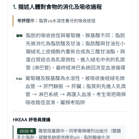
1.
描述人體對食物的消化及吸收過程
考評提示：
脂質vs水溶性養分的吸收途徑
脂肪的吸收途徑與葡萄糖、胺基酸不同：脂肪
邏輯
先被消化為脂肪酸及甘油；脂肪酸與甘油在小
腸絨毛上皮細胞內重新合成為三酸甘油酯，與
蛋白質結合為乳糜微粒，進入絨毛中央的乳糜
管 (淋巴管)，最終經淋巴系統回流至血液循環
葡萄糖及胺基酸為水溶性，被吸收後經絨毛微
trap
血管 → 肝門靜脈 → 肝臟；脂質則先進入乳糜
管 → 淋巴系統 → 再匯入血液。考生常把兩條
吸收路徑混淆，屬頻考陷阱
HKEAA 評卷員建議
膽管阻塞題中，同學需精確列出組分（膽鹽
2020 年
乳化脂肪、碳酸氫鈉提供適宜pH、脂肪酶催化消