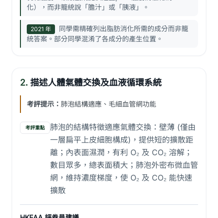
化），而非籠統說「膽汁」或「胰液」。
同學需精確列出脂肪消化所需的成分而非籠
2021 年
統答案。部分同學混淆了各成分的產生位置。
2.
描述人體氣體交換及血液循環系統
考評提示：
肺泡結構適應、毛細血管網功能
肺泡的結構特徵適應氣體交換：壁薄 (僅由
考評重點
一層扁平上皮細胞構成)，提供短的擴散距
離；內表面濕潤，有利 O₂ 及 CO₂ 溶解；
數目眾多，總表面積大；肺泡外密布微血管
網，維持濃度梯度，使 O₂ 及 CO₂ 能快速
擴散
HKEAA 評卷員建議