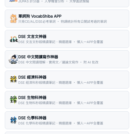
JUPAS 計分器 ・ 入學機會分析 ・ 大學面試模擬
單詞狗 VocabShiba APP
只背CE/AL/DSE必考單詞 ・ 特調統計所有公開試考過的單詞
DSE 文言文神器
DSE 文言文秒殺精讀筆記．精選題庫 ・ 懶人一APP全覆蓋
DSE 中文閱讀寫作神器
DSE 中文閱讀理解．實用文／議論文寫作 ・ 附 AI 批改
DSE 經濟科神器
DSE 經濟科秒殺精讀筆記．精選題庫 ・ 懶人一APP全覆蓋
DSE 生物科神器
DSE 生物科秒殺精讀筆記．精選題庫 ・ 懶人一APP全覆蓋
DSE 化學科神器
DSE 化學科秒殺精讀筆記．精選題庫 ・ 懶人一APP全覆蓋