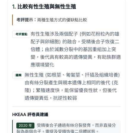
1.
比較有性生殖與無性生殖
考評提示：
兩種生殖方式的優缺點比較
有性生殖涉及兩個配子 (例如花粉粒內的雄
考評重點
配子與卵細胞) 的融合，受精後合子恢復二
倍體；由於減數分裂中的基因重組加上突
變，後代具有較高的遺傳變異，有助族群適
應環境變化
無性生殖 (如根莖、匍匐莖、扦插及組織培養)
邏輯
由有絲分裂產生與親本遺傳上相同的後代 (克
隆)；繁殖速度快，能保留優良性狀，但後代
遺傳變異低，抗逆性較弱
HKEAA 評卷員建議
受精後合子通過有絲分裂發育，而非直接分
2020 年
裂為兩個合子。需提及受精恢復二倍體狀態。