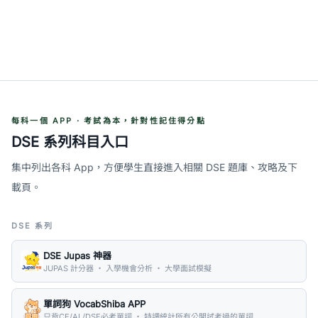
每科一個 APP · 考試為本，針對性記住得分點
DSE 系列科目入口
集中列出各科 App，方便學生直接進入相關 DSE 題庫、攻略及下
載頁。
DSE 系列
DSE Jupas 神器
JUPAS 計分器 ・ 入學機會分析 ・ 大學面試模擬
單詞狗 VocabShiba APP
只背CE/AL/DSE必考單詞 ・ 特調統計所有公開試考過的單詞