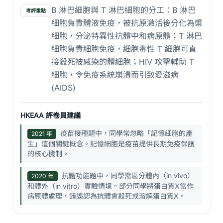
B 淋巴細胞與 T 淋巴細胞的分工：B 淋巴
考評重點
細胞負責體液免疫，被抗原激活後分化為漿
細胞，分泌特異性抗體中和病原體；T 淋巴
細胞負責細胞免疫，細胞毒性 T 細胞可直
接殺死被感染的體細胞；HIV 攻擊輔助 T
細胞，令免疫系統崩潰而引致愛滋病
(AIDS)
HKEAA 評卷員建議
疫苗接種題中，同學常忽略「記憶細胞的產
2021 年
生」這個關鍵概念。記憶細胞是疫苗提供長期免疫保護
的核心機制。
抗體功能題中，同學需區分體內（in vivo）
2020 年
和體外（in vitro）實驗情境。部分同學將蛋白質X當作
病原體處理，錯誤認為抗體會殺死或溶解蛋白質X。