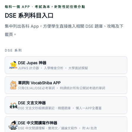
每科一個 APP · 考試為本，針對性記住得分點
DSE 系列科目入口
集中列出各科 App，方便學生直接進入相關 DSE 題庫、攻略及下
載頁。
DSE 系列
DSE Jupas 神器
JUPAS 計分器 ・ 入學機會分析 ・ 大學面試模擬
單詞狗 VocabShiba APP
只背CE/AL/DSE必考單詞 ・ 特調統計所有公開試考過的單詞
DSE 文言文神器
DSE 文言文秒殺精讀筆記．精選題庫 ・ 懶人一APP全覆蓋
DSE 中文閱讀寫作神器
DSE 中文閱讀理解．實用文／議論文寫作 ・ 附 AI 批改