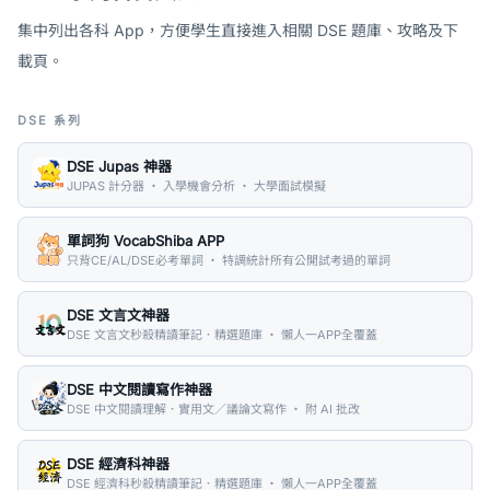
集中列出各科 App，方便學生直接進入相關 DSE 題庫、攻略及下
載頁。
DSE 系列
DSE Jupas 神器
JUPAS 計分器 ・ 入學機會分析 ・ 大學面試模擬
單詞狗 VocabShiba APP
只背CE/AL/DSE必考單詞 ・ 特調統計所有公開試考過的單詞
DSE 文言文神器
DSE 文言文秒殺精讀筆記．精選題庫 ・ 懶人一APP全覆蓋
DSE 中文閱讀寫作神器
DSE 中文閱讀理解．實用文／議論文寫作 ・ 附 AI 批改
DSE 經濟科神器
DSE 經濟科秒殺精讀筆記．精選題庫 ・ 懶人一APP全覆蓋