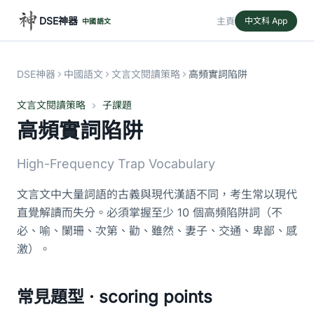
DSE神器
主頁
中文科 App
中國語文
DSE神器
中國語文
文言文閱讀策略
高頻實詞陷阱
文言文閱讀策略
子課題
高頻實詞陷阱
High-Frequency Trap Vocabulary
文言文中大量詞語的古義與現代漢語不同，考生常以現代
直覺解讀而失分。必須掌握至少 10 個高頻陷阱詞（不
必、喻、闌珊、次第、勸、雖然、妻子、交通、卑鄙、感
激）。
常見題型 · scoring points