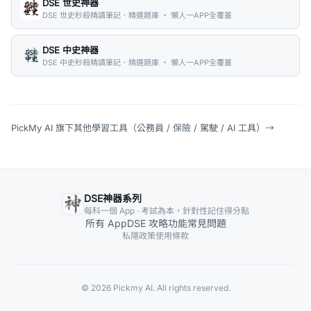
DSE 世史神器
DSE 世史秒殺精讀筆記．精選題庫 ・ 懶人一APP全覆蓋
DSE 中史神器
DSE 中史秒殺精讀筆記．精選題庫 ・ 懶人一APP全覆蓋
PickMy AI 旗下其他學習工具（公務員 / 保險 / 駕駛 / AI 工具）
→
DSE神器系列
每科一個 App · 考試為本，針對性記住得分點
所有 App
DSE 攻略
功能
常見問題
私隱政策
使用條款
© 2026 Pickmy AI. All rights reserved.