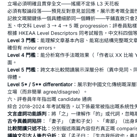
立場必須明確且貫穿全文——搖擺不定係 L3 天花板
必須有駁論段落——預見反對意見並回應，展示思考嘅全面
記敘文嘅關鍵係一個具體細節同一個轉折——平鋪直敘只會
五、中文科 Level 3 → 4 → 5 嘅 progression：評卷員
根據 HKEAA Level Descriptors 同考試報告，中文
Level 3 門檻
：能理解文章基本內容、能寫出結構完整嘅文
確但有 minor errors。
Level 4 門檻
：能分析寫作手法嘅效果（「作者以 XX 比喻 Y
面。
Level 5 門檻
：跨文本比較閱讀展示深層分析（異中見同、同中
得體。
Level 5* / 5** differentiator
：展示對中國文化傳統嘅深層
立場（而非簡單 agree/disagree）。
六、評卷員年年指出嘅 candidate 通病
綜合 2018–2024 年考試報告，以下係最常被指出嘅系統
文言虛詞功能誤判
：將「之」一律解作「的」或代詞，忽略
古今異義詞陷阱
：「妻子」（妻和子女）、「卑鄙」（出身
比較閱讀只述不比
：分別描述兩篇內容但冇真正嘅 compar
議論文引古人後冇分析
：寫「孟子曰：『生亦我所欲也，義