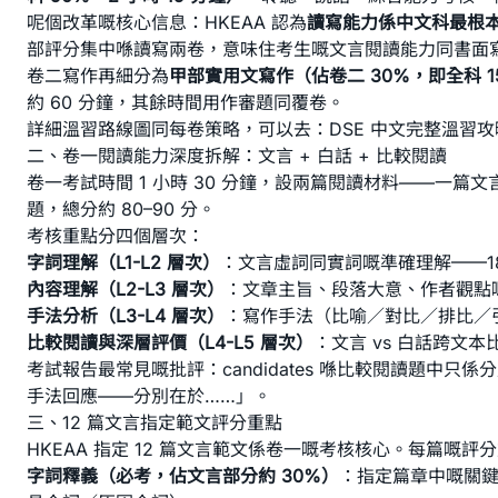
呢個改革嘅核心信息：HKEAA 認為
讀寫能力係中文科最根
部評分集中喺讀寫兩卷，意味住考生嘅文言閱讀能力同書面
卷二寫作再細分為
甲部實用文寫作（佔卷二 30%，即全科 1
約 60 分鐘，其餘時間用作審題同覆卷。
詳細溫習路線圖同每卷策略，可以去：
DSE 中文完整溫習攻
二、卷一閱讀能力深度拆解：文言 + 白話 + 比較閱讀
卷一考試時間 1 小時 30 分鐘，設兩篇閱讀材料——一篇
題，總分約 80–90 分。
考核重點分四個層次：
字詞理解（L1-L2 層次）
：文言虛詞同實詞嘅準確理解——1
內容理解（L2-L3 層次）
：文章主旨、段落大意、作者觀點
手法分析（L3-L4 層次）
：寫作手法（比喻／對比／排比／
比較閱讀與深層評價（L4-L5 層次）
：文言 vs 白話跨文本
考試報告最常見嘅批評：candidates 喺比較閱讀題中
手法回應——分別在於……」。
三、12 篇文言指定範文評分重點
HKEAA 指定 12 篇文言範文係卷一嘅考核核心。每篇嘅評
字詞釋義（必考，佔文言部分約 30%）
：指定篇章中嘅關