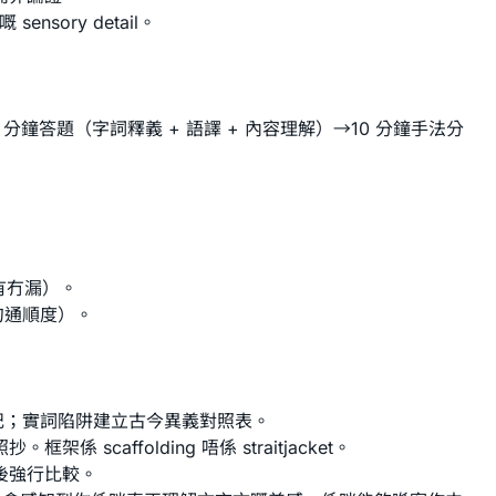
sory detail。
鐘答題（字詞釋義 + 語譯 + 內容理解）→10 分鐘手法分
有冇漏）。
句通順度）。
死記；實詞陷阱建立古今異義對照表。
ffolding 唔係 straitjacket。
後強行比較。