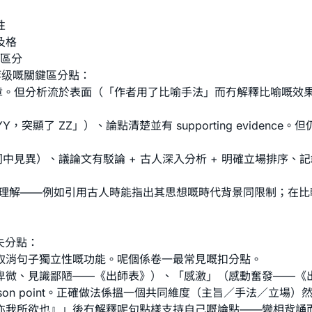
性
及格
點樣區分
科四個等级嘅關鍵區分點：
章。但分析流於表面（「作者用了比喻手法」而冇解釋比喻嘅效
Y，突顯了 ZZ」）、論點清楚並有 supporting evide
見異）、議論文有駁論 + 古人深入分析 + 明確立場排序、記
理解——例如引用古人時能指出其思想嘅時代背景同限制；在比較閱
性失分點：
取消句子獨立性嘅功能。呢個係卷一最常見嘅扣分點。
卑微、見識鄙陋——《出師表》）、「感激」（感動奮發——《
ison point。正確做法係搵一個共同維度（主旨／手法／立
亦我所欲也』」後冇解釋呢句點樣支持自己嘅論點——變相背誦