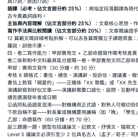
具介詞／原因介詞）。
語譯（必考，佔文言部分約 25%）
：將指定段落翻譯為現
古今異義詞誤判。
主旨與內容理解（佔文言部分約 25%）
：文章核心思想、作者
寫作手法與比較閱讀（佔文言部分約 20%）
：文章嘅論證
12 篇範文嘅詳細考點拆解，可以去各篇嘅獨立子課題頁面：
蓮說
、
訓儉示康
。
四、卷二寫作能力：甲部實用文 + 乙部命題寫作嘅考核差異
卷二係新制中文科最具區分度嘅一卷。甲部實用文同乙部命
甲部：實用文寫作（30 分鐘，約 30 分）
考核 6 類格式：書信、通告、演講辭、投訴信、建議書、報
書信上款寫「親愛的」——正確係「XX 尊鑑」或「XX 先
演講辭寫到好似文章——演講辭需要口語化、設問、互動呼
通告遺漏發布者或日期
公函同私函語氣混淆——對機構用正式語、對熟人可親切但
下款自稱不當——對長輩或機構要用謙稱（如「晚」「學生
乙部：命題寫作（60 分鐘，約 70 分）
設三題選一題，題型包括議論文、記敘文、抒情文、描寫文
Level 5 議論文必須引至少 2 位具名古人（孟子／荀