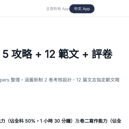
主頁
所有 App
中文 App
5 攻略 + 12 範文 + 評卷
Papers 整理。涵蓋新制 2 卷考核設計、12 篇文言指定範文嘅
力（佔全科 50%，1 小時 30 分鐘）
及
卷二寫作能力（佔全