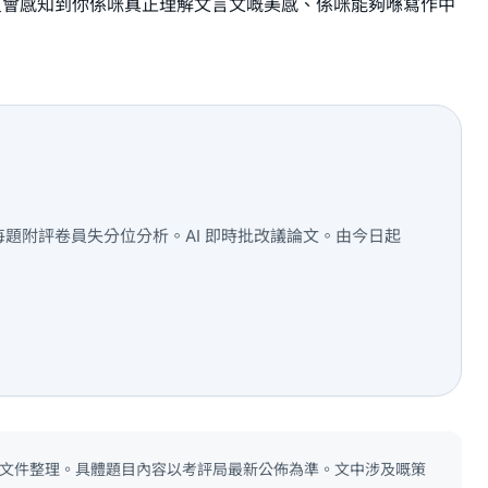
員會感知到你係咪真正理解文言文嘅美感、係咪能夠喺寫作中
型練習，每題附評卷員失分位分析。AI 即時批改議論文。由今日起
tors 文件整理。具體題目內容以考評局最新公佈為準。文中涉及嘅策