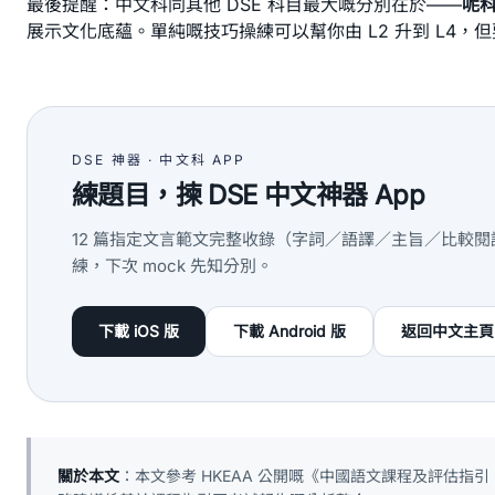
最後提醒：中文科同其他 DSE 科目最大嘅分別在於——
呢
展示文化底蘊。單純嘅技巧操練可以幫你由 L2 升到 L4，但
DSE 神器 · 中文科 APP
練題目，揀 DSE 中文神器 App
12 篇指定文言範文完整收錄（字詞／語譯／主旨／比較閱讀）+ 
練，下次 mock 先知分別。
下載 iOS 版
下載 Android 版
返回中文主頁
關於本文
：本文參考 HKEAA 公開嘅《中國語文課程及評估指引（