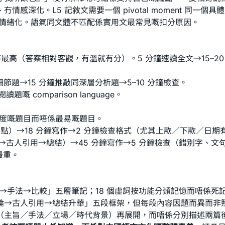
。L5 記敘文需要一個 pivotal moment 同一個具體嘅 sen
信太情緒化。語氣同文體不匹配係實用文最常見嘅扣分原因。
高（答案相對客觀，有溫就有分）。5 分鐘速讀全文→15–20 分
細節題→15 分鐘推敲同深層分析題→5–10 分鐘檢查。
comparison language。
度嘅題目而唔係最易嘅題目。
容重點）→18 分鐘寫作→2 分鐘檢查格式（尤其上款／下款／日期
→古人引用→總結）→45 分鐘寫作→5 分鐘檢查（錯別字、文
最重。
旨→手法→比較」五層筆記；18 個虛詞按功能分類記憶而唔係
引用→總結升華」五段框架，但每段內容因題而異而非照抄。框架係 sca
（主旨／手法／立場／時代背景）再展開，而唔係分別描述兩篇