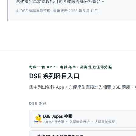
略建議係基於課程指引同考試報告嘅分析整合。
由 DSE 神器團隊整理 · 最後更新 2026 年 5 月 11 日
每科一個 APP · 考試為本，針對性記住得分點
DSE 系列科目入口
集中列出各科 App，方便學生直接進入相關 DSE 題庫
DSE 系列
DSE Jupas 神器
JUPAS 計分器 ・ 入學機會分析 ・ 大學面試模擬