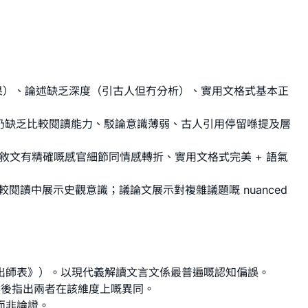
果）、論述缺乏深度（引古人但冇分析）、實用文格式基本正
nce。但仍缺乏比較閱讀能力、駁論意識薄弱、古人引用停留喺提及層
敘文有精確嘅感官細節同情感轉折、實用文格式完美 + 語氣
讀中展示史觀意識；議論文展示對複雜議題嘅 nuanced
出師表》）。以現代義解讀文言文係最普遍嘅認知偏誤。
場）然後指出兩者在該維度上嘅異同。
而非論證。