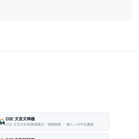
DSE 文言文神器
DSE 文言文秒殺精讀筆記．精選題庫 ・ 懶人一APP全覆蓋