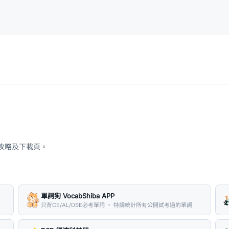
、攻略及下載頁。
單詞狗 VocabShiba APP
只背CE/AL/DSE必考單詞 ・ 特調統計所有公開試考過的單詞