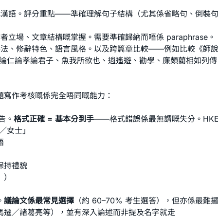
代漢語。評分重點——準確理解句子結構（尤其係省略句、倒裝
立場、文章結構嘅掌握。需要準確歸納而唔係 paraphrase。
手法、修辭特色、語言風格。以及跨篇章比較——例如比較《師
論仁論孝論君子
、
魚我所欲也
、
逍遙遊
、
勸學
、
廉頗藺相如列傳
題寫作考核嘅係完全唔同嘅能力：
告。
格式正確 = 基本分到手
——格式錯誤係最無謂嘅失分。HKE
生／女士」
語
保持禮貌
」）
。
議論文係最常見選擇
（約 60–70% 考生選答），但亦係最
子／司馬遷／諸葛亮等），並有深入論述而非提及名字就走