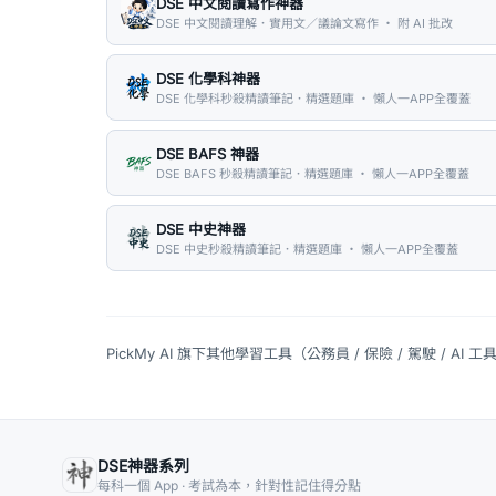
DSE 中文閱讀寫作神器
DSE 中文閱讀理解．實用文／議論文寫作 ・ 附 AI 批改
DSE 化學科神器
DSE 化學科秒殺精讀筆記．精選題庫 ・ 懶人一APP全覆蓋
DSE BAFS 神器
DSE BAFS 秒殺精讀筆記．精選題庫 ・ 懶人一APP全覆蓋
DSE 中史神器
DSE 中史秒殺精讀筆記．精選題庫 ・ 懶人一APP全覆蓋
PickMy AI 旗下其他學習工具（公務員 / 保險 / 駕駛 / AI 工
DSE神器系列
每科一個 App · 考試為本，針對性記住得分點