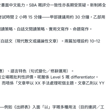
書面中文能力，SBA 嘅評分一致性亦長期受質疑。新制將全
試時間 2 小時 15 分鐘——甲部建議用約 30 分鐘，乙部用
閱讀策略
、
白話文閱讀策略
、
實用文寫作
、
命題寫作
。
篇白話文（現代散文或議論性文章）。兩篇加埋設約 10–12
應）、語言特色（句式變化／修辭運用）。
價。呢層係 Level 5 嘅 differentiator。
」而唔係「文章甲以 XX 手法處理呢個主題，文章乙則以 YY
——例如《出師表》入面「以」字嘅多種用法（目的連詞／工