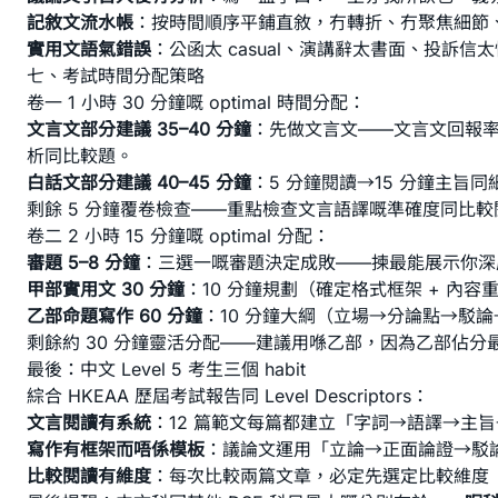
記敘文流水帳
：按時間順序平鋪直敘，冇轉折、冇聚焦細節、冇情感深化
實用文語氣錯誤
：公函太 casual、演講辭太書面、投訴
七、考試時間分配策略
卷一 1 小時 30 分鐘嘅 optimal 時間分配：
文言文部分建議 35–40 分鐘
：先做文言文——文言文回報率最
析同比較題。
白話文部分建議 40–45 分鐘
：5 分鐘閱讀→15 分鐘主旨同
剩餘 5 分鐘覆卷檢查——重點檢查文言語譯嘅準確度同比較閱讀題嘅 
卷二 2 小時 15 分鐘嘅 optimal 分配：
審題 5–8 分鐘
：三選一嘅審題決定成敗——揀最能展示你深
甲部實用文 30 分鐘
：10 分鐘規劃（確定格式框架 + 內
乙部命題寫作 60 分鐘
：10 分鐘大綱（立場→分論點→駁論
剩餘約 30 分鐘靈活分配——建議用喺乙部，因為乙部佔分
最後：中文 Level 5 考生三個 habit
綜合 HKEAA 歷屆考試報告同 Level Descriptors：
文言閱讀有系統
：12 篇範文每篇都建立「字詞→語譯→主
寫作有框架而唔係模板
：議論文運用「立論→正面論證→駁論→古人
比較閱讀有維度
：每次比較兩篇文章，必定先選定比較維度