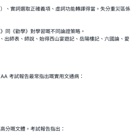
句）、實詞選取正確義項、虛詞功能轉譯得當。失分重災區係
說》同《勸學》對學習嘅不同論證策略。
、
出師表
、
師說
、
始得西山宴遊記
、
岳陽樓記
、
六國論
、
愛
AA 考試報告最常指出嘅實用文通病：
難攞高分嘅文體。考試報告指出：