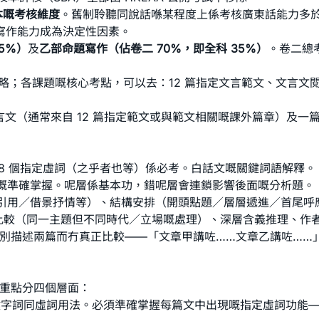
本嘅考核維度
。舊制聆聽同說話喺某程度上係考核廣東話能力多於
寫作能力成為決定性因素。
5%）
及
乙部命題寫作（佔卷二 70%，即全科 35%）
。卷二總考
略
；各課題嘅核心考點，可以去：
12 篇指定文言範文
、
文言文
文言文（通常來自 12 篇指定範文或與範文相關嘅課外篇章）及一
8 個指定虛詞（之乎者也等）係必考。白話文嘅關鍵詞語解釋。
嘅準確掌握。呢層係基本功，錯呢層會連鎖影響後面嘅分析題。
引用／借景抒情等）、結構安排（開頭點題／層層遞進／首尾呼
比較（同一主題但不同時代／立場嘅處理）、深層含義推理、作者立場嘅批判性評
只係分別描述兩篇而冇真正比較——「文章甲講咗……文章乙講咗……
分重點分四個層面：
鍵字詞同虛詞用法。必須準確掌握每篇文中出現嘅指定虛詞功能